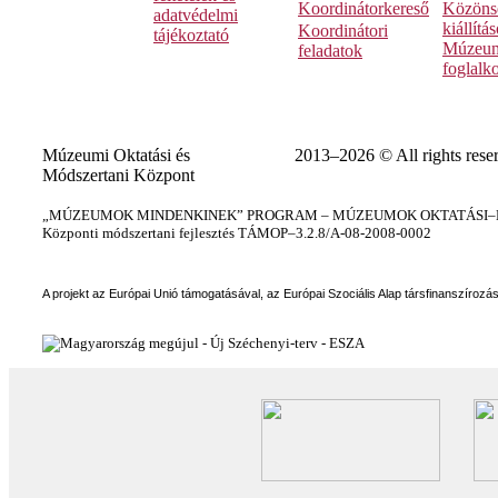
Koordinátorkereső
Közöns
adatvédelmi
kiállítá
Koordinátori
tájékoztató
Múzeum
feladatok
foglalk
Múzeumi Oktatási és
2013–2026 © All rights rese
Módszertani Központ
„MÚZEUMOK MINDENKINEK” PROGRAM – MÚZEUMOK OKTATÁSI–KÉ
Központi módszertani fejlesztés TÁMOP–3.2.8/A-08-2008-0002
A projekt az Európai Unió támogatásával, az Európai Szociális Alap társfinanszírozá