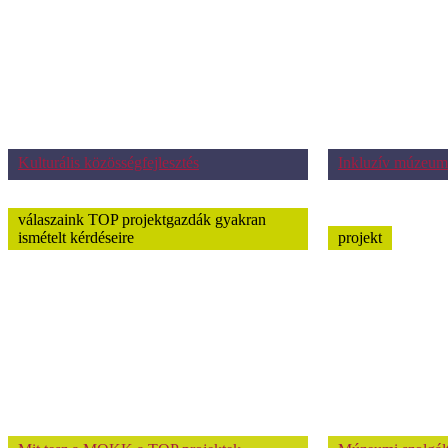
Kulturális közösségfejlesztés
Inkluzív múzeum
válaszaink TOP projektgazdák gyakran
ismételt kérdéseire
projekt