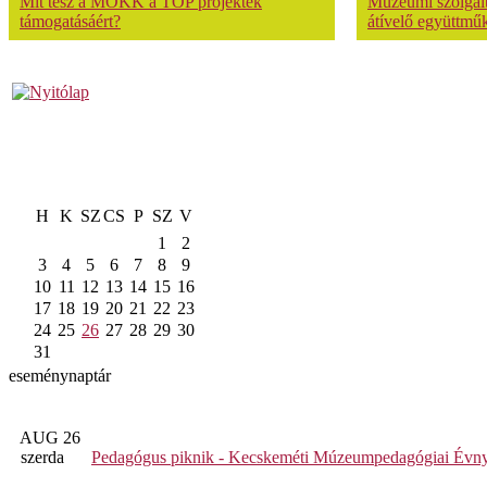
Mit tesz a MOKK a TOP projektek
Múzeumi szolgálta
támogatásáért?
átívelő együttmű
H
K
SZ
CS
P
SZ
V
1
2
3
4
5
6
7
8
9
10
11
12
13
14
15
16
17
18
19
20
21
22
23
24
25
26
27
28
29
30
31
eseménynaptár
AUG 26
szerda
Pedagógus piknik - Kecskeméti Múzeumpedagógiai Évny