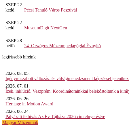
SZEP 22
kedd
Pécsi Tanuló Város Fesztivál
SZEP 22
kedd
MuseumDigit NextGen
SZEP 28
hétfő
24. Országos Múzeumpedagógiai Évnyitó
legfrissebb híreink
2026. 08. 05.
Igényre szabott változás- és válságmenedzsment képzéssel jelent
2026. 07. 01.
Ízek, inklúzió, Veszprém: Koordinátorainkkal belekóstoltunk a kirá
2026. 06. 26.
Heritage in Motion Award
2026. 06. 24.
Pályázati felhívás Az Év Tájháza 2026 cím elnyerésére
Magyar Múzeumok