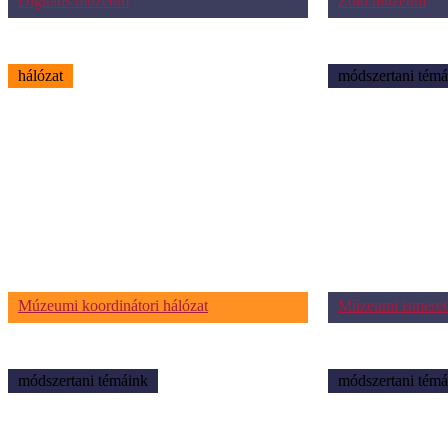
Digitális múzeum
Zöld múzeum
hálózat
módszertani témá
Múzeumi koordinátori hálózat
Múzeumi ismeret
módszertani témáink
módszertani témá