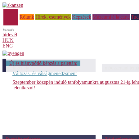
Főoldal
Rólunk
Hírek, események
Képzések
Múzeumi à la carte
Tud
hírlevél
HUN
ENG
módszertani témáink: Mesterséges
Új és hiánypótló képzés a palettán:
intelligencia
módszertani témá
Változás- és válságmenedzsment
Szeptember közepén induló tanfolyamunkra augusztus 21-ig leh
jelentkezni!