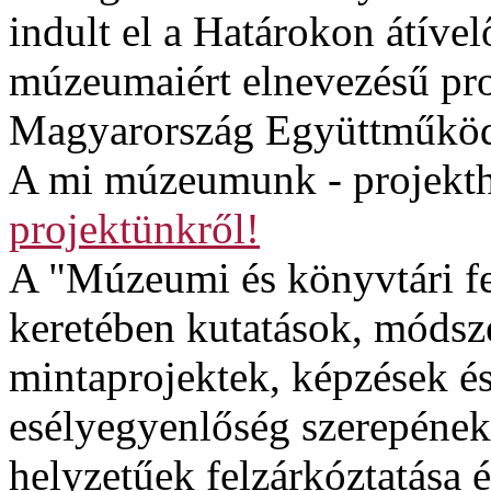
indult el a Határokon átível
múzeumaiért elnevezésű proj
Magyarország Együttműköd
A mi múzeumunk - projekth
projektünkről!
A "Múzeumi és könyvtári fe
keretében kutatások, módsze
mintaprojektek, képzések é
esélyegyenlőség szerepének
helyzetűek felzárkóztatása é