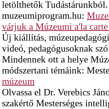
letölthetők Tudástárunkból.
muzeumiprogram.hu:
Muzeá
várjuk a Múzeumi a'la carte
Új kiállítás, múzeupedagógi
videó, pedagógusoknak szó
Mindennek ott a helye Múze
módszertani témáink: Mester
múzeum
Olvassa el Dr. Verebics Jáno
szakértő Mesterséges intel