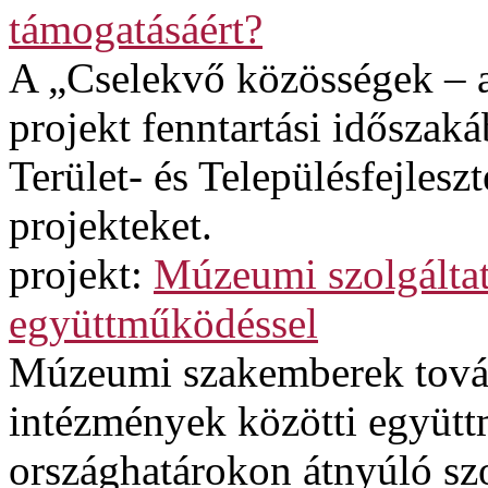
támogatásáért?
A „Cselekvő közösségek – a
projekt fenntartási időszak
Terület- és Településfejles
projekteket.
projekt:
Múzeumi szolgáltatá
együttműködéssel
Múzeumi szakemberek továb
intézmények közötti együtt
országhatárokon átnyúló szol