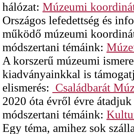
hálózat:
Múzeumi koordinát
Országos lefedettség és in
működő múzeumi koordinát
módszertani témáink:
Múzeu
A korszerű múzeumi ismere
kiadványainkkal is támogat
elismerés:
Családbarát Mú
2020 óta évről évre átadjuk
módszertani témáink:
Kultu
Egy téma, amihez sok szálla