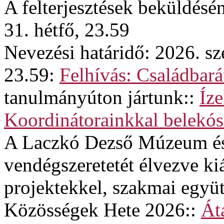
A felterjesztések beküldésé
31. hétfő, 23.59
Nevezési határidő: 2026. sz
23.59:
Felhívás: Családba
tanulmányúton jártunk::
Íze
Koordinátorainkkal belekós
A Laczkó Dezső Múzeum és
vendégszeretetét élvezve kiá
projektekkel, szakmai egy
Közösségek Hete 2026::
Át