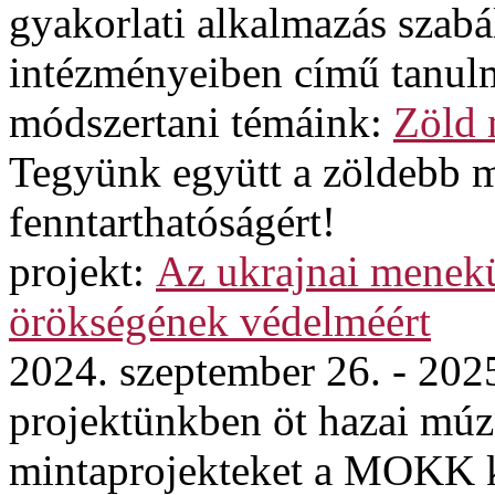
gyakorlati alkalmazás szabá
intézményeiben című tanul
módszertani témáink:
Zöld
Tegyünk együtt a zöldebb 
fenntarthatóságért!
projekt:
Az ukrajnai menekül
örökségének védelméért
2024. szeptember 26. - 202
projektünkben öt hazai mú
mintaprojekteket a MOKK ko