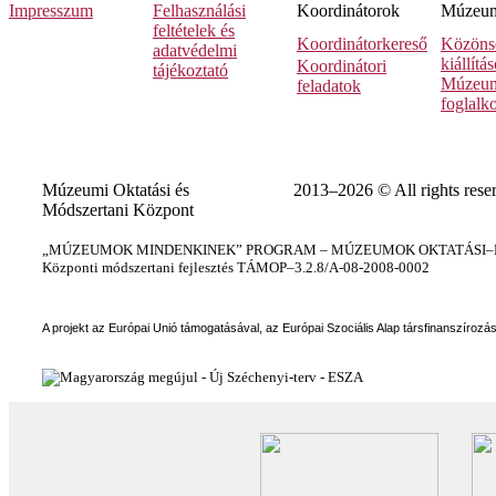
Impresszum
Felhasználási
Koordinátorok
Múzeumi
feltételek és
Koordinátorkereső
Közöns
adatvédelmi
kiállítá
Koordinátori
tájékoztató
Múzeum
feladatok
foglalk
Múzeumi Oktatási és
2013–2026 © All rights rese
Módszertani Központ
„MÚZEUMOK MINDENKINEK” PROGRAM – MÚZEUMOK OKTATÁSI–KÉ
Központi módszertani fejlesztés TÁMOP–3.2.8/A-08-2008-0002
A projekt az Európai Unió támogatásával, az Európai Szociális Alap társfinanszírozá