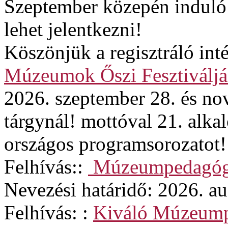
Szeptember közepén induló
lehet jelentkezni!
Köszönjük a regisztráló in
Múzeumok Őszi Fesztiváljá
2026. szeptember 28. és no
tárgynál! mottóval 21. alk
országos programsorozatot!
Felhívás::
Múzeumpedagógi
Nevezési határidő: 2026. au
Felhívás: :
Kiváló Múzeum