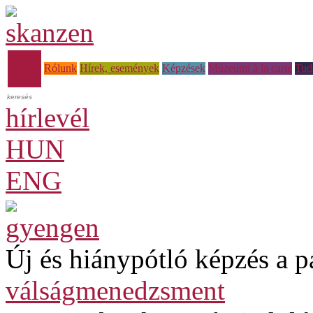
Főoldal
Rólunk
Hírek, események
Képzések
Múzeumi à la carte
Tud
hírlevél
HUN
ENG
Új és hiánypótló képzés a p
válságmenedzsment