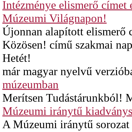
Intézménye elismerő címet 
Múzeumi Világnapon!
Újonnan alapított elismerő
Közösen! című szakmai napp
Hetét!
már magyar nyelvű verzióba
múzeumban
Merítsen Tudástárunkból! M
Múzeumi iránytű kiadványs
A Múzeumi iránytű sorozat 