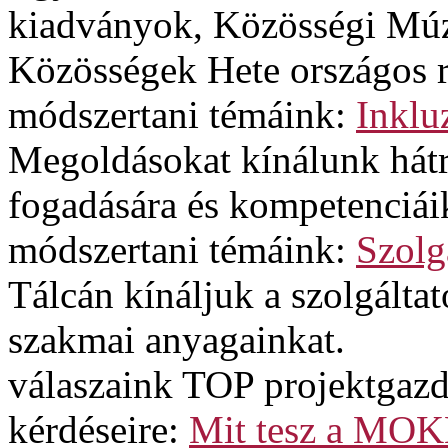
kiadványok, Közösségi Múz
Közösségek Hete országos 
módszertani témáink:
Inklu
Megoldásokat kínálunk hát
fogadására és kompetenciáik
módszertani témáink:
Szolg
Tálcán kínáljuk a szolgált
szakmai anyagainkat.
válaszaink TOP projektgazd
kérdéseire:
Mit tesz a MOK