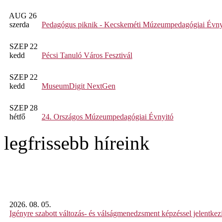
AUG 26
szerda
Pedagógus piknik - Kecskeméti Múzeumpedagógiai Évny
SZEP 22
kedd
Pécsi Tanuló Város Fesztivál
SZEP 22
kedd
MuseumDigit NextGen
SZEP 28
hétfő
24. Országos Múzeumpedagógiai Évnyitó
legfrissebb híreink
2026. 08. 05.
Igényre szabott változás- és válságmenedzsment képzéssel jelent