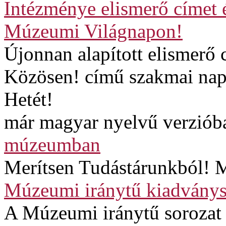
Intézménye elismerő címet 
Múzeumi Világnapon!
Újonnan alapított elismerő
Közösen! című szakmai napp
Hetét!
már magyar nyelvű verzióba
múzeumban
Merítsen Tudástárunkból! M
Múzeumi iránytű kiadványs
A Múzeumi iránytű sorozat 