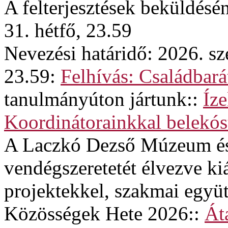
A felterjesztések beküldésé
31. hétfő, 23.59
Nevezési határidő: 2026. sz
23.59:
Felhívás: Családba
tanulmányúton jártunk::
Íze
Koordinátorainkkal belekós
A Laczkó Dezső Múzeum és
vendégszeretetét élvezve kiá
projektekkel, szakmai egy
Közösségek Hete 2026::
Át