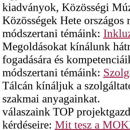
kiadványok, Közösségi Múz
Közösségek Hete országos 
módszertani témáink:
Inklu
Megoldásokat kínálunk hát
fogadására és kompetenciáik
módszertani témáink:
Szolg
Tálcán kínáljuk a szolgált
szakmai anyagainkat.
válaszaink TOP projektgazd
kérdéseire:
Mit tesz a MOK