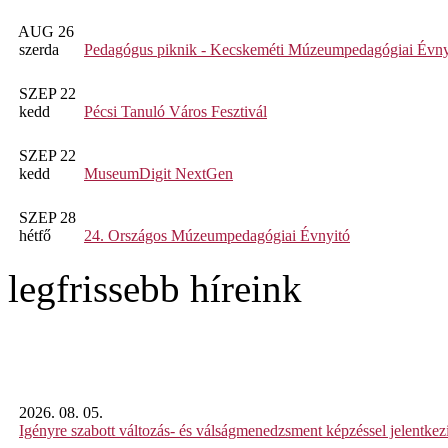
AUG 26
szerda
Pedagógus piknik - Kecskeméti Múzeumpedagógiai Évny
SZEP 22
kedd
Pécsi Tanuló Város Fesztivál
SZEP 22
kedd
MuseumDigit NextGen
SZEP 28
hétfő
24. Országos Múzeumpedagógiai Évnyitó
legfrissebb híreink
2026. 08. 05.
Igényre szabott változás- és válságmenedzsment képzéssel jelent