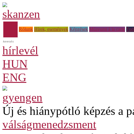
Főoldal
Rólunk
Hírek, események
Képzések
Múzeumi à la carte
Tud
hírlevél
HUN
ENG
Új és hiánypótló képzés a p
válságmenedzsment