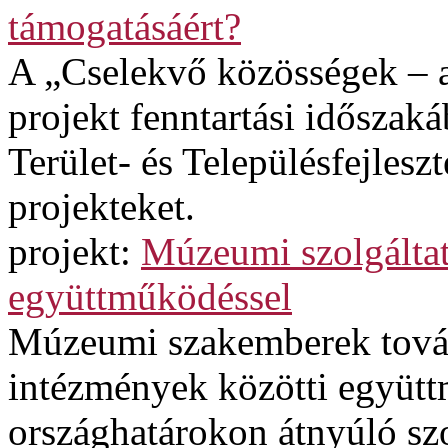
támogatásáért?
A „Cselekvő közösségek – a
projekt fenntartási időszak
Terület- és Településfejles
projekteket.
projekt:
Múzeumi szolgáltatá
együttműködéssel
Múzeumi szakemberek továb
intézmények közötti együtt
országhatárokon átnyúló szol