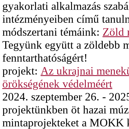
gyakorlati alkalmazás szabá
intézményeiben című tanul
módszertani témáink:
Zöld
Tegyünk együtt a zöldebb 
fenntarthatóságért!
projekt:
Az ukrajnai menekül
örökségének védelméért
2024. szeptember 26. - 202
projektünkben öt hazai mú
mintaprojekteket a MOKK ko