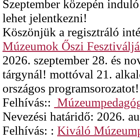
Szeptember közepén induló
lehet jelentkezni!
Köszönjük a regisztráló in
Múzeumok Őszi Fesztiváljá
2026. szeptember 28. és no
tárgynál! mottóval 21. alk
országos programsorozatot!
Felhívás::
Múzeumpedagógi
Nevezési határidő: 2026. au
Felhívás: :
Kiváló Múzeum