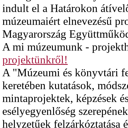
indult el a Határokon átível
múzeumaiért elnevezésű proj
Magyarország Együttműköd
A mi múzeumunk - projekth
projektünkről!
A "Múzeumi és könyvtári fe
keretében kutatások, módsze
mintaprojektek, képzések é
esélyegyenlőség szerepének
helyzetűek felzárkóztatása é