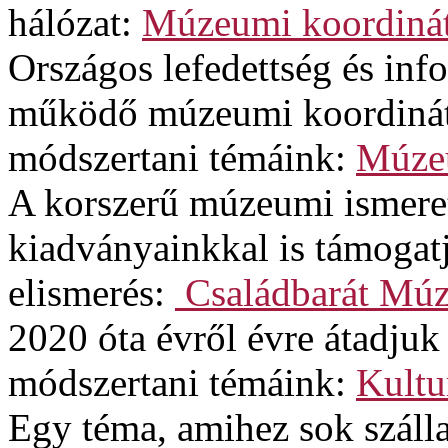
hálózat:
Múzeumi koordinát
Országos lefedettség és in
működő múzeumi koordinát
módszertani témáink:
Múzeu
A korszerű múzeumi ismere
kiadványainkkal is támogat
elismerés:
Családbarát Mú
2020 óta évről évre átadjuk
módszertani témáink:
Kultu
Egy téma, amihez sok szálla