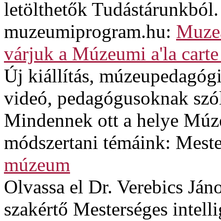
letölthetők Tudástárunkból.
muzeumiprogram.hu:
Muzeá
várjuk a Múzeumi a'la carte
Új kiállítás, múzeupedagógi
videó, pedagógusoknak szó
Mindennek ott a helye Múze
módszertani témáink: Mester
múzeum
Olvassa el Dr. Verebics Jáno
szakértő Mesterséges intel