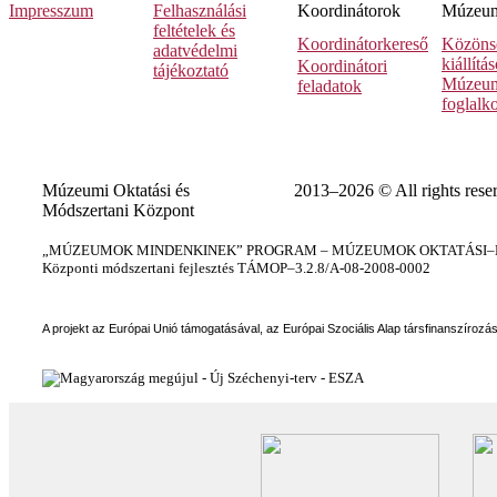
Impresszum
Felhasználási
Koordinátorok
Múzeumi
feltételek és
Koordinátorkereső
Közöns
adatvédelmi
kiállítá
Koordinátori
tájékoztató
Múzeum
feladatok
foglalk
Múzeumi Oktatási és
2013–2026 © All rights rese
Módszertani Központ
„MÚZEUMOK MINDENKINEK” PROGRAM – MÚZEUMOK OKTATÁSI–KÉ
Központi módszertani fejlesztés TÁMOP–3.2.8/A-08-2008-0002
A projekt az Európai Unió támogatásával, az Európai Szociális Alap társfinanszírozá