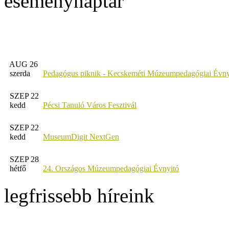
eseménynaptár
AUG 26
szerda
Pedagógus piknik - Kecskeméti Múzeumpedagógiai Évny
SZEP 22
kedd
Pécsi Tanuló Város Fesztivál
SZEP 22
kedd
MuseumDigit NextGen
SZEP 28
hétfő
24. Országos Múzeumpedagógiai Évnyitó
legfrissebb híreink