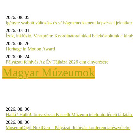
2026. 08. 05.
Igényre szabott változás- és válságmenedzsment képzéssel jelent
2026. 07. 01.
Ízek, inklúzió, Veszprém: Koordinátorainkkal belekóstoltunk a kirá
2026. 06. 26.
Heritage in Motion Award
2026. 06. 24.
Pályázati felhívás Az Év Tájháza 2026 cím elnyerésére
Magyar Múzeumok
2026. 08. 06.
Halló? Halló!: finisszázs a Kiscelli Múzeum telefontörténeti tárlatán
2026. 08. 06.
MuseumDigit NextGen – Pályázati felhívás konferenciarészvételre