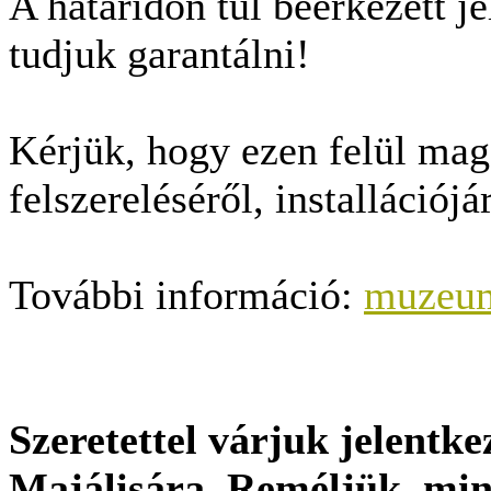
A határidőn túl beérkezett j
tudjuk garantálni!
Kérjük, hogy ezen felül mag
felszereléséről, installációjá
További információ:
muzeu
Szeretettel várjuk jelentk
Majálisára. Reméljük, min