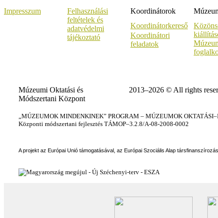
Impresszum
Felhasználási
Koordinátorok
Múzeumi
feltételek és
Koordinátorkereső
Közöns
adatvédelmi
kiállítá
Koordinátori
tájékoztató
Múzeum
feladatok
foglalk
Múzeumi Oktatási és
2013–2026 © All rights rese
Módszertani Központ
„MÚZEUMOK MINDENKINEK” PROGRAM – MÚZEUMOK OKTATÁSI–KÉ
Központi módszertani fejlesztés TÁMOP–3.2.8/A-08-2008-0002
A projekt az Európai Unió támogatásával, az Európai Szociális Alap társfinanszírozá