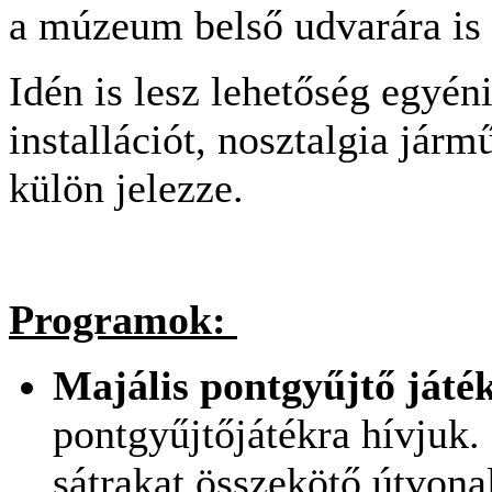
a múzeum belső udvarára is
Idén is lesz lehetőség egyén
installációt, nosztalgia jár
külön jelezze.
Programok:
Majális pontgyűjtő játé
pontgyűjtőjátékra hívjuk
sátrakat összekötő útvona