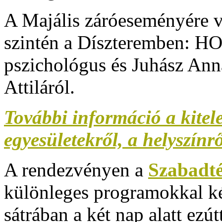
A Majális záróeseményére v
szintén a Díszteremben: H
pszichológus és Juhász Anna
Attiláról.
További információ a kite
egyesületekről, a helyszínr
A rendezvényen a
Szabadt
különleges programokkal ké
sátrában a két nap alatt ez