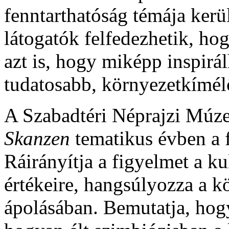
fenntarthatóság témája ker
látogatók felfedezhetik, hog
azt is, hogy miképp inspirá
tudatosabb, környezetkímél
A Szabadtéri Néprajzi Mú
Skanzen
tematikus évben a f
Ráirányítja a figyelmet a ku
értékeire, hangsúlyozza a k
ápolásában. Bemutatja, hogy