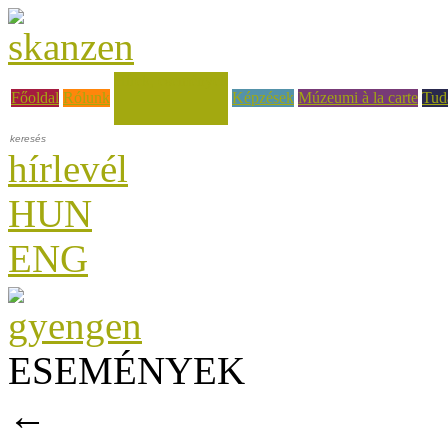
Hírek, események
Főoldal
Rólunk
Képzések
Múzeumi à la carte
Tud
hírlevél
HUN
ENG
ESEMÉNYEK
←