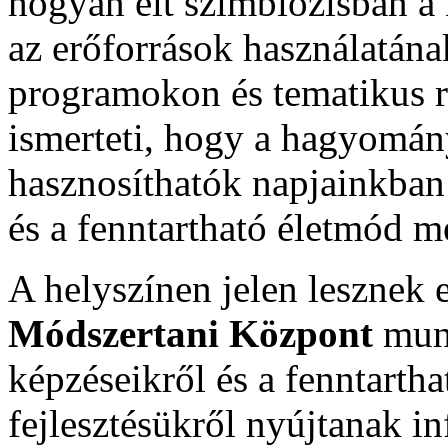
hogyan élt szimbiózisban a 
az erőforrások használatána
programokon és tematikus 
ismerteti, hogy a hagyomán
hasznosíthatók napjainkban 
és a fenntartható életmód 
A helyszínen jelen lesznek 
Módszertani Központ
munk
képzéseikről és a fenntarth
fejlesztésükről nyújtanak 