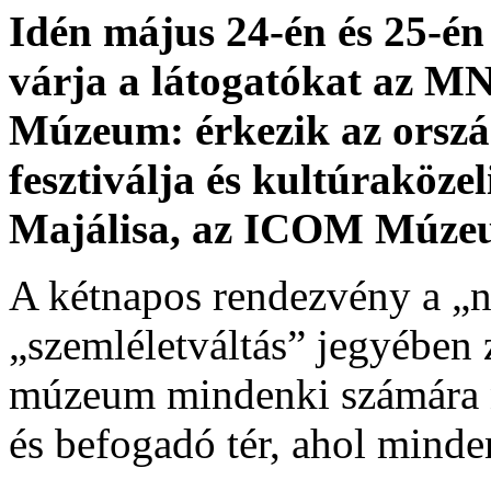
Idén május 24-én és 25-é
várja a látogatókat az
Múzeum: érkezik az orsz
fesztiválja és kultúraköze
Majálisa, az ICOM Múzeu
A kétnapos rendezvény a „n
„szemléletváltás” jegyében 
múzeum mindenki számára ny
és befogadó tér, ahol minde