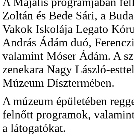
A Majális programjában fel
Zoltán és Bede Sári, a Bud
Vakok Iskolája Legato Kóru
András Ádám duó, Ferenczi 
valamint Móser Ádám. A sz
zenekara Nagy László-estte
Múzeum Dísztermében.
A múzeum épületében reggelt
felnőtt programok, valamin
a látogatókat.