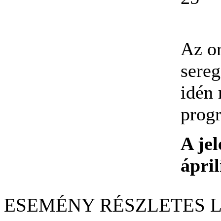
Az o
sere
idén
progr
A je
ápril
ESEMÉNY RÉSZLETES 