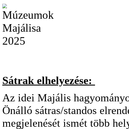
Sátrak elhelyezése:
Az idei Majális hagyományo
Önálló sátras/standos elre
megjelenését ismét több hel