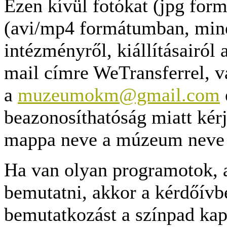
Ezen kívül fotókat (jpg for
(avi/mp4 formátumban, miné
intézményről, kiállításairól 
mail címre WeTransferrel, 
a
muzeumokm@gmail.com
beazonosíthatóság miatt kérj
mappa neve a múzeum neve
Ha van olyan programotok, a
bemutatni, akkor a kérdőívbe
bemutatkozást a színpad kap