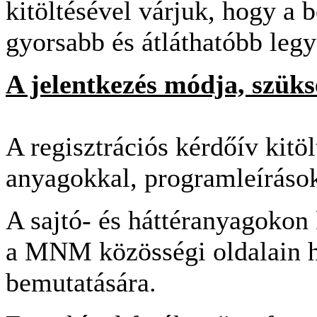
kitöltésével várjuk, hogy a 
gyorsabb és átláthatóbb leg
A jelentkezés módja, szü
A regisztrációs kérdőív kit
anyagokkal, programleírások
A sajtó- és háttéranyagoko
a MNM közösségi oldalain 
bemutatására.