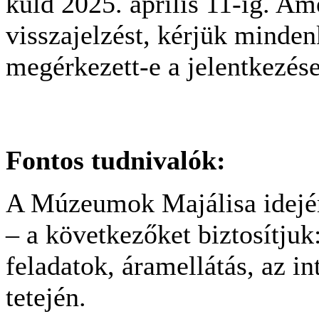
küld 2025. április 11-ig. A
visszajelzést, kérjük minde
megérkezett-e a jelentkezés
Fontos tudnivalók:
A Múzeumok Majálisa idejé
– a következőket biztosítjuk
feladatok, áramellátás, az i
tetején.