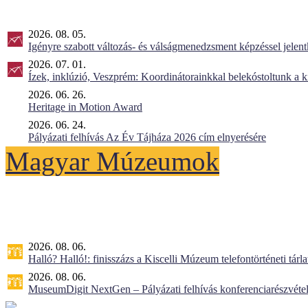
2026. 08. 05.
Igényre szabott változás- és válságmenedzsment képzéssel jel
2026. 07. 01.
Ízek, inklúzió, Veszprém: Koordinátorainkkal belekóstoltunk a 
2026. 06. 26.
Heritage in Motion Award
2026. 06. 24.
Pályázati felhívás Az Év Tájháza 2026 cím elnyerésére
Magyar Múzeumok
2026. 08. 06.
Halló? Halló!: finisszázs a Kiscelli Múzeum telefontörténeti tárl
2026. 08. 06.
MuseumDigit NextGen – Pályázati felhívás konferenciarészvétel