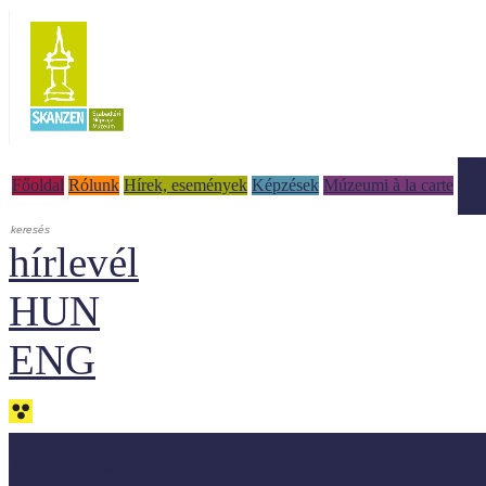
Tud
Főoldal
Rólunk
Hírek, események
Képzések
Múzeumi à la carte
hírlevél
HUN
ENG
Adaptálásra ajánljuk!