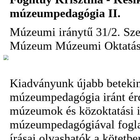
múzeumpedagógia II.
Múzeumi iránytű 31/2. Sze
Múzeum Múzeumi Oktatási
Kiadványunk újabb betekint
múzeumpedagógia iránt ér
múzeumok és közoktatási 
múzeumpedagógiával fogla
írásai olvashatók a kötetb