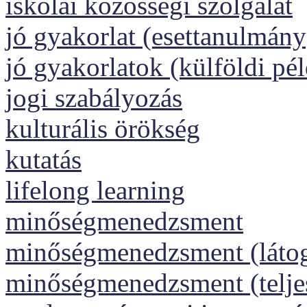
iskolai közösségi szolgálat
jó gyakorlat (esettanulmány
jó gyakorlatok (külföldi pé
jogi szabályozás
kulturális örökség
kutatás
lifelong learning
minőségmenedzsment
minőségmenedzsment (láto
minőségmenedzsment (telj