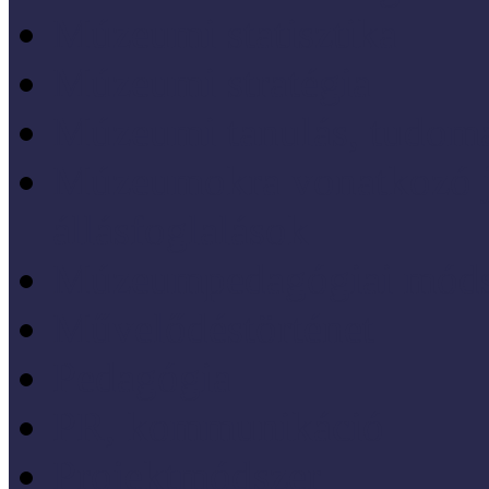
Múzeumi statisztika
Múzeumi stratégia
Múzeumi tanulás, tudo
Múzeumokra vonatkozó jo
állásfoglalások
Múzeumpedagógiai móds
Művelődéstörténet
Pedagógia
PR, kommunikáció
Projektmódszer