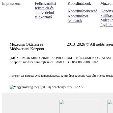
Impresszum
Felhasználási
Koordinátorok
Múzeumi
feltételek és
Koordinátorkereső
Közöns
adatvédelmi
kiállítá
Koordinátori
tájékoztató
Múzeum
feladatok
foglalk
Múzeumi Oktatási és
2013–2026 © All rights rese
Módszertani Központ
„MÚZEUMOK MINDENKINEK” PROGRAM – MÚZEUMOK OKTATÁSI–KÉ
Központi módszertani fejlesztés TÁMOP–3.2.8/A-08-2008-0002
A projekt az Európai Unió támogatásával, az Európai Szociális Alap társfinanszírozá