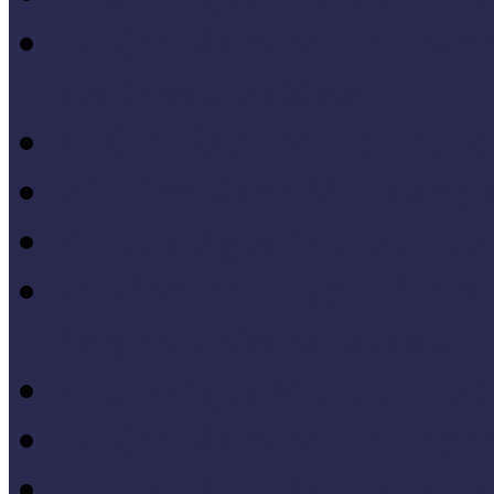
IV. Országos Múzeumand
konferenciakötete
X. Országos Múzeumpeda
VII. Országos Múzeumpe
VI. Országos Múzeumped
Felsőbb osztályba léph
Program zárókonferencia
V. Országos Múzeumpeda
IV. Országos Múzeumped
III. Országos Múzeumped