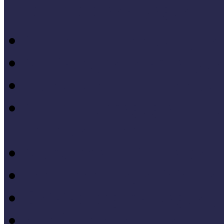
Letölthető szakanyagok
Módszertani kiadványok
Mintaprojekt kiadványo
Pedagógiai online kiadv
Múzeumpedagógiai Nívód
online kiadványai
Módszertani útmutatók
Tanulmányok, kutatások
Oktatási segédanyagok 
Konferenciakötetek