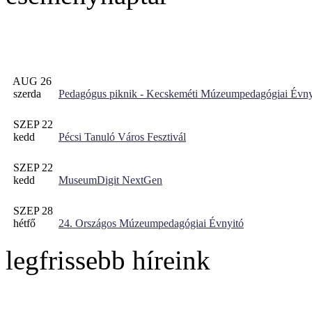
AUG 26
szerda
Pedagógus piknik - Kecskeméti Múzeumpedagógiai Évny
SZEP 22
kedd
Pécsi Tanuló Város Fesztivál
SZEP 22
kedd
MuseumDigit NextGen
SZEP 28
hétfő
24. Országos Múzeumpedagógiai Évnyitó
legfrissebb híreink