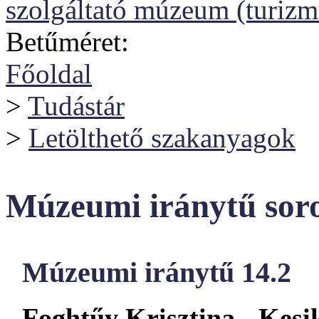
szolgáltató múzeum (turizm
Betűméret:
Főoldal
>
Tudástár
>
Letölthető szakanyagok
Múzeumi iránytű sor
Múzeumi iránytű 14.2
Foghtűy Krisztina - Kesik