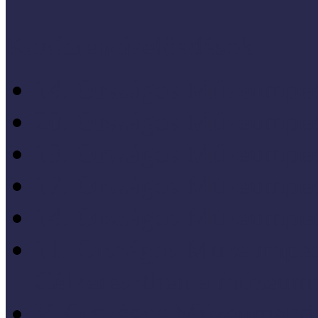
Konferenciaelőadások
14. Országos Múzeumped
20. Országos Múzeumped
19. Országos Múzeumped
17. Országos Múzeumped
14. Országos Múzeumped
11. Országos Múzeumped
Célkeresztben a múzeum
V. Országos Múzeumandr