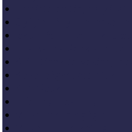
Forrásteremtés, pályázati
Gyűjtemény-menedzsme
Iskola és múzeum kapcso
IT alkalmazások a múze
Kiállítások tervezése, meg
Közönségkapcsolatok
Kutatások
Lifelong Learning
Múzeumandragógia
Múzeumi marketing