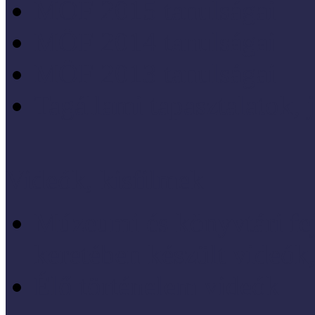
MÖF 2015 tanulságai
MÖF 2014 tanulságai
MÖF 2013 tanulságai
Tagállami tapasztalatok, 
Videók, kisfilmek
Múzeumi és könyvtári fej
keretében készült videók,
Élő történelem videók