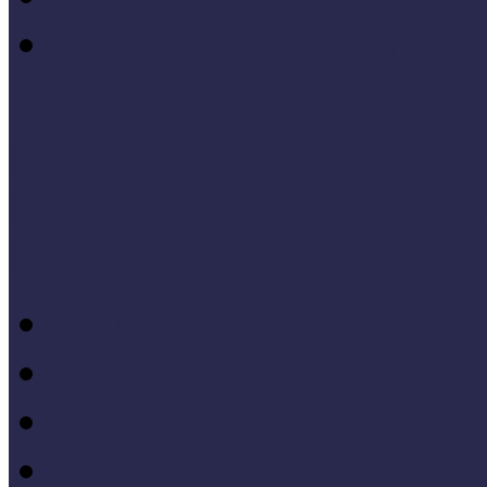
I. Országos Múzeumpeda
Cselekvő közösségek
Múzeumi és könyvtári fejl
Bibliográfia
Andragógia
Elméleti muzeológia
Felnőttképzés
Fogyatékkal élők múzeu