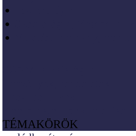
Pszichológia
Szociológia, társadalmi 
Vezetéstudomány, mened
SZNM E-katalógus
Törvények, rendeletek
Hasznos linkek
Koordinátori dokumentáció
TÉMAKÖRÖK