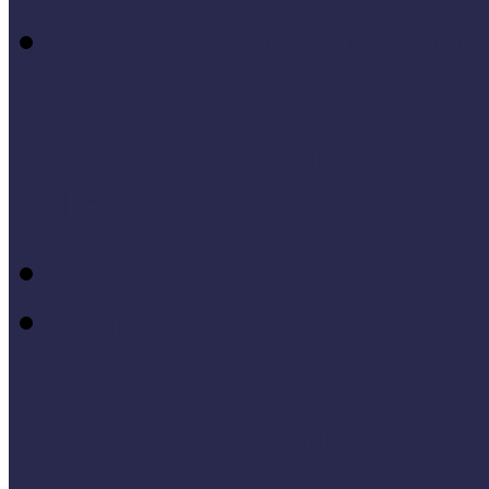
Európa 2020 - Stratégiák
Módszertani témáink
Hallgatói dolgozatok
Iskolák és múzeumok par
KIállításrendezés A-Z-ig
Tanuljunk egymástól