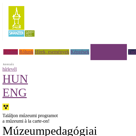
Múzeumi à la carte
Főoldal
Rólunk
Hírek, események
Képzések
Tud
hírlevél
HUN
ENG
Találjon múzeumi programot
a múzeumi à la carte-on!
Múzeumpedagógiai