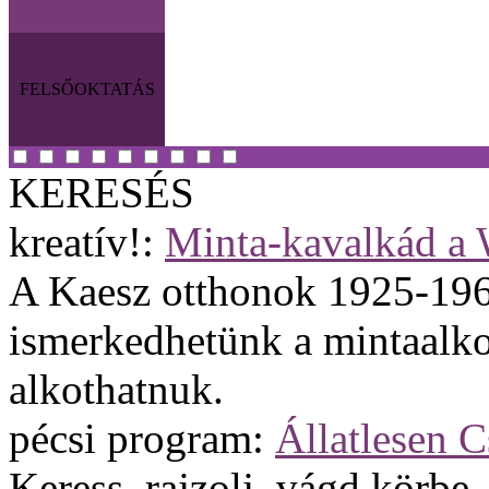
FELSŐOKTATÁS
KERESÉS
kreatív!:
Minta-kavalkád a W
A Kaesz otthonok 1925-1960 
ismerkedhetünk a mintaalkot
alkothatnuk.
pécsi program:
Állatlesen 
Keress, rajzolj, vágd körbe,