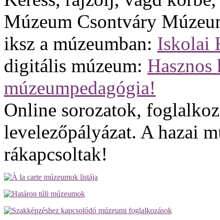
Múzeum Csontváry Múzeu
iksz a múzeumban:
Iskolai
digitális múzeum:
Hasznos 
múzeumpedagógia!
Online sorozatok, foglalko
levelezőpályázat. A hazai m
rákapcsoltak!