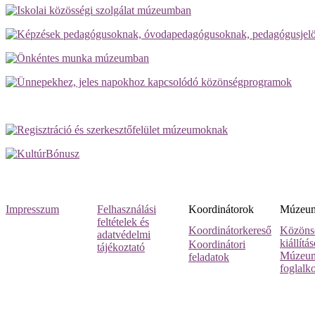
Impresszum
Felhasználási
Koordinátorok
Múzeumi
feltételek és
Koordinátorkereső
Közöns
adatvédelmi
kiállítá
Koordinátori
tájékoztató
Múzeum
feladatok
foglalk