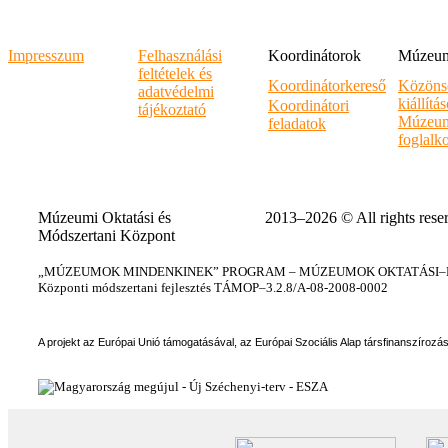
Impresszum
Felhasználási
Koordinátorok
Múzeumi
feltételek és
Koordinátorkereső
Közöns
adatvédelmi
kiállítá
Koordinátori
tájékoztató
Múzeum
feladatok
foglalk
Múzeumi Oktatási és
2013–2026 © All rights rese
Módszertani Központ
„MÚZEUMOK MINDENKINEK” PROGRAM – MÚZEUMOK OKTATÁSI–KÉ
Központi módszertani fejlesztés TÁMOP–3.2.8/A-08-2008-0002
A projekt az Európai Unió támogatásával, az Európai Szociális Alap társfinanszírozá