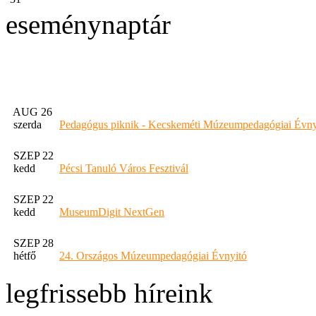
eseménynaptár
AUG 26
szerda
Pedagógus piknik - Kecskeméti Múzeumpedagógiai Évny
SZEP 22
kedd
Pécsi Tanuló Város Fesztivál
SZEP 22
kedd
MuseumDigit NextGen
SZEP 28
hétfő
24. Országos Múzeumpedagógiai Évnyitó
legfrissebb híreink