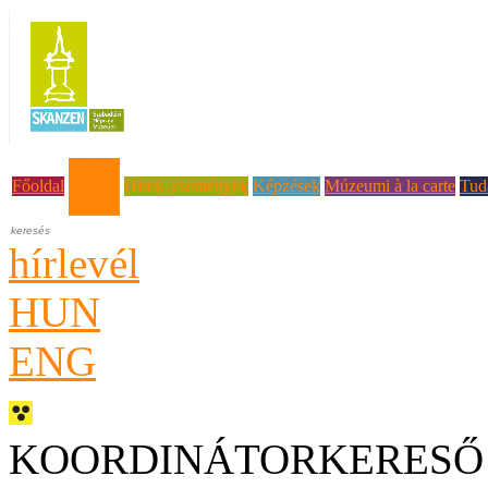
Rólunk
Főoldal
Hírek, események
Képzések
Múzeumi à la carte
Tud
hírlevél
HUN
ENG
KOORDINÁTORKERESŐ