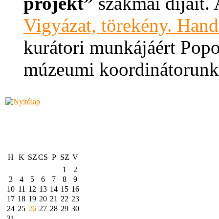
projekt”
szakmai díjait.
Vigyázat, törekény. Hand
kurátori munkájáért Popo
múzeumi koordinátorunk,
H
K
SZ
CS
P
SZ
V
1
2
3
4
5
6
7
8
9
10
11
12
13
14
15
16
17
18
19
20
21
22
23
24
25
26
27
28
29
30
31