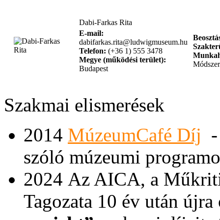
Dabi-Farkas Rita
E-mail:
Beosztá
dabifarkas.rita@ludwigmuseum.hu
Szakterü
Telefon:
(+36 1) 555 3478
Munkah
Megye (működési terület):
Módszer
Budapest
Szakmai elismerések
2014
MúzeumCafé Díj
szóló múzeumi programok 
2024 Az AICA, a Műkrit
Tagozata 10 év után újra