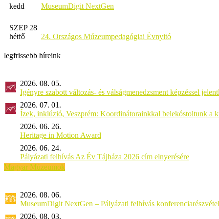
kedd
MuseumDigit NextGen
SZEP 28
hétfő
24. Országos Múzeumpedagógiai Évnyitó
legfrissebb híreink
2026. 08. 05.
Igényre szabott változás- és válságmenedzsment képzéssel jel
2026. 07. 01.
Ízek, inklúzió, Veszprém: Koordinátorainkkal belekóstoltunk a 
2026. 06. 26.
Heritage in Motion Award
2026. 06. 24.
Pályázati felhívás Az Év Tájháza 2026 cím elnyerésére
Magyar Múzeumok
2026. 08. 06.
MuseumDigit NextGen – Pályázati felhívás konferenciarészvétel
2026. 08. 03.