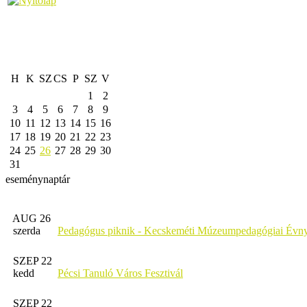
H
K
SZ
CS
P
SZ
V
1
2
3
4
5
6
7
8
9
10
11
12
13
14
15
16
17
18
19
20
21
22
23
24
25
26
27
28
29
30
31
eseménynaptár
AUG 26
szerda
Pedagógus piknik - Kecskeméti Múzeumpedagógiai Évny
SZEP 22
kedd
Pécsi Tanuló Város Fesztivál
SZEP 22