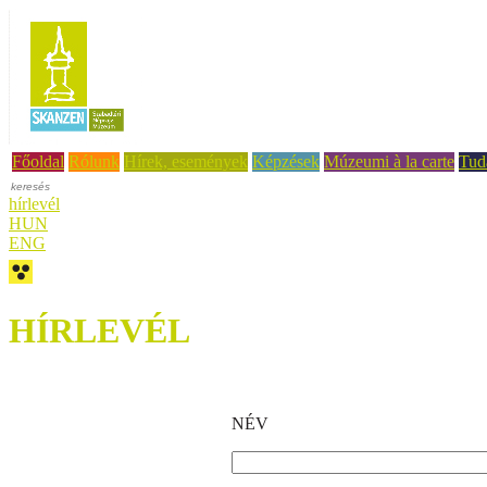
Főoldal
Rólunk
Hírek, események
Képzések
Múzeumi à la carte
Tud
hírlevél
HUN
ENG
HÍRLEVÉL
NÉV