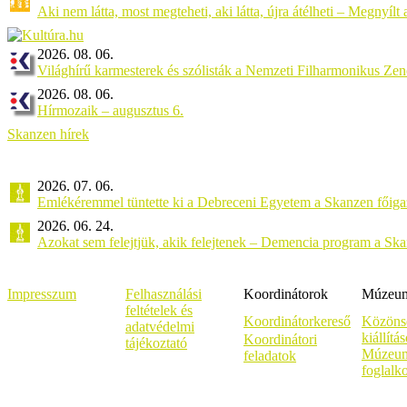
Aki nem látta, most megteheti, aki látta, újra átélheti – Megnyílt a 
2026. 08. 06.
Világhírű karmesterek és szólisták a Nemzeti Filharmonikus Ze
2026. 08. 06.
Hírmozaik – augusztus 6.
Skanzen hírek
2026. 07. 06.
Emlékéremmel tüntette ki a Debreceni Egyetem a Skanzen főiga
2026. 06. 24.
Azokat sem felejtjük, akik felejtenek – Demencia program a Sk
Impresszum
Felhasználási
Koordinátorok
Múzeumi
feltételek és
Koordinátorkereső
Közöns
adatvédelmi
kiállítá
Koordinátori
tájékoztató
Múzeum
feladatok
foglalk