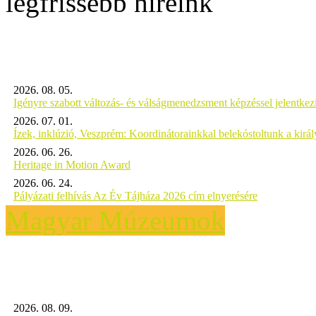
legfrissebb híreink
2026. 08. 05.
Igényre szabott változás- és válságmenedzsment képzéssel jelent
2026. 07. 01.
Ízek, inklúzió, Veszprém: Koordinátorainkkal belekóstoltunk a kirá
2026. 06. 26.
Heritage in Motion Award
2026. 06. 24.
Pályázati felhívás Az Év Tájháza 2026 cím elnyerésére
Magyar Múzeumok
2026. 08. 09.