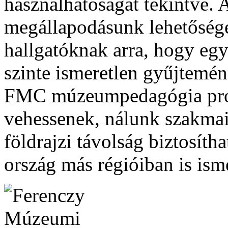
használhatóságát tekintve.
megállapodásunk lehetőséget
hallgatóknak arra, hogy egy
szinte ismeretlen gyűjtemé
FMC múzeumpedagógia prog
vehessenek, nálunk szakmai 
földrajzi távolság biztosíth
ország más régióiban is isme