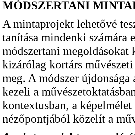
MÓDSZERTANI MINTA
A mintaprojekt lehetővé tes
tanítása mindenki számára e
módszertani megoldásokat k
kizárólag kortárs művészet
meg. A módszer újdonsága a
kezeli a művészetoktatásban
kontextusban, a képelmélet é
nézőpontjából közelít a mű