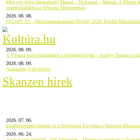
Még egy hétig látogatható! Manga – Hokuszai – Manga. A Mester k
vendégkiállítása a Néprajzi Múzeumban
2026. 08. 08.
FELHÍVÁS - Múzeumpedagógiai Nívódíj 2026, Kiváló Múzeumpe
2026. 08. 09.
A Vénusz szépségszalontól a fotóművészetig – Audrey Tautou csodá
2026. 08. 09.
Augusztus 9-én történt
Skanzen hírek
2026. 07. 06.
Emlékéremmel tüntette ki a Debreceni Egyetem a Skanzen főigazgat
2026. 06. 24.
Azokat sem felejtjük, akik felejtenek – Demencia program a Skanz