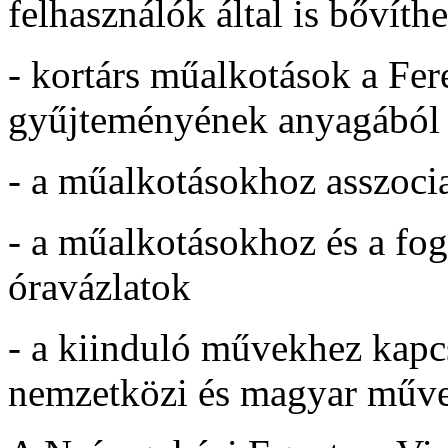
felhasználók által is bővíth
- kortárs műalkotások a F
gyűjteményének anyagából
- a műalkotásokhoz asszoc
- a műalkotásokhoz és a fo
óravázlatok
- a kiinduló művekhez kapcs
nemzetközi és magyar műv