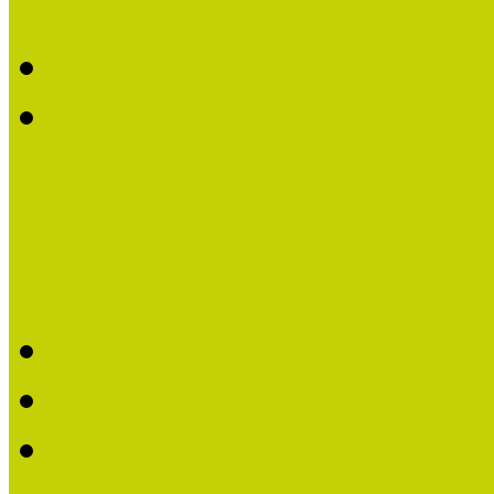
Röviden a KultúrBónusz k
A részt vevő múzeumok 
Kutatás-módszertan
Mintaprojektek
Mintaprojektek bemutatá
Mintaprojektekről írták,
Mintaprojektekkel kapcs