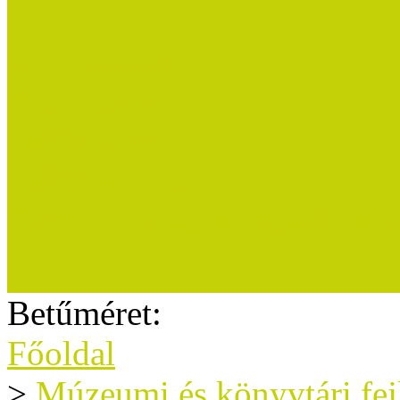
Munkatársak
Kiadványok
Sajtószoba
Sajtóvisszhang
Karrier (megpályázható áll
Betűméret:
Főoldal
>
Múzeumi és könyvtári fe