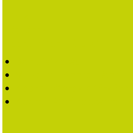
Hírek
Képzések
Koordinátori hálózat
Bemutatkozás
Múzeumi Koordinátori H
Koordinátorok a térképe
Koordinátori beszámoló
Kultúrbónusz