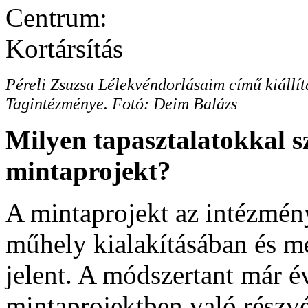
Péreli Zsuzsa Lélekvéndorlásaim című kiáll
Tagintézménye. Fotó: Deim Balázs
Milyen tapasztalatokkal sz
mintaprojekt?
A mintaprojekt az intézmé
műhely kialakításában és 
jelent. A módszertant már é
mintaprojektben való részvé