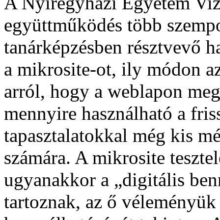
A Nyíregyházi Egyetem Vizu
együttműködés több szempon
tanárképzésben résztvevő h
a mikrosite-ot, ily módon a
arról, hogy a weblapon megj
mennyire használható a fris
tapasztalatokkal még kis m
számára. A mikrosite teszte
ugyanakkor a „digitális be
tartoznak, az ő véleményük