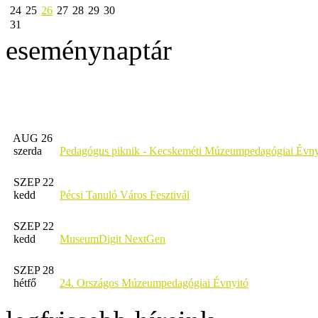
24
25
26
27
28
29
30
31
eseménynaptár
AUG 26
szerda
Pedagógus piknik - Kecskeméti Múzeumpedagógiai Évny
SZEP 22
kedd
Pécsi Tanuló Város Fesztivál
SZEP 22
kedd
MuseumDigit NextGen
SZEP 28
hétfő
24. Országos Múzeumpedagógiai Évnyitó