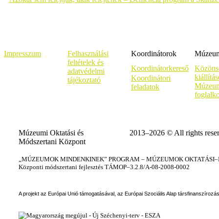
Impresszum
Felhasználási
Koordinátorok
Múzeumi
feltételek és
Koordinátorkereső
Közöns
adatvédelmi
kiállítá
Koordinátori
tájékoztató
Múzeum
feladatok
foglalk
Múzeumi Oktatási és
2013–2026 © All rights rese
Módszertani Központ
„MÚZEUMOK MINDENKINEK” PROGRAM – MÚZEUMOK OKTATÁSI–KÉ
Központi módszertani fejlesztés TÁMOP–3.2.8/A-08-2008-0002
A projekt az Európai Unió támogatásával, az Európai Szociális Alap társfinanszírozá