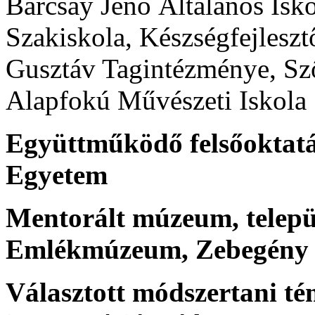
Barcsay Jenő Általános Is
Szakiskola, Készségfejleszt
Gusztáv Tagintézménye, Sző
Alapfokú Művészeti Iskola
Együttműködő felsőoktatá
Egyetem
Mentorált múzeum, települ
Emlékmúzeum, Zebegény
Választott módszertani t