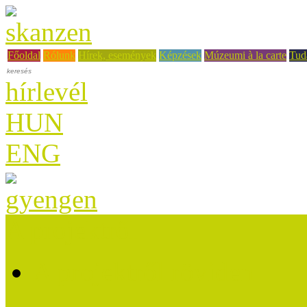
Főoldal
Rólunk
Hírek, események
Képzések
Múzeumi à la carte
Tud
hírlevél
HUN
ENG
A projektről
A projektről röviden