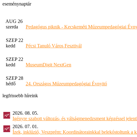
eseménynaptár
AUG 26
szerda
Pedagógus piknik - Kecskeméti Múzeumpedagógiai Évny
SZEP 22
kedd
Pécsi Tanuló Város Fesztivál
SZEP 22
kedd
MuseumDigit NextGen
SZEP 28
hétfő
24. Országos Múzeumpedagógiai Évnyitó
legfrissebb híreink
2026. 08. 05.
Igényre szabott változás- és válságmenedzsment képzéssel jel
2026. 07. 01.
Ízek, inklúzió, Veszprém: Koordinátorainkkal belekóstoltunk a 