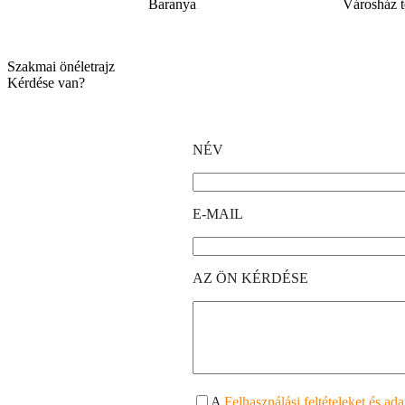
Baranya
Városház t
Szakmai önéletrajz
Kérdése van?
NÉV
E-MAIL
AZ ÖN KÉRDÉSE
A
Felhasználási feltételeket és ad