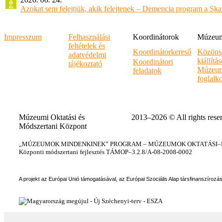
Azokat sem felejtjük, akik felejtenek – Demencia program a Sk
Impresszum
Felhasználási
Koordinátorok
Múzeumi
feltételek és
Koordinátorkereső
Közöns
adatvédelmi
kiállítá
Koordinátori
tájékoztató
Múzeum
feladatok
foglalk
Múzeumi Oktatási és
2013–2026 © All rights rese
Módszertani Központ
„MÚZEUMOK MINDENKINEK” PROGRAM – MÚZEUMOK OKTATÁSI–KÉ
Központi módszertani fejlesztés TÁMOP–3.2.8/A-08-2008-0002
A projekt az Európai Unió támogatásával, az Európai Szociális Alap társfinanszírozá