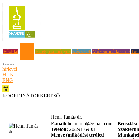
Rólunk
Főoldal
Hírek, események
Képzések
Múzeumi à la carte
Tud
hírlevél
HUN
ENG
KOORDINÁTORKERESŐ
Henn Tamás dr.
E-mail:
henn.tomi@gmail.com
Beosztás:
Telefon:
20/291-69-01
Szakterüle
Megye (működési terület):
Munkahel