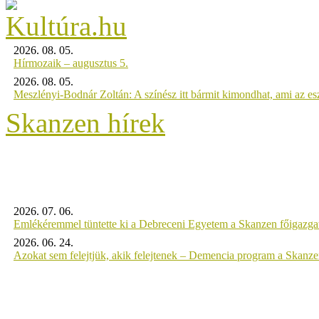
2026. 08. 05.
Hírmozaik – augusztus 5.
2026. 08. 05.
Meszlényi-Bodnár Zoltán: A színész itt bármit kimondhat, ami az es
Skanzen hírek
2026. 07. 06.
Emlékéremmel tüntette ki a Debreceni Egyetem a Skanzen főigazgat
2026. 06. 24.
Azokat sem felejtjük, akik felejtenek – Demencia program a Skanz