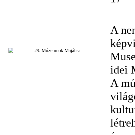
A ne
képvi
Muse
idei
A mú
vilá
kultu
létre