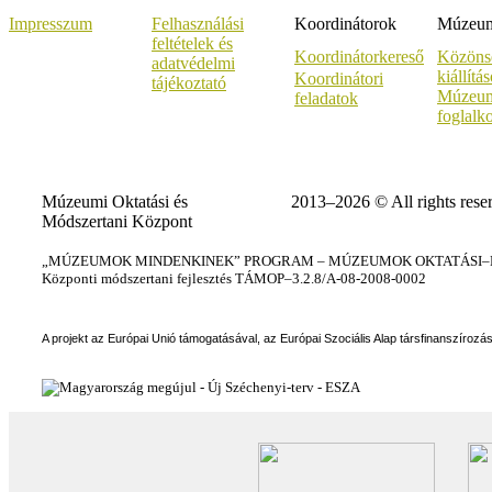
Impresszum
Felhasználási
Koordinátorok
Múzeumi
feltételek és
Koordinátorkereső
Közöns
adatvédelmi
kiállítá
Koordinátori
tájékoztató
Múzeum
feladatok
foglalk
Múzeumi Oktatási és
2013–2026 © All rights rese
Módszertani Központ
„MÚZEUMOK MINDENKINEK” PROGRAM – MÚZEUMOK OKTATÁSI–KÉ
Központi módszertani fejlesztés TÁMOP–3.2.8/A-08-2008-0002
A projekt az Európai Unió támogatásával, az Európai Szociális Alap társfinanszírozá