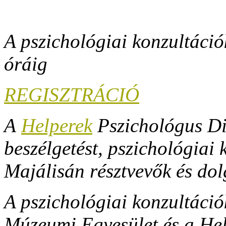
A pszichológiai konzultáció
óráig
REGISZTRÁCIÓ
A
Helperek
Pszichológus Div
beszélgetést, pszichológiai
Majálisán résztvevők és do
A pszichológiai konzultáci
Múzeumi Egyesület és a Hel