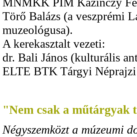
MNMKK PIM Kazinczy Fere
Törő Balázs
(a veszprémi 
muzeológusa).
A kerekasztalt vezeti:
dr. Bali János
(kulturális an
ELTE BTK Tárgyi Néprajzi 
"Nem csak a műtárgyak t
Négyszemközt a múzeumi dol