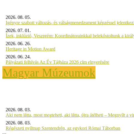
2026. 08. 05.
Igényre szabott változás- és válságmenedzsment képzéssel jelent
2026. 07. 01.
Ízek, inklúzió, Veszprém: Koordinátorainkkal belekóstoltunk a kirá
2026. 06. 26.
Heritage in Motion Award
2026. 06. 24.
Pályázati felhívás Az Év Tájháza 2026 cím elnyerésére
Magyar Múzeumok
2026. 08. 03.
Aki nem látta, most megteheti, aki látta, újra átélheti – Megnyílt a virt
2026. 08. 03.
Régészeti nyíltnap Szentendrén, az egykori Római Táborban