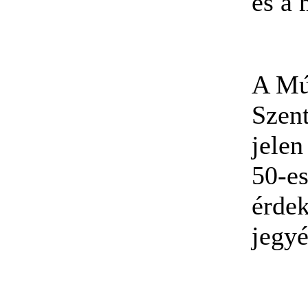
és a
A Mú
Szen
jelen
50-es
érde
jegy