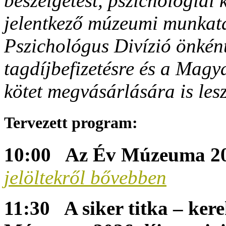
beszélgetést, pszichológiai 
jelentkező múzeumi munkat
Pszichológus Divízió önkén
tagdíjbefizetésre és a Mag
kötet megvásárlására is lesz
Tervezett program:
10:00 Az Év Múzeuma 202
jelöltekről bővebben
11:30 A siker titka – kere