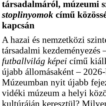
társadalmáról, múzeumi s
stoplinyomok
című közössé
kapcsán
A hazai és nemzetközi szint
társadalmi kezdeményezés 
futballvilág képei
című kiáll
újabb állomásaként – 2026
Múzeumban nyit újabb feje
vidéki múzeum a helyi közö
kultúráján keresztül? Milye