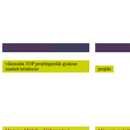
Kulturális közösségfejlesztés
Inkluzív múzeum
válaszaink TOP projektgazdák gyakran
ismételt kérdéseire
projekt