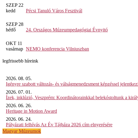
SZEP 22
kedd
Pécsi Tanuló Város Fesztivál
SZEP 28
hétfő
24. Országos Múzeumpedagógiai Évnyitó
OKT 11
vasárnap
NEMO konferencia Vilniuszban
legfrissebb híreink
2026. 08. 05.
Igényre szabott változás- és válságmenedzsment képzéssel jelent
2026. 07. 01.
Ízek, inklúzió, Veszprém: Koordinátorainkkal belekóstoltunk a kirá
2026. 06. 26.
Heritage in Motion Award
2026. 06. 24.
Pályázati felhívás Az Év Tájháza 2026 cím elnyerésére
Magyar Múzeumok