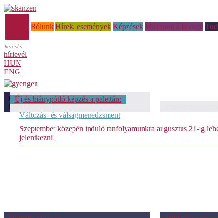
Főoldal
Rólunk
Hírek, események
Képzések
Múzeumi à la carte
Tud
hírlevél
HUN
ENG
módszertani témáink: Mesterséges
Új és hiánypótló képzés a palettán:
intelligencia
módszertani témá
Változás- és válságmenedzsment
Szeptember közepén induló tanfolyamunkra augusztus 21-ig leh
jelentkezni!