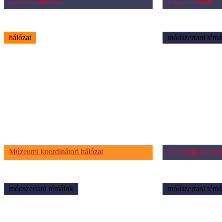
Digitális múzeum
Zöld múzeum
hálózat
módszertani témá
Múzeumi koordinátori hálózat
Múzeumi ismeret
módszertani témáink
módszertani témá