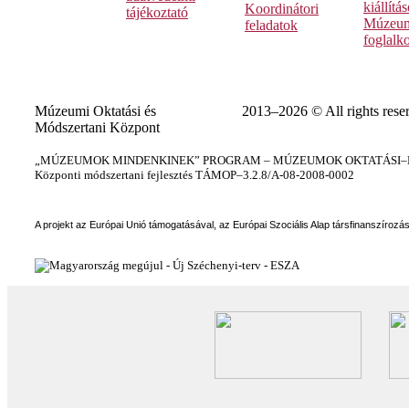
kiállítá
Koordinátori
tájékoztató
Múzeum
feladatok
foglalk
Múzeumi Oktatási és
2013–2026 © All rights rese
Módszertani Központ
„MÚZEUMOK MINDENKINEK” PROGRAM – MÚZEUMOK OKTATÁSI–KÉ
Központi módszertani fejlesztés TÁMOP–3.2.8/A-08-2008-0002
A projekt az Európai Unió támogatásával, az Európai Szociális Alap társfinanszírozá