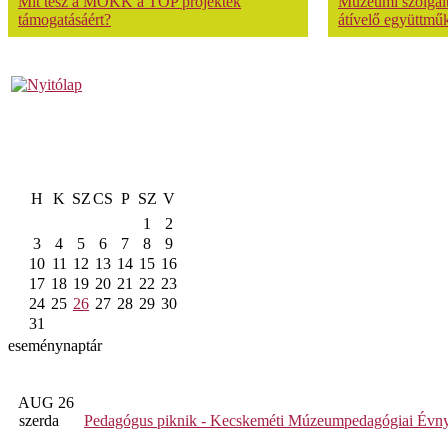
Mit tesz a MOKK a TOP projektek
Múzeumi szolgálta
támogatásáért?
átívelő együttmű
H
K
SZ
CS
P
SZ
V
1
2
3
4
5
6
7
8
9
10
11
12
13
14
15
16
17
18
19
20
21
22
23
24
25
26
27
28
29
30
31
eseménynaptár
AUG 26
szerda
Pedagógus piknik - Kecskeméti Múzeumpedagógiai Évny