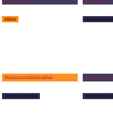
Digitális múzeum
Zöld múzeum
hálózat
módszertani témá
Múzeumi koordinátori hálózat
Múzeumi ismeret
módszertani témáink
módszertani témá