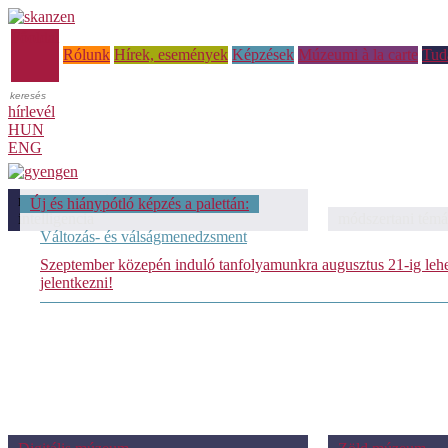
Főoldal
Rólunk
Hírek, események
Képzések
Múzeumi à la carte
Tud
hírlevél
HUN
ENG
módszertani témáink: Mesterséges
Új és hiánypótló képzés a palettán:
intelligencia
módszertani témá
Változás- és válságmenedzsment
Szeptember közepén induló tanfolyamunkra augusztus 21-ig leh
jelentkezni!