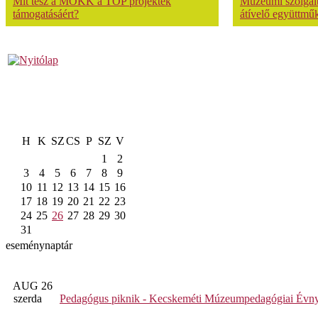
Mit tesz a MOKK a TOP projektek
Múzeumi szolgálta
támogatásáért?
átívelő együttmű
H
K
SZ
CS
P
SZ
V
1
2
3
4
5
6
7
8
9
10
11
12
13
14
15
16
17
18
19
20
21
22
23
24
25
26
27
28
29
30
31
eseménynaptár
AUG 26
szerda
Pedagógus piknik - Kecskeméti Múzeumpedagógiai Évny