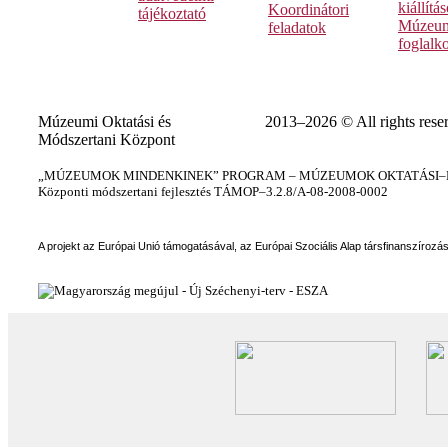
kiállítá
Koordinátori
tájékoztató
Múzeum
feladatok
foglalk
Múzeumi Oktatási és
2013–2026 © All rights rese
Módszertani Központ
„MÚZEUMOK MINDENKINEK” PROGRAM – MÚZEUMOK OKTATÁSI–KÉ
Központi módszertani fejlesztés TÁMOP–3.2.8/A-08-2008-0002
A projekt az Európai Unió támogatásával, az Európai Szociális Alap társfinanszírozá