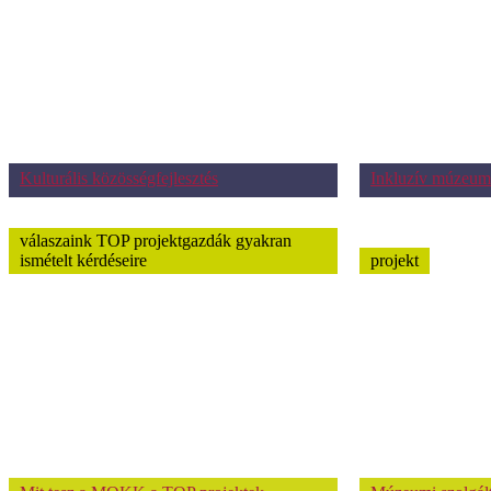
Kulturális közösségfejlesztés
Inkluzív múzeum
válaszaink TOP projektgazdák gyakran
ismételt kérdéseire
projekt