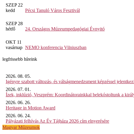
SZEP 22
kedd
Pécsi Tanuló Város Fesztivál
SZEP 28
hétfő
24. Országos Múzeumpedagógiai Évnyitó
OKT 11
vasárnap
NEMO konferencia Vilniuszban
legfrissebb híreink
2026. 08. 05.
Igényre szabott változás- és válságmenedzsment képzéssel jelent
2026. 07. 01.
Ízek, inklúzió, Veszprém: Koordinátorainkkal belekóstoltunk a kirá
2026. 06. 26.
Heritage in Motion Award
2026. 06. 24.
Pályázati felhívás Az Év Tájháza 2026 cím elnyerésére
Magyar Múzeumok