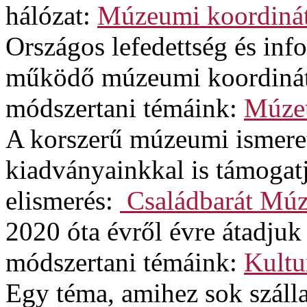
hálózat:
Múzeumi koordinát
Országos lefedettség és in
működő múzeumi koordinát
módszertani témáink:
Múzeu
A korszerű múzeumi ismere
kiadványainkkal is támogat
elismerés:
Családbarát Mú
2020 óta évről évre átadjuk
módszertani témáink:
Kultu
Egy téma, amihez sok szálla