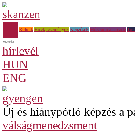
Főoldal
Rólunk
Hírek, események
Képzések
Múzeumi à la carte
Tud
hírlevél
HUN
ENG
Új és hiánypótló képzés a p
válságmenedzsment