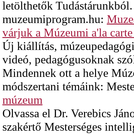
letölthetők Tudástárunkból.
muzeumiprogram.hu:
Muzeá
várjuk a Múzeumi a'la carte
Új kiállítás, múzeupedagógi
videó, pedagógusoknak szó
Mindennek ott a helye Múze
módszertani témáink: Mester
múzeum
Olvassa el Dr. Verebics Jáno
szakértő Mesterséges intel