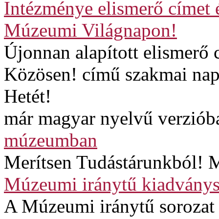
Intézménye elismerő címet 
Múzeumi Világnapon!
Újonnan alapított elismerő
Közösen! című szakmai napp
Hetét!
már magyar nyelvű verzióba
múzeumban
Merítsen Tudástárunkból! M
Múzeumi iránytű kiadványs
A Múzeumi iránytű sorozat 