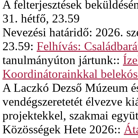
A felterjesztések beküldésé
31. hétfő, 23.59
Nevezési határidő: 2026. sz
23.59:
Felhívás: Családba
tanulmányúton jártunk::
Íze
Koordinátorainkkal belekós
A Laczkó Dezső Múzeum és
vendégszeretetét élvezve kiá
projektekkel, szakmai egy
Közösségek Hete 2026::
Át