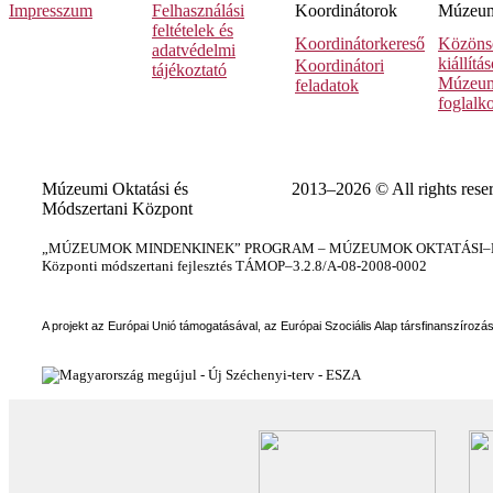
Impresszum
Felhasználási
Koordinátorok
Múzeumi
feltételek és
Koordinátorkereső
Közöns
adatvédelmi
kiállítá
Koordinátori
tájékoztató
Múzeum
feladatok
foglalk
Múzeumi Oktatási és
2013–2026 © All rights rese
Módszertani Központ
„MÚZEUMOK MINDENKINEK” PROGRAM – MÚZEUMOK OKTATÁSI–KÉ
Központi módszertani fejlesztés TÁMOP–3.2.8/A-08-2008-0002
A projekt az Európai Unió támogatásával, az Európai Szociális Alap társfinanszírozá