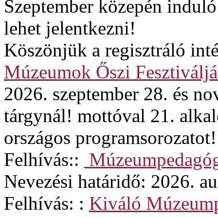
Szeptember közepén induló
lehet jelentkezni!
Köszönjük a regisztráló in
Múzeumok Őszi Fesztiváljá
2026. szeptember 28. és no
tárgynál! mottóval 21. alk
országos programsorozatot!
Felhívás::
Múzeumpedagógi
Nevezési határidő: 2026. au
Felhívás: :
Kiváló Múzeum