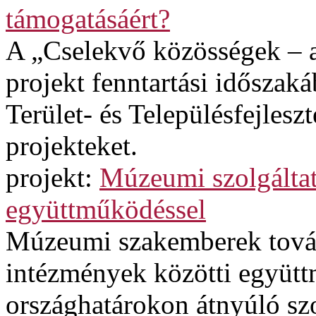
támogatásáért?
A „Cselekvő közösségek – a
projekt fenntartási időszak
Terület- és Településfejles
projekteket.
projekt:
Múzeumi szolgáltatá
együttműködéssel
Múzeumi szakemberek továb
intézmények közötti együtt
országhatárokon átnyúló szol