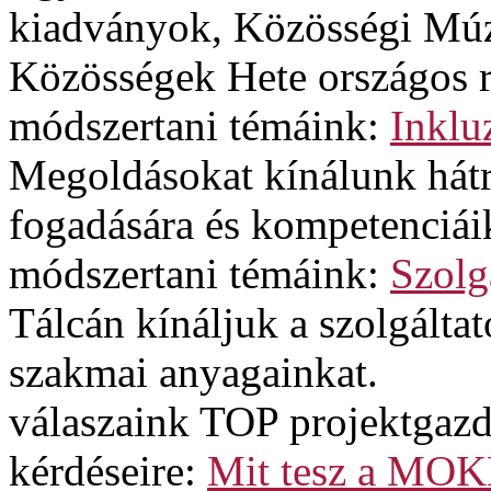
kiadványok, Közösségi Múz
Közösségek Hete országos 
módszertani témáink:
Inklu
Megoldásokat kínálunk hát
fogadására és kompetenciáik
módszertani témáink:
Szolg
Tálcán kínáljuk a szolgált
szakmai anyagainkat.
válaszaink TOP projektgazd
kérdéseire:
Mit tesz a MOK