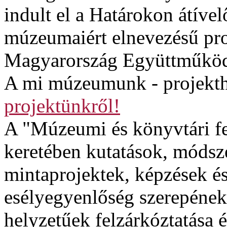
indult el a Határokon átível
múzeumaiért elnevezésű proj
Magyarország Együttműköd
A mi múzeumunk - projekth
projektünkről!
A "Múzeumi és könyvtári fe
keretében kutatások, módsze
mintaprojektek, képzések é
esélyegyenlőség szerepének
helyzetűek felzárkóztatása é