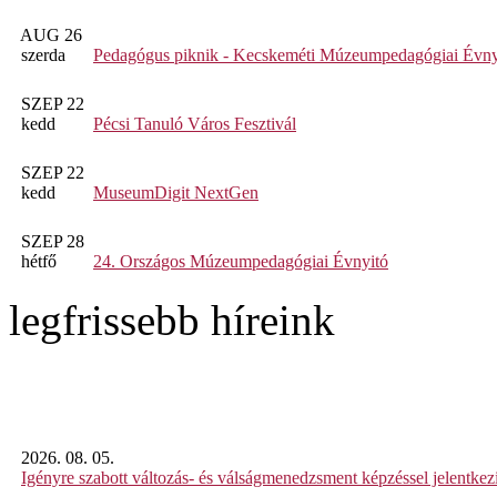
AUG 26
szerda
Pedagógus piknik - Kecskeméti Múzeumpedagógiai Évny
SZEP 22
kedd
Pécsi Tanuló Város Fesztivál
SZEP 22
kedd
MuseumDigit NextGen
SZEP 28
hétfő
24. Országos Múzeumpedagógiai Évnyitó
legfrissebb híreink
2026. 08. 05.
Igényre szabott változás- és válságmenedzsment képzéssel jelent