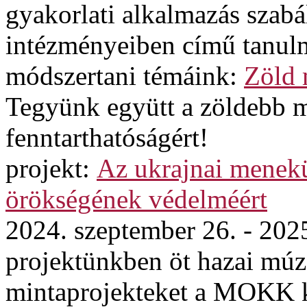
gyakorlati alkalmazás szabá
intézményeiben című tanul
módszertani témáink:
Zöld
Tegyünk együtt a zöldebb 
fenntarthatóságért!
projekt:
Az ukrajnai menekül
örökségének védelméért
2024. szeptember 26. - 202
projektünkben öt hazai mú
mintaprojekteket a MOKK ko