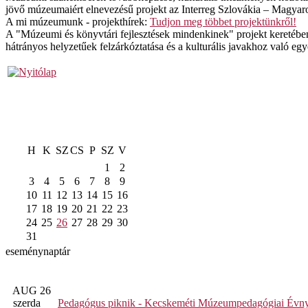
jövő múzeumaiért elnevezésű projekt az Interreg Szlovákia – Magya
A mi múzeumunk - projekthírek:
Tudjon meg többet projektünkről!
A "Múzeumi és könyvtári fejlesztések mindenkinek" projekt keretében
hátrányos helyzetűek felzárkóztatása és a kulturális javakhoz való e
H
K
SZ
CS
P
SZ
V
1
2
3
4
5
6
7
8
9
10
11
12
13
14
15
16
17
18
19
20
21
22
23
24
25
26
27
28
29
30
31
eseménynaptár
AUG 26
szerda
Pedagógus piknik - Kecskeméti Múzeumpedagógiai Évny