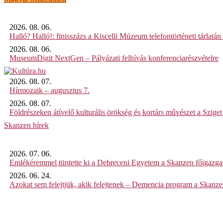
2026. 08. 06.
Halló? Halló!: finisszázs a Kiscelli Múzeum telefontörténeti tárlatán
2026. 08. 06.
MuseumDigit NextGen – Pályázati felhívás konferenciarészvételre
2026. 08. 07.
Hírmozaik – augusztus 7.
2026. 08. 07.
Földrészeken átívelő kulturális örökség és kortárs művészet a Szig
Skanzen hírek
2026. 07. 06.
Emlékéremmel tüntette ki a Debreceni Egyetem a Skanzen főigazgat
2026. 06. 24.
Azokat sem felejtjük, akik felejtenek – Demencia program a Skanz