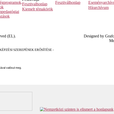
égprogramok,
Fesztiválhonlap
Eseményarchí
Fesztivalhonlap
sok
Hírarchívum
Kiemelt témakörök
pedagógiai
ozások
rved (EL).
Designed by Graf
Me
PZÉSI SZEREPÉNEK ERŐSÍTÉSE -
sával valósul meg.