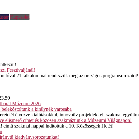
ástár
Kapcsolat
ntkezni!
i Fesztiváljánál!
mottóval 21. alkalommal rendezzük meg az országos programsorozatot!
 23.59
ádbarát Múzeum 2026
 belekóstoltunk a királynék városába
tét élvezve kiállításokkal, innovatív projektekkel, szakmai együtt
ye elismerő címet és közösen szakmáztunk a Múzeumi Világnapon!
! című szakmai nappal indítottuk a 10. Közösségek Hetét!
an
ránytű kiadványsorozatunkat!