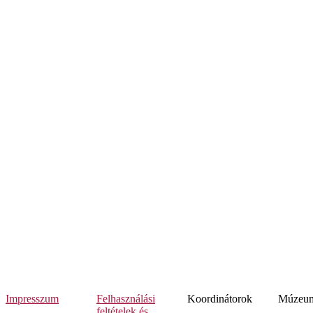
Impresszum
Felhasználási
Koordinátorok
Múzeumi
feltételek és