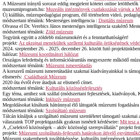
A Múzeumi iránytű sorozat eddig megjelent kötetei online letölthetők
muzeumiprogram.hu:
Muzeális intézmények csatlakozását várjuk a Mú
Új kiállítás, múzeupedagógiai program, élő történelem videó, pedagó
módszertani témáink: Mesterséges intelligencia :
Digitális múzeum
Olvassa el Dr. Verebics János mesterséges intelligencia szakértő Mes
módszertani témáink:
Zöld múzeum
Tegyünk együtt a zöldebb múzeumokért és a fenntarthatóságért!
projekt:
Az ukrajnai menekültek szellemi kulturális örökségének véde
2024. szeptember 26. - 2025. december 26. között futó projektünkbe
hálózat:
Múzeumi koordinátori hálózat
Országos lefedettség és információáramlás megyeszerte működő múze
módszertani témáink:
Múzeumi ismeretátadás
A korszerű múzeumi ismeretátadást szakmai kiadványainkkal is támog
elismerés:
Családbarát Múzeum
2020 óta évről évre átadjuk az elismerő címet.
módszertani témáink:
Kulturális közösségfejlesztés
Egy téma, amihez sok szállal (módszertani fejlesztések, kiadványo
módszertani témáink:
Inkluzív múzeum
Megoldásokat kínálunk hátránnyal élő látogatók múzeumi fogadására é
módszertani témáink:
Szolgáltató múzeum
Tálcán kínáljuk a szolgáltató múzeumi szemléletet támogató szakmai 
válaszaink TOP projektgazdák gyakran ismételt kérdéseire:
Mit tesz 
A „Cselekvő közösségek – aktív közösségi szerepvállalás” projekt fen
projekt:
Múzeumi szolgáltatás-fejlesztés határokon átívelő együttműk
Múzeumi szakemberek továbbképzése, kulturális intézmények közötti eg