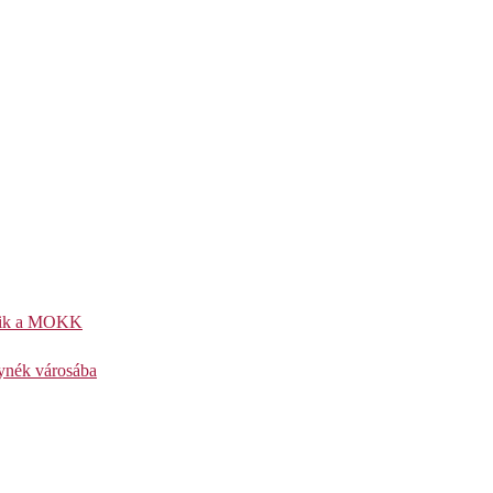
kezik a MOKK
lynék városába