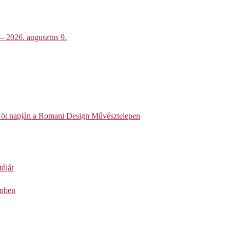
 – 2026. augusztus 9.
et öt napján a Romani Design Művésztelepen
óját
enben