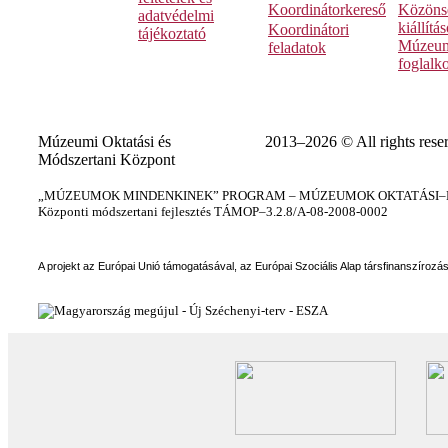
Koordinátorkereső
Közöns
adatvédelmi
kiállítá
Koordinátori
tájékoztató
Múzeum
feladatok
foglalk
Múzeumi Oktatási és
2013–2026 © All rights rese
Módszertani Központ
„MÚZEUMOK MINDENKINEK” PROGRAM – MÚZEUMOK OKTATÁSI–KÉ
Központi módszertani fejlesztés TÁMOP–3.2.8/A-08-2008-0002
A projekt az Európai Unió támogatásával, az Európai Szociális Alap társfinanszírozá