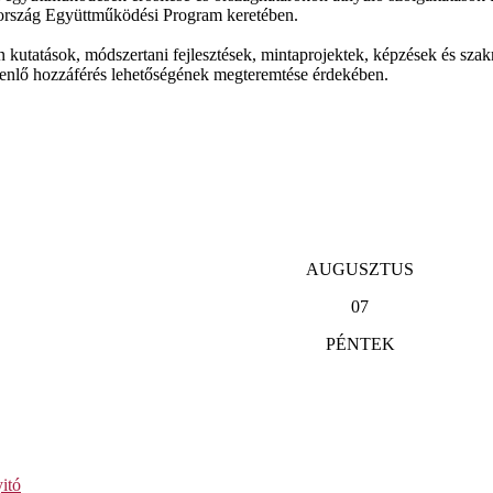
rország Együttműködési Program keretében.
 kutatások, módszertani fejlesztések, mintaprojektek, képzések és sza
gyenlő hozzáférés lehetőségének megteremtése érdekében.
AUGUSZTUS
07
PÉNTEK
itó