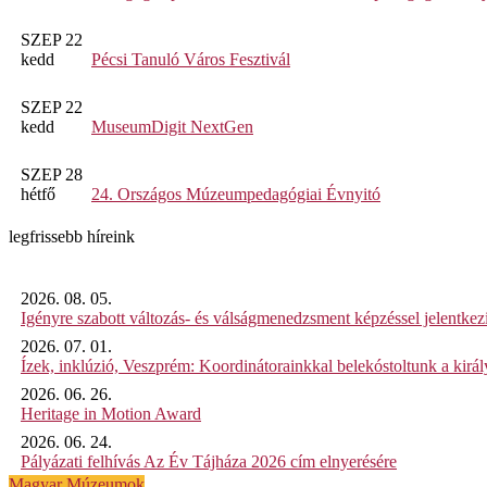
SZEP 22
kedd
Pécsi Tanuló Város Fesztivál
SZEP 22
kedd
MuseumDigit NextGen
SZEP 28
hétfő
24. Országos Múzeumpedagógiai Évnyitó
legfrissebb híreink
2026. 08. 05.
Igényre szabott változás- és válságmenedzsment képzéssel jelent
2026. 07. 01.
Ízek, inklúzió, Veszprém: Koordinátorainkkal belekóstoltunk a kirá
2026. 06. 26.
Heritage in Motion Award
2026. 06. 24.
Pályázati felhívás Az Év Tájháza 2026 cím elnyerésére
Magyar Múzeumok