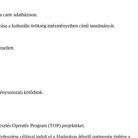
 carte adatbázison.
zása a kulturális örökség intézményeiben című tanulmányát.
mellett.
vénysorozat) kötődünk.
jlesztés Operatív Program (TOP) projekteket.
esztése céljával indult el a Határokon átívelő partnerség építése a