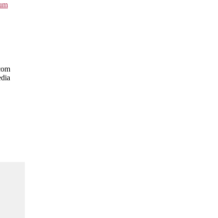
vum
com
dia