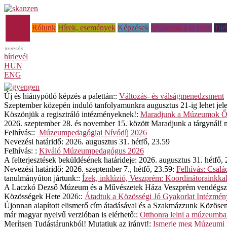
Főoldal
Rólunk
Hírek, események
Képzések
Múzeumi à la carte
Tud
hírlevél
HUN
ENG
Új és hiánypótló képzés a palettán::
Változás- és válságmenedzsment
Szeptember közepén induló tanfolyamunkra augusztus 21-ig lehet jele
Köszönjük a regisztráló intézményeknek!:
Maradjunk a Múzeumok Ősz
2026. szeptember 28. és november 15. között Maradjunk a tárgynál! 
Felhívás::
Múzeumpedagógiai Nívódíj 2026
Nevezési határidő: 2026. augusztus 31. hétfő, 23.59
Felhívás: :
Kiváló Múzeumpedagógus 2026
A felterjesztések beküldésének határideje: 2026. augusztus 31. hétfő,
Nevezési határidő: 2026. szeptember 7., hétfő, 23.59:
Felhívás: Csal
tanulmányúton jártunk::
Ízek, inklúzió, Veszprém: Koordinátorainkkal
A Laczkó Dezső Múzeum és a Művészetek Háza Veszprém vendégszerete
Közösségek Hete 2026::
Átadtuk a Közösségi Jó Gyakorlat Intézmén
Újonnan alapított elismerő cím átadásával és a Szakmázzunk Közösen
már magyar nyelvű verzióban is elérhető::
Otthonra lelni a múzeumb
Merítsen Tudástárunkból! Mutatjuk az irányt!:
Ismerje meg Múzeumi i