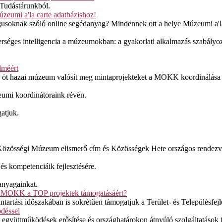
 Tudástárunkból.
zeumi a'la carte adatbázishoz!
gusoknak szóló online segédanyag? Mindennek ott a helye Múzeumi a'la
terséges intelligencia a múzeumokban: a gyakorlati alkalmazás szabályo
lméért
n öt hazai múzeum valósít meg mintaprojekteket a MOKK koordinálása 
umi koordinátoraink révén.
atjuk.
k, Közösségi Múzeum elismerő cím és Közösségek Hete országos rendez
s kompetenciáik fejlesztésére.
anyagainkat.
a MOKK a TOP projektek támogatásáért?
ntartási időszakában is sokrétűen támogatjuk a Terület- és Településfe
ödéssel
yüttműködések erősítése és országhatárokon átnyúló szolgáltatások fejl