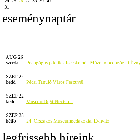
24
25
26
27
28
29
30
31
eseménynaptár
AUG 26
szerda
Pedagógus piknik - Kecskeméti Múzeumpedagógiai Évny
SZEP 22
kedd
Pécsi Tanuló Város Fesztivál
SZEP 22
kedd
MuseumDigit NextGen
SZEP 28
hétfő
24. Országos Múzeumpedagógiai Évnyitó
legfrissebb híreink