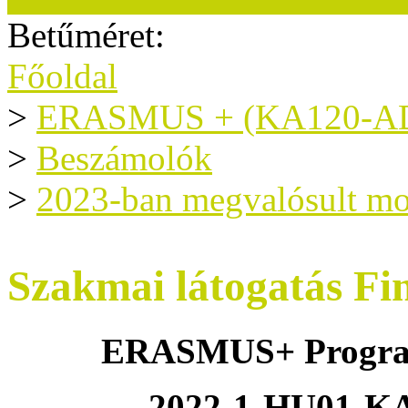
Betűméret:
Főoldal
>
ERASMUS + (KA120-A
>
Beszámolók
>
2023-ban megvalósult mo
Szakmai látogatás Fi
ERASMUS+ Program 
2022-1-HU01-K