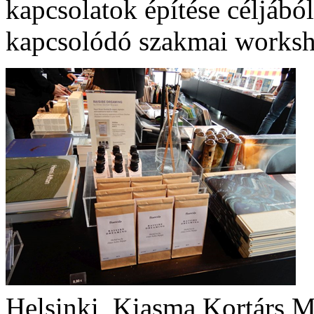
kapcsolatok építése céljábó
kapcsolódó szakmai worksh
Helsinki, Kiasma Kortárs