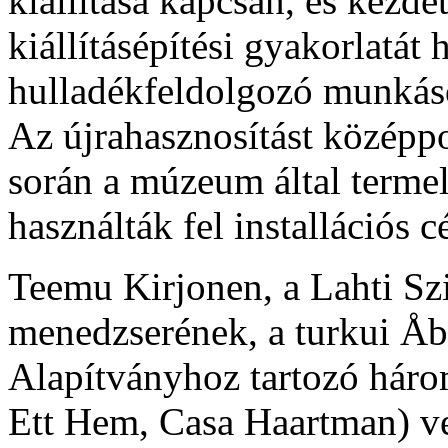
kiállítása kapcsán, és kezdet
kiállításépítési gyakorlatát 
hulladékfeldolgozó munkás
Az újrahasznosítást középp
során a múzeum által termel
használták fel installációs c
Teemu Kirjonen, a Lahti Sz
menedzserének, a turkui Å
Alapítványhoz tartozó hár
Ett Hem, Casa Haartman) ve