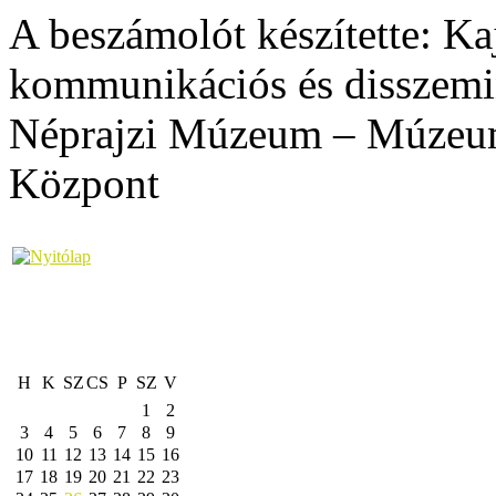
A beszámolót készítette: Ka
kommunikációs és disszemin
Néprajzi Múzeum – Múzeumi
Központ
H
K
SZ
CS
P
SZ
V
1
2
3
4
5
6
7
8
9
10
11
12
13
14
15
16
17
18
19
20
21
22
23