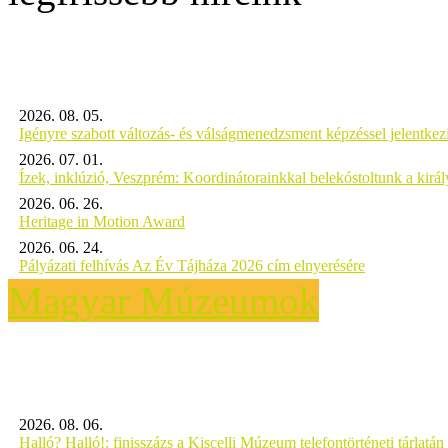
2026. 08. 05.
Igényre szabott változás- és válságmenedzsment képzéssel jelent
2026. 07. 01.
Ízek, inklúzió, Veszprém: Koordinátorainkkal belekóstoltunk a kirá
2026. 06. 26.
Heritage in Motion Award
2026. 06. 24.
Pályázati felhívás Az Év Tájháza 2026 cím elnyerésére
Magyar Múzeumok
2026. 08. 06.
Halló? Halló!: finisszázs a Kiscelli Múzeum telefontörténeti tárlatán