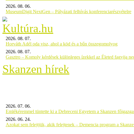
2026. 08. 06.
MuseumDigit NextGen – Pályázati felhívás konferenciarészvételre
2026. 08. 07.
Horváth Adél oda visz, ahol a köd és a bűn összegomolyog
2026. 08. 07.
Gasztro – Komoly kérdések különleges ízekkel az Életed fagyija n
Skanzen hírek
2026. 07. 06.
Emlékéremmel tüntette ki a Debreceni Egyetem a Skanzen főigazgat
2026. 06. 24.
Azokat sem felejtjük, akik felejtenek – Demencia program a Skanz