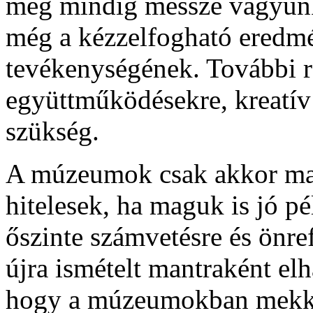
még mindig messze vagyunk 
még a kézzelfogható ered
tevékenységének. További ra
együttműködésekre, kreatí
szükség.
A múzeumok csak akkor mar
hitelesek, ha maguk is jó pé
őszinte számvetésre és önref
újra ismételt mantraként el
hogy a múzeumokban mekkora