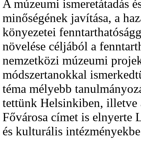
A múzeumi ismeretátadás 
minőségének javítása, a h
könyezetei fenntarthatóságg
növelése céljából a fenntar
nemzetközi múzeumi projekt
módszertanokkal ismerkedt
téma mélyebb tanulmányozás
tettünk Helsinkiben, illetv
Fővárosa címet is elnyert
és kulturális intézményekb