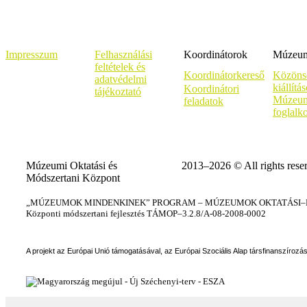
Impresszum
Felhasználási
Koordinátorok
Múzeumi
feltételek és
Koordinátorkereső
Közöns
adatvédelmi
kiállítá
Koordinátori
tájékoztató
Múzeum
feladatok
foglalk
Múzeumi Oktatási és
2013–2026 © All rights rese
Módszertani Központ
„MÚZEUMOK MINDENKINEK” PROGRAM – MÚZEUMOK OKTATÁSI–KÉ
Központi módszertani fejlesztés TÁMOP–3.2.8/A-08-2008-0002
A projekt az Európai Unió támogatásával, az Európai Szociális Alap társfinanszírozá