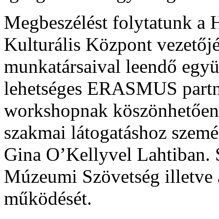
Megbeszélést folytatunk a
Kulturális Központ vezetőj
munkatársaival leendő együ
lehetséges ERASMUS partner
workshopnak köszönhetőe
szakmai látogatáshoz személ
Gina O’Kellyvel Lahtiban. 
Múzeumi Szövetség illetve 
működését.