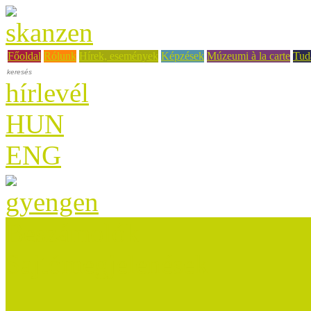
Főoldal
Rólunk
Hírek, események
Képzések
Múzeumi à la carte
Tud
hírlevél
HUN
ENG
Beszámolók
Sajtómegjelenések