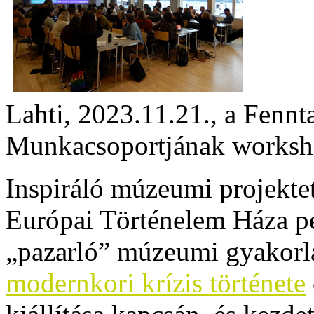
Lahti, 2023.11.21., a Fennt
Munkacsoportjának workshop
Inspiráló múzeumi projekte
Európai Történelem Háza pél
„pazarló” múzeumi gyakorlat
modernkori krízis története