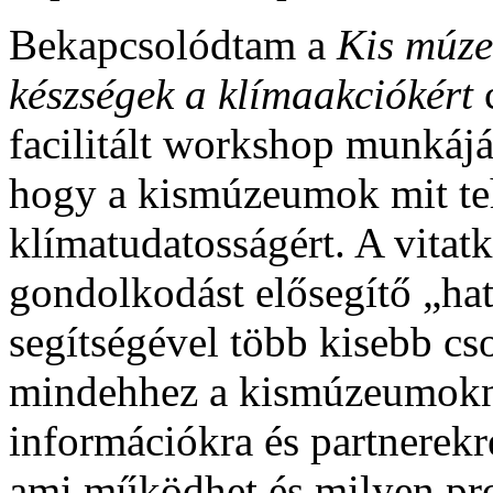
Bekapcsolódtam a
Kis múze
készségek a klímaakciókért
c
facilitált workshop munkáj
hogy a kismúzeumok mit te
klímatudatosságért. A vitat
gondolkodást elősegítő „h
segítségével több kisebb cs
mindehhez a kismúzeumokna
információkra és partnerekr
ami működhet és milyen pr