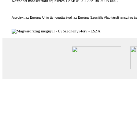
Központi módszertani fejlesztés TÁMOP–3.2.8/A-08-2008-0002
A projekt az Európai Unió támogatásával, az Európai Szociális Alap társfinanszírozá