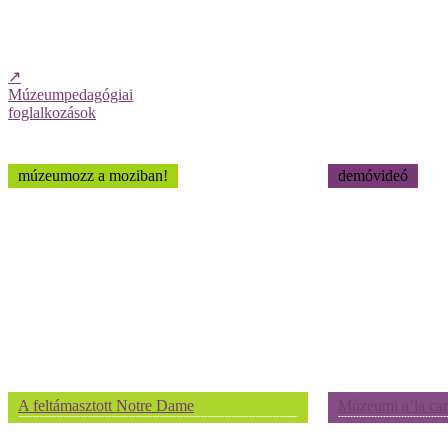
↗
Múzeumpedagógiai
foglalkozások
múzeumozz a moziban!
demóvideó
A feltámasztott Notre Dame
Múzeumi a’la car