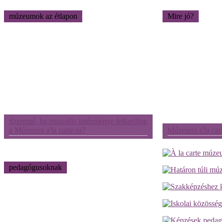
múzeumok az étlapon
Mire jó?
Szeretné, ha muzeális intézménye felkerülne
a Múzeumi a'la carte-ra?
Múzeumi a'la car
pedagógusoknak