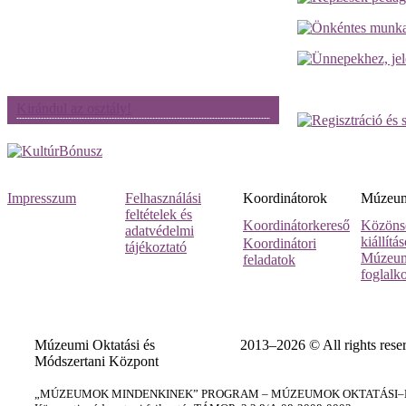
Kirándul az osztály!
Impresszum
Felhasználási
Koordinátorok
Múzeumi
feltételek és
Koordinátorkereső
Közöns
adatvédelmi
kiállítá
Koordinátori
tájékoztató
Múzeum
feladatok
foglalk
Múzeumi Oktatási és
2013–2026 © All rights rese
Módszertani Központ
„MÚZEUMOK MINDENKINEK” PROGRAM – MÚZEUMOK OKTATÁSI–KÉ