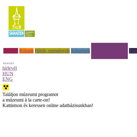
Múzeumi à la carte
Főoldal
Rólunk
Hírek, események
Képzések
Tud
hírlevél
HUN
ENG
Találjon múzeumi programot
a múzeumi à la carte-on!
Kattintson és keressen online adatbázisunkban!