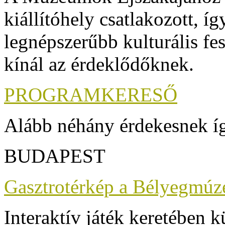
kiállítóhely csatlakozott, í
legnépszerűbb kulturális fe
kínál az érdeklődőknek.
PROGRAMKERESŐ
Alább néhány érdekesnek í
BUDAPEST
Gasztrotérkép a Bélyegmú
Interaktív játék keretében 