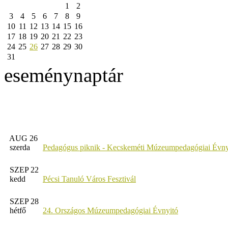
1
2
3
4
5
6
7
8
9
10
11
12
13
14
15
16
17
18
19
20
21
22
23
24
25
26
27
28
29
30
31
eseménynaptár
AUG 26
szerda
Pedagógus piknik - Kecskeméti Múzeumpedagógiai Évny
SZEP 22
kedd
Pécsi Tanuló Város Fesztivál
SZEP 28
hétfő
24. Országos Múzeumpedagógiai Évnyitó