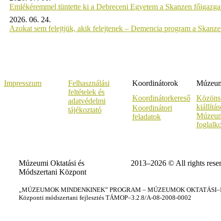
Emlékéremmel tüntette ki a Debreceni Egyetem a Skanzen főigazgat
2026. 06. 24.
Azokat sem felejtjük, akik felejtenek – Demencia program a Skanz
Impresszum
Felhasználási
Koordinátorok
Múzeumi
feltételek és
Koordinátorkereső
Közöns
adatvédelmi
kiállítá
Koordinátori
tájékoztató
Múzeum
feladatok
foglalk
Múzeumi Oktatási és
2013–2026 © All rights rese
Módszertani Központ
„MÚZEUMOK MINDENKINEK” PROGRAM – MÚZEUMOK OKTATÁSI–KÉ
Központi módszertani fejlesztés TÁMOP–3.2.8/A-08-2008-0002