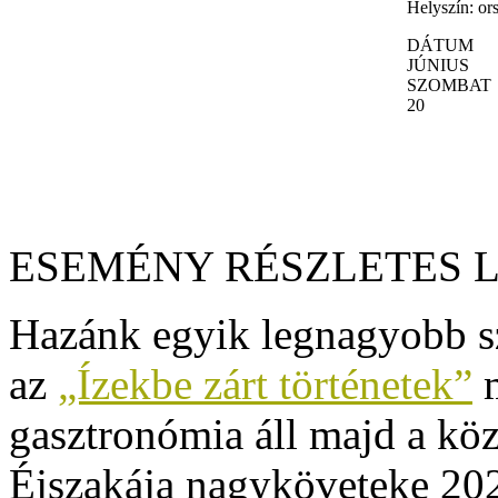
Helyszín:
or
DÁTUM
JÚNIUS
SZOMBAT
20
ESEMÉNY RÉSZLETES 
Hazánk egyik legnagyobb 
az
„Ízekbe zárt történetek”
m
gasztronómia áll majd a kö
Éjszakája nagyköveteke 20