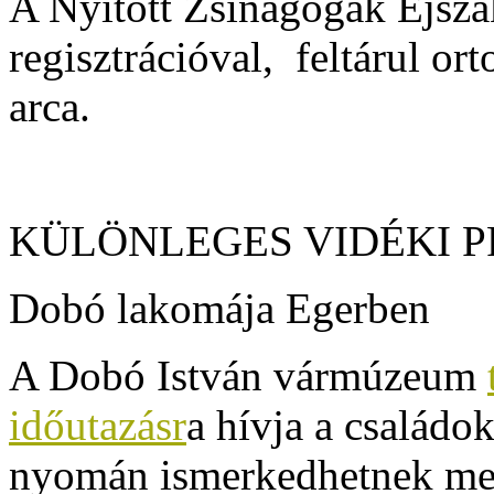
A Nyitott Zsinagógák Éjsza
regisztrációval,
feltárul ort
arca.
KÜLÖNLEGES VIDÉKI 
Dobó lakomája Egerben
A Dobó István vármúzeum
időutazásr
a hívja a családo
nyomán ismerkedhetnek meg 