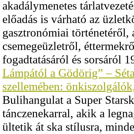
akadálymenetes tárlatvezeté
előadás is várható az üzlet
gasztronómiai történetéről
csemegeüzletről, éttermekrő
fogadtatásáról és sorsáról 
Lámpától a Gödörig” – Séta 
szellemében: önkiszolgálók,
Bulihangulat a Super Stars
tánczenekarral, akik a
legna
ültetik át s
ka stílus
ra, mind