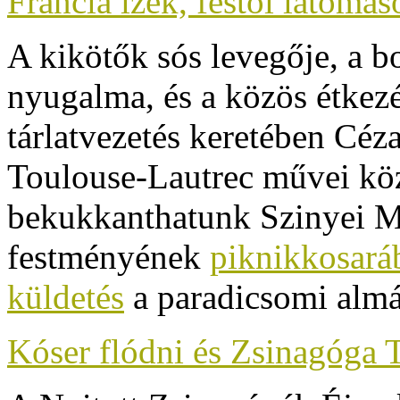
Francia ízek, festői látom
A kikötők sós levegője, a bo
nyugalma, és a közös étkez
tárlatvezetés keretében
Céza
Toulouse-Lautrec művei köz
bekukkanthatunk
Szinyei M
festményének
piknikkosará
küldetés
a paradicsomi almá
Kóser flódni és Zsinagóga 