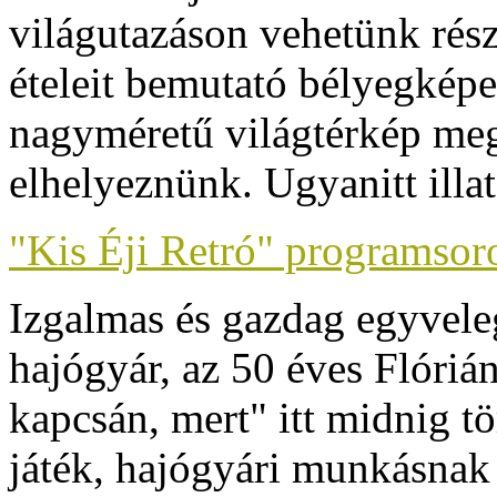
világutazáson vehetünk rés
ételeit bemutató bélyegkép
nagyméretű világtérkép megf
elhelyeznünk. Ugyanitt illa
"Kis Éji Retró" programso
Izgalmas és gazdag egyvel
hajógyár, az 50 éves Flóriá
kapcsán, mert" itt midnig t
játék, hajógyári munkásnak 