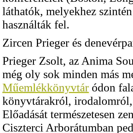
láthatók, melyekhez szinté
használták fel.
Zircen Prieger és
denevérpa
Prieger Zsolt, az Anima Sou
még oly sok minden más
me
Műemlékkönyvtár
ódon fala
könyvtárakról, irodalomról, 
Előadását természetesen zene
Ciszterci Arborátumban ped