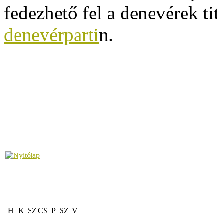
fedezhető fel a denevérek t
denevérparti
n.
H
K
SZ
CS
P
SZ
V