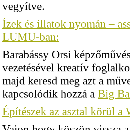
vegyítve.
Ízek és illatok nyomán – as
LUMU-ban:
Barabássy Orsi képzőművés
vezetésével kreatív foglalko
majd keresd meg azt a műve
kapcsolódik hozzá a
Big B
Építészek az asztal körül a 
Vajon hogy köszön vissza a