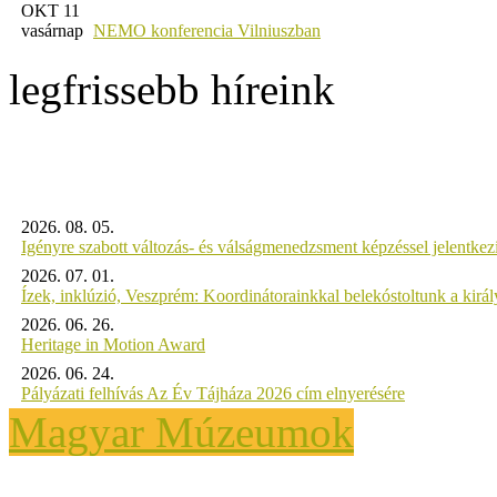
OKT 11
vasárnap
NEMO konferencia Vilniuszban
legfrissebb híreink
2026. 08. 05.
Igényre szabott változás- és válságmenedzsment képzéssel jelent
2026. 07. 01.
Ízek, inklúzió, Veszprém: Koordinátorainkkal belekóstoltunk a kirá
2026. 06. 26.
Heritage in Motion Award
2026. 06. 24.
Pályázati felhívás Az Év Tájháza 2026 cím elnyerésére
Magyar Múzeumok