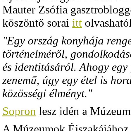
Mauter Zsófia gasztroblogg
köszöntő sorai
itt
olvasható
"Egy ország konyhája renget
történelméről, gondolkodásá
és identitásáról. Ahogy egy
zenemű, úgy egy étel is hord
közösségi élményt."
Sopron
lesz idén a Múzeumo
A Múzeumok Éjszakájához o