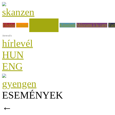
Hírek, események
Főoldal
Rólunk
Képzések
Múzeumi à la carte
Tud
hírlevél
HUN
ENG
ESEMÉNYEK
←