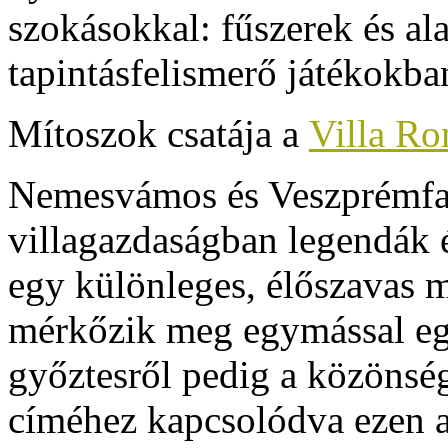
szokásokkal: fűszerek és ala
tapintásfelismerő játékokba
Mítoszok csatája a
Villa R
Nemesvámos és Veszprémfaj
villagazdaságban legendák és
egy
különleges, élőszavas
mérkőzik meg egymással eg
győztesről pedig a közönség
címéhez kapcsolódva ezen az