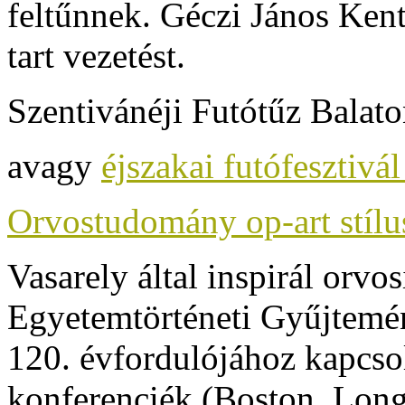
feltűnnek.
Géczi János Kent
tart vezetést.
Szentivánéji Futótűz Balato
avagy
éjszakai futófesztivál
Orvostudomány op-art stíl
Vasarely által inspirál orvo
Egyetemtörténeti Gyűjtemé
120. évfordulójához kapcso
konferenciék (Boston, Long 