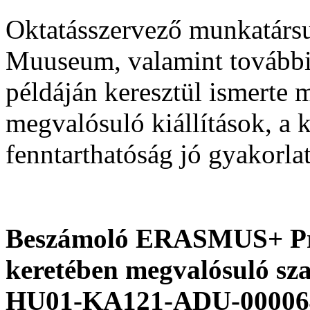
Oktatásszervező munkatársu
Muuseum, valamint további 
példáján keresztül ismerte
megvalósuló kiállítások, a 
fenntarthatóság jó gyakorlat
Beszámoló ERASMUS+ Prog
keretében megvalósuló sza
HU01-KA121-ADU-00006