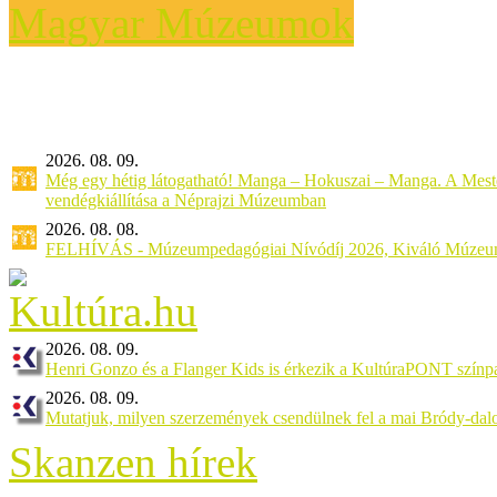
Magyar Múzeumok
2026. 08. 09.
Még egy hétig látogatható! Manga – Hokuszai – Manga. A Meste
vendégkiállítása a Néprajzi Múzeumban
2026. 08. 08.
FELHÍVÁS - Múzeumpedagógiai Nívódíj 2026, Kiváló Múzeu
2026. 08. 09.
Henri Gonzo és a Flanger Kids is érkezik a KultúraPONT színpa
2026. 08. 09.
Mutatjuk, milyen szerzemények csendülnek fel a mai Bródy-dal
Skanzen hírek