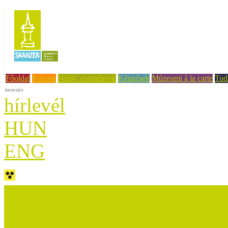
Főoldal
Rólunk
Hírek, események
Képzések
Múzeumi à la carte
Tud
hírlevél
HUN
ENG
Beszámolók
Sajtómegjelenések