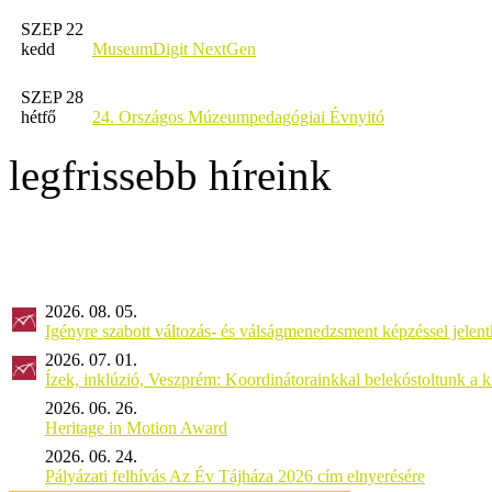
SZEP 22
kedd
MuseumDigit NextGen
SZEP 28
hétfő
24. Országos Múzeumpedagógiai Évnyitó
legfrissebb híreink
2026. 08. 05.
Igényre szabott változás- és válságmenedzsment képzéssel jel
2026. 07. 01.
Ízek, inklúzió, Veszprém: Koordinátorainkkal belekóstoltunk a 
2026. 06. 26.
Heritage in Motion Award
2026. 06. 24.
Pályázati felhívás Az Év Tájháza 2026 cím elnyerésére