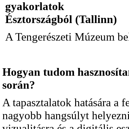
A Tengerészeti Múzeum bel
Hogyan tudom hasznosíta
során?
A tapasztalatok hatására a f
nagyobb hangsúlyt helyezni
vizualitásra és a digitális 