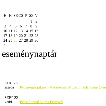
H
K
SZ
CS
P
SZ
V
1
2
3
4
5
6
7
8
9
10
11
12
13
14
15
16
17
18
19
20
21
22
23
24
25
26
27
28
29
30
31
eseménynaptár
AUG 26
szerda
Pedagógus piknik - Kecskeméti Múzeumpedagógiai Évny
SZEP 22
kedd
Pécsi Tanuló Város Fesztivál