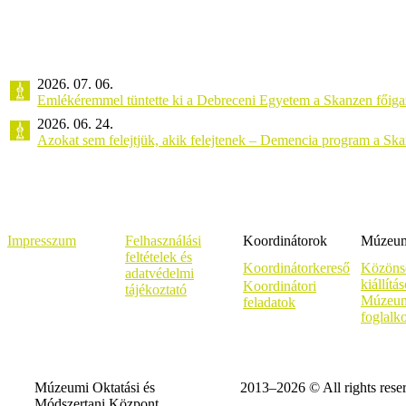
2026. 07. 06.
Emlékéremmel tüntette ki a Debreceni Egyetem a Skanzen főiga
2026. 06. 24.
Azokat sem felejtjük, akik felejtenek – Demencia program a Sk
Impresszum
Felhasználási
Koordinátorok
Múzeumi
feltételek és
Koordinátorkereső
Közöns
adatvédelmi
kiállítá
Koordinátori
tájékoztató
Múzeum
feladatok
foglalk
Múzeumi Oktatási és
2013–2026 © All rights rese
Módszertani Központ