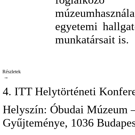
múzeumhasználat
egyetemi hallgat
munkatársait is.
Részletek
→
4. ITT Helytörténeti Konfer
Helyszín:
Óbudai Múzeum – 
Gyűjteménye, 1036 Budapest