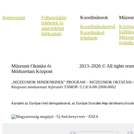
Impresszum
Felhasználási
Koordinátorok
Múzeumi
feltételek és
Koordinátorkereső
Közöns
adatvédelmi
kiállítá
Koordinátori
tájékoztató
Múzeum
feladatok
foglalk
Múzeumi Oktatási és
2013–2026 © All rights rese
Módszertani Központ
„MÚZEUMOK MINDENKINEK” PROGRAM – MÚZEUMOK OKTATÁSI–KÉ
Központi módszertani fejlesztés TÁMOP–3.2.8/A-08-2008-0002
A projekt az Európai Unió támogatásával, az Európai Szociális Alap társfinanszírozá