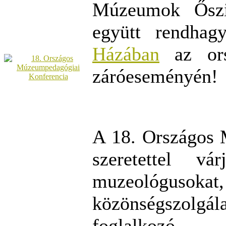
Múzeumok Őszi 
együtt rendhag
Házában
az ors
záróeseményén!
A 18. Országos 
szeretettel v
muzeológusokat
közönségszolgál
foglalkozó 