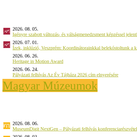
2026. 08. 05.
Igényre szabott változás- és válságmenedzsment képzéssel jel
2026. 07. 01.
Ízek, inklúzió, Veszprém: Koordinátorainkkal belekóstoltunk a 
2026. 06. 26.
Heritage in Motion Award
2026. 06. 24.
Pályázati felhívás Az Év Tájháza 2026 cím elnyerésére
Magyar Múzeumok
2026. 08. 06.
MuseumDigit NextGen – Pályázati felhívás konferenciarészvétel
2026. 08. 03.