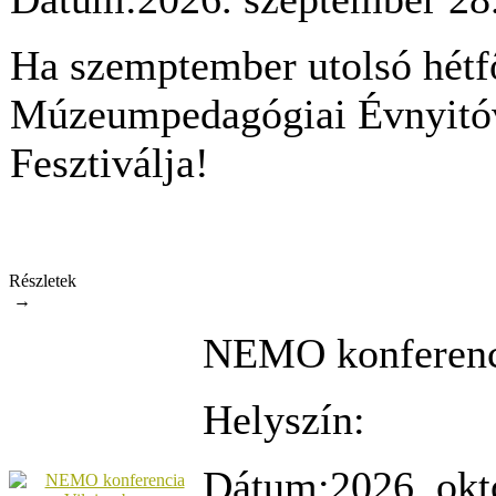
Ha szemptember utolsó hétf
Múzeumpedagógiai Évnyitó
Fesztiválja!
Részletek
→
NEMO konferenci
Helyszín:
Dátum:
2026. okt