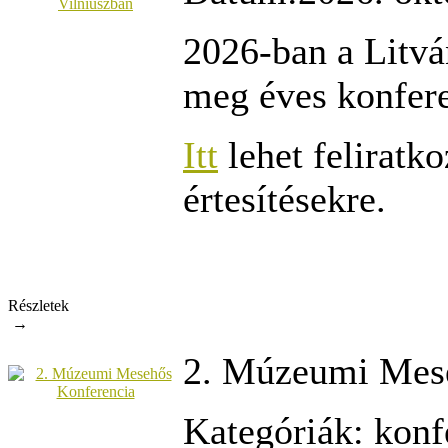
2026-ban a Litv
meg éves konfer
Itt
lehet feliratk
értesítésekre.
Részletek
→
2. Múzeumi Mes
Kategóriák:
konf