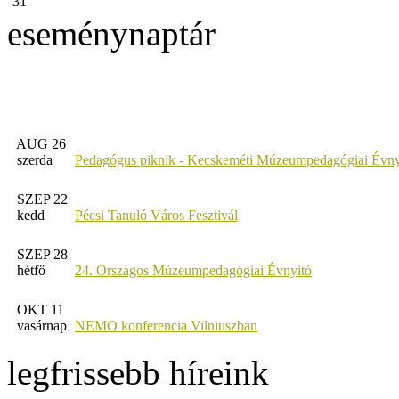
31
eseménynaptár
AUG 26
szerda
Pedagógus piknik - Kecskeméti Múzeumpedagógiai Évny
SZEP 22
kedd
Pécsi Tanuló Város Fesztivál
SZEP 28
hétfő
24. Országos Múzeumpedagógiai Évnyitó
OKT 11
vasárnap
NEMO konferencia Vilniuszban
legfrissebb híreink