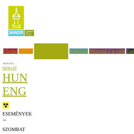
Hírek, események
Főoldal
Rólunk
Képzések
Múzeumi à la carte
Tud
hírlevél
HUN
ENG
ESEMÉNYEK
←
SZOMBAT