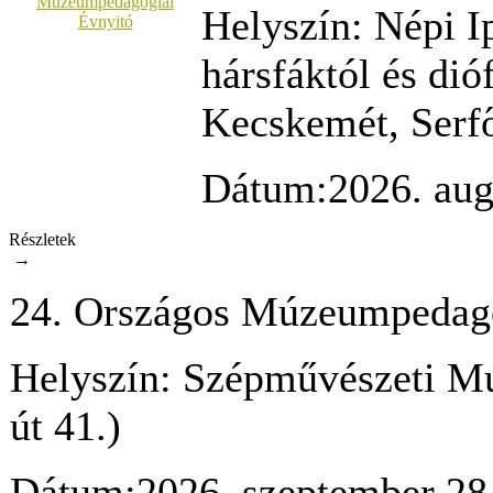
Helyszín:
Népi I
hársfáktól és dió
Kecskemét, Serfő
Dátum:
2026. aug
Részletek
→
24. Országos Múzeumpedagó
Helyszín:
Szépművészeti M
út 41.)
Dátum:
2026. szeptember 28