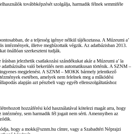
felhasználók továbbképzését szolgálja, harmadik félnek semmiféle
ontosabban, de a teljesség igénye nélkül tájékoztassa. A Múzeumi a’
is intézmények, illetve megbízottaik végzik. Az adatbázisban 2013.
at önállóan szerkeszteni tudják.
ásban jelezhetik csatlakozási szándékukat akár a Múzeumi a’ la
rte adatbázisába való bekerülés nem automatikusan történik. A SZNM –
son ingyenes megjelenést. A SZNM – MOKK bármely jelentkező
 intézmények esetében, amelyek nem felelnek meg a működési
lapodás alapján azt pénzbeli vagy egyéb ellenszolgáltatáshoz
trehozott hozzáférési kód használatával kötelezi magát arra, hogy
z intézmény, sem harmadik fél jogait nem sérti. Amennyiben az
zódik.
k módja, hogy a mokk@sznm.hu címre, vagy a Szabadtéri Néprajzi