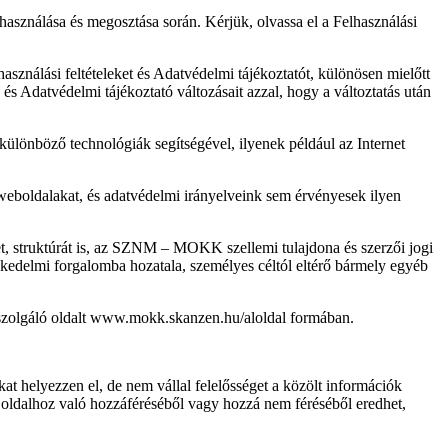
használása és megosztása során. Kérjük, olvassa el a Felhasználási
asználási feltételeket és Adatvédelmi tájékoztatót, különösen mielőtt
és Adatvédelmi tájékoztató változásait azzal, hogy a változtatás után
ülönböző technológiák segítségével, ilyenek például az Internet
eboldalakat, és adatvédelmi irányelveink sem érvényesek ilyen
et, struktúrát is, az SZNM – MOKK szellemi tulajdona és szerzői jogi
eskedelmi forgalomba hozatala, személyes céltól eltérő bármely egyéb
ul szolgáló oldalt www.mokk.skanzen.hu/aloldal formában.
 helyezzen el, de nem vállal felelősséget a közölt információk
az oldalhoz való hozzáféréséből vagy hozzá nem féréséből eredhet,