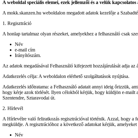
A weboldal speciális elemei, ezek jellemzői és a velük kapcsolatos
A mokk.skanzen.hu weboldalon megadott adatok kezelője a Szabadt
1. Regisztráció
A honlap tartalmaz olyan részeket, amelyekhez a felhasználó csak sze
Név
e-mail cím
Irányítószám.
Az adatok megadásával Felhasználó kifejezett hozzájárulását adja az 
Adatkezelés célja: A weboldalon elérhető szolgáltatások nyújtása.
Adatkezelés időtratama: a Felhasználó adatait annyi ideig őrizzük, amíg
hogy kérje azok törlését. Ilyen célokból kérjük, hogy küldjön e-ma
Szentendre, Sztaravodai út.
2. Hírlevél
A Hírlevélre való feliratkozás regisztrációval történik. Azzal, hogy a
megküldje. A regisztrációhoz a következő adatokat kérjük, amelyeket
Név