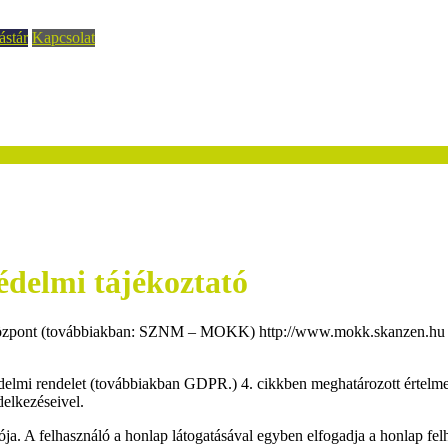
ástár
Kapcsolat
védelmi tájékoztató
pont (továbbiakban: SZNM – MOKK) http://www.mokk.skanzen.hu webold
édelmi rendelet (továbbiakban GDPR.) 4. cikkben meghatározott értelm
delkezéseivel.
. A felhasználó a honlap látogatásával egyben elfogadja a honlap felhas