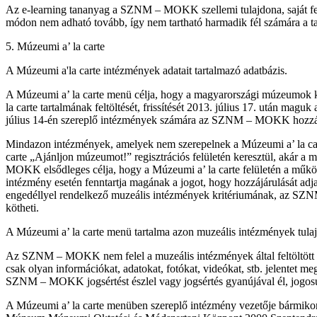
Az e-learning tananyag a SZNM – MOKK szellemi tulajdona, saját fejl
módon nem adható tovább, így nem tartható harmadik fél számára a 
5. Múzeumi a’ la carte
A Múzeumi a'la carte intézmények adatait tartalmazó adatbázis.
A Múzeumi a’ la carte menü célja, hogy a magyarországi múzeumok kiál
la carte tartalmának feltöltését, frissítését 2013. július 17. után 
július 14-én szereplő intézmények számára az SZNM – MOKK hozzáférés
Mindazon intézmények, amelyek nem szerepelnek a Múzeumi a’ la car
carte „Ajánljon múzeumot!” regisztrációs felületén keresztül, akár 
MOKK elsődleges célja, hogy a Múzeumi a’ la carte felületén a műk
intézmény esetén fenntartja magának a jogot, hogy hozzájárulását a
engedéllyel rendelkező muzeális intézmények kritériumának, az SZNM
kötheti.
A Múzeumi a’ la carte menü tartalma azon muzeális intézmények tulaj
Az SZNM – MOKK nem felel a muzeális intézmények által feltöltött in
csak olyan információkat, adatokat, fotókat, videókat, stb. jelente
SZNM – MOKK jogsértést észlel vagy jogsértés gyanújával él, jogosult
A Múzeumi a’ la carte menüben szereplő intézmény vezetője bármikor 