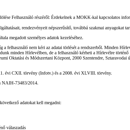
lölése Felhasználó részéről: Érdekelnek a MOKK-kal kapcsolatos inform
áltatásait, rendezvényeit népszerűsítő, továbbá szakmai anyagokat tar
általa megadott személyes adatok kezeléséhez.
g a felhasználó nem kéri az adatai törlését a rendszerből. Minden Hírlev
et adunk minden Hírlevélben, de a felhasználó kérheti a Hírlevélre törté
mi Oktatási és Módszertani Központ, 2000 Szentendre, Sztaravodai út. 
1. évi CXII. törvény (
Infotv.) és a 2008. évi XLVIII. törvény.
áma NAIH-73483/2014.
a következő adatokat kell megadni:
ténő válaszadás