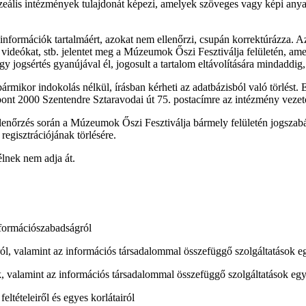
lis intézmények tulajdonát képezi, amelyek szöveges vagy képi anyagá
formációk tartalmáért, azokat nem ellenőrzi, csupán korrektúrázza. Az
at, videókat, stb. jelentet meg a Múzeumok Őszi Fesztiválja felületé
ogsértés gyanújával él, jogosult a tartalom eltávolítására mindaddig, 
rmikor indokolás nélkül, írásban kérheti az adatbázisból való törlést
 2000 Szentendre Sztaravodai út 75. postacímre az intézmény vezetője
és során a Múzeumok Őszi Fesztiválja bármely felületén jogszabályba 
 regisztrációjának törlésére.
nek nem adja át.
nformációszabadságról
ról, valamint az információs társadalommal összefüggő szolgáltatások e
, valamint az információs társadalommal összefüggő szolgáltatások egy
ltételeiről és egyes korlátairól