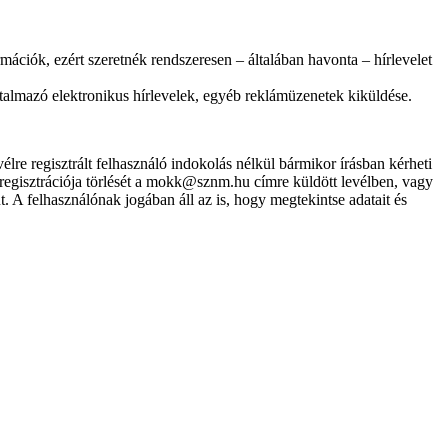
ációk, ezért szeretnék rendszeresen – általában havonta – hírlevelet
talmazó elektronikus hírlevelek, egyéb reklámüzenetek kiküldése.
élre regisztrált felhasználó indokolás nélkül bármikor írásban kérheti
nő regisztrációja törlését a mokk@sznm.hu címre küldött levélben, vagy
A felhasználónak jogában áll az is, hogy megtekintse adatait és