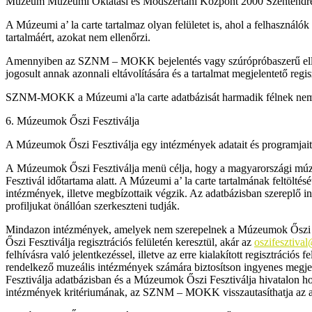
Múzeum Múzeumi Oktatási és Módszertani Központ 2000 Szentendre Szt
A Múzeumi a’ la carte tartalmaz olyan felületet is, ahol a felhaszn
tartalmáért, azokat nem ellenőrzi.
Amennyiben az SZNM – MOKK bejelentés vagy szúrópróbaszerű ellenőrzés
jogosult annak azonnali eltávolítására és a tartalmat megjelentető regis
SZNM-MOKK a Múzeumi a'la carte adatbázisát harmadik félnek nem 
6. Múzeumok Őszi Fesztiválja
A Múzeumok Őszi Fesztiválja egy intézmények adatait és programjait 
A Múzeumok Őszi Fesztiválja menü célja, hogy a magyarországi múzeum
Fesztivál időtartama alatt. A Múzeumi a’ la carte tartalmának feltö
intézmények, illetve megbízottaik végzik. Az adatbázisban szereplő
profiljukat önállóan szerkeszteni tudják.
Mindazon intézmények, amelyek nem szerepelnek a Múzeumok Őszi Fe
Őszi Fesztiválja regisztrációs felületén keresztül, akár az
oszifesztiva
felhívásra való jelentkezéssel, illetve az erre kialakított regisztrác
rendelkező muzeális intézmények számára biztosítson ingyenes megj
Fesztiválja adatbázisban és a Múzeumok Őszi Fesztiválja hivatalon 
intézmények kritériumának, az SZNM – MOKK visszautasíthatja az adat