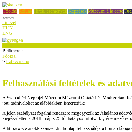
Főoldal
Rólunk
Hírek, események
Képzések
Múzeumi à la carte
Tud
hírlevél
HUN
ENG
Betűméret:
Főoldal
>
Láblécmenü
Felhasználási feltételek és adat
A Szabadtéri Néprajzi Múzeum Múzeumi Oktatási és Módszertani Köz
jogi tudnivalókat az alábbiakban ismertetjük:
A jelen szabályzat fogalmi rendszere megegyezik az Általános adatv
kiegészítetten a 2018. május 25-től hatályos Infotv. 3. § értelmező ren
A http://www.mokk.skanzen.hu honlap felhasználója a honlap látogatója