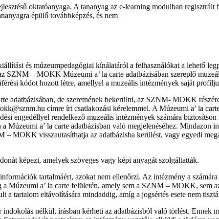
esztésű oktatóanyaga. A tananyag az e-learning modulban regisztrált 
tananyagra épülő továbbképzés, és nem
lítási és múzeumpedagógiai kínálatáról a felhasználókat a lehető legp
maguk az SZNM – MOKK Múzeumi a’ la carte adatbázisában szereplő muzeál
i kódot hozott létre, amellyel a muzeális intézmények saját profiljuk
te adatbázisában, de szeretnének bekerülni, az SZNM- MOKK részére ír
a mokk@sznm.hu címre írt csatlakozási kérelemmel. A Múzeumi a’ la ca
ödési engedéllyel rendelkező muzeális intézmények számára biztosít
dja a Múzeumi a’ la carte adatbázisban való megjelenéséhez. Mindazon
 – MOKK visszautasíthatja az adatbázisba kerülést, vagy egyedi megál
donát képezi, amelyek szöveges vagy képi anyagát szolgáltatták.
formációk tartalmáért, azokat nem ellenőrzi. Az intézmény a számára lé
t meg a Múzeumi a’ la carte felületén, amely sem a SZNM – MOKK, sem a
 a tartalom eltávolítására mindaddig, amíg a jogsértés esete nem tisztá
indokolás nélkül, írásban kérheti az adatbázisból való törlést. Enne