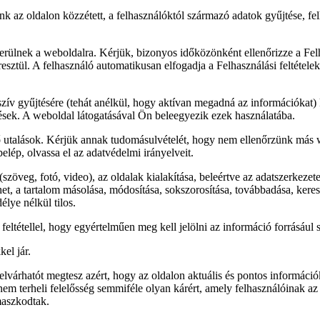
k az oldalon közzétett, a felhasználóktól származó adatok gyűjtése, fel
lkerülnek a weboldalra. Kérjük, bizonyos időközönként ellenőrizze a Felh
ztül. A felhasználó automatikusan elfogadja a Felhasználási feltételek 
v gyűjtésére (tehát anélkül, hogy aktívan megadná az információkat) k
jtések. A weboldal látogatásával Ön beleegyezik ezek használatába.
utalások. Kérjük annak tudomásulvételét, hogy nem ellenőrzünk más w
ép, olvassa el az adatvédelmi irányelveit.
zöveg, fotó, video), az oldalak kialakítása, beleértve az adatszerkezet
ehet, a tartalom másolása, módosítása, sokszorosítása, továbbadása, ker
lye nélkül tilos.
 feltétellel, hogy egyértelműen meg kell jelölni az információ forrásá
el jár.
atót megtesz azért, hogy az oldalon aktuális és pontos információkat
t nem terheli felelősség semmiféle olyan kárért, amely felhasználóinak 
maszkodtak.