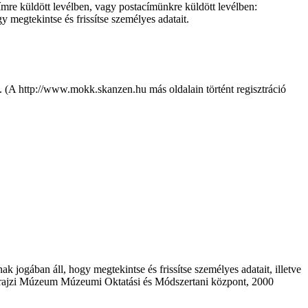
mre küldött levélben, vagy postacímünkre küldött levélben:
megtekintse és frissítse személyes adatait.
. (A http://www.mokk.skanzen.hu más oldalain történt regisztráció
ak jogában áll, hogy megtekintse és frissítse személyes adatait, illetve
Néprajzi Múzeum Múzeumi Oktatási és Módszertani központ, 2000