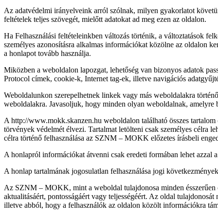
Az adatvédelmi irányelveink arról szólnak, milyen gyakorlatot követün
feltételek teljes szövegét, mielőtt adatokat ad meg ezen az oldalon.
Ha Felhasználási feltételeinkben változás történik, a változtatások fe
személyes azonosításra alkalmas információkat közölne az oldalon keres
a honlapot tovább használja.
Miközben a weboldalon lapozgat, lehetőség van bizonyos adatok passzí
Protocol címek, cookie-k, Internet tag-ek, illetve navigációs adatgyű
Weboldalunkon szerepelhetnek linkek vagy más weboldalakra történő 
weboldalakra. Javasoljuk, hogy minden olyan weboldalnak, amelyre bel
A http://www.mokk.skanzen.hu weboldalon található összes tartalom (s
törvények védelmét élvezi. Tartalmat letölteni csak személyes célra l
célra történő felhasználása az SZNM – MOKK előzetes írásbeli engedé
A honlapról információkat átvenni csak eredeti formában lehet azzal a
A honlap tartalmának jogosulatlan felhasználása jogi következményekk
Az SZNM – MOKK, mint a weboldal tulajdonosa minden ésszerűen elvárh
aktualitásáért, pontosságáért vagy teljességéért. Az oldal tulajdonosá
illetve abból, hogy a felhasználók az oldalon közölt információkra tá