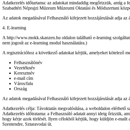
Adatkezelés időtartama: az adatokat mindaddig megőrizzük, amíg a fe
Szabadtéri Néprajzi Múzeum Múzeumi Oktatási és Módszertani központ,
Az adatok megadásával Felhasználó kifejezett hozzájárulását adja az 
4. E-learning
A http://www.mokk.skanzen.hu oldalon található e-learning szolgáltat
nem jogosít az e-learning modul használatára.)
A regisztrációhoz a következő adatokat kérjük, amelyeket kötelező m
Felhasználónév
Vezetéknév
Keresztnév
e-mail cím
Város/falu
Ország
Az adatok megadásával Felhasználó kifejezett hozzájárulását adja az 
Adatkezelés célja: Távoktatás megvalósítása, a weboldalon elérhető szo
Adatkezelés időtratama: a Felhasználó adatait annyi ideig őrizzük, amíg
hogy kérje azok törlését. Ilyen célokból kérjük, hogy küldjön e-ma
Szentendre, Sztaravodai út.