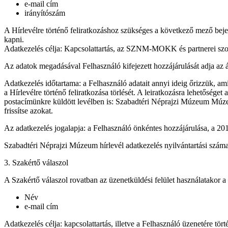
e-mail cím
irányítószám
A Hírlevélre történő feliratkozáshoz szükséges a következő mező beje
kapni.
Adatkezelés célja: Kapcsolattartás, az SZNM-MOKK és partnerei szolg
Az adatok megadásával Felhasználó kifejezett hozzájárulását adja az 
Adatkezelés időtartama: a Felhasználó adatait annyi ideig őrizzük, amí
a Hírlevélre történő feliratkozása törlését. A leiratkozásra lehetőség
postacímünkre küldött levélben is: Szabadtéri Néprajzi Múzeum Múzeu
frissítse azokat.
Az adatkezelés jogalapja: a Felhasználó önkéntes hozzájárulása, a
201
Szabadtéri Néprajzi Múzeum hírlevél adatkezelés nyilvántartási sz
3. Szakértő válaszol
A Szakértő válaszol rovatban az üzenetküldési felület használatakor 
Név
e-mail cím
Adatkezelés célja: kapcsolattartás, illetve a Felhasználó üzenetére tör