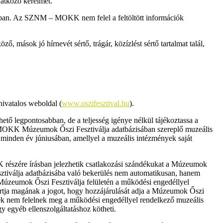
atkozó kérelmét.
latban. Az SZNM – MOKK nem felel a feltöltött információk
ások jó hírnevét sértő, trágár, közízlést sértő tartalmat talál,
hivatalos weboldal
(
www.oszifesztival.hu
).
tő legpontosabban, de a teljesség igénye nélkül tájékoztassa a
M – MOKK Múzeumok Őszi Fesztiválja adatbázisában szereplő muzeális
minden év júniusában, amellyel a muzeális intézmények saját
észére írásban jelezhetik csatlakozási szándékukat a Múzeumok
ztiválja adatbázisába való bekerülés nem automatikusan, hanem
 a Múzeumok Őszi Fesztiválja felületén a működési engedéllyel
tja magának a jogot, hogy hozzájárulását adja a Múzeumok Őszi
ek nem felelnek meg a működési engedéllyel rendelkező muzeális
 egyéb ellenszolgáltatáshoz kötheti.