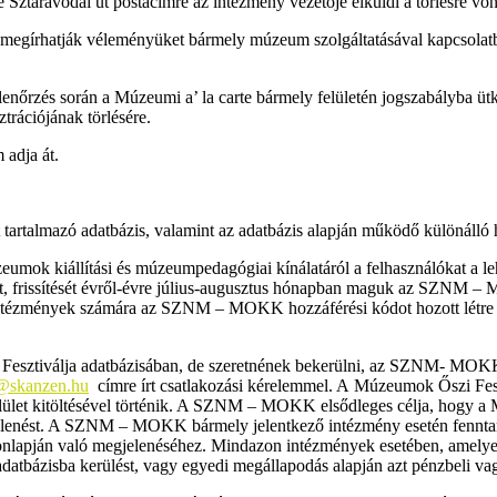
aravodai út postacímre az intézmény vezetője elküldi a törlésre von
álók megírhatják véleményüket bármely múzeum szolgáltatásával kapcso
 során a Múzeumi a’ la carte bármely felületén jogszabályba ütköző, m
ztrációjának törlésére.
adja át.
tartalmazó adatbázis, valamint az adatbázis alapján működő különálló 
ok kiállítási és múzeumpedagógiai kínálatáról a felhasználókat a lehe
ltését, frissítését évről-évre július-augusztus hónapban maguk az SZN
 intézmények számára az SZNM – MOKK hozzáférési kódot hozott létre 
sztiválja adatbázisában, de szeretnének bekerülni, az SZNM- MOKK r
l@skanzen.hu
címre írt csatlakozási kérelemmel. A Múzeumok Őszi Fes
iós felület kitöltésével történik. A SZNM – MOKK elsődleges célja, hogy
elenést. A SZNM – MOKK bármely jelentkező intézmény esetén fenntar
honlapján való megjelenéséhez. Mindazon intézmények esetében, amely
bázisba kerülést, vagy egyedi megállapodás alapján azt pénzbeli vagy