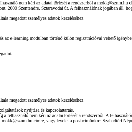
lhasználó nem kéri az adatai törlését a rendszerből a mokk@sznm.hu cí
 2000 Szentendre, Sztaravodai út. A felhasználónak jogában áll, hogy 
általa megadott személyes adatok kezeléséhez.
ás az e-learning modulban történő külön regisztrációval vehető igénybe
egadni:
általa megadott személyes adatok kezeléséhez.
lgáltatások nyújtása és kapcsolattartás.
 a felhasználó nem kéri az adatai törlését a rendszerből. A felhasználón
ilt a mokk@sznm.hu címre, vagy levelet a postacímünkre: Szabadtéri 