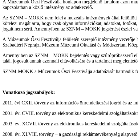
A Múzeumok Őszi Fesztiválja honlapon megjelenő tartalom azon muzeá
kapcsolatban a közlő intézmény az adatkezelő.
Az SZNM – MOKK nem felel a muzeális intézmények által feltöltött in
kötelezi magát arra, hogy csak olyan információkat, adatokat, fotók
jogait nem sérti. Amennyiben az SZNM – MOKK jogsértést észlel vagy j
A Múzeumok Őszi Fesztiválja felületén szereplő intézmény vezetője bá
Szabadtéri Néprajzi Múzeum Múzeumi Oktatási és Módszertani Központ
Amennyiben az SZNM – MOKK bejelentés vagy szúrópróbaszerű ellenőrz
talál, jogosult annak azonnali eltávolítására és a tartalmat megjelentető
SZNM-MOKK a Múzeumok Őszi Fesztiválja adatbázisát harmadik fél
Vonatkozó jogszabályok:
2011. évi CXII. törvény az
információs önrendelkezési jogról és az i
2001. évi CVIII. törvény
az elektronikus kereskedelmi szolgáltatások
2003. évi XCVII. törvény az elektronikus kereskedelmi szolgáltatások
2008. évi XLVIII. törvény – a gazdasági reklámtevékenység alapvető fe