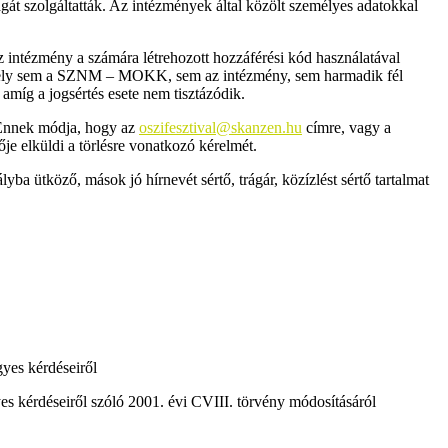
t szolgáltatták. Az intézmények által közölt személyes adatokkal
 intézmény a számára létrehozott hozzáférési kód használatával
n, amely sem a SZNM – MOKK, sem az intézmény, sem harmadik fél
amíg a jogsértés esete nem tisztázódik.
. Ennek módja, hogy az
oszifesztival@skanzen.hu
címre, vagy a
 elküldi a törlésre vonatkozó kérelmét.
ütköző, mások jó hírnevét sértő, trágár, közízlést sértő tartalmat
gyes kérdéseiről
es kérdéseiről szóló 2001. évi CVIII. törvény módosításáról