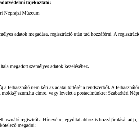
 adatvédelmi tájékoztató:
éri Néprajzi Múzeum.
mélyes adatok megadása, regisztráció után tud hozzáférni. A regisztrá
általa megadott személyes adatok kezeléséhez.
 a felhasználó nem kéri az adatai törlését a rendszerből. A felhasználón
ilt a mokk@sznm.hu címre, vagy levelet a postacímünkre: Szabadtéri 
 felhasználó regisztrál a Hírlevélre, egyúttal ahhoz is hozzájárulását 
 kötelező megadni: