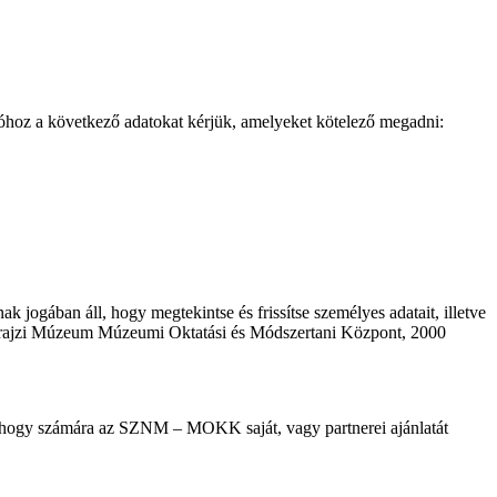
cióhoz a következő adatokat kérjük, amelyeket kötelező megadni:
ak jogában áll, hogy megtekintse és frissítse személyes adatait, illetve
Néprajzi Múzeum Múzeumi Oktatási és Módszertani Központ, 2000
adja, hogy számára az SZNM – MOKK saját, vagy partnerei ajánlatát