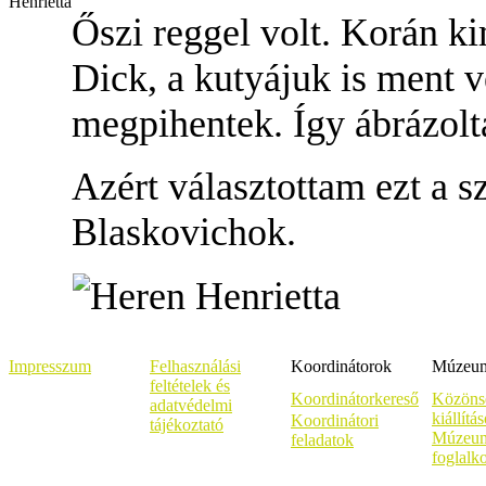
Őszi reggel volt. Korán k
Dick, a kutyájuk is ment v
megpihentek. Így ábrázolt
Azért választottam ezt a s
Blaskovichok.
Impresszum
Felhasználási
Koordinátorok
Múzeumi
feltételek és
Koordinátorkereső
Közöns
adatvédelmi
kiállítá
Koordinátori
tájékoztató
Múzeum
feladatok
foglalk