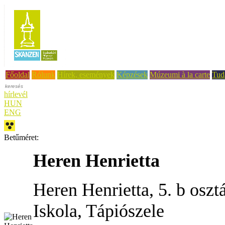
Főoldal
Rólunk
Hírek, események
Képzések
Múzeumi à la carte
Tud
hírlevél
HUN
ENG
Betűméret:
Heren Henrietta
Heren Henrietta, 5. b oszt
Iskola, Tápiószele