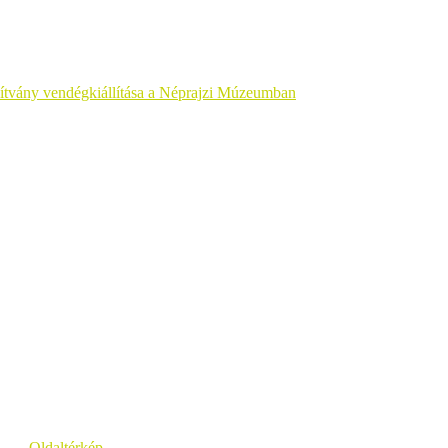
ítvány vendégkiállítása a Néprajzi Múzeumban
Oldaltérkép