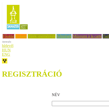
Főoldal
Rólunk
Hírek, események
Képzések
Múzeumi à la carte
Tud
hírlevél
HUN
ENG
REGISZTRÁCIÓ
NÉV