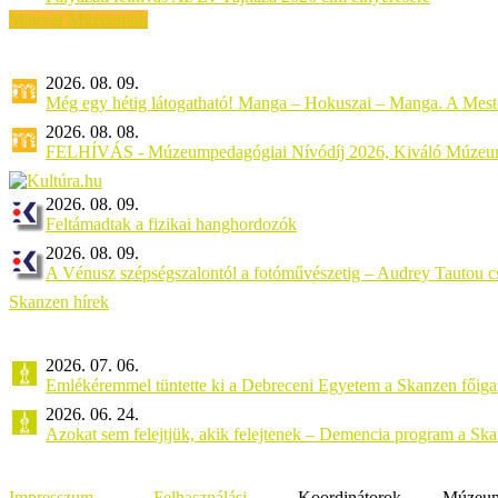
Magyar Múzeumok
2026. 08. 09.
Még egy hétig látogatható! Manga – Hokuszai – Manga. A Meste
2026. 08. 08.
FELHÍVÁS - Múzeumpedagógiai Nívódíj 2026, Kiváló Múzeu
2026. 08. 09.
Feltámadtak a fizikai hanghordozók
2026. 08. 09.
A Vénusz szépségszalontól a fotóművészetig – Audrey Tautou cs
Skanzen hírek
2026. 07. 06.
Emlékéremmel tüntette ki a Debreceni Egyetem a Skanzen főiga
2026. 06. 24.
Azokat sem felejtjük, akik felejtenek – Demencia program a Sk
Impresszum
Felhasználási
Koordinátorok
Múzeumi