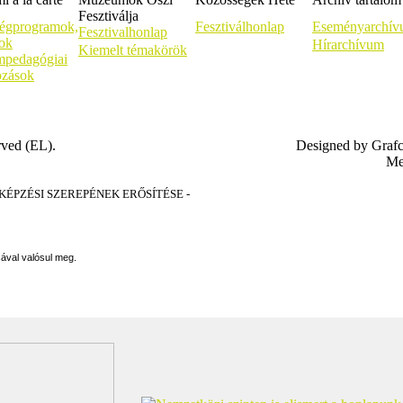
Fesztiválja
égprogramok,
Fesztiválhonlap
Eseményarchí
Fesztivalhonlap
sok
Hírarchívum
Kiemelt témakörök
pedagógiai
ozások
rved (EL).
Designed by Graf
Me
PZÉSI SZEREPÉNEK ERŐSÍTÉSE -
sával valósul meg.