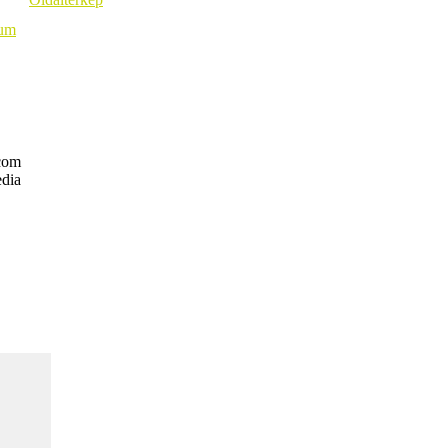
vum
com
dia