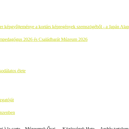
r képgyűjteménye a kortárs képregények szemszögéből - a Japán Alap
mpedagógus 2026 és Családbarát Múzeum 2026
odálatos élete
zgatóját
anzenben
 à la carte
Múzeumok Őszi
Közösségek Hete
Archív tartalom