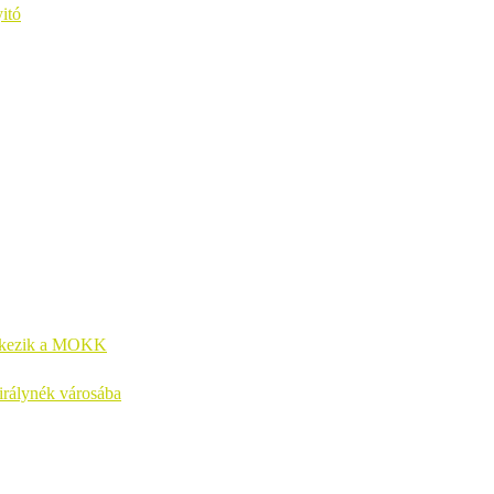
itó
entkezik a MOKK
királynék városába