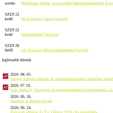
szerda
Pedagógus piknik - Kecskeméti Múzeumpedagógiai Évny
SZEP 22
kedd
Pécsi Tanuló Város Fesztivál
SZEP 22
kedd
MuseumDigit NextGen
SZEP 28
hétfő
24. Országos Múzeumpedagógiai Évnyitó
legfrissebb híreink
2026. 08. 05.
Igényre szabott változás- és válságmenedzsment képzéssel jel
2026. 07. 01.
Ízek, inklúzió, Veszprém: Koordinátorainkkal belekóstoltunk a 
2026. 06. 26.
Heritage in Motion Award
2026. 06. 24.
Pályázati felhívás Az Év Tájháza 2026 cím elnyerésére