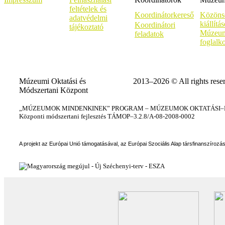
feltételek és
Koordinátorkereső
Közöns
adatvédelmi
kiállítá
Koordinátori
tájékoztató
Múzeum
feladatok
foglalk
Múzeumi Oktatási és
2013–2026 © All rights rese
Módszertani Központ
„MÚZEUMOK MINDENKINEK” PROGRAM – MÚZEUMOK OKTATÁSI–KÉ
Központi módszertani fejlesztés TÁMOP–3.2.8/A-08-2008-0002
A projekt az Európai Unió támogatásával, az Európai Szociális Alap társfinanszírozá