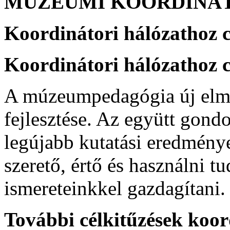
MÚZEUMI KOORDINÁT
Koordinátori hálózathoz c
Koordinátori hálózathoz c
A múzeumpedagógia új elmé
fejlesztése. Az együtt gon
legújabb kutatási eredmény
szerető, értő és használni t
ismereteinkkel gazdagítani.
További célkitűzések koor