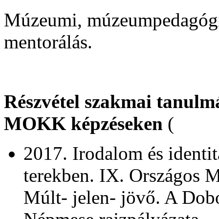
Múzeumi, múzeumpedagógiai
mentorálás.
Részvétel szakmai tanulm
MOKK képzéseken
(
2017. Irodalom és identi
terekben. IX. Országos 
Múlt- jelen- jövő. A Do