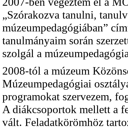
2007-ben végeztem el a MO
„Szórakozva tanulni, tanul
múzeumpedagógiában” című
tanulmányaim során szerzet
szolgál a múzeumpedagógia,
2008-tól a múzeum Közönsé
Múzeumpedagógiai osztály
programokat szervezem, fogl
A diákcsoportok mellett a f
vált. Feladatkörömhöz tart