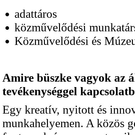
adattáros
közművelődési munkatá
Közművelődési és Múzeu
Amire büszke vagyok az á
tevékenységgel kapcsolat
Egy kreatív, nyitott és inno
munkahelyemen. A közös g