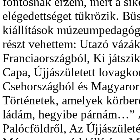
fontosnak érzem, mert a sik
elégedettséget tükrözik. Bü
kiállítások múzeumpedagóg
részt vehettem: Utazó vázák
Franciaországból, Ki játszik
Capa, Újjászületett lovagko
Csehországból és Magyarors
Történetek, amelyek körbere
ládám, hegyibe párnám…” Ác
Palócföldről, Az Újjászüle