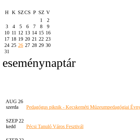
H
K
SZ
CS
P
SZ
V
1
2
3
4
5
6
7
8
9
10
11
12
13
14
15
16
17
18
19
20
21
22
23
24
25
26
27
28
29
30
31
eseménynaptár
AUG 26
szerda
Pedagógus piknik - Kecskeméti Múzeumpedagógiai Évny
SZEP 22
kedd
Pécsi Tanuló Város Fesztivál