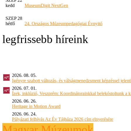
SZEP 22
kedd
MuseumDigit NextGen
SZEP 28
hétfő
24. Országos Múzeumpedagógiai Évnyitó
legfrissebb híreink
2026. 08. 05.
Igényre szabott változás- és válságmenedzsment képzéssel jel
2026. 07. 01.
Ízek, inklúzió, Veszprém: Koordinátorainkkal belekóstoltunk a 
2026. 06. 26.
Heritage in Motion Award
2026. 06. 24.
Pályázati felhívás Az Év Tájháza 2026 cím elnyerésére
Magyar Múzeumok