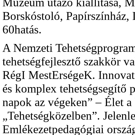
Múzeum utazó kiállítása, M
Borskóstoló, Papírszínház,
60hatás.
A Nemzeti Tehetségprogram 
tehetségfejlesztő szakkör 
RégI MestErségeK. Innovatív
és komplex tehetségsegítő 
napok az végeken” – Élet a
„Tehetségközelben”. Jelenl
Emlékezetpedagógiai orszá