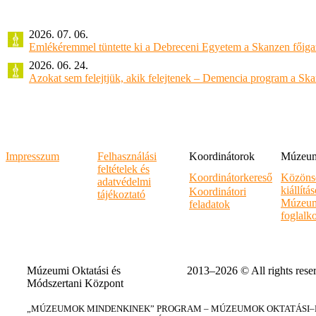
2026. 07. 06.
Emlékéremmel tüntette ki a Debreceni Egyetem a Skanzen főiga
2026. 06. 24.
Azokat sem felejtjük, akik felejtenek – Demencia program a Sk
Impresszum
Felhasználási
Koordinátorok
Múzeumi
feltételek és
Koordinátorkereső
Közöns
adatvédelmi
kiállítá
Koordinátori
tájékoztató
Múzeum
feladatok
foglalk
Múzeumi Oktatási és
2013–2026 © All rights rese
Módszertani Központ
„MÚZEUMOK MINDENKINEK” PROGRAM – MÚZEUMOK OKTATÁSI–KÉ