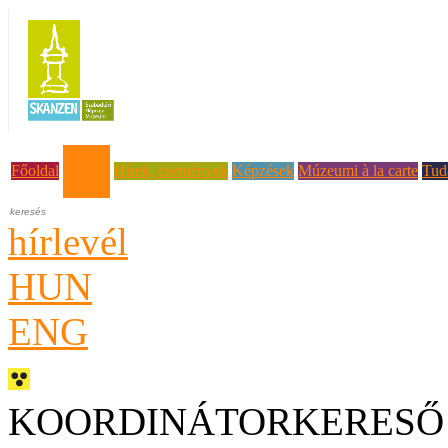
Rólunk
Főoldal
Hírek, események
Képzések
Múzeumi à la carte
Tud
hírlevél
HUN
ENG
KOORDINÁTORKERESŐ