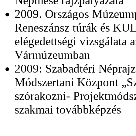
Népmese rajzpályázata
2009. Országos Múzeump
Reneszánsz túrák és KU
elégedettségi vizsgálata 
Vármúzeumban
2009: Szabadtéri Népraj
Módszertani Központ „Sz
szórakozni- Projektmód
szakmai továbbképzés