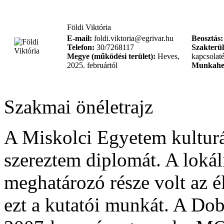
Földi Viktória
E-mail:
foldi.viktoria@egrivar.hu
Beosztás:
Telefon:
30/7268117
Szakterül
Megye (működési terület):
Heves,
kapcsolaté
2025. februártól
Munkahe
Szakmai önéletrajz
A Miskolci Egyetem kulturá
szereztem diplomát. A lokál
meghatározó része volt az é
ezt a kutatói munkát. A Do