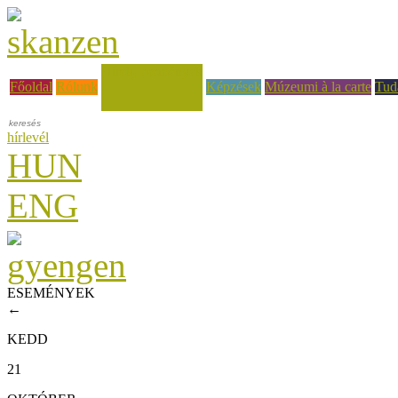
Hírek, események
Főoldal
Rólunk
Képzések
Múzeumi à la carte
Tud
hírlevél
HUN
ENG
ESEMÉNYEK
←
KEDD
21