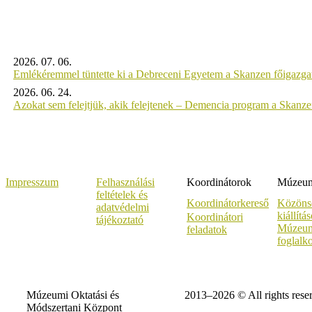
2026. 07. 06.
Emlékéremmel tüntette ki a Debreceni Egyetem a Skanzen főigazgat
2026. 06. 24.
Azokat sem felejtjük, akik felejtenek – Demencia program a Skanz
Impresszum
Felhasználási
Koordinátorok
Múzeumi
feltételek és
Koordinátorkereső
Közöns
adatvédelmi
kiállítá
Koordinátori
tájékoztató
Múzeum
feladatok
foglalk
Múzeumi Oktatási és
2013–2026 © All rights rese
Módszertani Központ