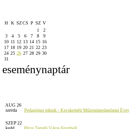
H
K
SZ
CS
P
SZ
V
1
2
3
4
5
6
7
8
9
10
11
12
13
14
15
16
17
18
19
20
21
22
23
24
25
26
27
28
29
30
31
eseménynaptár
AUG 26
szerda
Pedagógus piknik - Kecskeméti Múzeumpedagógiai Évny
SZEP 22
kedd
Pécsi Tanuló Város Fesztivál