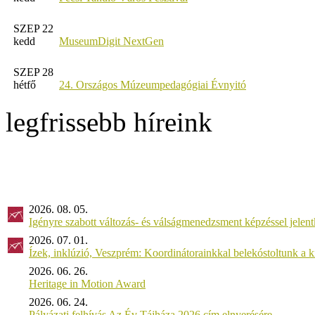
SZEP 22
kedd
MuseumDigit NextGen
SZEP 28
hétfő
24. Országos Múzeumpedagógiai Évnyitó
legfrissebb híreink
2026. 08. 05.
Igényre szabott változás- és válságmenedzsment képzéssel jel
2026. 07. 01.
Ízek, inklúzió, Veszprém: Koordinátorainkkal belekóstoltunk a 
2026. 06. 26.
Heritage in Motion Award
2026. 06. 24.
Pályázati felhívás Az Év Tájháza 2026 cím elnyerésére