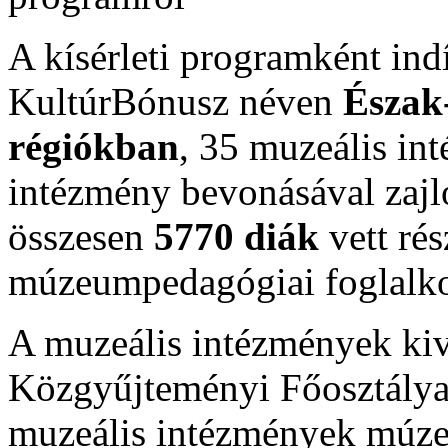
A kísérleti programként ind
KultúrBónusz néven
Észak
régiókban
, 35 muzeális in
intézmény bevonásával zajlo
összesen
5770 diák
vett rés
múzeumpedagógiai foglalk
A muzeális intézmények ki
Közgyűjteményi Főosztálya is
muzeális intézmények múz