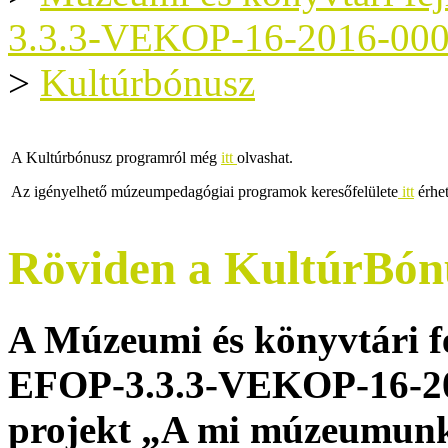
3.3.3-VEKOP-16-2016-00
>
Kultúrbónusz
A Kultúrbónusz programról még
itt
olvashat.
Az igényelhető múzeumpedagógiai programok keresőfelülete
itt
érhet
Röviden a KultúrBónu
A Múzeumi és könyvtári f
EFOP-3.3.3-VEKOP-16-20
projekt „A mi múzeumun