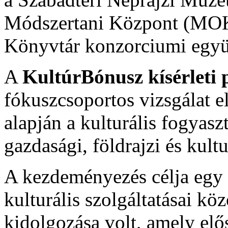
Módszertani Központ (MOK
Könyvtár konzorciumi egy
A
KultúrBónusz kísérleti
fókuszcsoportos vizsgálat 
alapján a kulturális fogyasz
gazdasági, földrajzi és kult
A kezdeményezés célja egy 
kulturális szolgáltatásai kö
kidolgozása volt, amely elő