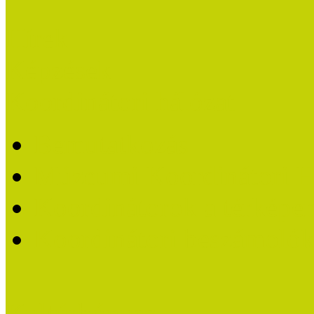
Hírek
Képzések
Koordinátori hálózat
Bemutatkozás
Múzeumi Koordinátori H
Koordinátorok a térképe
Koordinátori beszámoló
Kultúrbónusz