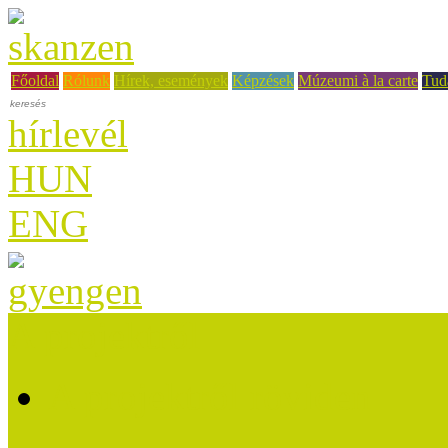
Főoldal
Rólunk
Hírek, események
Képzések
Múzeumi à la carte
Tud
hírlevél
HUN
ENG
A projektről
A projektről röviden