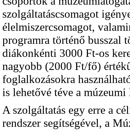
csoportok a múzeumlátoga
szolgáltatáscsomagot igénye
élelmiszercsomagot, valami
programra történő busszal tö
diákonkénti 3000 Ft-os kere
nagyobb (2000 Ft/fő) érté
foglalkozásokra használhat
is lehetővé téve a múzeumi l
A szolgáltatás egy erre a cél
rendszer segítségével, a Múz