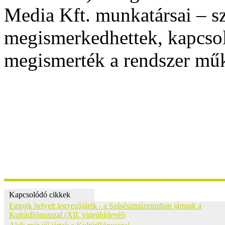
Media Kft. munkatársai – s
megismerkedhettek, kapcsola
megismerték a rendszer műkö
Kapcsolódó cikkek
Emojik helyett legyezőjáték - a Színészmúzeumban jártunk a
KultúrBónusszal (XII. videóhírlevél)