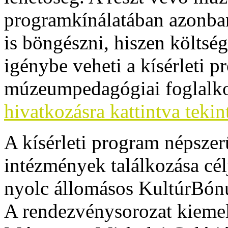
programkínálatában azonb
is böngészni, hiszen költség
igénybe veheti a kísérleti 
múzeumpedagógiai foglalk
hivatkozásra kattintva teki
A kísérleti program népszerű
intézmények találkozása c
nyolc állomásos KultúrBónu
A rendezvénysorozat kiemel