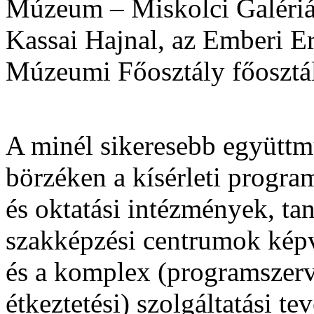
Múzeum – Miskolci Galériába
Kassai Hajnal, az Emberi E
Múzeumi Főosztály főosztál
A minél sikeresebb együttm
börzéken a kísérleti progra
és oktatási intézmények, ta
szakképzési centrumok kép
és a komplex (programszerve
étkeztetési) szolgáltatás