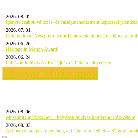
2026. 08. 05.
Igényre szabott változás- és válságmenedzsment képzéssel jelent
2026. 07. 01.
Ízek, inklúzió, Veszprém: Koordinátorainkkal belekóstoltunk a kirá
2026. 06. 26.
Heritage in Motion Award
2026. 06. 24.
Pályázati felhívás Az Év Tájháza 2026 cím elnyerésére
Magyar Múzeumok
2026. 08. 06.
MuseumDigit NextGen – Pályázati felhívás konferenciarészvételre
2026. 08. 03.
Aki nem látta, most megteheti, aki látta, újra átélheti – Megnyílt a virt