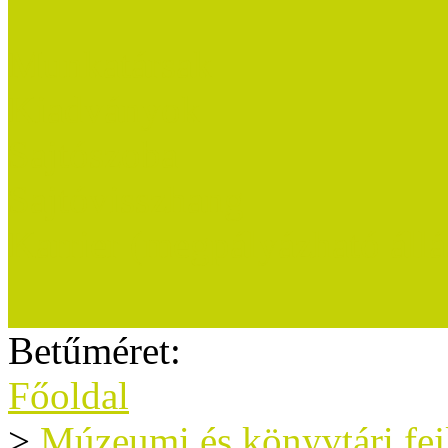
Munkatársak
Kiadványok
Sajtószoba
Sajtóvisszhang
Karrier (megpályázható áll
Betűméret:
Főoldal
>
Múzeumi és könyvtári fe