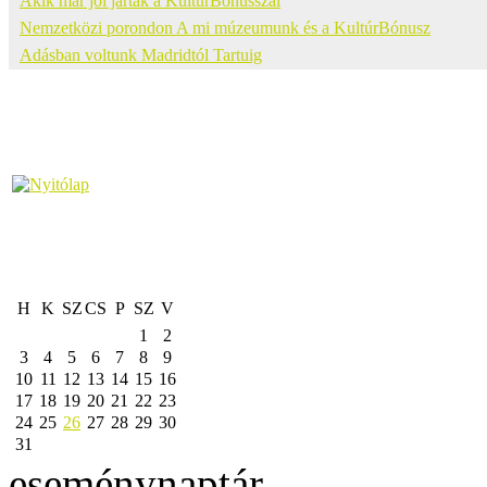
Akik már jól jártak a KultúrBónusszal
Nemzetközi porondon A mi múzeumunk és a KultúrBónusz
Adásban voltunk Madridtól Tartuig
H
K
SZ
CS
P
SZ
V
1
2
3
4
5
6
7
8
9
10
11
12
13
14
15
16
17
18
19
20
21
22
23
24
25
26
27
28
29
30
31
eseménynaptár