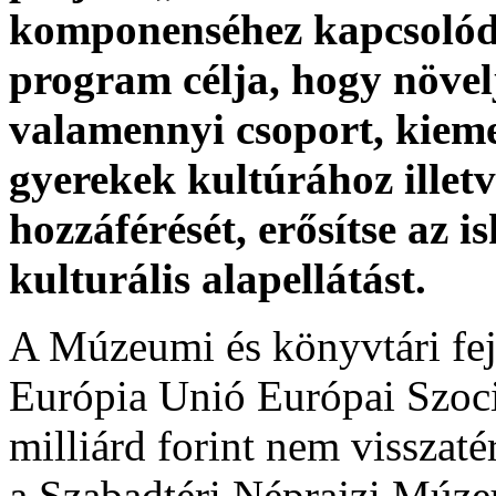
komponenséhez kapcsolódó
program célja, hogy növel
valamennyi csoport, kieme
gyerekek kultúrához illet
hozzáférését, erősítse az i
kulturális alapellátást.
A Múzeumi és könyvtári fej
Európia Unió Európai Szoci
milliárd forint nem visszat
a Szabadtéri Néprajzi Múz