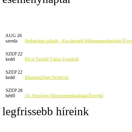
AUG 26
szerda
Pedagógus piknik - Kecskeméti Múzeumpedagógiai Évny
SZEP 22
kedd
Pécsi Tanuló Város Fesztivál
SZEP 22
kedd
MuseumDigit NextGen
SZEP 28
hétfő
24. Országos Múzeumpedagógiai Évnyitó
legfrissebb híreink