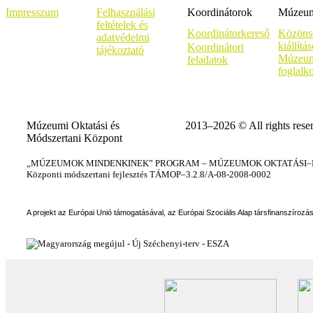
Impresszum
Felhasználási
Koordinátorok
Múzeumi
feltételek és
Koordinátorkereső
Közöns
adatvédelmi
kiállítá
Koordinátori
tájékoztató
Múzeum
feladatok
foglalk
Múzeumi Oktatási és
2013–2026 © All rights rese
Módszertani Központ
„MÚZEUMOK MINDENKINEK” PROGRAM – MÚZEUMOK OKTATÁSI–KÉ
Központi módszertani fejlesztés TÁMOP–3.2.8/A-08-2008-0002
A projekt az Európai Unió támogatásával, az Európai Szociális Alap társfinanszírozá