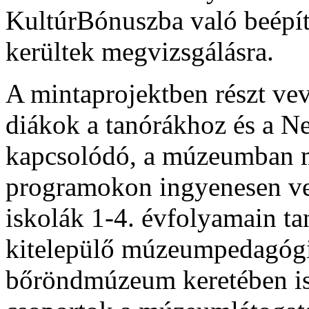
KultúrBónuszba való beépí
kerültek megvizsgálásra.
A mintaprojektben részt vev
diákok a tanórákhoz és a N
kapcsolódó, a múzeumban 
programokon ingyenesen veh
iskolák 1-4. évfolyamain t
kitelepülő múzeumpedagógi
bőröndmúzeum keretében is