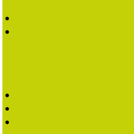
Röviden a KultúrBónusz k
A részt vevő múzeumok 
Kutatás-módszertan
Mintaprojektek
Mintaprojektek bemutatá
Mintaprojektekről írták,
Mintaprojektekkel kapcs