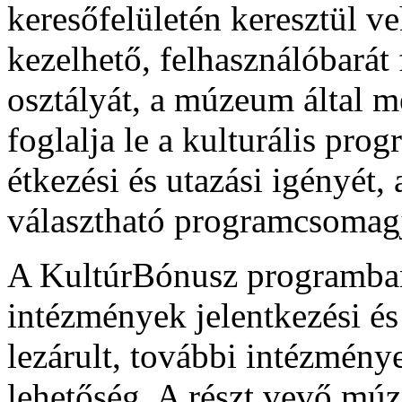
keresőfelületén keresztül v
kezelhető, felhasználóbarát 
osztályát, a múzeum által me
foglalja le a kulturális pro
étkezési és utazási igényét,
választható programcsomagj
A KultúrBónusz programban 
intézmények jelentkezési és
lezárult, további intézménye
lehetőség. A részt vevő m