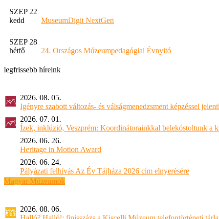
SZEP 22
kedd
MuseumDigit NextGen
SZEP 28
hétfő
24. Országos Múzeumpedagógiai Évnyitó
legfrissebb híreink
2026. 08. 05.
Igényre szabott változás- és válságmenedzsment képzéssel jel
2026. 07. 01.
Ízek, inklúzió, Veszprém: Koordinátorainkkal belekóstoltunk a 
2026. 06. 26.
Heritage in Motion Award
2026. 06. 24.
Pályázati felhívás Az Év Tájháza 2026 cím elnyerésére
Magyar Múzeumok
2026. 08. 06.
Halló? Halló!: finisszázs a Kiscelli Múzeum telefontörténeti tárl