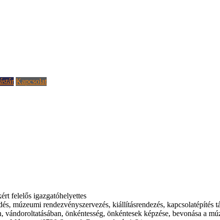
ástár
Kapcsolat
kért felelős igazgatóhelyettes
s, múzeumi rendezvényszervezés, kiállításrendezés, kapcsolatépítés t
ben, vándoroltatásában, önkéntesség, önkéntesek képzése, bevonása a 