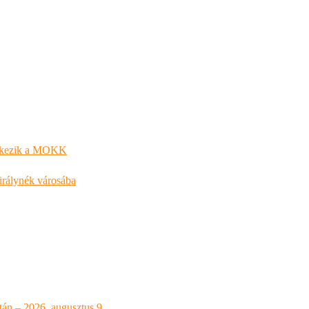
entkezik a MOKK
királynék városába
atán – 2026. augusztus 9.