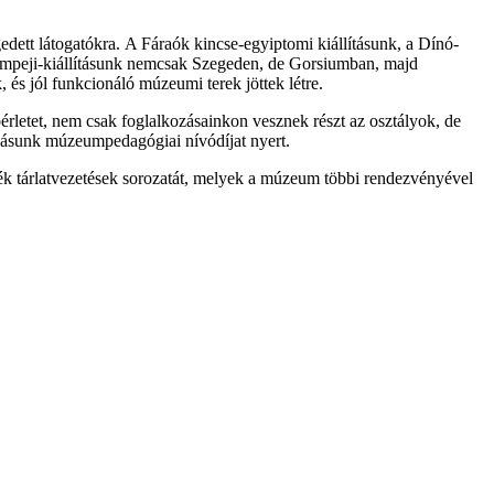
edett látogatókra. A Fáraók kincse-egyiptomi kiállításunk, a Dínó-
 Pompeji-kiállításunk nemcsak Szegeden, de Gorsiumban, majd
és jól funkcionáló múzeumi terek jöttek létre.
rletet, nem csak foglalkozásainkon vesznek részt az osztályok, de
ozásunk múzeumpedagógiai nívódíjat nyert.
ék tárlatvezetések sorozatát, melyek a múzeum többi rendezvényével