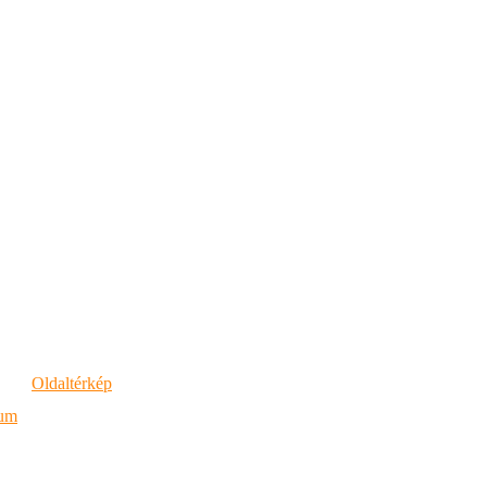
Oldaltérkép
vum