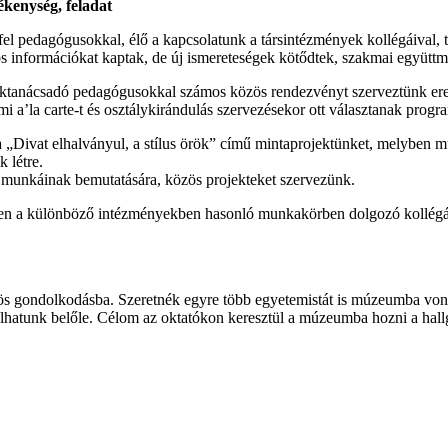
ékenység, feladat
 fel pedagógusokkal, élő a kapcsolatunk a társintézmények kollégáival
 információkat kaptak, de új ismereteségek kötődtek, szakmai együtt
szaktanácsadó pedagógusokkal számos közös rendezvényt szerveztünk e
 a’la carte-t és osztálykirándulás szervezésekor ott választanak progr
ivat elhalványul, a stílus örök” című mintaprojektünket, melyben műv
 létre.
 munkáinak bemutatására, közös projekteket szervezünk.
ben a különböző intézményekben hasonló munkakörben dolgozó kollégák
ös gondolkodásba. Szeretnék egyre több egyetemistát is múzeumba vonz
álhatunk belőle. Célom az oktatókon keresztül a múzeumba hozni a hallg