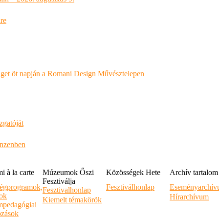
re
Sziget öt napján a Romani Design Művésztelepen
zgatóját
anzenben
 à la carte
Múzeumok Őszi
Közösségek Hete
Archív tartalom
Fesztiválja
égprogramok,
Fesztiválhonlap
Eseményarchí
Fesztivalhonlap
sok
Hírarchívum
Kiemelt témakörök
pedagógiai
ozások