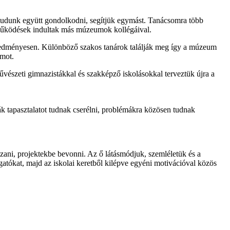
, tudunk együtt gondolkodni, segítjük egymást. Tanácsomra több
működések indultak más múzeumok kollégáival.
redményesen. Különböző szakos tanárok találják meg így a múzeum
amot.
észeti gimnazistákkal és szakképző iskolásokkal terveztük újra a
 tapasztalatot tudnak cserélni, problémákra közösen tudnak
ani, projektekbe bevonni. Az ő látásmódjuk, szemléletük és a
atókat, majd az iskolai keretből kilépve egyéni motivációval közös