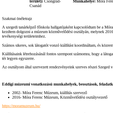
terület):
Csongrád-
Munkahelye:
Móra Fere
Csanád
Szakmai önéletrajz
A szegedi tanárképző főiskola hallgatójaként kapcsolódtam be a Mó
kezdtem dolgozni a múzeum közművelődési osztályán, melynek 2016-ba
tevékenységi területeimhez.
Számos sikeres, sok látogatót vonzó kiállítást koordináltam, és közr
Kiállításaink létrehozásánál fontos szempont számomra, hogy a látogat
tér legyen egyszerre.
Az osztályom által szervezett rendezvényeink szerves részei Szeged v
Eddigi múzeumi vonatkozású munkahelyek, beosztások, feladat
2002- Móra Ferenc Múzeum, kiállítás szervező
2016- Móra Ferenc Múzeum, Közművelődési osztályvezető
https://moramuzeum.hu/