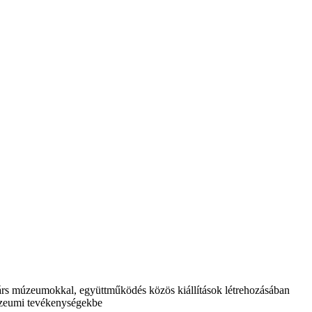
árs múzeumokkal, együttműködés közös kiállítások létrehozásában
múzeumi tevékenységekbe