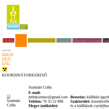
Rólunk
Főoldal
Hírek, események
Képzések
Múzeumi à la carte
Tud
hírlevél
HUN
ENG
KOORDINÁTORKERESŐ
Szatmári Csilla
E-mail:
mfmkozmuv@gmail.com
Beosztás:
kiállítási ügye
Telefon:
70 33 22 898
Szakterület:
közművelődé
Megye (működési
és a kiállítások cseréjé