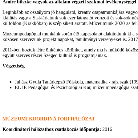
Amire büszke vagyok az általam végzett szakmai tevékenységgel
Leginkább az osztályom jó hangulatú, kreatív csapatmunkájára vagyok 
kiállítás vagy a Sisi-tárlatunk sok ezer látogatót vonzott és sok-so
külföldön (Krakkóban) is szép sikert aratott. Múzeumunk 2020-as felú
Múzeumpedagógiai munkánk során élő kapcsolatot alakítottunk ki a sz
közösen szervezünk projekt napokat, tanulmányi versenyeket is. 2017
2011-ben hoztuk létre önkéntes körünket, amely ma is működő közössé
együtt szerves részei Szeged kulturális programjainak.
Végzettség
Juhász Gyula Tanárképző Főiskola, matematika - rajz szak (19
ELTE Pedagógiai és Pszichológiai Kar, múzeumpedagógia sza
MÚZEUMI KOORDINÁTORI HÁLÓZAT
Koordinátori hálózathoz csatlakozás időpontja:
2016