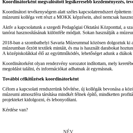
Koordinátorként megvalósított legsikeresebb kezdeményezés, tev
Koordinátori tevékenységem alatt széles kapcsolatrendszert építettem
múzeumi kolléga vett részt a MOKK képzésein, ahol nemcsak hasznos
Aktív a kapcsolatunk a szegedi Pedagógiai Oktatási Központtal, a 
tanórai hasznosításának különféle módjait. Sokan használják a múzeumi
2018-ban a szombathelyi Savaria Múzeummal közösen dolgoztuk ki a „D
múzeumban őrzött textilek mintáit, és ma is használt darabokat hoztunk
A középiskolákkal élő az együttműködés, lehetőséget adunk a diákok
Koordinátorként olyan rendezvény sorozatot indítottam, mely kereté
megoldást találni, és információkat adhatnak át egymásnak.
További célkitűzések koordinátorként
Célom a kapcsolati rendszerünk bővítése, új kollégák bevonása a köz
múzeumi atmoszféra társítása mindkét félnek építő, mindketten profit
projekteket kidolgozni, és lebonyolítani.
Kérdése van?
NÉV