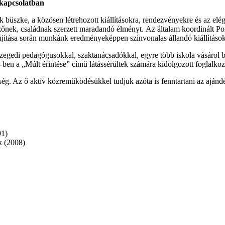
 kapcsolatban
büszke, a közösen létrehozott kiállításokra, rendezvényekre és az elég
k nézőnek, családnak szerzett maradandó élményt. Az általam koordinált
jítása során munkánk eredményeképpen színvonalas állandó kiállítások, 
egedi pedagógusokkal, szaktanácsadókkal, egyre több iskola vásárol bé
-ben a „Múlt érintése” című látássérültek számára kidolgozott foglalk
g. Az ő aktív közreműködésükkel tudjuk azóta is fenntartani az ajánd
91)
k (2008)