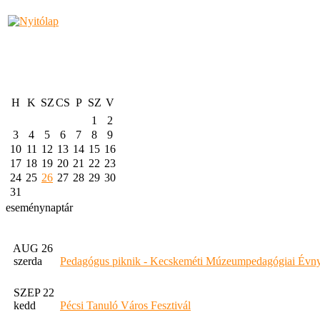
H
K
SZ
CS
P
SZ
V
1
2
3
4
5
6
7
8
9
10
11
12
13
14
15
16
17
18
19
20
21
22
23
24
25
26
27
28
29
30
31
eseménynaptár
AUG 26
szerda
Pedagógus piknik - Kecskeméti Múzeumpedagógiai Évny
SZEP 22
kedd
Pécsi Tanuló Város Fesztivál