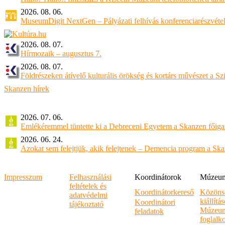
2026. 08. 06.
MuseumDigit NextGen – Pályázati felhívás konferenciarészvétel
2026. 08. 07.
Hírmozaik – augusztus 7.
2026. 08. 07.
Földrészeken átívelő kulturális örökség és kortárs művészet a 
Skanzen hírek
2026. 07. 06.
Emlékéremmel tüntette ki a Debreceni Egyetem a Skanzen főiga
2026. 06. 24.
Azokat sem felejtjük, akik felejtenek – Demencia program a Sk
Impresszum
Felhasználási
Koordinátorok
Múzeumi
feltételek és
Koordinátorkereső
Közöns
adatvédelmi
kiállítá
Koordinátori
tájékoztató
Múzeum
feladatok
foglalk