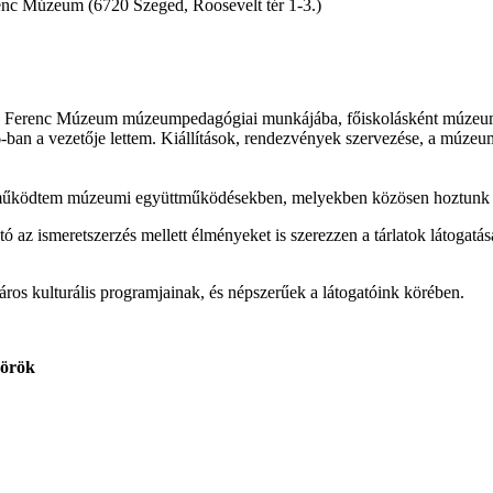
nc Múzeum (6720 Szeged, Roosevelt tér 1-3.)
ra Ferenc Múzeum múzeumpedagógiai munkájába, főiskolásként múzeumi
n a vezetője lettem. Kiállítások, rendezvények szervezése, a múzeum
eműködtem múzeumi együttműködésekben, melyekben közösen hoztunk létre 
ó az ismeretszerzés mellett élményeket is szerezzen a tárlatok látogatás
áros kulturális programjainak, és népszerűek a látogatóink körében.
körök