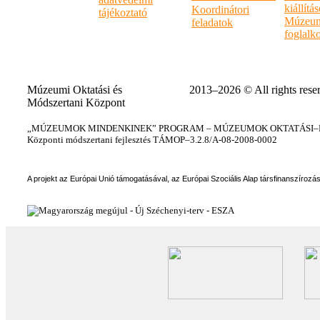
kiállítá
Koordinátori
tájékoztató
Múzeum
feladatok
foglalk
Múzeumi Oktatási és
2013–2026 © All rights rese
Módszertani Központ
„MÚZEUMOK MINDENKINEK” PROGRAM – MÚZEUMOK OKTATÁSI–KÉ
Központi módszertani fejlesztés TÁMOP–3.2.8/A-08-2008-0002
A projekt az Európai Unió támogatásával, az Európai Szociális Alap társfinanszírozá