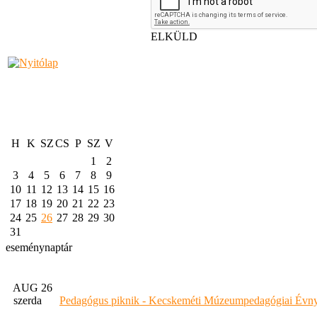
ELKÜLD
H
K
SZ
CS
P
SZ
V
1
2
3
4
5
6
7
8
9
10
11
12
13
14
15
16
17
18
19
20
21
22
23
24
25
26
27
28
29
30
31
eseménynaptár
AUG 26
szerda
Pedagógus piknik - Kecskeméti Múzeumpedagógiai Évny