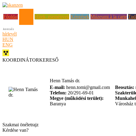
Rólunk
Főoldal
Hírek, események
Képzések
Múzeumi à la carte
Tud
hírlevél
HUN
ENG
KOORDINÁTORKERESŐ
Henn Tamás dr.
E-mail:
henn.tomi@gmail.com
Beosztás:
Telefon:
20/291-69-01
Szakterüle
Megye (működési terület):
Munkahel
Baranya
Városház t
Szakmai önéletrajz
Kérdése van?