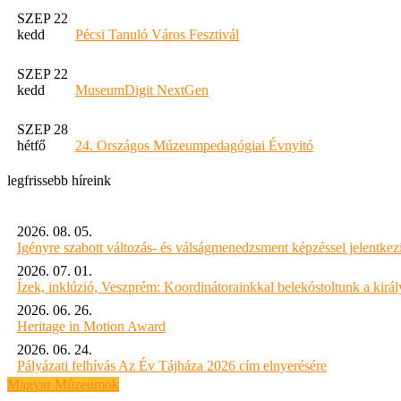
SZEP 22
kedd
Pécsi Tanuló Város Fesztivál
SZEP 22
kedd
MuseumDigit NextGen
SZEP 28
hétfő
24. Országos Múzeumpedagógiai Évnyitó
legfrissebb híreink
2026. 08. 05.
Igényre szabott változás- és válságmenedzsment képzéssel jelent
2026. 07. 01.
Ízek, inklúzió, Veszprém: Koordinátorainkkal belekóstoltunk a kirá
2026. 06. 26.
Heritage in Motion Award
2026. 06. 24.
Pályázati felhívás Az Év Tájháza 2026 cím elnyerésére
Magyar Múzeumok