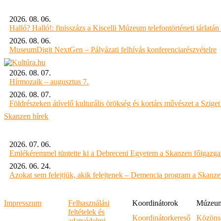
2026. 08. 06.
Halló? Halló!: finisszázs a Kiscelli Múzeum telefontörténeti tárlatán
2026. 08. 06.
MuseumDigit NextGen – Pályázati felhívás konferenciarészvételre
2026. 08. 07.
Hírmozaik – augusztus 7.
2026. 08. 07.
Földrészeken átívelő kulturális örökség és kortárs művészet a Szig
Skanzen hírek
2026. 07. 06.
Emlékéremmel tüntette ki a Debreceni Egyetem a Skanzen főigazgat
2026. 06. 24.
Azokat sem felejtjük, akik felejtenek – Demencia program a Skanz
Impresszum
Felhasználási
Koordinátorok
Múzeumi
feltételek és
Koordinátorkereső
Közöns
adatvédelmi