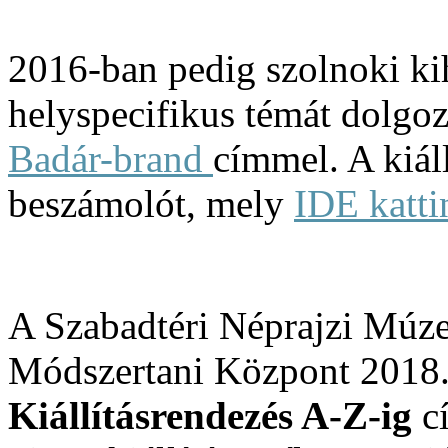
2016-ban pedig szolnoki ki
helyspecifikus témát dolgozt
Badár-brand
címmel. A kiáll
beszámolót, mely
IDE katti
A Szabadtéri Néprajzi Múz
Módszertani Központ 2018. á
Kiállításrendezés A-Z-ig
cí