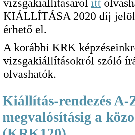
vizsgakiállításáról
itt
olvasha
KIÁLLÍTÁSA 2020 díj jelöltj
érhető el.
A korábbi KRK képzéseinkrő
vizsgakiállításokról szóló ír
olvashatók.
Kiállítás-rendezés A-Z
megvalósításig a közo
(KRK120)