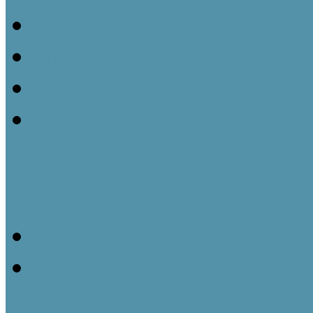
Kulturális szakemberekn
Önkormányzatoknak szól
Pedagógusoknak szóló k
E-learning
Bemutatkozás
Munkatársak
Oktatási helyszínek