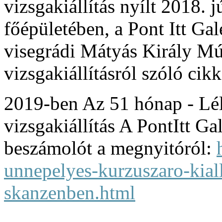
vizsgakiállítás nyílt 2018. 
főépületében, a Pont Itt Ga
visegrádi Mátyás Király Mú
vizsgakiállításról szóló cik
2019-ben Az 51 hónap - Lél
vizsgakiállítás A PontItt Ga
beszámolót a megnyitóról:
unnepelyes-kurzuszaro-kial
skanzenben.html