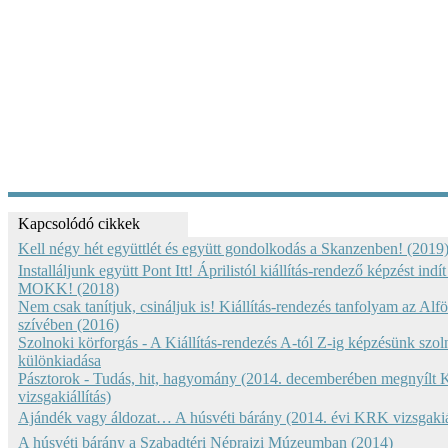
Kapcsolódó cikkek
Kell négy hét együttlét és együtt gondolkodás a Skanzenben! (2019
Installáljunk együtt Pont Itt! Áprilistól kiállítás-rendező képzést indít
MOKK! (2018)
Nem csak tanítjuk, csináljuk is! Kiállítás-rendezés tanfolyam az Alfö
szívében (2016)
Szolnoki körforgás - A Kiállítás-rendezés A-tól Z-ig képzésünk szol
különkiadása
Pásztorok - Tudás, hit, hagyomány (2014. decemberében megnyílt
vizsgakiállítás)
Ajándék vagy áldozat… A húsvéti bárány (2014. évi KRK vizsgakiál
A húsvéti bárány a Szabadtéri Néprajzi Múzeumban (2014)