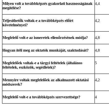
Milyen volt a továbbképzés gyakorlati hasznosságának
4,4
megítélése?
Teljesíthetők voltak-e a továbbképzés előírt
4,2
követelményei?
Megfelelő volt-e az ismeretek ellenőrzésének módja?
4,8
Hogyan ítéli meg az oktatók munkáját, szaktudását?
4,8
Megfelelőek voltak-e a tárgyi feltételek (általános
5
feltételek, eszközök, segédletek)?
Mennyire voltak megfelelőek az alkalmazott oktatási
4,2
módszerek?
Megfelelő volt-e a továbbképzés szervezettsége?
4