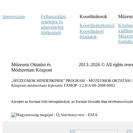
Impresszum
Felhasználási
Koordinátorok
Múzeumi
feltételek és
Koordinátorkereső
Közöns
adatvédelmi
kiállítá
Koordinátori
tájékoztató
Múzeum
feladatok
foglalk
Múzeumi Oktatási és
2013–2026 © All rights rese
Módszertani Központ
„MÚZEUMOK MINDENKINEK” PROGRAM – MÚZEUMOK OKTATÁSI–KÉ
Központi módszertani fejlesztés TÁMOP–3.2.8/A-08-2008-0002
A projekt az Európai Unió támogatásával, az Európai Szociális Alap társfinanszírozá