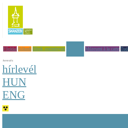
Képzések
Főoldal
Rólunk
Hírek, események
Múzeumi à la carte
Tud
hírlevél
HUN
ENG
Képzési tematikák