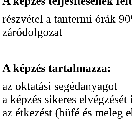
A képzés teljesítésének felt
részvétel a tantermi órák 90
záródolgozat
A képzés tartalmazza:
az oktatási segédanyagot
a képzés sikeres elvégzését 
az étkezést (büfé és meleg 