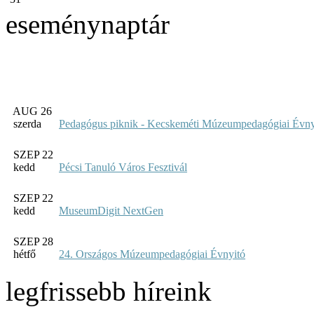
eseménynaptár
AUG 26
szerda
Pedagógus piknik - Kecskeméti Múzeumpedagógiai Évny
SZEP 22
kedd
Pécsi Tanuló Város Fesztivál
SZEP 22
kedd
MuseumDigit NextGen
SZEP 28
hétfő
24. Országos Múzeumpedagógiai Évnyitó
legfrissebb híreink