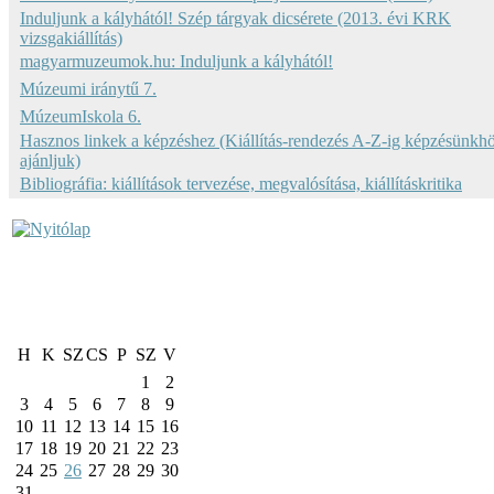
Induljunk a kályhától! Szép tárgyak dicsérete (2013. évi KRK
vizsgakiállítás)
magyarmuzeumok.hu: Induljunk a kályhától!
Múzeumi iránytű 7.
MúzeumIskola 6.
Hasznos linkek a képzéshez (Kiállítás-rendezés A-Z-ig képzésünkh
ajánljuk)
Bibliográfia: kiállítások tervezése, megvalósítása, kiállításkritika
H
K
SZ
CS
P
SZ
V
1
2
3
4
5
6
7
8
9
10
11
12
13
14
15
16
17
18
19
20
21
22
23
24
25
26
27
28
29
30
31