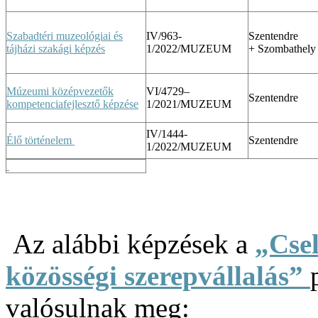
Szabadtéri muzeológiai és
IV/963-
Szentendre
tájházi szakági képzés
1/2022/MUZEUM
+ Szombathely
Múzeumi középvezetők
VI/4729–
Szentendre
kompetenciafejlesztő képzése
1/2021/MUZEUM
IV/1444-
Élő történelem
Szentendre
1/2022/MUZEUM
Az alábbi képzések a
„Csel
közösségi szerepvállalás”
valósulnak meg: