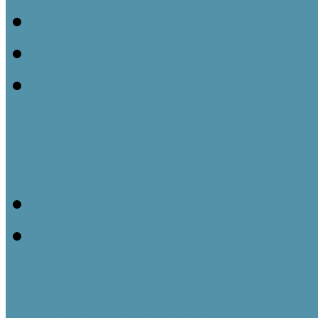
Önkormányzatoknak szól
Pedagógusoknak szóló k
E-learning
Bemutatkozás
Munkatársak
Oktatási helyszínek
Képzéseink 2026-ben