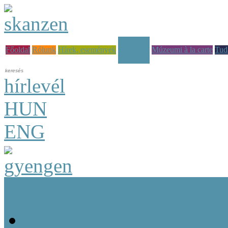
Képzések
Főoldal
Rólunk
Hírek, események
Múzeumi à la carte
Tud
hírlevél
HUN
ENG
Képzési tematikák
Kulturális szakemberekn