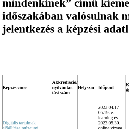
mindenkinek” című kiemelt
időszakában valósulnak m
jelentkezés a képzési adat
Akkrediáció/
K
Képzés címe
nyilvántar-
Helyszín
Időpont
ó
tási szám
2023.04.17-
05.19. e-
learning és
Digitális tartalmak
2023.05.30.
előállítása múzeumi
online vizsga