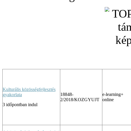
Kulturális közösségfejlesztés
18848-
e-learning+
gyakorlata
2/2018/KOZGYUJT
online
3 időpontban indul