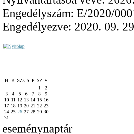
Engedélyszám:
E/2020/000
Engedélyezve:
2020. 09. 29
H
K
SZ
CS
P
SZ
V
1
2
3
4
5
6
7
8
9
10
11
12
13
14
15
16
17
18
19
20
21
22
23
24
25
26
27
28
29
30
31
eseménynaptár