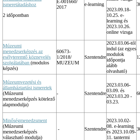
E-001660/
e-learning
3
ismeretátadáshoz
2017
2023.09.18-
2 időpontban
10.25. e-
learning és
2023.10.26.
online vizsga
2023.03.06-tól
Múzeumi
indul (az
egyes
menedzserképzés az
60673-
modulok
esélyteremtő köznevelés
1/2018/
Szentendre
1
időpontja
szolgálatában
(modulos
MUZEUM
alább
képzés)
olvasható)
Múzeumvezetési és
2023.03.06-
államháztartási ismeretek
03.09. és
(Múzeumi
-
Szentendre
6
2023.03.20 -
menedzserképzés kötelező
03.23.
alapmodulja)
Minőségmenedzsment
2023.10.02-
(Múzeumi
08. e-learning
-
Szentendre
3
menedzserképzés
és 2023.10.09-
válaszható modulja)
11. tantermi