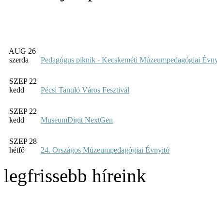
AUG 26
szerda
Pedagógus piknik - Kecskeméti Múzeumpedagógiai Évny
SZEP 22
kedd
Pécsi Tanuló Város Fesztivál
SZEP 22
kedd
MuseumDigit NextGen
SZEP 28
hétfő
24. Országos Múzeumpedagógiai Évnyitó
legfrissebb híreink