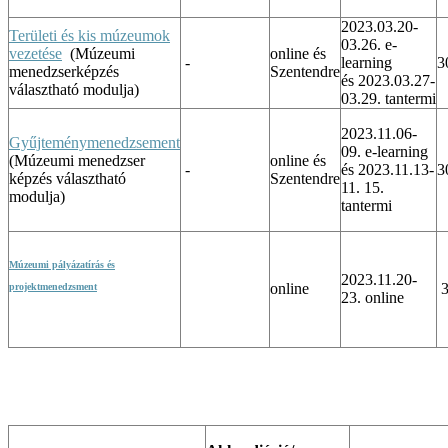
2023.03.20-
Területi és kis múzeumok
03.26. e-
vezetése
(Múzeumi
online és
-
learning
3
menedzserképzés
Szentendre
és 2023.03.27-
választható modulja)
03.29. tantermi
2023.11.06-
Gyűjteménymenedzsement
09. e-learning
(Múzeumi menedzser
online és
-
és 2023.11.13-
3
képzés választható
Szentendre
11. 15.
modulja)
tantermi
Múzeumi pályázatírás és
2023.11.20-
online
3
projektmenedzsment
23. online