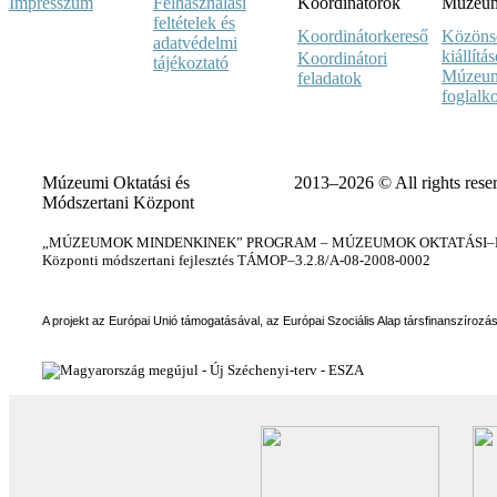
Impresszum
Felhasználási
Koordinátorok
Múzeumi
feltételek és
Koordinátorkereső
Közöns
adatvédelmi
kiállítá
Koordinátori
tájékoztató
Múzeum
feladatok
foglalk
Múzeumi Oktatási és
2013–2026 © All rights rese
Módszertani Központ
„MÚZEUMOK MINDENKINEK” PROGRAM – MÚZEUMOK OKTATÁSI–KÉ
Központi módszertani fejlesztés TÁMOP–3.2.8/A-08-2008-0002
A projekt az Európai Unió támogatásával, az Európai Szociális Alap társfinanszírozá