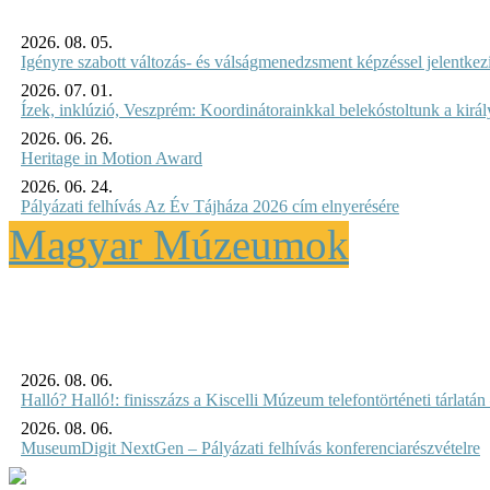
2026. 08. 05.
Igényre szabott változás- és válságmenedzsment képzéssel jelent
2026. 07. 01.
Ízek, inklúzió, Veszprém: Koordinátorainkkal belekóstoltunk a kirá
2026. 06. 26.
Heritage in Motion Award
2026. 06. 24.
Pályázati felhívás Az Év Tájháza 2026 cím elnyerésére
Magyar Múzeumok
2026. 08. 06.
Halló? Halló!: finisszázs a Kiscelli Múzeum telefontörténeti tárlatán
2026. 08. 06.
MuseumDigit NextGen – Pályázati felhívás konferenciarészvételre