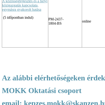
A közösségfejlesztés és a helyi
közigazgatás kapcsolata,
egymásra gyakorolt hatása
(5 időpontban indul)
PM-2437-
online
1804-BS
Az alábbi elérhetőségeken érde
MOKK Oktatási csoport
email: kepzes.mokk@skanzen.h