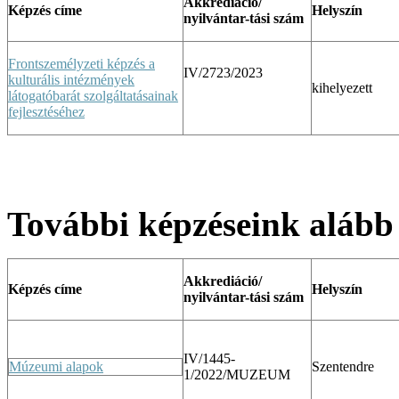
Akkrediáció/
Képzés címe
Helyszín
nyilvántar-
tási szám
Frontszemélyzeti képzés a
IV/2723/2023
kulturális intézmények
kihelyezett
látogatóbarát szolgáltatásainak
fejlesztéséhez
További képzéseink alább 
Akkrediáció/
Képzés címe
Helyszín
nyilvántar-
tási szám
IV/1445-
Múzeumi alapok
Szentendre
1/2022/MUZEUM