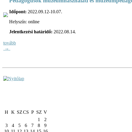
Pedagógusok múzeumhasználati és múzeumpedagóg
Időpont:
2022.09.12-10.07.
Helyszín: online
Jelentkezési határidő:
2022.08.14.
tovább
→
H
K
SZ
CS
P
SZ
V
1
2
3
4
5
6
7
8
9
10
11
12
13
14
15
16