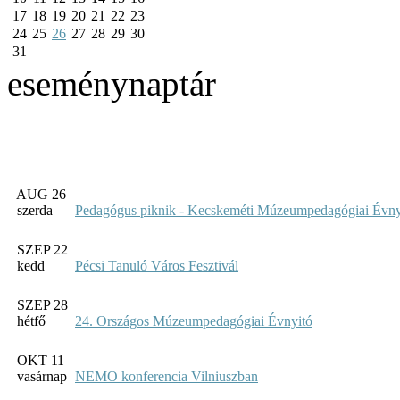
17
18
19
20
21
22
23
24
25
26
27
28
29
30
31
eseménynaptár
AUG 26
szerda
Pedagógus piknik - Kecskeméti Múzeumpedagógiai Évny
SZEP 22
kedd
Pécsi Tanuló Város Fesztivál
SZEP 28
hétfő
24. Országos Múzeumpedagógiai Évnyitó
OKT 11
vasárnap
NEMO konferencia Vilniuszban