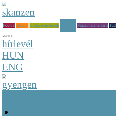
Képzések
Főoldal
Rólunk
Hírek, események
Múzeumi à la carte
Tud
hírlevél
HUN
ENG
Képzési tematikák
Kulturális szakemberekn