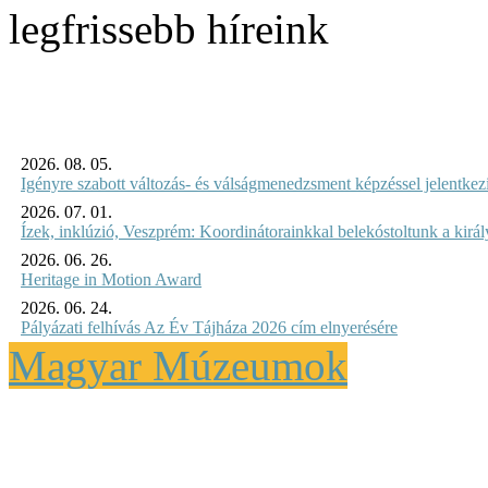
legfrissebb híreink
2026. 08. 05.
Igényre szabott változás- és válságmenedzsment képzéssel jelent
2026. 07. 01.
Ízek, inklúzió, Veszprém: Koordinátorainkkal belekóstoltunk a kirá
2026. 06. 26.
Heritage in Motion Award
2026. 06. 24.
Pályázati felhívás Az Év Tájháza 2026 cím elnyerésére
Magyar Múzeumok