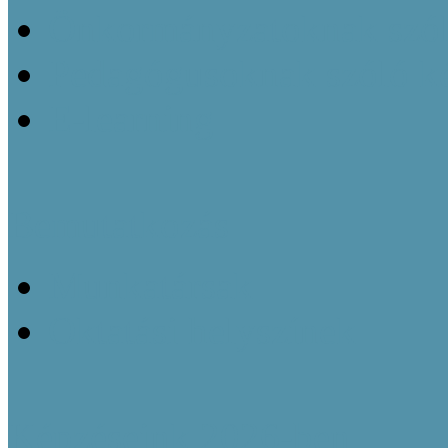
Önkormányzatoknak szól
Pedagógusoknak szóló k
E-learning
Bemutatkozás
Munkatársak
Oktatási helyszínek
Képzéseink 2026-ben