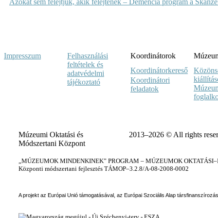
Azokat sem felejtjük, akik felejtenek – Demencia program a Skanz
Impresszum
Felhasználási
Koordinátorok
Múzeumi
feltételek és
Koordinátorkereső
Közöns
adatvédelmi
kiállítá
Koordinátori
tájékoztató
Múzeum
feladatok
foglalk
Múzeumi Oktatási és
2013–2026 © All rights rese
Módszertani Központ
„MÚZEUMOK MINDENKINEK” PROGRAM – MÚZEUMOK OKTATÁSI–KÉ
Központi módszertani fejlesztés TÁMOP–3.2.8/A-08-2008-0002
A projekt az Európai Unió támogatásával, az Európai Szociális Alap társfinanszírozá