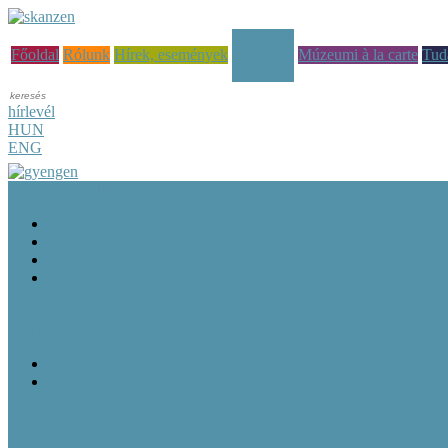
Képzések
Főoldal
Rólunk
Hírek, események
Múzeumi à la carte
Tud
hírlevél
HUN
ENG
Képzési tematikák
Kulturális szakembereknek szóló képzések
Önkormányzatoknak szóló képzések
Pedagógusoknak szóló képzések
E-learning
Bemutatkozás
Munkatársak
Oktatási helyszínek
Képzéseink 2026-ben