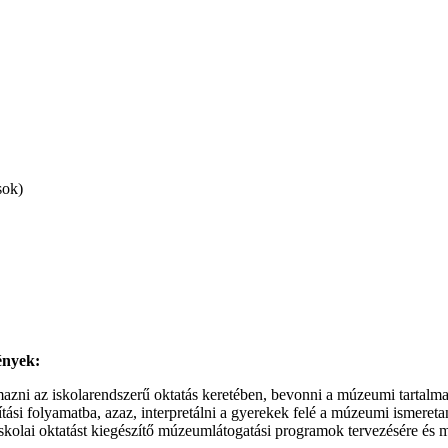
sok)
ények:
azni az iskolarendszerű oktatás keretében, bevonni a múzeumi tartalma
tanítási folyamatba, azaz, interpretálni a gyerekek felé a múzeumi ismere
olai oktatást kiegészítő múzeumlátogatási programok tervezésére és m