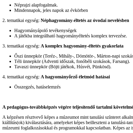
Néprajzi alapfogalmak.
Mindennapok, jeles napok az évkörben
2. tematikai egység:
Néphagyomány-éltetés az óvodai nevelésben
Hagyományápoló tevékenységek
A játékba integrálható hagyományéltetés komplex tervezése.
3. tematikai egység:
A komplex hagyomány-éltetés gyakorlata
Őszi ünnepkör (Teréz-, Mihály-, Dömötör-, Márton-napi szoká
Téli ünnepkör (Adventi időszak, fonóbéli szokások, Farsang).
Tavaszi ünnepkör (Böjti játékok, Húsvét, Pünkösd).
4. tematikai egység:
A hagyományőrző életmód hatásai
Összegzés, hatáselemzés
A pedagógus-továbbképzés végére teljesítendő tartalmi követelm
A képzésen résztvevő képes a múzeumot mint tanulási színteret alkalm
kiállítás(ok) kiválasztására, amelyeket képes beilleszteni a tanulási-
múzeumi foglalkozásokkal és programokkal kapcsolatban. Képes az isk