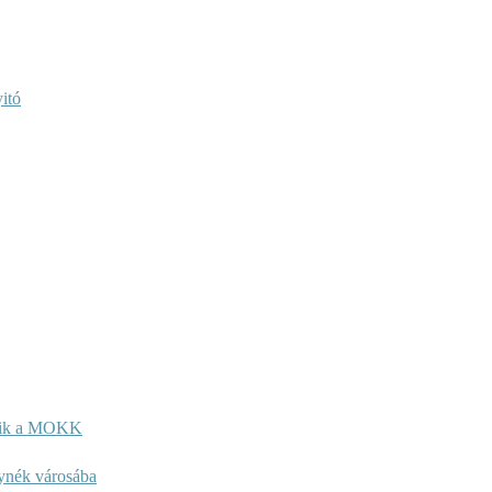
itó
kezik a MOKK
lynék városába