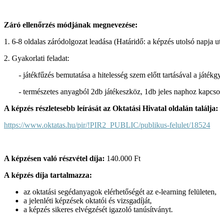
Záró ellenőrzés módjának megnevezése:
1. 6-8 oldalas záródolgozat leadása (
Határidő: a képzés utolsó napja ut
2.
Gyakorlati feladat:
- játékfűzés bemutatása a hitelesség szem előtt tartásával a játék
- természetes anyagból 2db játékeszköz, 1db jeles naphoz kapcsol
A képzés részletesebb leírását az Oktatási Hivatal oldalán találja:
https://www.oktatas.hu/pir/!PIR2_PUBLIC/publikus-felulet/18524
A képzésen való részvétel díja:
140.000 Ft
A képzés díja tartalmazza:
az oktatási segédanyagok elérhetőségét az e-learning felületen,
a jelenléti képzések oktatói és vizsgadíját,
a képzés sikeres elvégzését igazoló tanúsítványt.