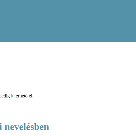
 pedig
itt
érhető el.
i nevelésben