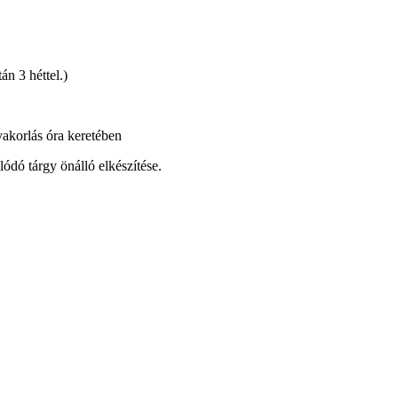
án 3 héttel.)
gyakorlás óra keretében
ódó tárgy önálló elkészítése.