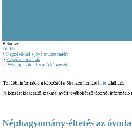
Képzéseink 2025-ben
Képzéseink 2024-ben
Képzéseink 2023-ban
Képzéseink 2022
Képzéseink 2021
Képzéseink 2020
Képzéseink hasznosulása
Képzési archívum
Betűméret:
Főoldal
>
Képzésekkel a jövő múzeumaiért
>
Képzési tematikák
>
Pedagógusoknak szóló képzések
További információ a képzésről a Skanzen honlapján
itt
található.
A képzést kiegészítő szakmai nyári továbbképző táborról információ
Néphagyomány-éltetés az óvoda