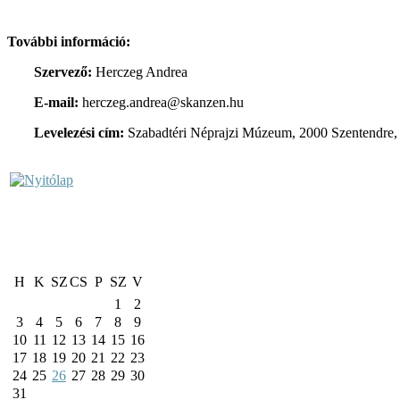
További információ:
Szervező:
Herczeg Andrea
E-mail:
herczeg.andrea@skanzen.hu
Levelezési cím:
Szabadtéri Néprajzi Múzeum, 2000 Szentendre, 
H
K
SZ
CS
P
SZ
V
1
2
3
4
5
6
7
8
9
10
11
12
13
14
15
16
17
18
19
20
21
22
23
24
25
26
27
28
29
30
31