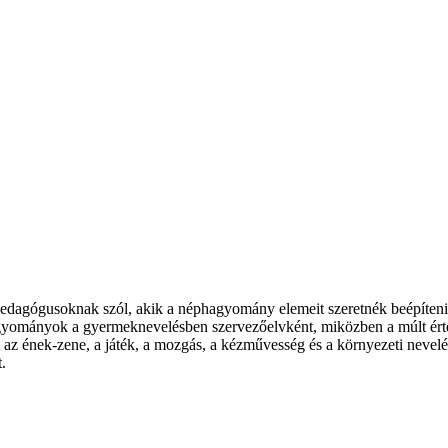
dagógusoknak szól, akik a néphagyomány elemeit szeretnék beépíteni
yományok a gyermeknevelésben szervezőelvként, miközben a múlt érték
t az ének-zene, a játék, a mozgás, a kézművesség és a környezeti nevel
.