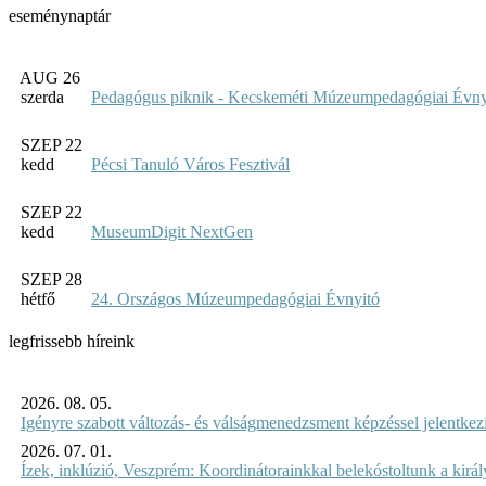
eseménynaptár
AUG 26
szerda
Pedagógus piknik - Kecskeméti Múzeumpedagógiai Évny
SZEP 22
kedd
Pécsi Tanuló Város Fesztivál
SZEP 22
kedd
MuseumDigit NextGen
SZEP 28
hétfő
24. Országos Múzeumpedagógiai Évnyitó
legfrissebb híreink
2026. 08. 05.
Igényre szabott változás- és válságmenedzsment képzéssel jelent
2026. 07. 01.
Ízek, inklúzió, Veszprém: Koordinátorainkkal belekóstoltunk a kirá