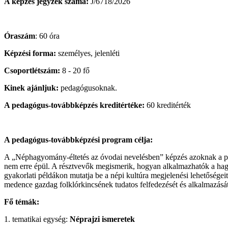
A képzés jegyzék száma:
J/6718/2026
Óraszám
: 60 óra
Képzési forma:
személyes, jelenléti
Csoportlétszám:
8 - 20 fő
Kinek ajánljuk:
pedagógusoknak.
A pedagógus-továbbképzés kreditértéke:
60 kreditérték
A pedagógus-továbbképzési program célja:
A „Néphagyomány-éltetés az óvodai nevelésben” képzés azoknak a pe
nem erre épül. A résztvevők megismerik, hogyan alkalmazhatók a hag
gyakorlati példákon mutatja be a népi kultúra megjelenési lehetőségei
medence gazdag folklórkincsének tudatos felfedezését és alkalmazását
Fő témák:
1. tematikai egység:
Néprajzi ismeretek