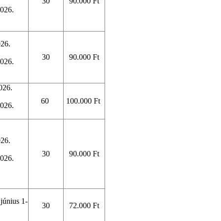
30
90.000 Ft
2026.
026.
30
90.000 Ft
2026.
026.
60
100.000 Ft
2026.
026.
30
90.000 Ft
2026.
 június 1-
30
72.000 Ft