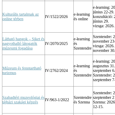
e-learning: 2
június 22-29.
Kulturális tartalmak az
e-learning
IV/1522/2026
konzultáció: 
online térben
és online
június 29.
vizsga: 2026. 
Szentendre: 
Látható hangok – Siket és
e-learning
november 23
nagyothalló látogatók
IV/2070/2025
és
vizsga: 2026.
múzeumi fogadása
Szentendre
november 30
e-learning: 2
e-learning
augusztus 31.
Múzeum és fenntartható
IV/2762/2024
és
szeptember 6
turizmus
Szentendre
Szentendre: 
szeptember 7
Szentendre: 
Szabadtéri muzeológiai és
Szentendre
szeptember 2
IV/963-1/2022
tájházi szakági képzés
és Szenna
Szenna: 2026
12-15.