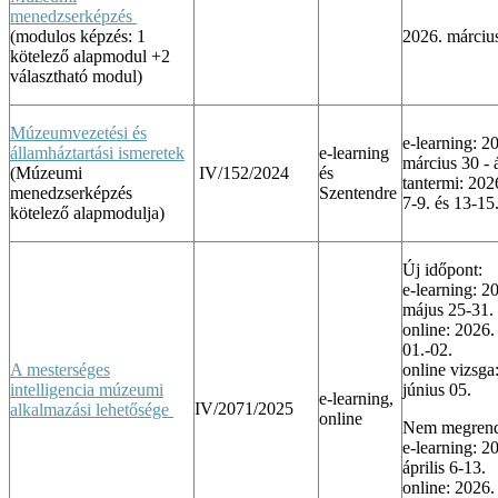
menedzserképzés
(modulos képzés: 1
2026. márciu
kötelező alapmodul +2
választható modul)
Múzeumvezetési és
e-learning: 2
államháztartási ismeretek
e-learning
március 30 - á
(Múzeumi
IV/152/2024
és
tantermi: 2026
menedzserképzés
Szentendre
7-9. és 13-15
kötelező alapmodulja)
Új időpont:
e-learning: 2
május 25-31.
online: 2026.
01.-02.
A mesterséges
online vizsga
intelligencia múzeumi
június 05.
e-learning,
IV/2071/2025
alkalmazási lehetősége
online
Nem megrend
e-learning: 2
április 6-13.
online: 2026. 