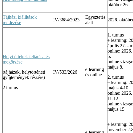
október 26.
Tájházi kiállítások
Egyeztetés
IV/3684/2023
2026. októbe
rendezése
alatt
1. turnus
e-learning: 2
április 27. - 
online: 2026.
5.
Helyi értékek feltárása és
online vizsga
megőrzése
május 8.
e-learning
(tájházak, helytörténeti
IV/533/2026
és online
2. turnus
gyűjtemények részére)
e-learning: 2
2 turnus
május 4-10.
online: 2026.
11-12
online vizsga
május 15.
e-learning: 2
november 2-8
e-learning