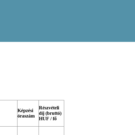
Részvételi
Képzési
díj (bruttó)
óraszám
HUF / fő