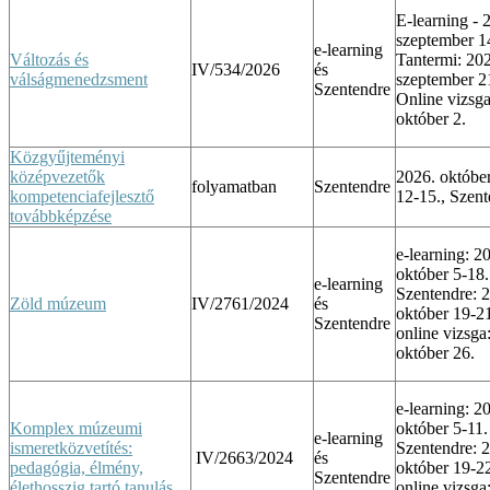
E-learning - 
szeptember 1
e-learning
Változás és
Tantermi: 20
IV/534/2026
és
válságmenedzsment
szeptember 2
Szentendre
Online vizsga
október 2.
Közgyűjteményi
középvezetők
2026. október
folyamatban
Szentendre
kompetenciafejlesztő
12-15., Szent
továbbképzése
e-learning: 2
október 5-18.
e-learning
Szentendre: 
Zöld múzeum
IV/2761/2024
és
október 19-2
Szentendre
online vizsga
október 26.
e-learning: 2
Komplex múzeumi
október 5-11.
e-learning
ismeretközvetítés:
Szentendre: 
IV/2663/2024
és
pedagógia, élmény,
október 19-2
Szentendre
élethosszig tartó tanulás
online vizsga