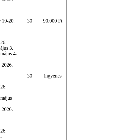
r 19-20.
30
90.000 Ft
026.
május 3.
 május 4-
: 2026.
30
ingyenes
026.
 május
: 2026.
026.
.