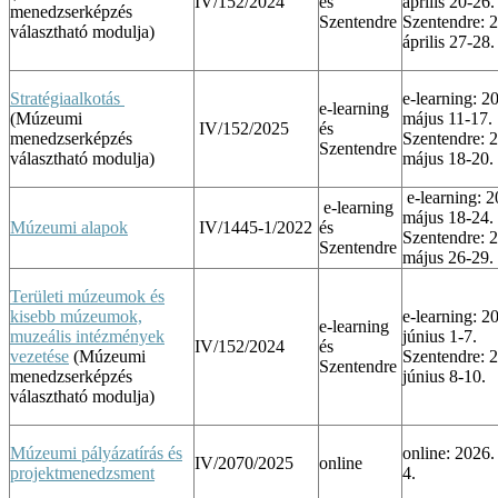
IV/152/2024
és
április 20-26.
menedzserképzés
Szentendre
Szentendre: 
választható modulja)
április 27-28.
Stratégiaalkotás
e-learning: 2
e-learning
(Múzeumi
május 11-17.
IV/152/2025
és
menedzserképzés
Szentendre: 
Szentendre
választható modulja)
május 18-20.
e-learning: 2
e-learning
május 18-24.
Múzeumi alapok
IV/1445-1/2022
és
Szentendre: 
Szentendre
május 26-29.
Területi múzeumok és
kisebb múzeumok,
e-learning: 2
e-learning
muzeális intézmények
június 1-7.
IV/152/2024
és
vezetése
(Múzeumi
Szentendre: 
Szentendre
menedzserképzés
június 8-10.
választható modulja)
Múzeumi pályázatírás és
online: 2026.
IV/2070/2025
online
projektmenedzsment
4.