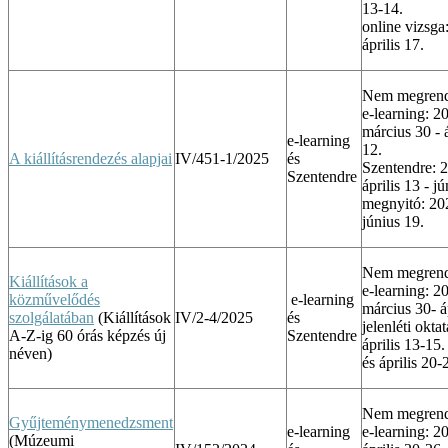
13-14.
online vizsga
április 17.
Nem megrend
e-learning: 2
március 30 - á
e-learning
12.
A kiállításrendezés alapjai
IV/451-1/2025
és
Szentendre: 
Szentendre
április 13 - j
megnyitó: 20
június 19.
Nem megrend
Kiállítások a
e-learning: 2
közművelődés
e-learning
március 30- áp
szolgálatában
(Kiállítások
IV/2-4/2025
és
jelenléti okta
A-Z-ig 60 órás képzés új
Szentendre
április 13-15.
néven)
és április 20-
Nem megrend
Gyűjteménymenedzsment
e-learning
e-learning: 2
(Múzeumi