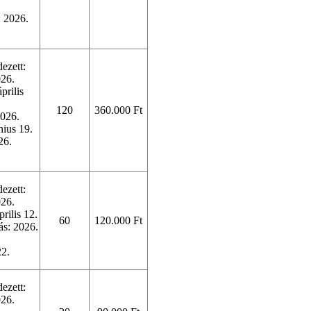
: 2026.
ezett:
026.
prilis
120
360.000 Ft
2026.
únius 19.
26.
ezett:
026.
rilis 12.
60
120.000 Ft
tás: 2026.
22.
ezett:
026.