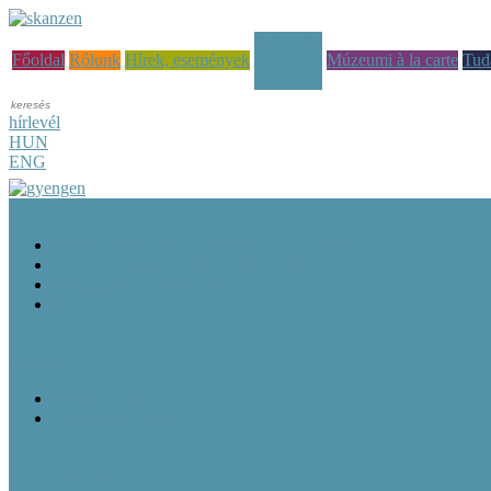
Képzések
Főoldal
Rólunk
Hírek, események
Múzeumi à la carte
Tud
hírlevél
HUN
ENG
Képzési tematikák
Kulturális szakembereknek szóló képzések
Önkormányzatoknak szóló képzések
Pedagógusoknak szóló képzések
E-learning
Bemutatkozás
Munkatársak
Oktatási helyszínek
Képzéseink 2026-ben