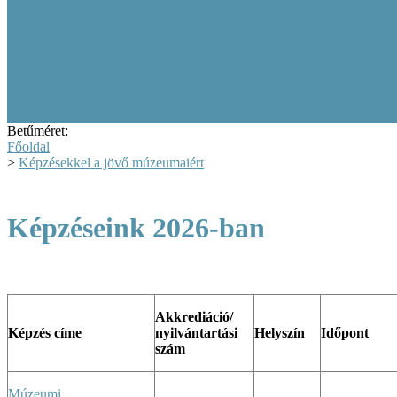
Képzéseink 2025-ben
Képzéseink 2024-ben
Képzéseink 2023-ban
Képzéseink 2022
Képzéseink 2021
Képzéseink 2020
Képzéseink hasznosulása
Képzési archívum
Betűméret:
Főoldal
>
Képzésekkel a jövő múzeumaiért
Képzéseink 2026-ban
Akkrediáció/
Képzés címe
nyilvántartási
Helyszín
Időpont
szám
Múzeumi