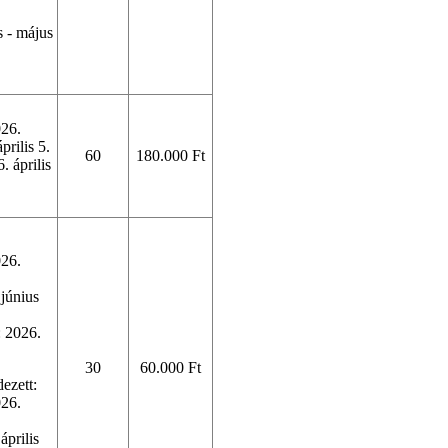
s - május
026.
prilis 5.
60
180.000 Ft
. április
.
026.
 június
: 2026.
30
60.000 Ft
ezett:
026.
április