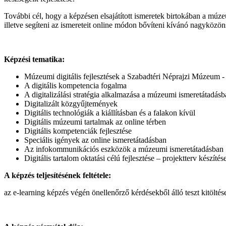
További cél, hogy a képzésen elsajátított ismeretek birtokában a mú
illetve segíteni az ismereteit online módon bővíteni kívánó nagyközön
Képzési tematika:
Múzeumi digitális fejlesztések a Szabadtéri Néprajzi Múzeum
A digitális kompetencia fogalma
A digitalizálási stratégia alkalmazása a múzeumi ismeretátadás
Digitalizált közgyűjtemények
Digitális technológiák a kiállításban és a falakon kívül
Digitális múzeumi tartalmak az online térben
Digitális kompetenciák fejlesztése
Speciális igények az online ismeretátadásban
Az infokommunikációs eszközök a múzeumi ismeretátadásban
Digitális tartalom oktatási célú fejlesztése – projektterv készítés
A képzés teljesítésének feltétele:
az e-learning képzés végén önellenőrző kérdésekből álló teszt kitöltése