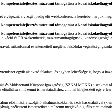
et elvégezni, a vizsgát pedig élő webkonferencia keretében tartjuk me
ikáció és PR szakemberek, múzeumandragógusok, közönségszolgálat
ával, mikrofonnal és internettel) megléte, felsőfokú végzettség igazol
nyrendszer egyik alapvető feladata, és egyben lehetősége is, hogy a haz
si és Módszertani Központ Igazgatóság (SZNM MOKK) a szakmai tárgyb
mak előállítása a múzeumi ismeretátadáshoz címmel kifejlesztett egy e-l
talom előállítására szolgáló alkalmazásokkal és azok használatával (k
ával), szélesíteni ismereteiket a múzeum meglévő digitális tartalmainak 