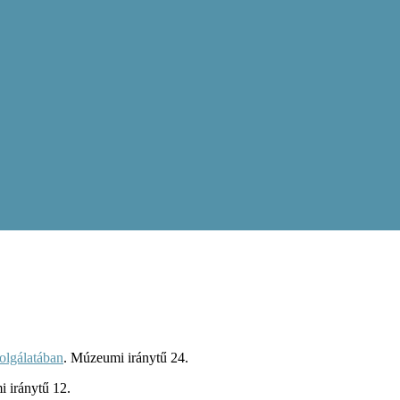
olgálatában
. Múzeumi iránytű 24.
 iránytű 12.