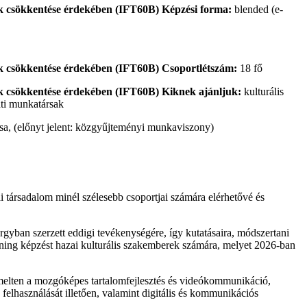
Képzési forma:
blended (e-
g.
Csoportlétszám:
18 fő
Kiknek ajánljuk:
kulturális
i munkatársak
ása, (előnyt jelent: közgyűjteményi munkaviszony)
ai társadalom minél szélesebb csoportjai számára elérhetővé és
an szerzett eddigi tevékenységére, így kutatásaira, módszertani
earning képzést hazai kulturális szakemberek számára, melyet 2026-ban
iemelten a mozgóképes tartalomfejlesztés és videókommunikáció,
felhasználását illetően, valamint digitális és kommunikációs