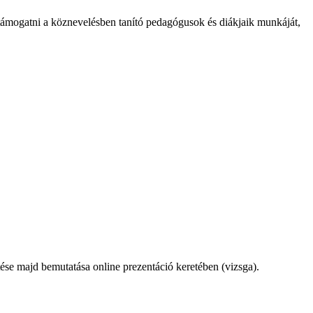
 támogatni a köznevelésben tanító pedagógusok és diákjaik munkáját,
zítése majd bemutatása online prezentáció keretében (vizsga).