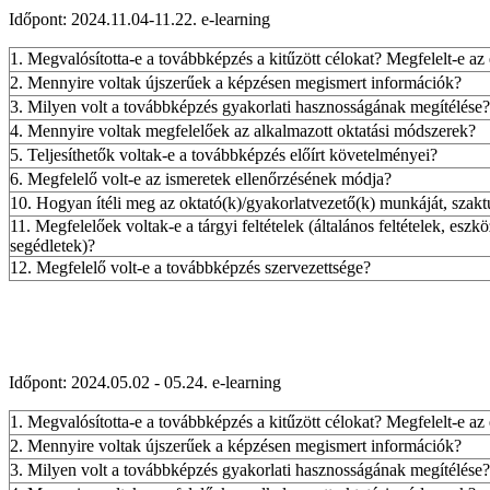
Időpont: 2024.11.04-11.22. e-learning
1. Megvalósította-e a továbbképzés a kitűzött célokat? Megfelelt-e az
2. Mennyire voltak újszerűek a képzésen megismert információk?
3. Milyen volt a továbbképzés gyakorlati hasznosságának megítélése?
4. Mennyire voltak megfelelőek az alkalmazott oktatási módszerek?
5. Teljesíthetők voltak-e a továbbképzés előírt követelményei?
6. Megfelelő volt-e az ismeretek ellenőrzésének módja?
10. Hogyan ítéli meg az oktató(k)/gyakorlatvezető(k) munkáját, szakt
11. Megfelelőek voltak-e a tárgyi feltételek (általános feltételek, eszk
segédletek)?
12. Megfelelő volt-e a továbbképzés szervezettsége?
Időpont:
2024.05.02 - 05.24.
e-learning
1. Megvalósította-e a továbbképzés a kitűzött célokat? Megfelelt-e az
2. Mennyire voltak újszerűek a képzésen megismert információk?
3. Milyen volt a továbbképzés gyakorlati hasznosságának megítélése?