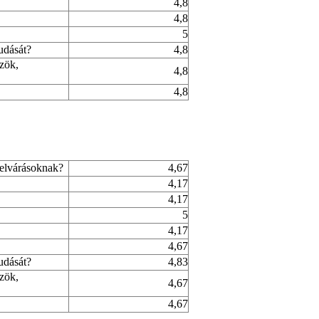
4,8
4,8
5
udását?
4,8
özök,
4,8
4,8
 elvárásoknak?
4,67
4,17
4,17
5
4,17
4,67
udását?
4,83
özök,
4,67
4,67