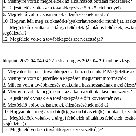
4. Mennyire voltak megfelelőek az alkalmazott oktatási módszerek?
5. Teljesíthetők voltak-e a továbbképzés előírt követelményei?
6. Megfelelő volt-e az ismeretek ellenőrzésének módja?
10. Hogyan ítéli meg az oktató(k)/gyakorlatvezető(k) munkáját, szakt
11. Megfelelőek voltak-e a tárgyi feltételek (általános feltételek, eszk
segédletek)?
12. Megfelelő volt-e a továbbképzés szervezettsége?
Időpont: 2022.04.04-04.22. e-learning és 2022.04.29. online vizsga
1. Megvalósította-e a továbbképzés a kitűzött célokat? Megfelelt-e az
2. Mennyire voltak újszerűek a képzésen megismert információk?
3. Milyen volt a továbbképzés gyakorlati hasznosságának megítélése?
4. Mennyire voltak megfelelőek az alkalmazott oktatási módszerek?
5. Teljesíthetők voltak-e a továbbképzés előírt követelményei?
6. Megfelelő volt-e az ismeretek ellenőrzésének módja?
10. Hogyan ítéli meg az oktató(k)/gyakorlatvezető(k) munkáját, szakt
11. Megfelelőek voltak-e a tárgyi feltételek (általános feltételek, eszk
segédletek)?
12. Megfelelő volt-e a továbbképzés szervezettsége?