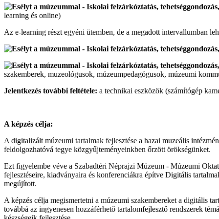
learning és online)
Az e-learning részt egyéni ütemben, de a megadott intervallumban leh
szakemberek, muzeológusok, múzeumpedagógusok, múzeumi kommun
Jelentkezés további feltétele:
a technikai eszközök (számítógép kamer
A képzés célja:
A digitalizált múzeumi tartalmak fejlesztése a hazai muzeális intézmé
feldolgozhatóvá tegye közgyűjteményeinkben őrzött örökségünket.
Ezt figyelembe véve a Szabadtéri Néprajzi Múzeum - Múzeumi Oktatá
fejlesztéseire, kiadványaira és konferenciákra építve Digitális tartal
megújított.
A képzés célja megismertetni a múzeumi szakembereket a digitális tar
továbbá az ingyenesen hozzáférhető tartalomfejlesztő rendszerek témáj
készségeik fejlesztése.