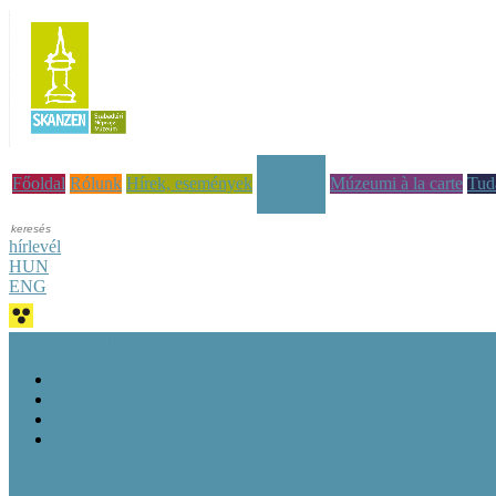
Képzések
Főoldal
Rólunk
Hírek, események
Múzeumi à la carte
Tud
hírlevél
HUN
ENG
Képzési tematikák
Kulturális szakembereknek szóló képzések
Önkormányzatoknak szóló képzések
Pedagógusoknak szóló képzések
E-learning