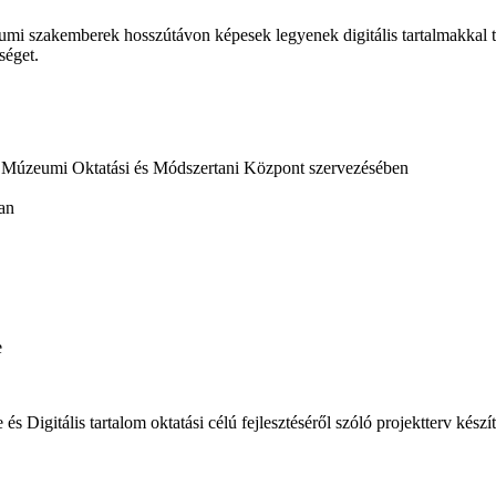
zeumi szakemberek hosszútávon képesek legyenek digitális tartalmakkal
séget.
 - Múzeumi Oktatási és Módszertani Központ szervezésében
ban
e
 és Digitális tartalom oktatási célú fejlesztéséről szóló projektterv kés