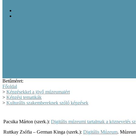
Bemutatkozás
Munkatársak
Oktatási helyszínek
Képzéseink 2026-ben
Képzéseink 2025-ben
Képzéseink 2024-ben
Képzéseink 2023-ban
Képzéseink 2022
Képzéseink 2021
Képzéseink 2020
Képzéseink hasznosulása
Képzési archívum
Betűméret:
Főoldal
>
Képzésekkel a jövő múzeumaiért
>
Képzési tematikák
>
Kulturális szakembereknek szóló képzések
Pacsika Márton (szerk.):
Digitális múzeumi tartalmak a köznevelés sz
Ruttkay Zsófia – German Kinga (szerk.):
Digitális Múzeum
. Múzeumi