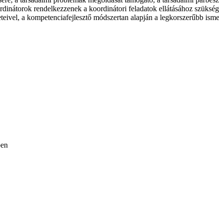
ordinátorok rendelkezzenek a koordinátori feladatok ellátásához szüksé
reteivel, a kompetenciafejlesztő módszertan alapján a legkorszerűbb isme
ben