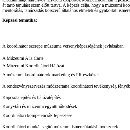
át tartó tanulást szem előtt tartva. A képzés célja, hogy a múzeumi ko
mentorálás, tanácsadás korszerű általános elméleti és gyakorlati isme
Képzési tematika:
A koordinátor szerepe múzeuma versenyképességének javításában
A Múzeumi A'la Carte
A Múzeumi Koordinátori Hálózat
A múzeumi koordinátorok marketing és PR eszközei
A rendezvényszervezés módszertana koordinátori tevékenység fényé
Kapcsolatépítés és hálózatépítés
Könyvtári és múzeumi együttműködések
Koordinátori kompetenciák fejlesztése
Koordinátori munkát segítő múzeumi ismeretátadási módszerek