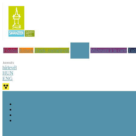
Képzések
Főoldal
Rólunk
Hírek, események
Múzeumi à la carte
Tud
hírlevél
HUN
ENG
Képzési tematikák
Kulturális szakembereknek szóló képzések
Önkormányzatoknak szóló képzések
Pedagógusoknak szóló képzések
E-learning