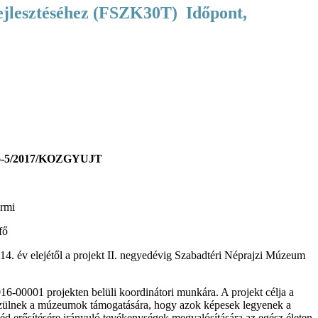
Időpont,
6-5/2017/KOZGYUJT
ermi
fő
14. év elejétől a projekt II. negyedévig Szabadtéri Néprajzi Múzeum
00001 projekten belüli koordinátori munkára. A projekt célja a
lkészülnek a múzeumok támogatására, hogy azok képesek legyenek a
d erősítésére irányuló tevékenységek megvalósítására az egész életen