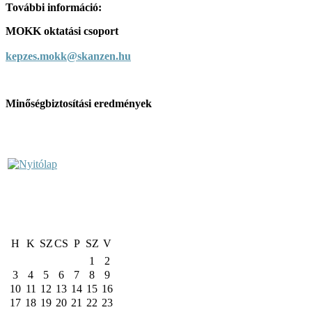
További információ:
MOKK oktatási csoport
kepzes.mokk@skanzen.hu
Minőségbiztosítási eredmények
H
K
SZ
CS
P
SZ
V
1
2
3
4
5
6
7
8
9
10
11
12
13
14
15
16
17
18
19
20
21
22
23