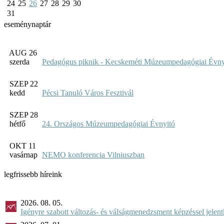
24
25
26
27
28
29
30
31
eseménynaptár
AUG 26
szerda
Pedagógus piknik - Kecskeméti Múzeumpedagógiai Évny
SZEP 22
kedd
Pécsi Tanuló Város Fesztivál
SZEP 28
hétfő
24. Országos Múzeumpedagógiai Évnyitó
OKT 11
vasárnap
NEMO konferencia Vilniuszban
legfrissebb híreink
2026. 08. 05.
Igényre szabott változás- és válságmenedzsment képzéssel jel