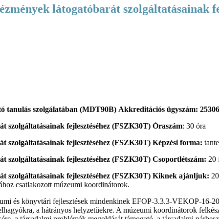
Akkreditációs ügyszám:
2530
Óraszám
: 30 óra
Képzési forma:
tant
Csoportlétszám:
20 
Kiknek ajánljuk:
20
ához csatlakozott múzeumi koordinátorok.
umi és könyvtári fejlesztések mindenkinek EFOP-3.3.3-VEKOP-16-2016-
skolaelhagyókra, a hátrányos helyzetűekre. A múzeumi koordinátorok fe
ére, a társadalmi problémák megoldását támogató, a társadalmi párbeszé