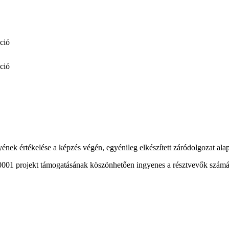
áció
áció
ének értékelése a képzés végén, egyénileg elkészített záródolgozat alap
 projekt támogatásának köszönhetően ingyenes a résztvevők számára