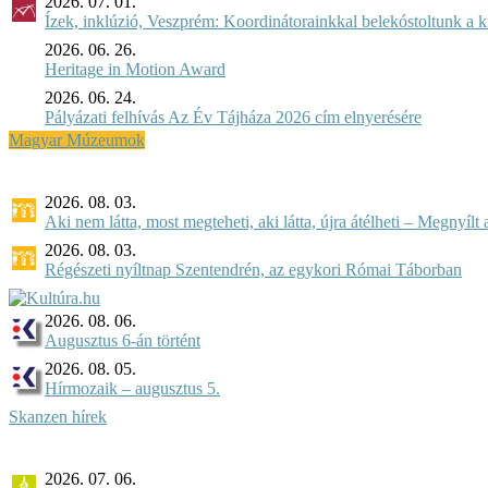
2026. 07. 01.
Ízek, inklúzió, Veszprém: Koordinátorainkkal belekóstoltunk a 
2026. 06. 26.
Heritage in Motion Award
2026. 06. 24.
Pályázati felhívás Az Év Tájháza 2026 cím elnyerésére
Magyar Múzeumok
2026. 08. 03.
Aki nem látta, most megteheti, aki látta, újra átélheti – Megnyílt a 
2026. 08. 03.
Régészeti nyíltnap Szentendrén, az egykori Római Táborban
2026. 08. 06.
Augusztus 6-án történt
2026. 08. 05.
Hírmozaik – augusztus 5.
Skanzen hírek
2026. 07. 06.