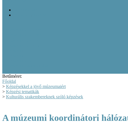
Bemutatkozás
Munkatársak
Oktatási helyszínek
Képzéseink 2026-ben
Képzéseink 2025-ben
Képzéseink 2024-ben
Képzéseink 2023-ban
Képzéseink 2022
Képzéseink 2021
Képzéseink 2020
Képzéseink hasznosulása
Képzési archívum
Betűméret:
Főoldal
>
Képzésekkel a jövő múzeumaiért
>
Képzési tematikák
>
Kulturális szakembereknek szóló képzések
A múzeumi koordinátori hálóza