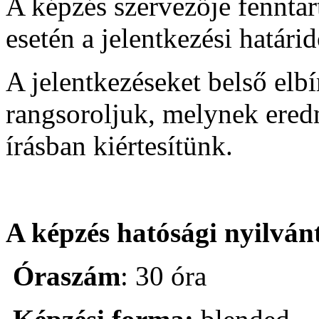
A képzés szervezője fenntart
esetén a jelentkezési határid
A jelentkezéseket belső elbí
rangsoroljuk, melynek ered
írásban kiértesítünk.
A képzés h
atósági nyilván
Óraszám
: 30 óra