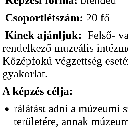
Képzési forma:
blended
Csoportlétszám:
20 fő
Kinek ajánljuk:
Felső- va
rendelkező muzeális intéz
Középfokú végzettség eseté
gyakorlat.
A képzés célja:
rálátást adni a múzeumi 
területére, annak múzeu