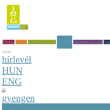
Képzések
Főoldal
Rólunk
Hírek, események
Múzeumi à la carte
Tud
hírlevél
HUN
ENG
Képzési tematikák