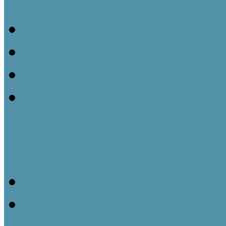
Kulturális szakemberekn
Önkormányzatoknak szól
Pedagógusoknak szóló k
E-learning
Bemutatkozás
Munkatársak
Oktatási helyszínek