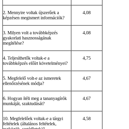
2. Mennyire voltak újszerűek a
4,08
képzésen megismert információk?
3. Milyen volt a továbbképzés
4,08
gyakorlati hasznosságának
megítélése?
4. Teljesíthetők voltak-e a
4,75
továbbképzés előírt követelményei?
5. Megfelelő volt-e az ismeretek
4,67
ellenőrzésének módja?
6. Hogyan ítéli meg a tananyagírók
4,67
munkáját, szaktudását?
10. Megfelelőek voltak-e a tárgyi
4,58
feltételek (általános feltételek,
eszközök, segédletek)?