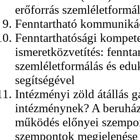
erőforrás szemléletformál
Fenntartható kommunikác
Fenntarthatósági kompet
ismeretközvetítés: fennt
szemléletformálás és edu
segítségével
Intézményi zöld átállás g
intézménynek? A beruházá
működés előnyei szempon
szempontok megjelenése 