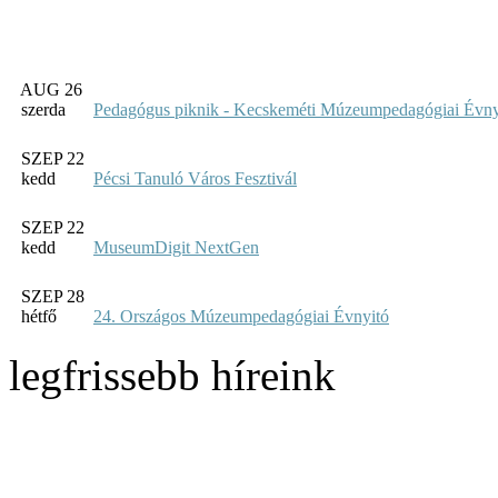
AUG 26
szerda
Pedagógus piknik - Kecskeméti Múzeumpedagógiai Évny
SZEP 22
kedd
Pécsi Tanuló Város Fesztivál
SZEP 22
kedd
MuseumDigit NextGen
SZEP 28
hétfő
24. Országos Múzeumpedagógiai Évnyitó
legfrissebb híreink