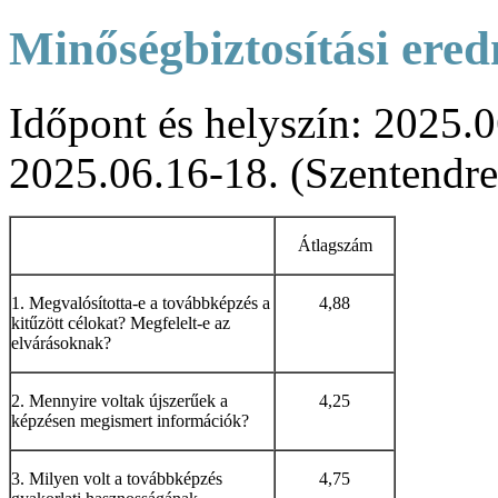
Minőségbiztosítási ere
Időpont és helyszín: 2025.0
2025.06.16-18. (Szentendre
Átlagszám
1. Megvalósította-e a továbbképzés a
4,88
kitűzött célokat? Megfelelt-e az
elvárásoknak?
2. Mennyire voltak újszerűek a
4,25
képzésen megismert információk?
3. Milyen volt a továbbképzés
4,75