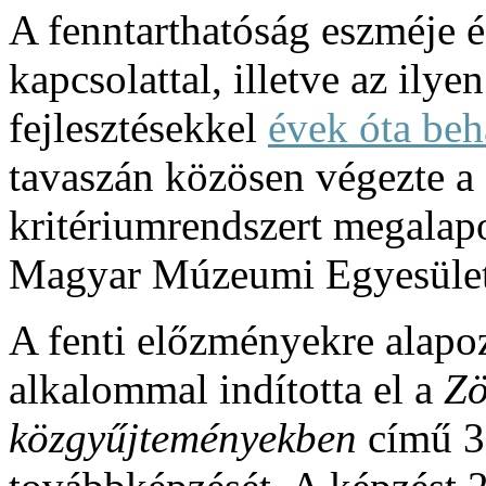
A fenntarthatóság eszméje 
kapcsolattal, illetve az ilye
fejlesztésekkel
évek óta beh
tavaszán közösen végezte 
kritériumrendszert megalapo
Magyar Múzeumi Egyesület
A fenti előzményekre alap
alkalommal indította el a
Zö
közgyűjteményekben
című 30