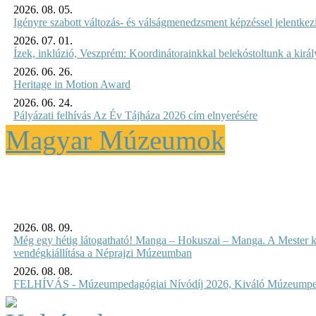
2026. 08. 05.
Igényre szabott változás- és válságmenedzsment képzéssel jelent
2026. 07. 01.
Ízek, inklúzió, Veszprém: Koordinátorainkkal belekóstoltunk a kirá
2026. 06. 26.
Heritage in Motion Award
2026. 06. 24.
Pályázati felhívás Az Év Tájháza 2026 cím elnyerésére
Magyar Múzeumok
2026. 08. 09.
Még egy hétig látogatható! Manga – Hokuszai – Manga. A Mester k
vendégkiállítása a Néprajzi Múzeumban
2026. 08. 08.
FELHÍVÁS - Múzeumpedagógiai Nívódíj 2026, Kiváló Múzeumpe