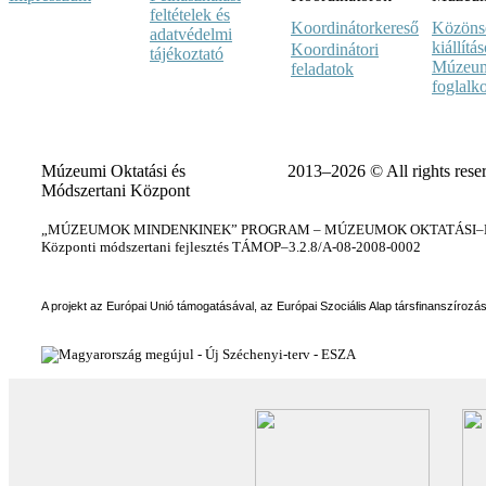
feltételek és
Koordinátorkereső
Közöns
adatvédelmi
kiállítá
Koordinátori
tájékoztató
Múzeum
feladatok
foglalk
Múzeumi Oktatási és
2013–2026 © All rights rese
Módszertani Központ
„MÚZEUMOK MINDENKINEK” PROGRAM – MÚZEUMOK OKTATÁSI–KÉ
Központi módszertani fejlesztés TÁMOP–3.2.8/A-08-2008-0002
A projekt az Európai Unió támogatásával, az Európai Szociális Alap társfinanszírozá