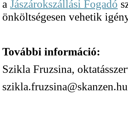
a
Jászárokszállási Fogadó
sz
önköltségesen vehetik igén
További információ:
Szikla Fruzsina, oktatássze
szikla.fruzsina@skanzen.hu