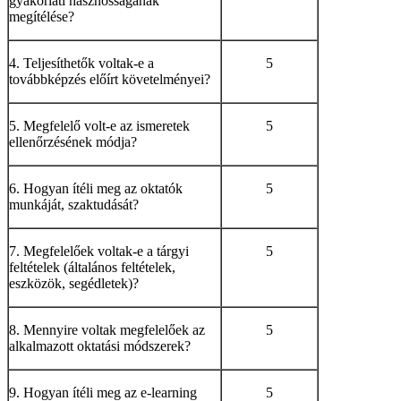
gyakorlati hasznosságának
megítélése?
4. Teljesíthetők voltak-e a
5
továbbképzés előírt követelményei?
5. Megfelelő volt-e az ismeretek
5
ellenőrzésének módja?
6. Hogyan ítéli meg az oktatók
5
munkáját, szaktudását?
7. Megfelelőek voltak-e a tárgyi
5
feltételek (általános feltételek,
eszközök, segédletek)?
8. Mennyire voltak megfelelőek az
5
alkalmazott oktatási módszerek?
9. Hogyan ítéli meg az e-learning
5