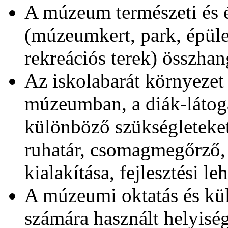
A múzeum természeti és é
(múzeumkert, park, épület,
rekreációs terek) összhan
Az iskolabarát környezet 
múzeumban, a diák-látoga
különböző szükségleteket 
ruhatár, csomagmegőrző,
kialakítása, fejlesztési le
A múzeumi oktatás és k
számára használt helyiség