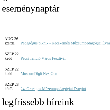
eseménynaptár
AUG 26
szerda
Pedagógus piknik - Kecskeméti Múzeumpedagógiai Évny
SZEP 22
kedd
Pécsi Tanuló Város Fesztivál
SZEP 22
kedd
MuseumDigit NextGen
SZEP 28
hétfő
24. Országos Múzeumpedagógiai Évnyitó
legfrissebb híreink