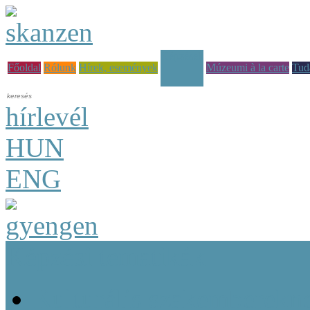
Képzések
Főoldal
Rólunk
Hírek, események
Múzeumi à la carte
Tud
hírlevél
HUN
ENG
Képzési tematikák
Kulturális szakemberekn