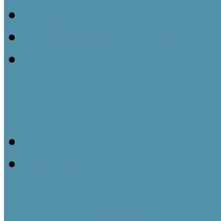
Önkormányzatoknak szól
Pedagógusoknak szóló k
E-learning
Bemutatkozás
Munkatársak
Oktatási helyszínek
Képzéseink 2026-ben