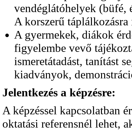
vendéglátóhelyek (büfé, é
A korszerű táplálkozásra
A gyermekek, diákok érde
figyelembe vevő tájékozta
ismeretátadást, tanítást s
kiadványok, demonstráció
Jelentkezés a képzésre:
A képzéssel kapcsolatban é
oktatási referensnél lehet, 