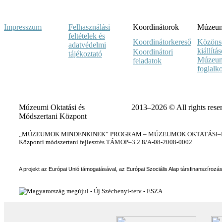
Impresszum
Felhasználási
Koordinátorok
Múzeumi
feltételek és
Koordinátorkereső
Közöns
adatvédelmi
kiállítá
Koordinátori
tájékoztató
Múzeum
feladatok
foglalk
Múzeumi Oktatási és
2013–2026 © All rights rese
Módszertani Központ
„MÚZEUMOK MINDENKINEK” PROGRAM – MÚZEUMOK OKTATÁSI–KÉ
Központi módszertani fejlesztés TÁMOP–3.2.8/A-08-2008-0002
A projekt az Európai Unió támogatásával, az Európai Szociális Alap társfinanszírozá