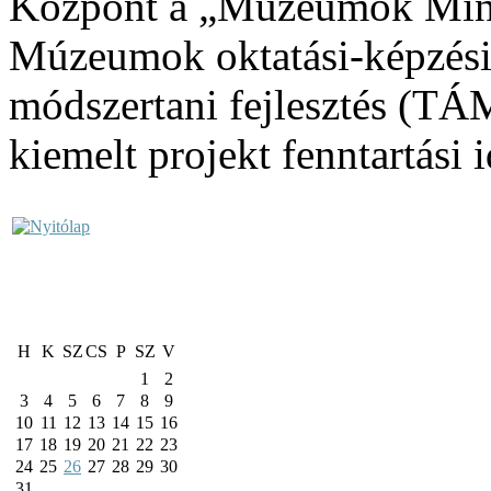
Központ a „Múzeumok Min
Múzeumok oktatási-képzési 
módszertani fejlesztés (T
kiemelt projekt fenntartási
H
K
SZ
CS
P
SZ
V
1
2
3
4
5
6
7
8
9
10
11
12
13
14
15
16
17
18
19
20
21
22
23
24
25
26
27
28
29
30
31