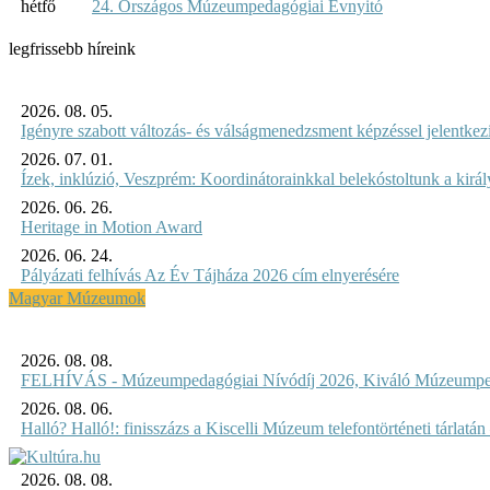
hétfő
24. Országos Múzeumpedagógiai Évnyitó
legfrissebb híreink
2026. 08. 05.
Igényre szabott változás- és válságmenedzsment képzéssel jelent
2026. 07. 01.
Ízek, inklúzió, Veszprém: Koordinátorainkkal belekóstoltunk a kirá
2026. 06. 26.
Heritage in Motion Award
2026. 06. 24.
Pályázati felhívás Az Év Tájháza 2026 cím elnyerésére
Magyar Múzeumok
2026. 08. 08.
FELHÍVÁS - Múzeumpedagógiai Nívódíj 2026, Kiváló Múzeumpe
2026. 08. 06.
Halló? Halló!: finisszázs a Kiscelli Múzeum telefontörténeti tárlatán
2026. 08. 08.