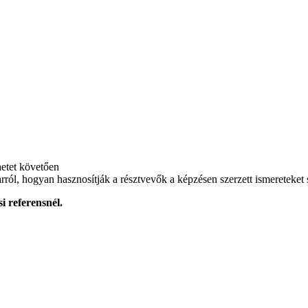
hetet követően
rról, hogyan hasznosítják a résztvevők a képzésen szerzett ismereteket
i referensnél.