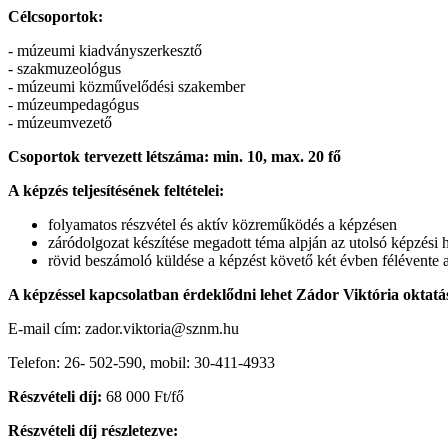
Célcsoportok:
- múzeumi kiadványszerkesztő
- szakmuzeológus
- múzeumi közművelődési szakember
- múzeumpedagógus
- múzeumvezető
Csoportok tervezett létszáma:
min. 10, max. 20
fő
A képzés teljesítésének feltételei:
folyamatos részvétel és aktív közreműködés a képzésen
záródolgozat készítése megadott téma alpján az utolsó képzési 
rövid beszámoló küldése a képzést követő két évben félévente a
A képzéssel kapcsolatban érdeklődni lehet Zádor Viktória oktatás
E-mail cím: zador.viktoria@sznm.hu
Telefon: 26- 502-590, mobil: 30-411-4933
Részvételi díj:
68 000 Ft/fő
Részvételi díj részletezve: