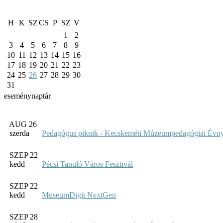
H
K
SZ
CS
P
SZ
V
1
2
3
4
5
6
7
8
9
10
11
12
13
14
15
16
17
18
19
20
21
22
23
24
25
26
27
28
29
30
31
eseménynaptár
AUG 26
szerda
Pedagógus piknik - Kecskeméti Múzeumpedagógiai Évny
SZEP 22
kedd
Pécsi Tanuló Város Fesztivál
SZEP 22
kedd
MuseumDigit NextGen
SZEP 28