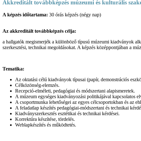
Akkreditált továbbképzés múzeumi és kulturális sza
A képzés időtartama:
30
órás képzés (négy nap)
Az akkreditált továbbképzés célja:
a hallgatók megismerjék a különböző típusú múzeumi kiadványok alkalma
szerkesztési, technikai megoldásokat. A képzés középpontjában a múze
Tematika:
Az oktatási célú kiadványok típusai (papír, demonstrációs eszk
Célközönség-elemzés.
Recepció-elméleti, pedagógiai és módszertani alapismeretek.
A múzeum egységes kiadványozási politikájával kapcsolatos elvá
A csoportmunka lehetőségei az egyes célcsoportokban és az ehhe
A feladatlap készítés pedagógiai-módszertani és technikai kérdé
Kiadványszerkesztés esztétikai és technikai kérdései.
Korrektúra készítése, tördelés.
Weblapkészítés és működtetés.