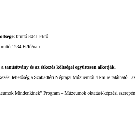
öltsége
: bruttó 8041 Ft/fő
bruttó 1534 Ft/fő/nap
, a tanúsítvány és az étkezés költségei együttesen alkotják.
 étkezési lehetőség a Szabadtéri Néprajzi Múzuemtól 4 km-re található -
umok Mindenkinek” Program – Múzeumok oktatási-képzési szerepének