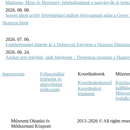
Madonna, Muse és Morrissey: belehallgattunk a nagyágyúk új leme
2026. 08. 08.
Sosem látott archív felvételekkel indított éjjel-nappali adást a Gree
Skanzen hírek
2026. 07. 06.
Emlékéremmel tüntette ki a Debreceni Egyetem a Skanzen főigazgat
2026. 06. 24.
Azokat sem felejtjük, akik felejtenek – Demencia program a Skanz
Impresszum
Felhasználási
Koordinátorok
Múzeumi
feltételek és
Koordinátorkereső
Közöns
adatvédelmi
kiállítá
Koordinátori
tájékoztató
Múzeum
feladatok
foglalk
Múzeumi Oktatási és
2013–2026 © All rights rese
Módszertani Központ