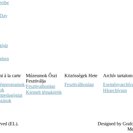
zeibe
n Day
óját
enben
 à la carte
Múzeumok Őszi
Közösségek Hete
Archív tartalom
Fesztiválja
égprogramok,
Fesztiválhonlap
Eseményarchí
Fesztivalhonlap
sok
Hírarchívum
Kiemelt témakörök
pedagógiai
ozások
rved (EL).
Designed by Graf
Me