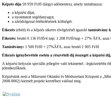
Képzés díja
59 959 Ft/fő (tárgyi adómentes), amely tartalmazza:
a képzési díjat,
a nyomtatott segédanyagot,
a záródolgozat értékelésének költségét.
Étkezés
(ebéd) és a képzés sikeres elvégézését igazoló
tanúsítvány k
Étkezés:
bruttó 6 136 Ft/fő/4 nap: 1 208 Ft/fő/nap + 27% ÁFA, azaz 
Tanúsítvány:
1 500 Ft/fő + 27%ÁFA, azaz bruttó 1 905 Ft/fő
Étkezés igénybevétele esetén a részvételi díj összegét a képzési díj
A képzési helyszín speciális jellegére való tekintettel - legközelebbi
jelentkezőknek.
Képzésünk nem a Múzeumi Oktatási és Módszertani Központ a „Múze
2008-0002) kiemelt projekt keretében valósul meg.