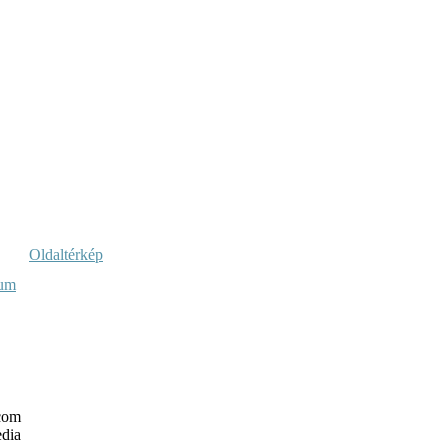
Oldaltérkép
vum
com
dia