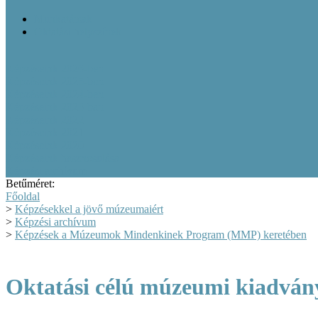
Munkatársak
Oktatási helyszínek
Képzéseink 2026-ben
Képzéseink 2025-ben
Képzéseink 2024-ben
Képzéseink 2023-ban
Képzéseink 2022
Képzéseink 2021
Képzéseink 2020
Képzéseink hasznosulása
Képzési archívum
Betűméret:
Főoldal
>
Képzésekkel a jövő múzeumaiért
>
Képzési archívum
>
Képzések a Múzeumok Mindenkinek Program (MMP) keretében
Oktatási célú múzeumi kiadván