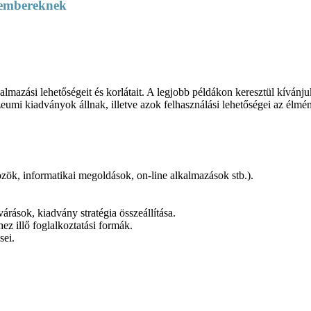
kembereknek
zási lehetőségeit és korlátait. A legjobb példákon keresztül kívánjuk b
umi kiadványok állnak, illetve azok felhasználási lehetőségei az élmé
özök, informatikai megoldások, on-line alkalmazások stb.).
rások, kiadvány stratégia összeállítása.
z illő foglalkoztatási formák.
sei.