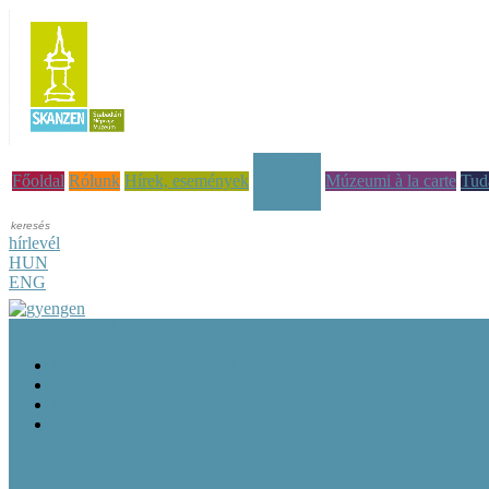
Képzések
Főoldal
Rólunk
Hírek, események
Múzeumi à la carte
Tud
hírlevél
HUN
ENG
Képzési tematikák
Kulturális szakembereknek szóló képzések
Önkormányzatoknak szóló képzések
Pedagógusoknak szóló képzések
E-learning
Bemutatkozás