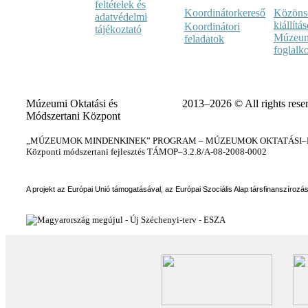
feltételek és
Koordinátorkereső
Közöns
adatvédelmi
kiállítá
Koordinátori
tájékoztató
Múzeum
feladatok
foglalk
Múzeumi Oktatási és
2013–2026 © All rights rese
Módszertani Központ
„MÚZEUMOK MINDENKINEK” PROGRAM – MÚZEUMOK OKTATÁSI–KÉ
Központi módszertani fejlesztés TÁMOP–3.2.8/A-08-2008-0002
A projekt az Európai Unió támogatásával, az Európai Szociális Alap társfinanszírozá