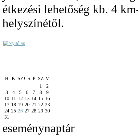
étkezési lehetőség kb. 4 km-
helyszínétől.
H
K
SZ
CS
P
SZ
V
1
2
3
4
5
6
7
8
9
10
11
12
13
14
15
16
17
18
19
20
21
22
23
24
25
26
27
28
29
30
31
eseménynaptár