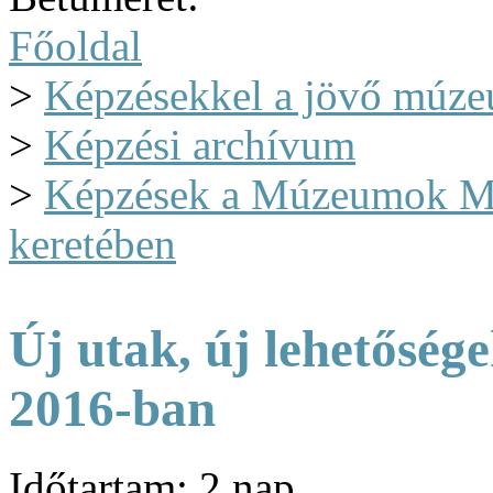
Főoldal
>
Képzésekkel a jövő múze
>
Képzési archívum
>
Képzések a Múzeumok M
keretében
Új utak, új lehetőség
2016-ban
Időtartam: 2 nap