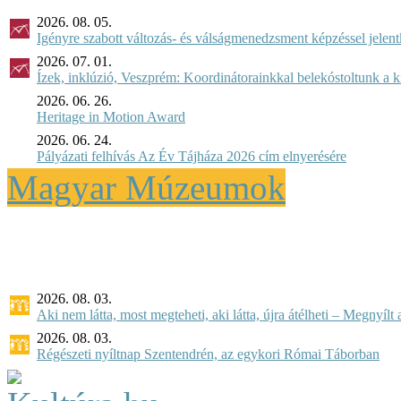
2026. 08. 05.
Igényre szabott változás- és válságmenedzsment képzéssel jel
2026. 07. 01.
Ízek, inklúzió, Veszprém: Koordinátorainkkal belekóstoltunk a 
2026. 06. 26.
Heritage in Motion Award
2026. 06. 24.
Pályázati felhívás Az Év Tájháza 2026 cím elnyerésére
Magyar Múzeumok
2026. 08. 03.
Aki nem látta, most megteheti, aki látta, újra átélheti – Megnyílt a 
2026. 08. 03.
Régészeti nyíltnap Szentendrén, az egykori Római Táborban