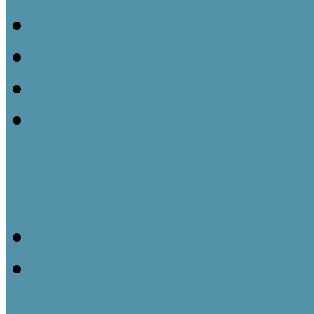
Kulturális szakemberekn
Önkormányzatoknak szól
Pedagógusoknak szóló k
E-learning
Bemutatkozás
Munkatársak
Oktatási helyszínek