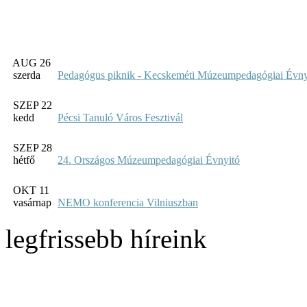
AUG 26
szerda
Pedagógus piknik - Kecskeméti Múzeumpedagógiai Évny
SZEP 22
kedd
Pécsi Tanuló Város Fesztivál
SZEP 28
hétfő
24. Országos Múzeumpedagógiai Évnyitó
OKT 11
vasárnap
NEMO konferencia Vilniuszban
legfrissebb híreink