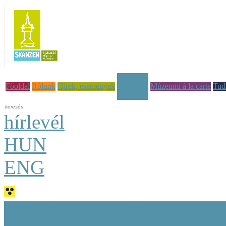
Képzések
Főoldal
Rólunk
Hírek, események
Múzeumi à la carte
Tud
hírlevél
HUN
ENG
Képzési tematikák