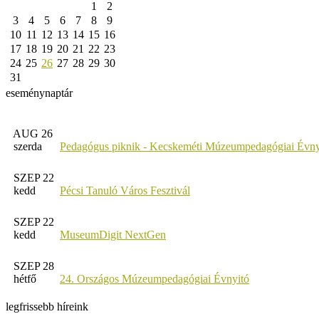
1
2
3
4
5
6
7
8
9
10
11
12
13
14
15
16
17
18
19
20
21
22
23
24
25
26
27
28
29
30
31
eseménynaptár
AUG 26
szerda
Pedagógus piknik - Kecskeméti Múzeumpedagógiai Évny
SZEP 22
kedd
Pécsi Tanuló Város Fesztivál
SZEP 22
kedd
MuseumDigit NextGen
SZEP 28
hétfő
24. Országos Múzeumpedagógiai Évnyitó
legfrissebb híreink