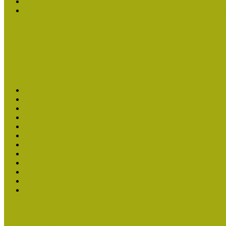
Kiváló Múzeumpedagógus Díj Adatlap 2016
Turcsányiné Kesik Gabriella kapta a Kiváló Múzeumpedagógus
Családbarát Múzeum elismerés
Események
Legfrissebb hírek
Aktuális cikkek
Hírlevél
2026. évi MOKK hírlevelek
2025. évi MOKK hírlevelek
2024. évi MOKK hírlevelek
2023. évi MOKK hírlevelek
2022. évi MOKK hírlevelek
2021. évi MOKK Hírlevelek
2020. évi MOKK Hírlevelek
2019. évi MOKK Hírlevelek
2018. évi MOKK Hírlevelek
2017
2014.
2013.
ERASMUS + (KA120-ADU)
Közösségek Hete