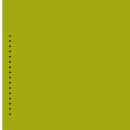
Országos Múzeumpedagógiai Évnyitók
Országos Múzeumpedagógiai Konferenciák
Pályázatfigyelő
Nemzetközi hírek a múzeumi világból
Múzeumpedagógiai Életműdíj
Molnár József kapta a Múzeumpedagógiai Életműdíjat
Múzeumpedagógiai Életműdíj 2025
Koltay Erika kapta a Múzeumpedagógiai Életműdíjat 2023-ban
Felhívás: Múzeumpedagógiai Életműdíj 2023
Lengyelné Kurucz Katalin kapta 2021-ben a Múzeumpedagógia
Felhívás: Múzeumpedagógiai Életműdíj 2021
Kustánné Hegyi Füstös Ilona kapta a Múzeumpedagógiai Életm
Felhívás Múzeumpedagógiai Életműdíjra 2019
Gratulálunk Káldy Máriának a Múzeumpedagógiai Életműdíjh
Múzeumpedagógiai Életműdíj 2017
2015-ben Lovas Márta kapta a Múzeumpedagógiai Életműdíjat
Múzeumpedagógiai Életműdíj 2015 - Felhívás
Dr. Vásárhelyi Tamásé a Múzeumpedagógiai Életműdíj 2013-b
Ki kapja 2013-ban a Múzeumpedagógiai Életműdíjat?
Múzeumpedagógiai Életműdíj 2013 adatlap
Felhívás múzeumpedagógiai életmű elismerésére 2013
Közösségi Múzeum elismerés