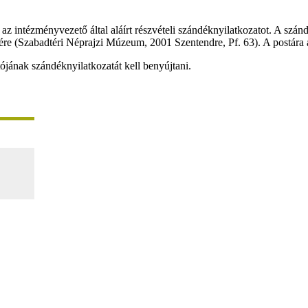
 intézményvezető által aláírt részvételi szándéknyilatkozatot. A szándék
re (Szabadtéri Néprajzi Múzeum, 2001 Szentendre, Pf. 63). A postára adá
ának szándéknyilatkozatát kell benyújtani.