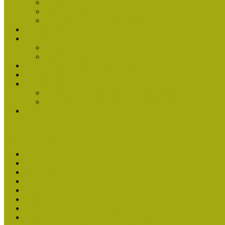
Beérkezett pályázatok
Nívódíj felhívás 2014
Múzeumpedagógiai Nívódíj Adatlap
Nívódíjat nyert pályázatok 2013-ban
Nívódíj 2013
Beérkezett pályázatok
Nívódíj Felhívás 2013
Múzeumpedagógiai Nívódíj Felhívás 2013
Nívódíj Adatlap 2013
Nívódíjat nyert pályázatok 2011-2012
2012-ben Múzeumpedagógiai Nívódíjat nyertek
2011-ben Múzeumpedagógiai Nívódíjat nyertek
Története
Kiváló Múzeumpedagógus Díj
Kiváló Múzeumpedagógus 2026
Kiváló Múzeumpedagógus 2024
Kiváló Múzeumpedagógus Díj 2022
Kiváló Múzeumpedagógus Díj 2020
2018-ban Joó Emese kapta a Kiváló Múzeumpedagógus elisme
Felhívás Kiváló Múzeumpedagógus Díjra 2018
2016-ban Pató Mária és Szabics Ágnes kaptak Kiváló Múzeum
Felhívás Kiváló Múzeumpedagógus Díjra (2016)