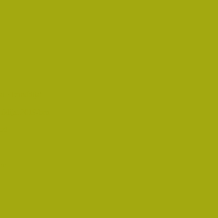
i Életműdíjat
űdíjat 2019-ben
oz!
an