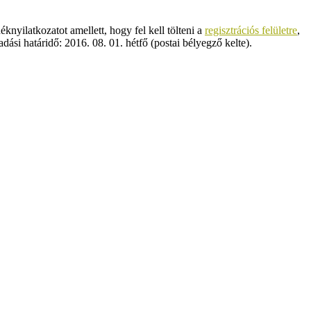
nyilatkozatot amellett, hogy fel kell tölteni a
regisztrációs felületre
,
si határidő: 2016. 08. 01. hétfő (postai bélyegző kelte).