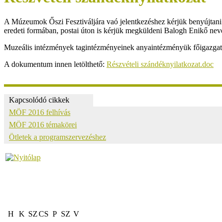
A Múzeumok Őszi Fesztiváljára vaó jelentkezéshez kérjük benyújtani az
eredeti formában, postai úton is kérjük megküldeni Balogh Enikő nevé
Muzeális intézmények tagintézményeinek anyaintézményük főigazgatój
A dokumentum innen letölthető:
Részvételi szándéknyilatkozat.doc
Kapcsolódó cikkek
MÖF 2016 felhívás
MÖF 2016 témakörei
Ötletek a programszervezéshez
H
K
SZ
CS
P
SZ
V