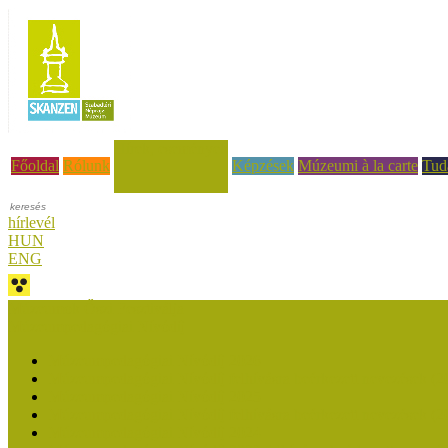
Hírek, események
Főoldal
Rólunk
Képzések
Múzeumi à la carte
Tud
hírlevél
HUN
ENG
Múzeumok Őszi Fesztiválja
Múzeumpedagógiai Nívódíj
Múzeumpedagógiai Nívódíj 2026
Múzeumpedagógiai Nívódíj felhívásra beérkezett nevezések (2
Múzeumpedagógiai Nívódíj 2025
Múzeumpedagógiai Nívódíj felhívásra beérkezett nevezések (2
Múzeumpedagógiai Nívódíj 2024