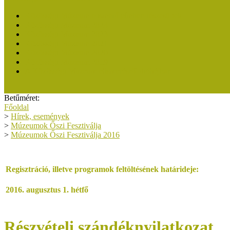
Közösségi Múzeum elismerő címben részesültek
Közösségi Múzeum 2024
Közösségi Múzeum 2023
Közösségi Múzeum 2021
Közösségi Múzeum 2020
Közösségi Múzeum 2019
A Közösségi Múzeum elismerésről dióhéjban
Betűméret:
Főoldal
>
Hírek, események
>
Múzeumok Őszi Fesztiválja
>
Múzeumok Őszi Fesztiválja 2016
Regisztráció, illetve programok feltöltésének határideje:
2016. augusztus 1. hétfő
Részvételi szándéknyilatkozat