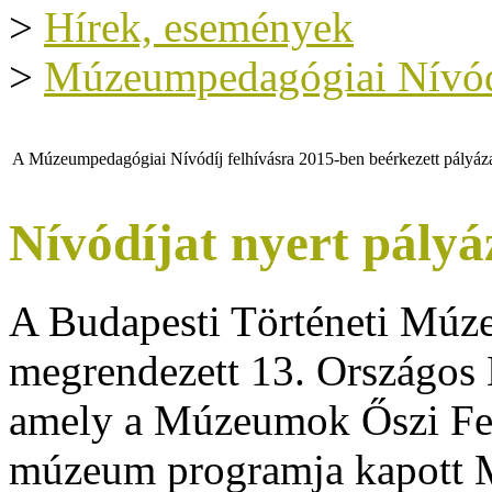
>
Hírek, események
>
Múzeumpedagógiai Nívód
A Múzeumpedagógiai Nívódíj felhívásra 2015-ben beérkezett pályá
Nívódíjat nyert pály
A Budapesti Történeti Mú
megrendezett 13. Országo
amely a Múzeumok Őszi Fes
múzeum programja kapott 