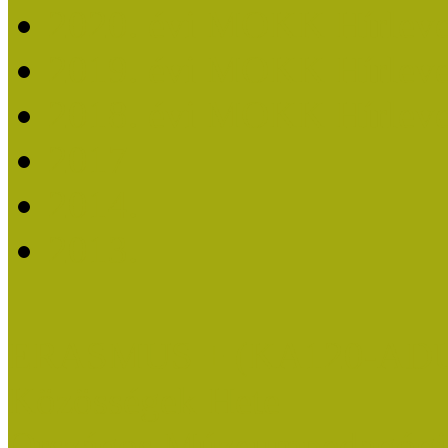
2020. évi MOKK Hírleve
2019. évi MOKK Hírleve
2018. évi MOKK Hírleve
2017
2014.
2013.
ERASMUS + (KA120-AD
Közösségek Hete
Országos Múzeumpedagógia