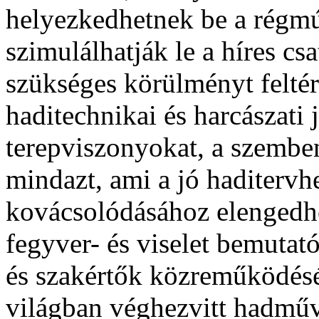
helyezkedhetnek be a régm
szimulálhatják le a híres cs
szükséges körülményt feltér
haditechnikai és harcászati j
terepviszonyokat, a szembe
mindazt, ami a jó haditervh
kovácsolódásához elengedhet
fegyver- és viselet bemutató
és szakértők közreműködésév
világban véghezvitt hadműv