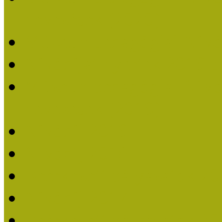
nevezések (2020)
Múzeumpedagógiai Nívó
Nívódíjat nyertek 2019-
Múzeumpedagógiai Nívódí
nevezések (2019)
Nívódíj 2019
Nívódíj 2018
Beérkezett pályázatok 2
Nívódíj 2017
Beérkezett pályázatok 2