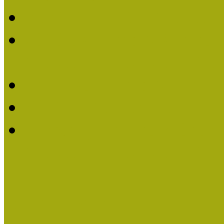
Felhívás Kiváló Múzeum
2016-ban Pató Mária és 
Múzeumpedagógus Díjat
Felhívás Kiváló Múzeum
Kiváló Múzeumpedagógus
Turcsányiné Kesik Gabrie
Múzeumpedagógus Díjat
Családbarát Múzeum elisme