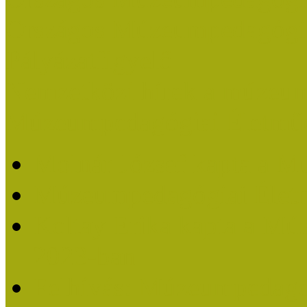
Országos Múzeumpedagógia
Pályázatfigyelő
Nemzetközi hírek a múzeum
Múzeumpedagógiai Életmű
Molnár József kapta a M
Múzeumpedagógiai Élet
Koltay Erika kapta a Mú
2023-ban
Felhívás: Múzeumpedagó