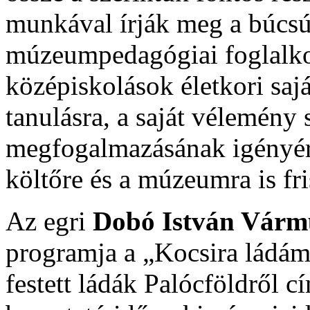
munkával írják meg a búcsú
múzeumpedagógiai foglalkoz
középiskolások életkori saj
tanulásra, a saját vélemény 
megfogalmazásának igényér
költőre és a múzeumra is fr
Az egri
Dobó István Vár
programja a „Kocsira ládám
festett ládák Palócföldről cí