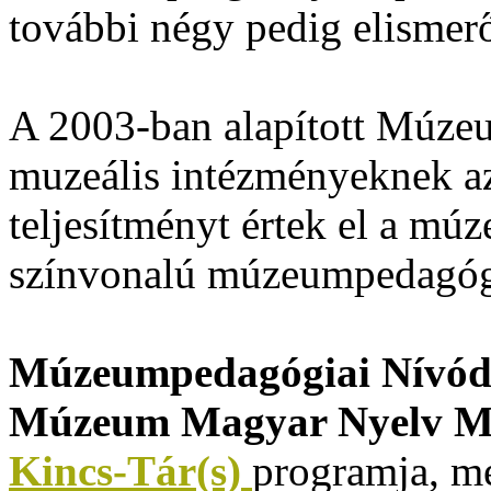
további négy pedig elismerő
A 2003-ban alapított Múze
muzeális intézményeknek az
teljesítményt értek el a mú
színvonalú múzeumpedagógi
Múzeumpedagógiai Nívódí
Múzeum Magyar Nyelv 
Kincs-Tár(s)
programja, m