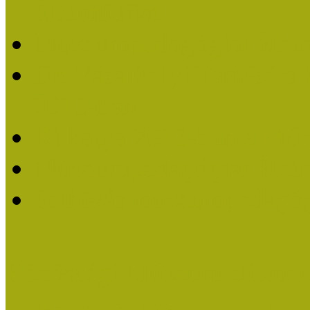
Életműdíjat
Múzeumpedagógiai Életm
Dr. Vásárhelyi Tamásé a
2013-ban
Ki kapja 2013-ban a Mú
Múzeumpedagógiai Életm
Felhívás múzeumpedagógi
Közösségi Múzeum elismer