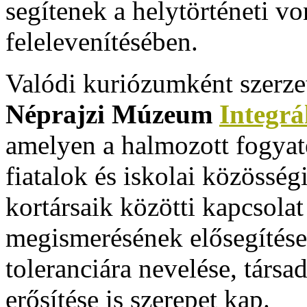
segítenek a helytörténeti v
felelevenítésében.
Valódi kuriózumként szerzet
Néprajzi Múzeum
Integrá
amelyen a halmozott fogyat
fiatalok és iskolai közösség
kortársaik közötti kapcsolat
megismerésének elősegítése
toleranciára nevelése, társa
erősítése is szerepet kap.