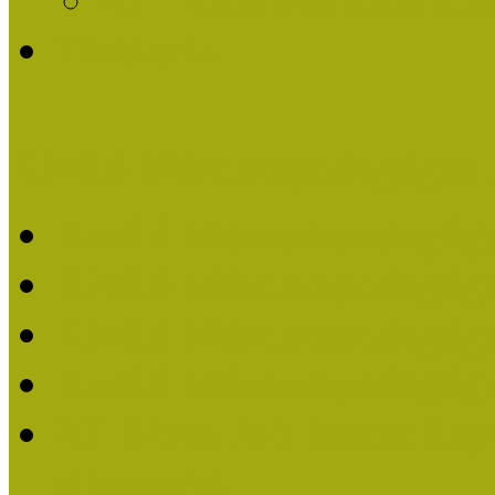
Története
Kiváló Múzeumpedagógus 
Kiváló Múzeumpedagóg
Kiváló Múzeumpedagóg
Kiváló Múzeumpedagógu
Kiváló Múzeumpedagógu
2018-ban Joó Emese kap
elismerést