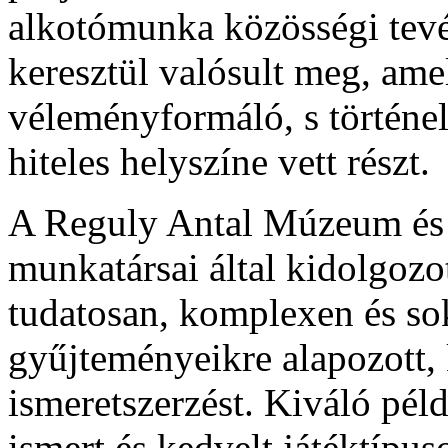
alkotómunka közösségi tev
keresztül valósult meg, am
véleményformáló, s történe
hiteles helyszíne vett részt.
A Reguly Antal Múzeum és
munkatársai által kidolgozo
tudatosan, komplexen és sok
gyűjteményeikre alapozott,
ismeretszerzést. Kiváló pél
ismert és kedvelt játéktípus