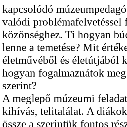
kapcsolódó múzeumpedagógi
valódi problémafelvetéssel 
közönséghez. Ti hogyan búc
lenne a temetése? Mit érték
életművéből és életútjából 
hogyan fogalmaznátok meg a
szerint?
A meglepő múzeumi feladat 
kihívás, telitalálat. A diáko
össze a szerintük fontos ré