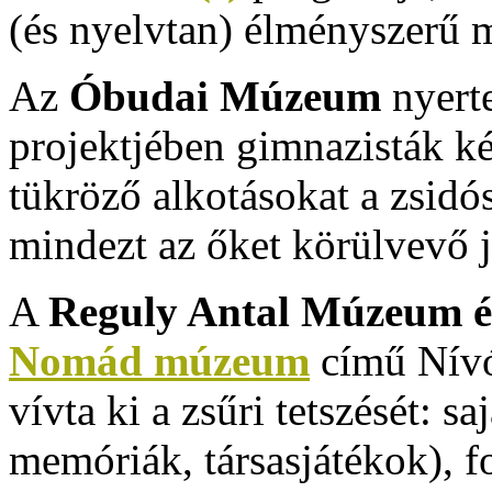
(és nyelvtan) élményszerű m
Az
Óbudai Múzeum
nyert
projektjében gimnazisták ké
tükröző alkotásokat a zsidós
mindezt az őket körülvevő j
A
Reguly Antal Múzeum é
Nomád múzeum
című Nívó
vívta ki a zsűri tetszését: s
memóriák, társasjátékok), f