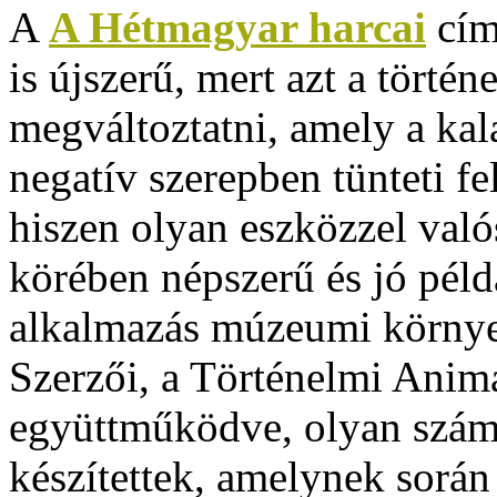
A
A Hétmagyar harcai
cím
is újszerű, mert azt a törté
megváltoztatni, amely a ka
negatív szerepben tünteti f
hiszen olyan eszközzel valós
körében népszerű és jó pél
alkalmazás múzeumi környez
Szerzői, a Történelmi Anim
együttműködve, olyan számí
készítettek, amelynek során