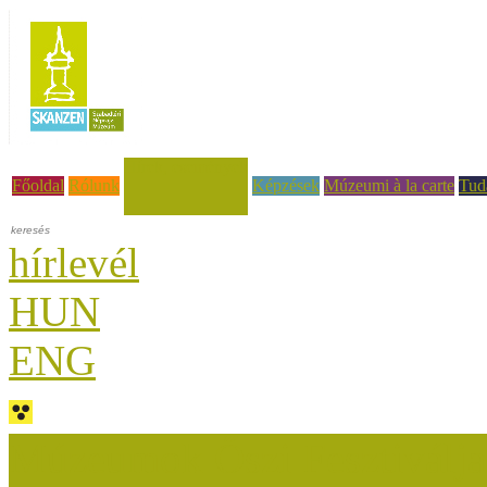
Hírek, események
Főoldal
Rólunk
Képzések
Múzeumi à la carte
Tud
hírlevél
HUN
ENG
Múzeumok Őszi Fesztiválja