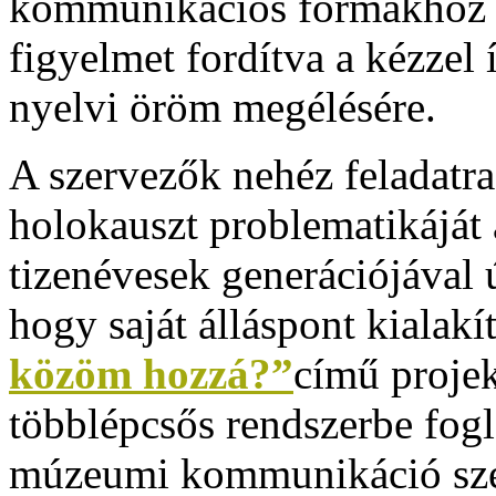
kommunikációs formákhoz va
figyelmet fordítva a kézzel 
nyelvi öröm megélésére.
A szervezők nehéz feladatra
holokauszt problematikáját 
tizenévesek generációjával 
hogy saját álláspont kialakí
közöm hozzá?”
című projek
többlépcsős rendszerbe fogl
múzeumi kommunikáció szél