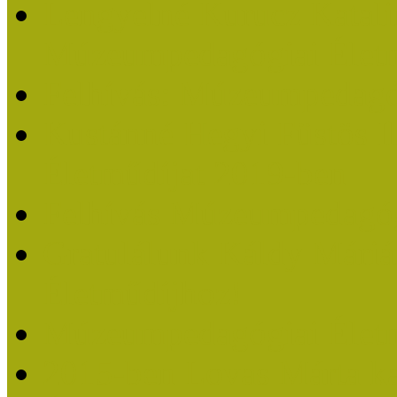
Lengyelné Kurucz Katali
Múzeumpedagógiai Életm
Felhívás: Múzeumpedagó
Kustánné Hegyi Füstös I
Életműdíjat 2019-ben
Felhívás Múzeumpedagóg
Gratulálunk Káldy Mári
Életműdíjhoz!
Múzeumpedagógiai Élet
2015-ben Lovas Márta k