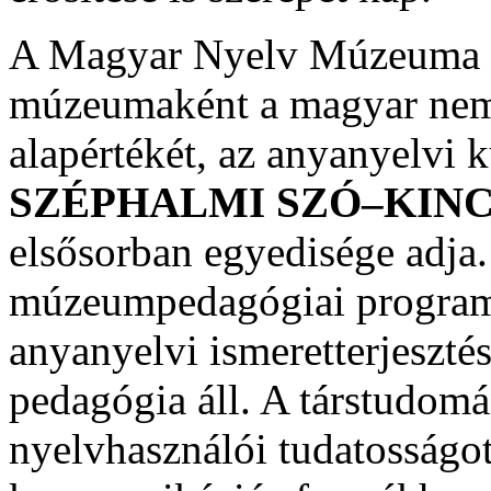
A Magyar Nyelv Múzeuma h
múzeumaként a magyar nem
alapértékét, az anyanyelvi k
SZÉPHALMI SZÓ–KINC
elsősorban egyedisége adja.
múzeumpedagógiai program
anyanyelvi ismeretterjeszté
pedagógia áll. A társtudomá
nyelvhasználói tudatosságo