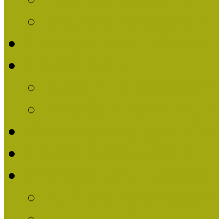
Múzeumpedagógiai Nív
Nívódíjat nyert pályázat
Nívódíj 2013
Beérkezett pályázatok
Nívódíj Felhívás 2013
Múzeumpedagógiai Nívód
Nívódíj Adatlap 2013
Nívódíjat nyert pályáza
2012-ben Múzeumpedag
2011-ben Múzeumpedag