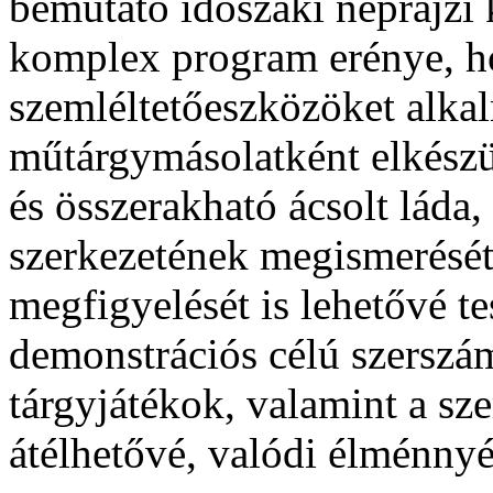
bemutató időszaki néprajzi 
komplex program erénye, hog
szemléltetőeszközöket alka
műtárgymásolatként elkészül
és összerakható ácsolt láda
szerkezetének megismerését
megfigyelését is lehetővé t
demonstrációs célú szersz
tárgyjátékok, valamint a sz
átélhetővé, valódi élménnyé