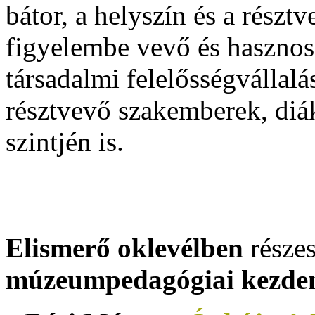
bátor, a helyszín és a részt
figyelembe vevő és hasznosí
társadalmi felelősségvállalá
résztvevő szakemberek, diá
szintjén is.
Elismerő oklevélben
részes
múzeumpedagógiai kezde