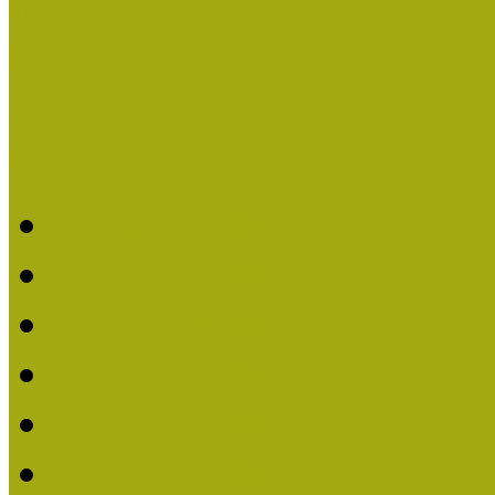
Események
Legfrissebb hírek
Aktuális cikkek
Hírlevél
2026. évi MOKK hírleve
2025. évi MOKK hírleve
2024. évi MOKK hírleve
2023. évi MOKK hírleve
2022. évi MOKK hírleve
2021. évi MOKK Hírleve