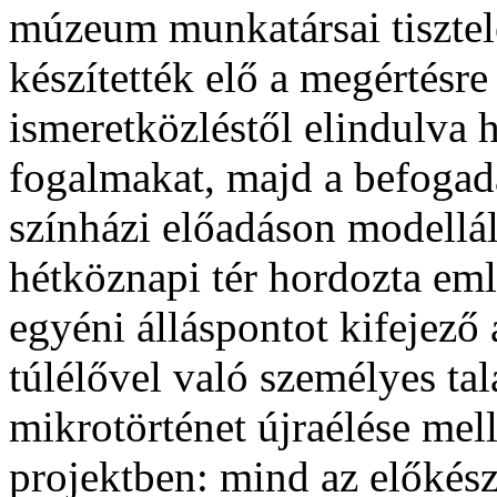
múzeum munkatársai tisztel
készítették elő a megértésr
ismeretközléstől elindulva h
fogalmakat, majd a befogadás
színházi előadáson modellált
hétköznapi tér hordozta eml
egyéni álláspontot kifejező 
túlélővel való személyes ta
mikrotörténet újraélése mell
projektben: mind az előkés