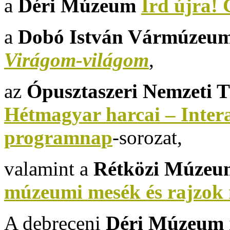
a
Déri Múzeum
Írd újra!
a
Dobó István Vármúzeu
Virágom-világom
,
az
Ópusztaszeri Nemzeti 
Hétmagyar harcai – Intera
programnap
-sorozat,
valamint a
Rétközi Múzeu
múzeumi mesék és rajzok
A debreceni
Déri Múzeum