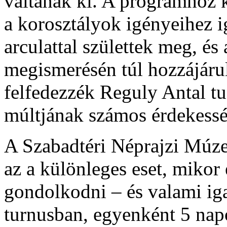
váltanak ki. A programhoz 
a korosztályok igényeihez 
arculattal születtek meg, 
megismerésén túl hozzájáru
felfedezzék Reguly Antal tud
múltjának számos érdekessé
A Szabadtéri Néprajzi Mú
az a különleges eset, miko
gondolkodni – és valami iga
turnusban, egyenként 5 nap