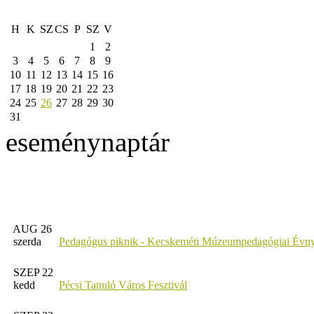
H
K
SZ
CS
P
SZ
V
1
2
3
4
5
6
7
8
9
10
11
12
13
14
15
16
17
18
19
20
21
22
23
24
25
26
27
28
29
30
31
eseménynaptár
AUG 26
szerda
Pedagógus piknik - Kecskeméti Múzeumpedagógiai Évny
SZEP 22
kedd
Pécsi Tanuló Város Fesztivál