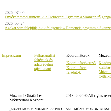
2026. 07. 06.
Emlékéremmel tüntette ki a Debreceni Egyetem a Skanzen főigazgat
2026. 06. 24.
Azokat sem felejtjük, akik felejtenek – Demencia program a Skanz
Impresszum
Felhasználási
Koordinátorok
Múzeumi
feltételek és
Koordinátorkereső
Közöns
adatvédelmi
kiállítá
Koordinátori
tájékoztató
Múzeum
feladatok
foglalk
Múzeumi Oktatási és
2013–2026 © All rights rese
Módszertani Központ
„MÚZEUMOK MINDENKINEK” PROGRAM – MÚZEUMOK OKTATÁSI–KÉ