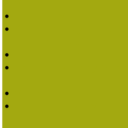
Múzeumpedagógiai Életm
Felhívás: Múzeumpedagó
Kustánné Hegyi Füstös I
Életműdíjat 2019-ben
Felhívás Múzeumpedagóg
Gratulálunk Káldy Mári
Életműdíjhoz!
Múzeumpedagógiai Élet
2015-ben Lovas Márta k
Életműdíjat