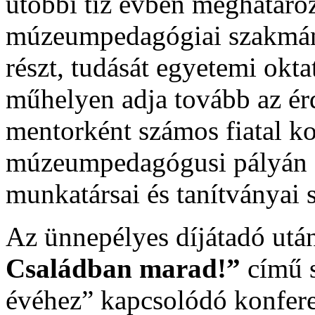
utóbbi tíz évben meghatároz
múzeumpedagógiai szakmán
részt, tudását egyetemi okt
műhelyen adja tovább az ér
mentorként számos fiatal kol
múzeumpedagógusi pályán és
munkatársai és tanítványai 
Az ünnepélyes díjátadó után
Családban marad!”
című s
évéhez” kapcsolódó konfer