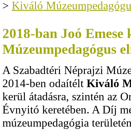
>
Kiváló Múzeumpedagógu
2018-ban Joó Emese k
Múzeumpedagógus el
A Szabadtéri Néprajzi Múzeu
2014-ben odaítélt
Kiváló 
kerül átadásra, szintén az
Évnyitó keretében. A Díj mél
múzeumpedagógia területé