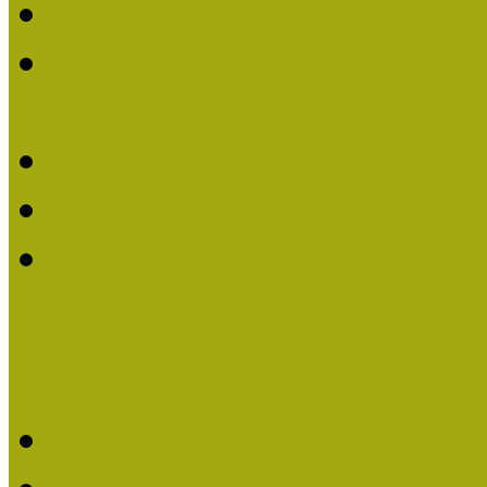
Múzeumpedagógiai Életm
Dr. Vásárhelyi Tamásé a
2013-ban
Ki kapja 2013-ban a Mú
Múzeumpedagógiai Életm
Felhívás múzeumpedagógi
Közösségi Múzeum elismer
Közösségi Múzeum elisme