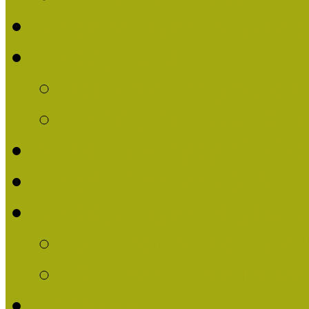
Nívódíjat nyert pályázat
Nívódíj 2013
Beérkezett pályázatok
Nívódíj Felhívás 2013
Múzeumpedagógiai Nívód
Nívódíj Adatlap 2013
Nívódíjat nyert pályáza
2012-ben Múzeumpedag
2011-ben Múzeumpedag
Története