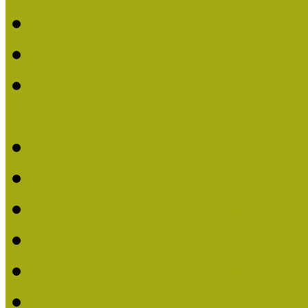
Múzeumpedagógiai Nívó
Nívódíjat nyertek 2019-
Múzeumpedagógiai Nívódí
nevezések (2019)
Nívódíj 2019
Nívódíj 2018
Beérkezett pályázatok 2
Nívódíj 2017
Beérkezett pályázatok 2
Nívódíjat nyert pályázat