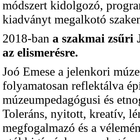
módszert kidolgozó, progra
kiadványt megalkotó szake
2018-ban
a szakmai zsűri 
az elismerésre.
Joó Emese a jelenkori múze
folyamatosan reflektálva épí
múzeumpedagógusi és etnog
Toleráns, nyitott, kreatív, 
megfogalmazó és a vélemény