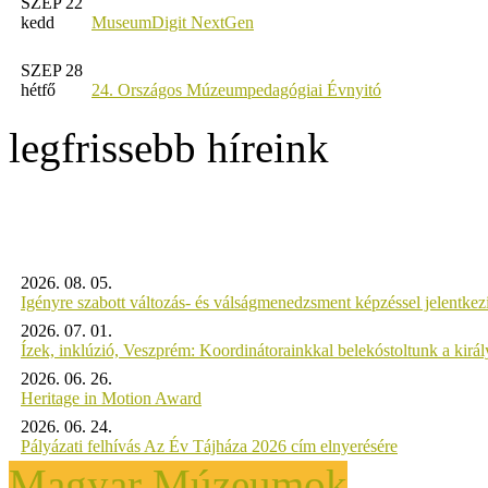
SZEP 22
kedd
MuseumDigit NextGen
SZEP 28
hétfő
24. Országos Múzeumpedagógiai Évnyitó
legfrissebb híreink
2026. 08. 05.
Igényre szabott változás- és válságmenedzsment képzéssel jelent
2026. 07. 01.
Ízek, inklúzió, Veszprém: Koordinátorainkkal belekóstoltunk a kirá
2026. 06. 26.
Heritage in Motion Award
2026. 06. 24.
Pályázati felhívás Az Év Tájháza 2026 cím elnyerésére
Magyar Múzeumok