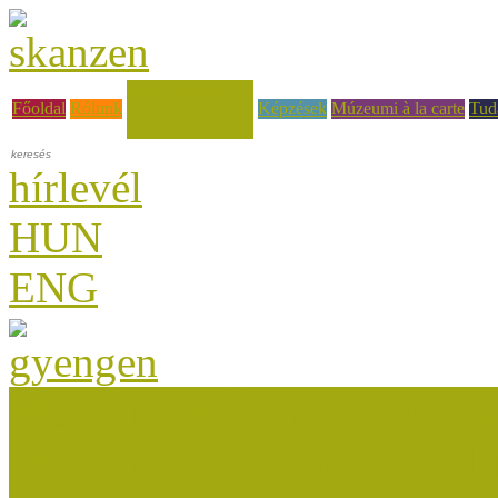
Hírek, események
Főoldal
Rólunk
Képzések
Múzeumi à la carte
Tud
hírlevél
HUN
ENG
Múzeumok Őszi Fesztiválja
Múzeumpedagógiai Nívódí