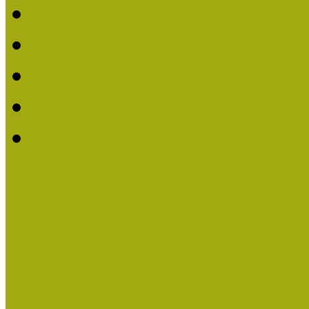
2019. évi MOKK Hírleve
2018. évi MOKK Hírleve
2017
2014.
2013.
ERASMUS + (KA120-AD
Közösségek Hete
Országos Múzeumpedagógia
Országos Múzeumpedagógia