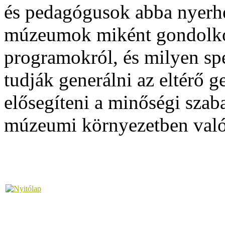
és pedagógusok abba nyerhe
múzeumok miként gondolko
programokról, és milyen spe
tudják generálni az eltérő g
elősegíteni a minőségi sza
múzeumi környezetben való 