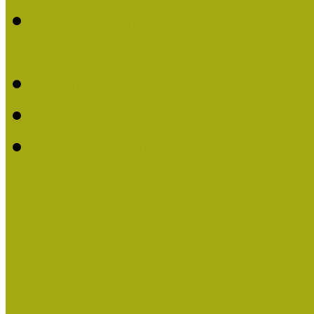
2016-ban Pató Mária és 
Múzeumpedagógus Díjat
Felhívás Kiváló Múzeum
Kiváló Múzeumpedagógus
Turcsányiné Kesik Gabrie
Múzeumpedagógus Díjat
Családbarát Múzeum elisme
Események