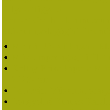
Pályázatfigyelő
Nemzetközi hírek a múzeum
Múzeumpedagógiai Életmű
Molnár József kapta a M
Múzeumpedagógiai Élet
Koltay Erika kapta a Mú
2023-ban
Felhívás: Múzeumpedagó
Lengyelné Kurucz Katali