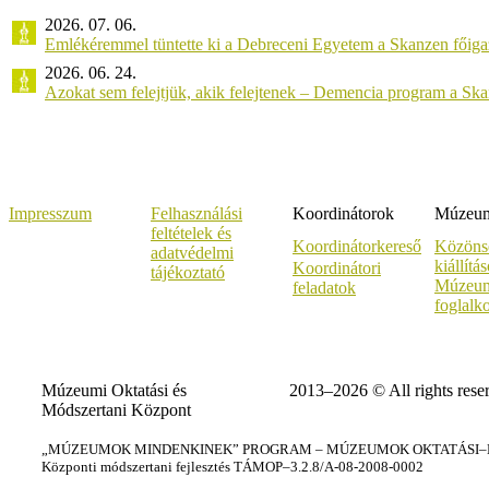
2026. 07. 06.
Emlékéremmel tüntette ki a Debreceni Egyetem a Skanzen főiga
2026. 06. 24.
Azokat sem felejtjük, akik felejtenek – Demencia program a Sk
Impresszum
Felhasználási
Koordinátorok
Múzeumi
feltételek és
Koordinátorkereső
Közöns
adatvédelmi
kiállítá
Koordinátori
tájékoztató
Múzeum
feladatok
foglalk
Múzeumi Oktatási és
2013–2026 © All rights rese
Módszertani Központ
„MÚZEUMOK MINDENKINEK” PROGRAM – MÚZEUMOK OKTATÁSI–KÉ
Központi módszertani fejlesztés TÁMOP–3.2.8/A-08-2008-0002