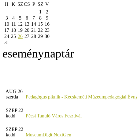
H
K
SZ
CS
P
SZ
V
1
2
3
4
5
6
7
8
9
10
11
12
13
14
15
16
17
18
19
20
21
22
23
24
25
26
27
28
29
30
31
eseménynaptár
AUG 26
szerda
Pedagógus piknik - Kecskeméti Múzeumpedagógiai Évny
SZEP 22
kedd
Pécsi Tanuló Város Fesztivál
SZEP 22
kedd
MuseumDigit NextGen