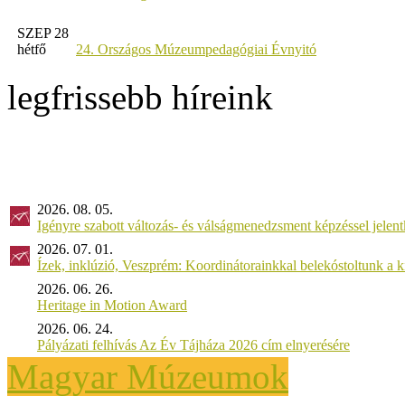
SZEP 28
hétfő
24. Országos Múzeumpedagógiai Évnyitó
legfrissebb híreink
2026. 08. 05.
Igényre szabott változás- és válságmenedzsment képzéssel jel
2026. 07. 01.
Ízek, inklúzió, Veszprém: Koordinátorainkkal belekóstoltunk a 
2026. 06. 26.
Heritage in Motion Award
2026. 06. 24.
Pályázati felhívás Az Év Tájháza 2026 cím elnyerésére
Magyar Múzeumok