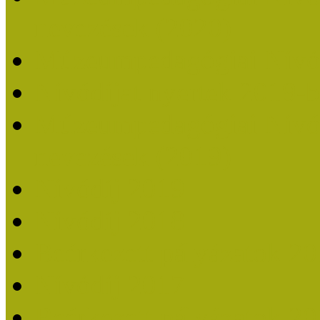
nevezések (2020)
Múzeumpedagógiai Nívó
Nívódíjat nyertek 2019-
Múzeumpedagógiai Nívódí
nevezések (2019)
Nívódíj 2019
Nívódíj 2018
Beérkezett pályázatok 2
Nívódíj 2017
Beérkezett pályázatok 2