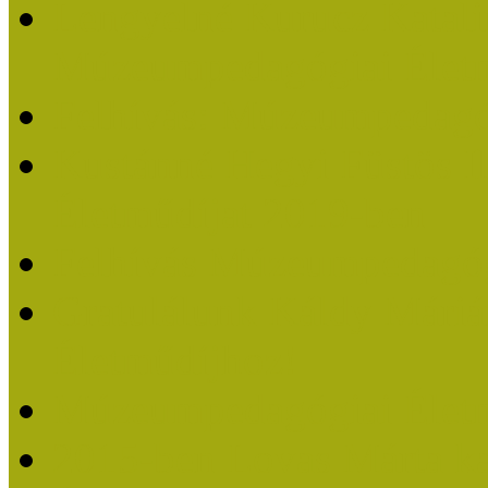
Lengyelné Kurucz Katali
Múzeumpedagógiai Életm
Felhívás: Múzeumpedagó
Kustánné Hegyi Füstös I
Életműdíjat 2019-ben
Felhívás Múzeumpedagóg
Gratulálunk Káldy Mári
Életműdíjhoz!
Múzeumpedagógiai Élet
2015-ben Lovas Márta k