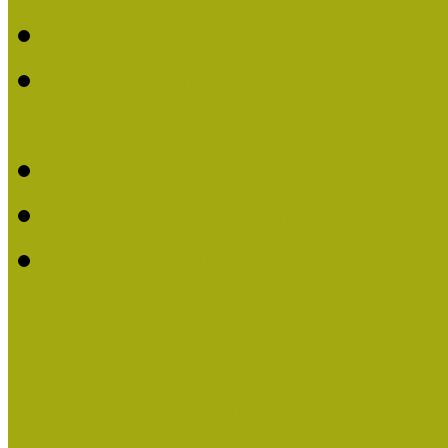
Felhívás Kiváló Múzeum
2016-ban Pató Mária és 
Múzeumpedagógus Díjat
Felhívás Kiváló Múzeum
Kiváló Múzeumpedagógus
Turcsányiné Kesik Gabrie
Múzeumpedagógus Díjat
Családbarát Múzeum elisme