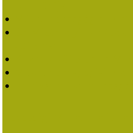
Életműdíjat
Múzeumpedagógiai Életm
Dr. Vásárhelyi Tamásé a
2013-ban
Ki kapja 2013-ban a Mú
Múzeumpedagógiai Életm
Felhívás múzeumpedagógi
Közösségi Múzeum elismer