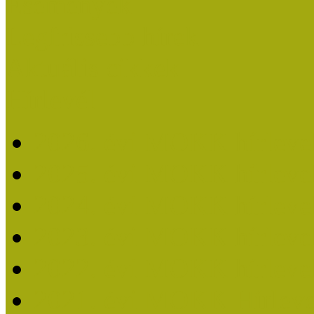
Események
Legfrissebb hírek
Aktuális cikkek
Hírlevél
2026. évi MOKK hírleve
2025. évi MOKK hírleve
2024. évi MOKK hírleve
2023. évi MOKK hírleve
2022. évi MOKK hírleve
2021. évi MOKK Hírleve