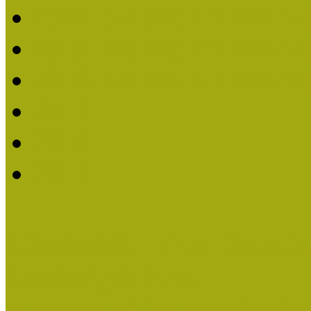
2020. évi MOKK Hírleve
2019. évi MOKK Hírleve
2018. évi MOKK Hírleve
2017
2014.
2013.
ERASMUS + (KA120-AD
Közösségek Hete
Országos Múzeumpedagógia