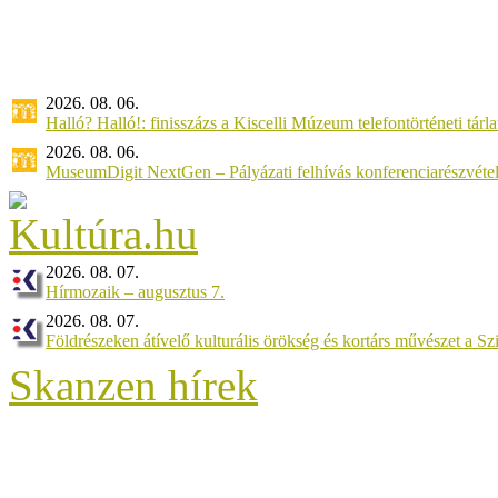
2026. 08. 06.
Halló? Halló!: finisszázs a Kiscelli Múzeum telefontörténeti tárl
2026. 08. 06.
MuseumDigit NextGen – Pályázati felhívás konferenciarészvétel
2026. 08. 07.
Hírmozaik – augusztus 7.
2026. 08. 07.
Földrészeken átívelő kulturális örökség és kortárs művészet a 
Skanzen hírek