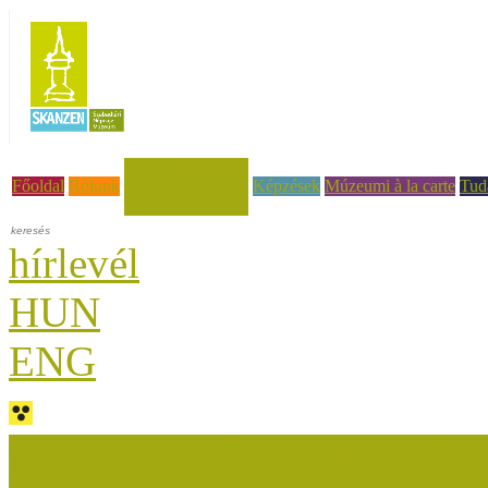
Hírek, események
Főoldal
Rólunk
Képzések
Múzeumi à la carte
Tud
hírlevél
HUN
ENG
Múzeumok Őszi Fesztiválja