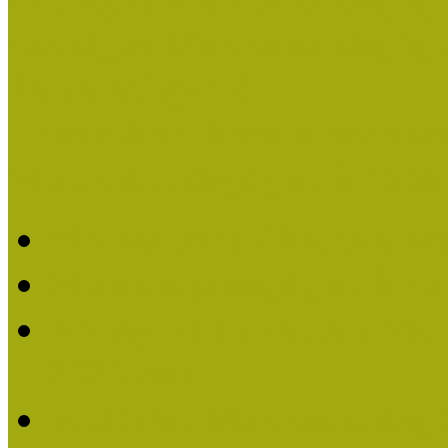
Országos Múzeumpedagógia
Pályázatfigyelő
Nemzetközi hírek a múzeum
Múzeumpedagógiai Életmű
Molnár József kapta a M
Múzeumpedagógiai Élet
Koltay Erika kapta a Mú
2023-ban
Felhívás: Múzeumpedagó