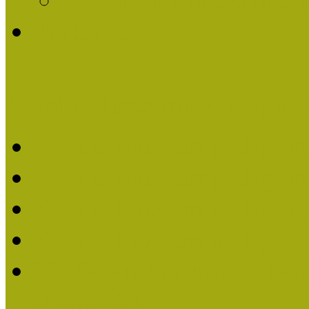
Története
Kiváló Múzeumpedagógus 
Kiváló Múzeumpedagóg
Kiváló Múzeumpedagóg
Kiváló Múzeumpedagógu
Kiváló Múzeumpedagógu
2018-ban Joó Emese kap
elismerést