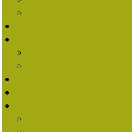
Múzeumpedagógiai Nív
Nívódíjat nyert pályázat
Nívódíj 2013
Beérkezett pályázatok
Nívódíj Felhívás 2013
Múzeumpedagógiai Nívód
Nívódíj Adatlap 2013
Nívódíjat nyert pályáza
2012-ben Múzeumpedag
2011-ben Múzeumpedag