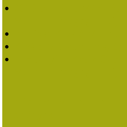
2016-ban Pató Mária és 
Múzeumpedagógus Díjat
Felhívás Kiváló Múzeum
Kiváló Múzeumpedagógus
Turcsányiné Kesik Gabrie
Múzeumpedagógus Díjat
Családbarát Múzeum elisme
Események