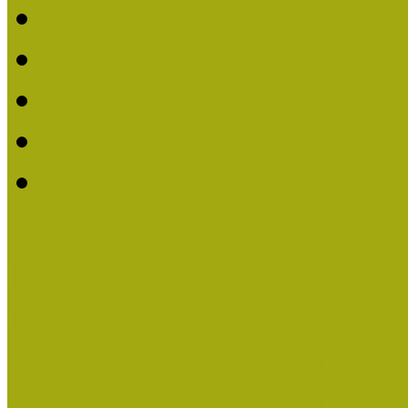
2019. évi MOKK Hírleve
2018. évi MOKK Hírleve
2017
2014.
2013.
ERASMUS + (KA120-AD
Közösségek Hete
Országos Múzeumpedagógia
Országos Múzeumpedagógia