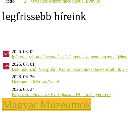
hétfő
24. Országos Múzeumpedagógiai Évnyitó
legfrissebb híreink
2026. 08. 05.
Igényre szabott változás- és válságmenedzsment képzéssel jel
2026. 07. 01.
Ízek, inklúzió, Veszprém: Koordinátorainkkal belekóstoltunk a 
2026. 06. 26.
Heritage in Motion Award
2026. 06. 24.
Pályázati felhívás Az Év Tájháza 2026 cím elnyerésére
Magyar Múzeumok