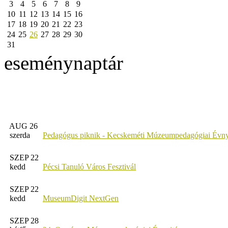
3
4
5
6
7
8
9
10
11
12
13
14
15
16
17
18
19
20
21
22
23
24
25
26
27
28
29
30
31
eseménynaptár
AUG 26
szerda
Pedagógus piknik - Kecskeméti Múzeumpedagógiai Évny
SZEP 22
kedd
Pécsi Tanuló Város Fesztivál
SZEP 22
kedd
MuseumDigit NextGen
SZEP 28