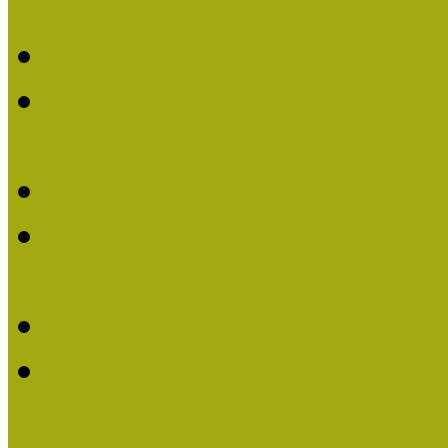
Múzeumpedagógiai Életm
Felhívás: Múzeumpedagó
Kustánné Hegyi Füstös I
Életműdíjat 2019-ben
Felhívás Múzeumpedagóg
Gratulálunk Káldy Mári
Életműdíjhoz!
Múzeumpedagógiai Élet
2015-ben Lovas Márta k
Életműdíjat