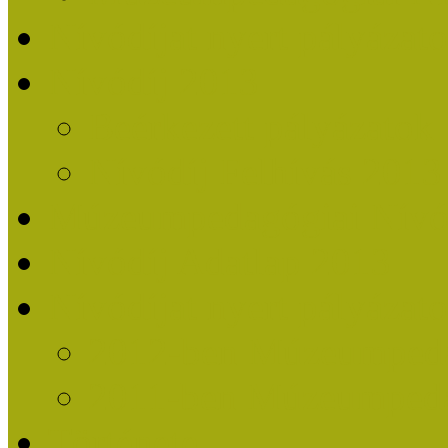
Nívódíjat nyert pályázat
Nívódíj 2013
Beérkezett pályázatok
Nívódíj Felhívás 2013
Múzeumpedagógiai Nívód
Nívódíj Adatlap 2013
Nívódíjat nyert pályáza
2012-ben Múzeumpedag
2011-ben Múzeumpedag
Története