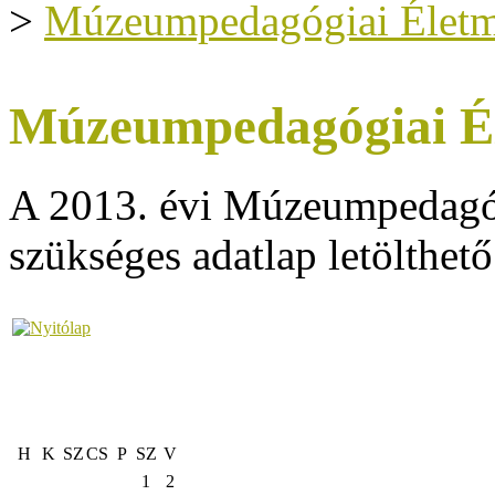
>
Múzeumpedagógiai Életmű
Múzeumpedagógiai Él
A 2013. évi Múzeumpedagóg
szükséges adatlap letölthet
H
K
SZ
CS
P
SZ
V
1
2