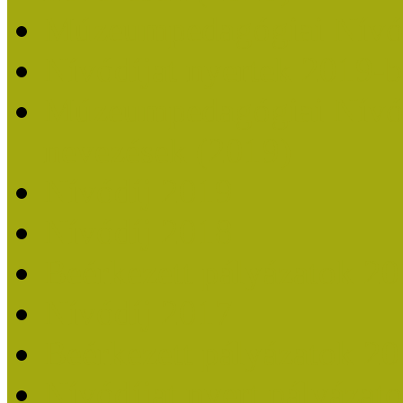
Múzeumpedagógiai Nívó
Nívódíjat nyertek 2019-
Múzeumpedagógiai Nívódí
nevezések (2019)
Nívódíj 2019
Nívódíj 2018
Beérkezett pályázatok 2
Nívódíj 2017
Beérkezett pályázatok 2
Nívódíjat nyert pályázat