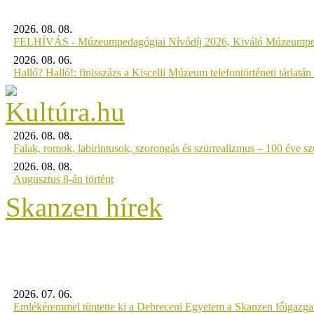
2026. 08. 08.
FELHÍVÁS - Múzeumpedagógiai Nívódíj 2026, Kiváló Múzeumpe
2026. 08. 06.
Halló? Halló!: finisszázs a Kiscelli Múzeum telefontörténeti tárlatán
2026. 08. 08.
Falak, romok, labirintusok, szorongás és szürrealizmus – 100 éve szü
2026. 08. 08.
Augusztus 8-án történt
Skanzen hírek
2026. 07. 06.
Emlékéremmel tüntette ki a Debreceni Egyetem a Skanzen főigazgat