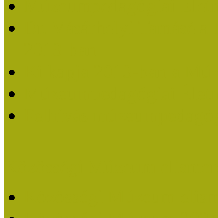
Múzeumpedagógiai Életm
Dr. Vásárhelyi Tamásé a
2013-ban
Ki kapja 2013-ban a Mú
Múzeumpedagógiai Életm
Felhívás múzeumpedagógi
Közösségi Múzeum elismer
Közösségi Múzeum elisme