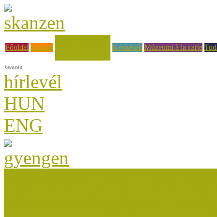
Hírek, események
Főoldal
Rólunk
Képzések
Múzeumi à la carte
Tud
hírlevél
HUN
ENG
Múzeumok Őszi Fesztiválja
Múzeumpedagógiai Nívódí