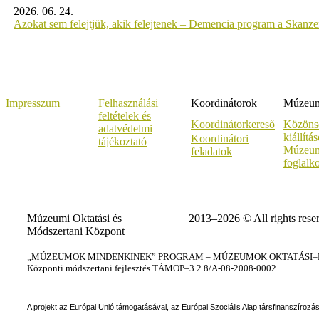
2026. 06. 24.
Azokat sem felejtjük, akik felejtenek – Demencia program a Skanz
Impresszum
Felhasználási
Koordinátorok
Múzeumi
feltételek és
Koordinátorkereső
Közöns
adatvédelmi
kiállítá
Koordinátori
tájékoztató
Múzeum
feladatok
foglalk
Múzeumi Oktatási és
2013–2026 © All rights rese
Módszertani Központ
„MÚZEUMOK MINDENKINEK” PROGRAM – MÚZEUMOK OKTATÁSI–KÉ
Központi módszertani fejlesztés TÁMOP–3.2.8/A-08-2008-0002
A projekt az Európai Unió támogatásával, az Európai Szociális Alap társfinanszírozá