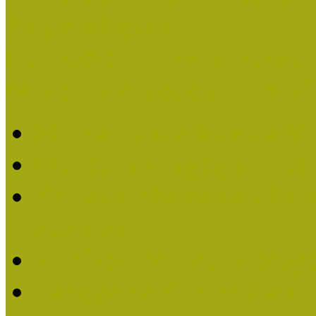
Pályázatfigyelő
Nemzetközi hírek a múzeum
Múzeumpedagógiai Életmű
Molnár József kapta a M
Múzeumpedagógiai Élet
Koltay Erika kapta a Mú
2023-ban
Felhívás: Múzeumpedagó
Lengyelné Kurucz Katali