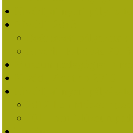
Nívódíjat nyert pályázat
Nívódíj 2013
Beérkezett pályázatok
Nívódíj Felhívás 2013
Múzeumpedagógiai Nívód
Nívódíj Adatlap 2013
Nívódíjat nyert pályáza
2012-ben Múzeumpedag
2011-ben Múzeumpedag
Története