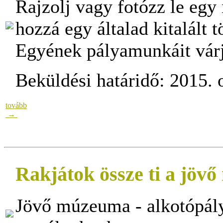
Rajzolj vagy fotózz le egy
hozzá egy általad kitalált t
Egyének pályamunkáit vár
Beküldési határidő: 2015. o
tovább
→
Rakjátok össze ti a jöv
Jövő múzeuma - alkotópályá