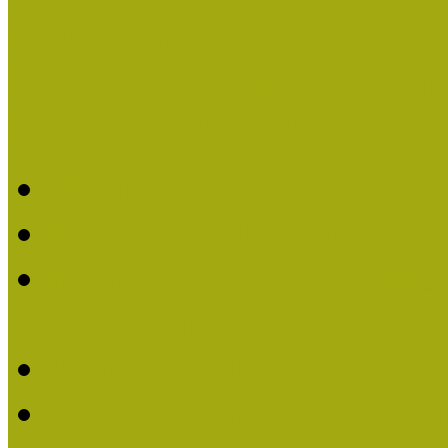
Pályázatfigyelő
Nemzetközi hírek a múzeum
Múzeumpedagógiai Életmű
Molnár József kapta a M
Múzeumpedagógiai Élet
Koltay Erika kapta a Mú
2023-ban
Felhívás: Múzeumpedagó
Lengyelné Kurucz Katali