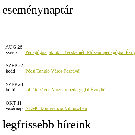
eseménynaptár
AUG 26
szerda
Pedagógus piknik - Kecskeméti Múzeumpedagógiai Évny
SZEP 22
kedd
Pécsi Tanuló Város Fesztivál
SZEP 28
hétfő
24. Országos Múzeumpedagógiai Évnyitó
OKT 11
vasárnap
NEMO konferencia Vilniuszban
legfrissebb híreink