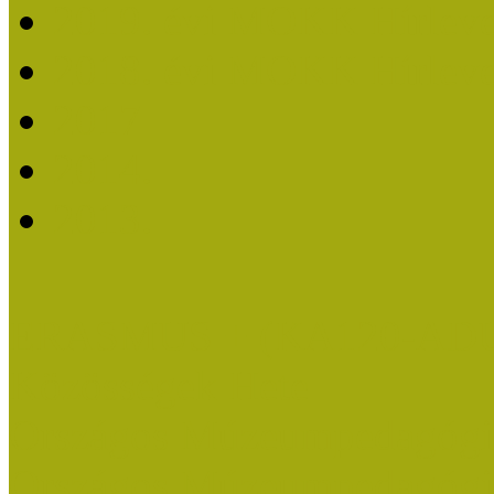
2019. évi MOKK Hírleve
2018. évi MOKK Hírleve
2017
2014.
2013.
ERASMUS + (KA120-AD
Közösségek Hete
Országos Múzeumpedagógia
Országos Múzeumpedagógia