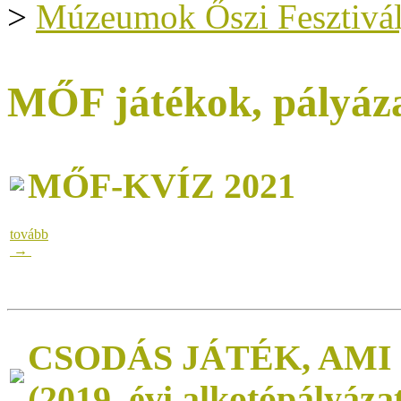
>
Múzeumok Őszi Fesztivál
MŐF játékok, pályáz
MŐF-KVÍZ 2021
tovább
→
CSODÁS JÁTÉK, AM
(2019. évi alkotópályáza