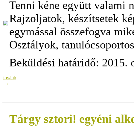
Tenni kéne együtt valami n
Rajzoljatok, készítsetek k
egymással összefogva miké
Osztályok, tanulócsoporto
Beküldési határidő: 2015. o
tovább
→
Tárgy sztori! egyéni alk