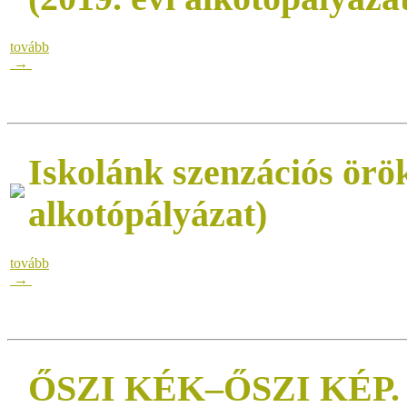
tovább
→
Iskolánk szenzációs örök
alkotópályázat)
tovább
→
ŐSZI KÉK–ŐSZI KÉP