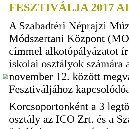
FESZTIVÁLJA 2017
A Szabadtéri Néprajzi Mú
Módszertani Központ (
címmel alkotópályázatot ír
iskolai osztályok számára 
november 12. között meg
Fesztiváljához kapcsolódó
Korcsoportonként a 3 legtö
osztály az ICO Zrt. és a S