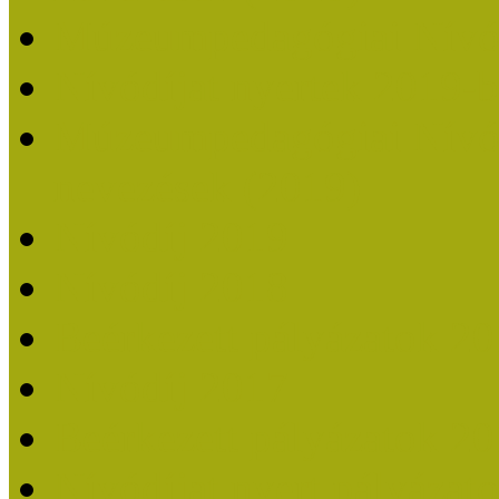
Múzeumpedagógiai Nívó
Nívódíjat nyertek 2019-
Múzeumpedagógiai Nívódí
nevezések (2019)
Nívódíj 2019
Nívódíj 2018
Beérkezett pályázatok 2
Nívódíj 2017
Beérkezett pályázatok 2
Nívódíjat nyert pályázat