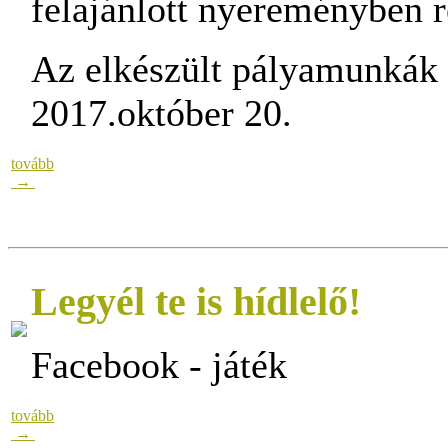
felajánlott nyereményben r
Az elkészült pályamunkák b
2017.október 20.
tovább
→
Legyél te is hídlelő!
Facebook - játék
tovább
→