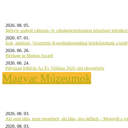
2026. 08. 05.
Igényre szabott változás- és válságmenedzsment képzéssel jelent
2026. 07. 01.
Ízek, inklúzió, Veszprém: Koordinátorainkkal belekóstoltunk a kirá
2026. 06. 26.
Heritage in Motion Award
2026. 06. 24.
Pályázati felhívás Az Év Tájháza 2026 cím elnyerésére
Magyar Múzeumok
2026. 08. 03.
Aki nem látta, most megteheti, aki látta, újra átélheti – Megnyílt a virt
2026. 08. 03.