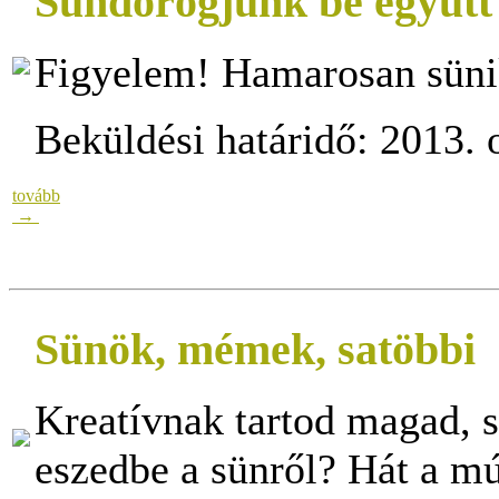
Sündörögjünk be együt
Figyelem! Hamarosan süni
Beküldési határidő: 2013. 
tovább
→
Sünök, mémek, satöbbi
Kreatívnak tartod magad, s
eszedbe a sünről? Hát a 