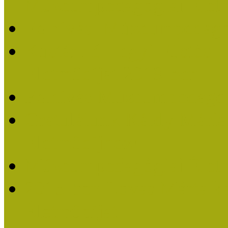
Múzeumpedagógiai Életm
Felhívás: Múzeumpedagó
Kustánné Hegyi Füstös I
Életműdíjat 2019-ben
Felhívás Múzeumpedagóg
Gratulálunk Káldy Mári
Életműdíjhoz!
Múzeumpedagógiai Élet
2015-ben Lovas Márta k
Életműdíjat