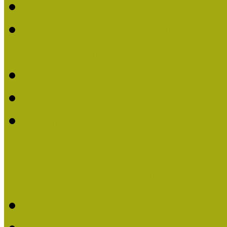
Múzeumpedagógiai Életm
Dr. Vásárhelyi Tamásé a
2013-ban
Ki kapja 2013-ban a Mú
Múzeumpedagógiai Életm
Felhívás múzeumpedagógi
Közösségi Múzeum elismer
Közösségi Múzeum elisme