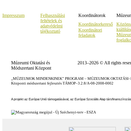
Impresszum
Felhasználási
Koordinátorok
Múzeumi
feltételek és
Koordinátorkereső
Közöns
adatvédelmi
kiállítá
Koordinátori
tájékoztató
Múzeum
feladatok
foglalk
Múzeumi Oktatási és
2013–2026 © All rights rese
Módszertani Központ
„MÚZEUMOK MINDENKINEK” PROGRAM – MÚZEUMOK OKTATÁSI–KÉ
Központi módszertani fejlesztés TÁMOP–3.2.8/A-08-2008-0002
A projekt az Európai Unió támogatásával, az Európai Szociális Alap társfinanszírozá