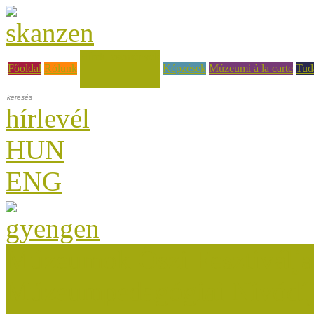
Hírek, események
Főoldal
Rólunk
Képzések
Múzeumi à la carte
Tud
hírlevél
HUN
ENG
Múzeumok Őszi Fesztiválja
Múzeumpedagógiai Nívódí