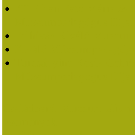
2016-ban Pató Mária és 
Múzeumpedagógus Díjat
Felhívás Kiváló Múzeum
Kiváló Múzeumpedagógus
Turcsányiné Kesik Gabrie
Múzeumpedagógus Díjat
Családbarát Múzeum elisme
Események