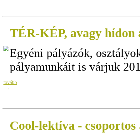
TÉR-KÉP, avagy hídon á
Egyéni pályázók, osztályo
pályamunkáit is várjuk 201
tovább
→
Cool-lektíva - csoportos