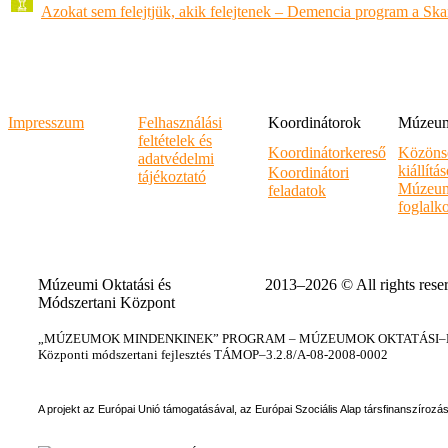
Azokat sem felejtjük, akik felejtenek – Demencia program a Sk
Impresszum
Felhasználási
Koordinátorok
Múzeumi
feltételek és
Koordinátorkereső
Közöns
adatvédelmi
kiállítá
Koordinátori
tájékoztató
Múzeum
feladatok
foglalk
Múzeumi Oktatási és
2013–2026 © All rights rese
Módszertani Központ
„MÚZEUMOK MINDENKINEK” PROGRAM – MÚZEUMOK OKTATÁSI–KÉ
Központi módszertani fejlesztés TÁMOP–3.2.8/A-08-2008-0002
A projekt az Európai Unió támogatásával, az Európai Szociális Alap társfinanszírozá