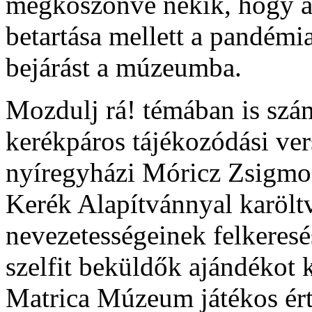
megköszönve nekik, hogy a
betartása mellett a pandémia
bejárást a múzeumba.
Mozdulj rá! témában is szám
kerékpáros tájékozódási ver
nyíregyházi Móricz Zsigmon
Kerék Alapítvánnyal karölt
nevezetességeinek felkeresé
szelfit beküldők ajándékot 
Matrica Múzeum játékos ér