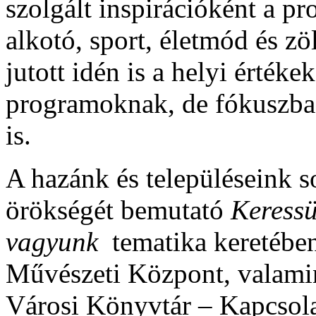
szolgált inspirációként a 
alkotó, sport, életmód és zö
jutott idén is a helyi értéke
programoknak, de fókuszba
is.
A hazánk és településeink so
örökségét bemutató
Keressü
vagyunk
tematika keretében
Művészeti Központ, valamin
Városi Könyvtár – Kapcsola