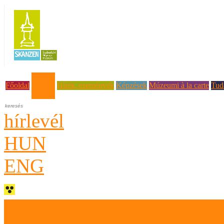
Rólunk
Főoldal
Hírek, események
Képzések
Múzeumi à la carte
Tud
hírlevél
HUN
ENG
Kik vagyunk