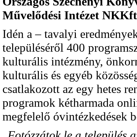
Országos Széchényi Könyv
Művelődési Intézet NKKft
Idén a – tavalyi eredmények
településéről 400 programs
kulturális intézmény, önkor
kulturális és egyéb közöss
csatlakozott az egy hetes r
programok kétharmada onli
megfelelő óvintézkedések be
„
Fotózzátok le a település a