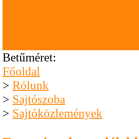
Partnereink
Elismeréseink
Letölthető anyagok
Karrier (megpályázható áll
Betűméret:
Főoldal
>
Rólunk
>
Sajtószoba
>
Sajtóközlemények