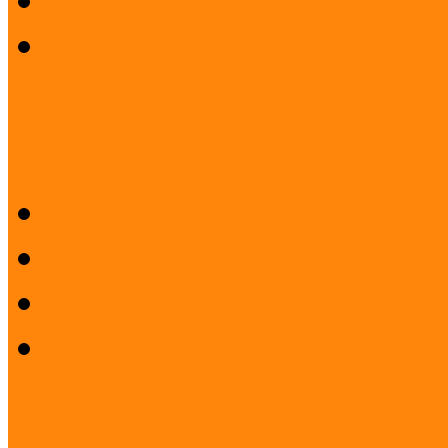
Beszámolók koordinátori
Sajtószoba
Logók
Sajtóközlemények
Sajtóvisszhang
Felhasználási feltételek 