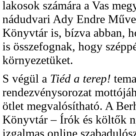
lakosok számára a Vas megy
nádudvari Ady Endre Művel
Könyvtár is, bízva abban, h
is összefognak, hogy széppé
környezetüket.
S végül a
Tiéd a terep!
temat
rendezvénysorozat mottójáh
ötlet megvalósítható. A Be
Könyvtár – Írók és költők
izgalmas online szabadulósz