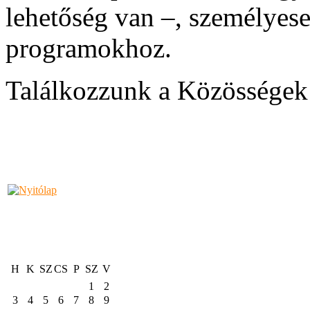
lehetőség van –, személyese
programokhoz.
Találkozzunk a Közösségek
H
K
SZ
CS
P
SZ
V
1
2
3
4
5
6
7
8
9