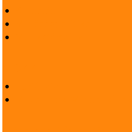
Küldetés
Minőségpolitika
Munkatársaink
MOKK
Története
Múzeumok Mindenkinek
Módszertani fejlesztés