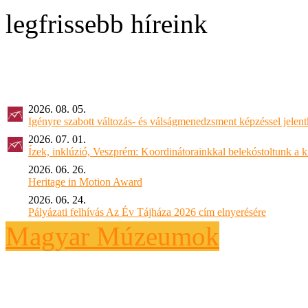
legfrissebb híreink
2026. 08. 05.
Igényre szabott változás- és válságmenedzsment képzéssel jel
2026. 07. 01.
Ízek, inklúzió, Veszprém: Koordinátorainkkal belekóstoltunk a 
2026. 06. 26.
Heritage in Motion Award
2026. 06. 24.
Pályázati felhívás Az Év Tájháza 2026 cím elnyerésére
Magyar Múzeumok