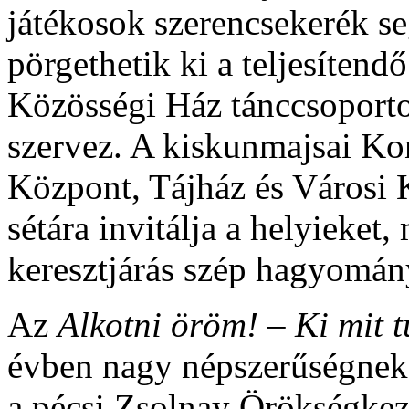
játékosok szerencsekerék s
pörgethetik ki a teljesítend
Közösségi Ház tánccsoporto
szervez. A kiskunmajsai K
Központ, Tájház és Városi K
sétára invitálja a helyieket
keresztjárás szép hagyományá
Az
Alkotni öröm! – Ki mit 
évben nagy népszerűségnek
a pécsi Zsolnay Örökségkeze