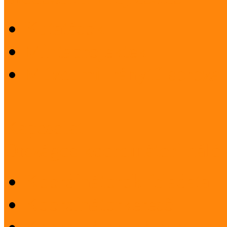
Kutatások
Mintaprojektek
Múzeumi Iránytű sorozat
Kapcsolat
Országos koordinátori háló
Koordinátorok feladata
Koordinátorkereső
Koordinátori hálózat korá