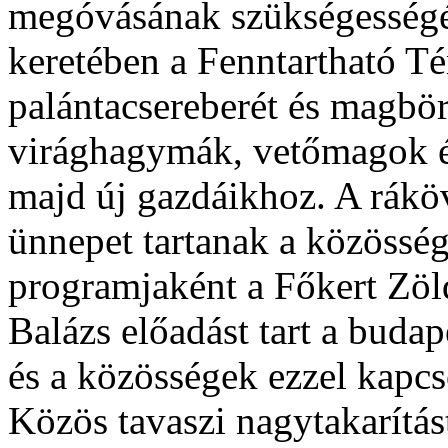
megóvásának szükségességér
keretében a Fenntartható Té
palántacsereberét és magbör
virághagymák, vetőmagok é
majd új gazdáikhoz. A ráköv
ünnepet tartanak a közössé
programjaként a Főkert Zöld
Balázs előadást tart a budap
és a közösségek ezzel kapcs
Közös tavaszi nagytakarítást