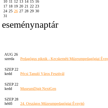
10
11
12
13
14
15
16
17
18
19
20
21
22
23
24
25
26
27
28
29
30
31
eseménynaptár
AUG 26
szerda
Pedagógus piknik - Kecskeméti Múzeumpedagógiai Évny
SZEP 22
kedd
Pécsi Tanuló Város Fesztivál
SZEP 22
kedd
MuseumDigit NextGen
SZEP 28
hétfő
24. Országos Múzeumpedagógiai Évnyitó