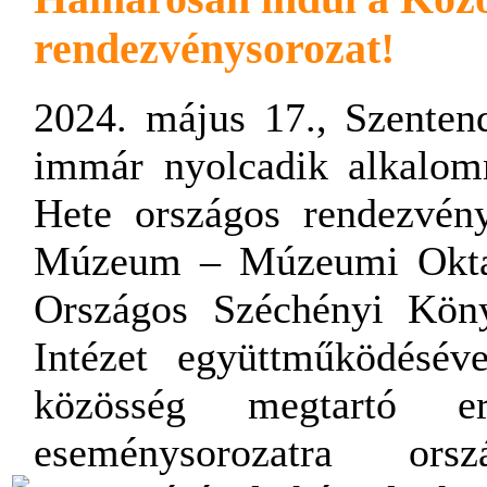
rendezvénysorozat!
2024. május 17., Szente
immár nyolcadik alkalom
Hete országos rendezvény
Múzeum – Múzeumi Oktat
Országos Széchényi Kön
Intézet együttműködésév
közösség megtartó er
eseménysorozatra ors