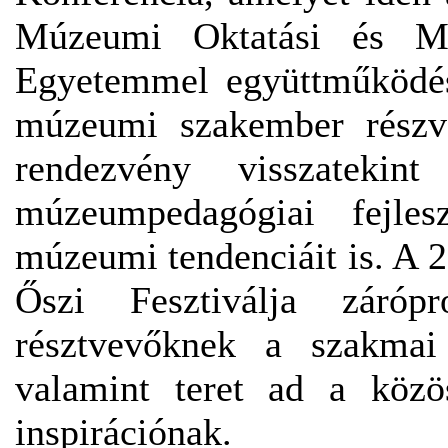
Múzeumi Oktatási és Mó
Egyetemmel együttműködés
múzeumi szakember részvé
rendezvény visszatekin
múzeumpedagógiai fejles
múzeumi tendenciáit is. A
Őszi Fesztiválja záróp
résztvevőknek a szakmai 
valamint teret ad a közö
inspirációnak.