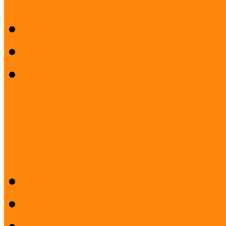
Kutatások
Mintaprojektek
Múzeumi Iránytű sorozat
Kapcsolat
Országos koordinátori háló
Koordinátorok feladata
Koordinátorkereső
Koordinátori hálózat korá