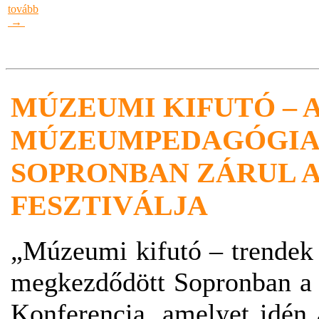
tovább
→
MÚZEUMI KIFUTÓ – A
MÚZEUMPEDAGÓGIA
SOPRONBAN ZÁRUL A
FESZTIVÁLJA
„Múzeumi kifutó – trende
megkezdődött Sopronban a
Konferencia, amelyet idén