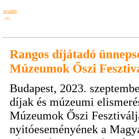
tovább
→
Rangos díjátadó ünneps
Múzeumok Őszi Fesztivá
Budapest, 2023. szeptemb
díjak és múzeumi elismeré
Múzeumok Őszi Fesztiválj
nyitóeseményének a Magy