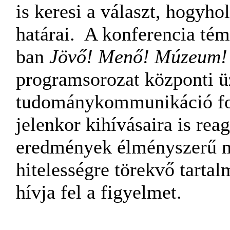
is keresi a választ, hogyh
határai. A konferencia tém
ban
Jövő! Menő! Múzeum!
programsorozat központi üz
tudománykommunikáció font
jelenkor kihívásaira is re
eredmények élményszerű m
hitelességre törekvő tarta
hívja fel a figyelmet.