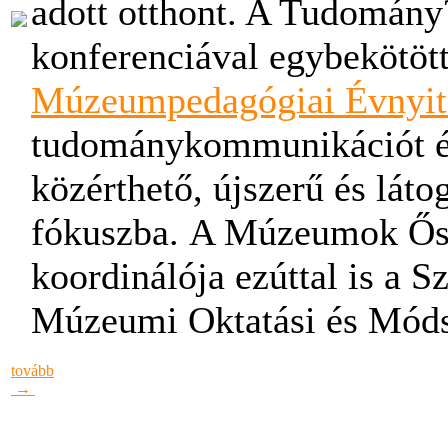
adott otthont. A Tudomány
konferenciával egybekötöt
Múzeumpedagógiai Évnyit
tudománykommunikációt é
közérthető, újszerű és látog
fókuszba. A Múzeumok Őszi
koordinálója ezúttal is a 
Múzeumi Oktatási és Mód
tovább
→