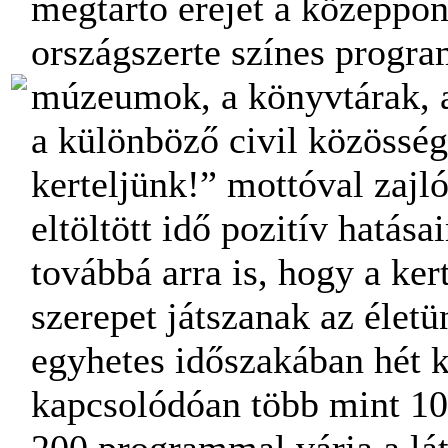
megtartó erejét a középpon
országszerte színes progr
múzeumok, a könyvtárak, 
a különböző civil közösség
kerteljünk!” mottóval zajl
eltöltött idő pozitív hatása
továbbá arra is, hogy a k
szerepet játszanak az éle
egyhetes időszakában hét 
kapcsolódóan több mint 10