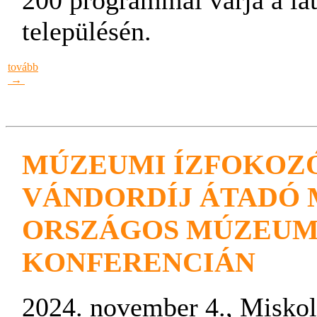
200 programmal várja a lá
településén.
tovább
→
MÚZEUMI ÍZFOKOZÓ
VÁNDORDÍJ ÁTADÓ M
ORSZÁGOS MÚZEUM
KONFERENCIÁN
2024. november 4., Misko