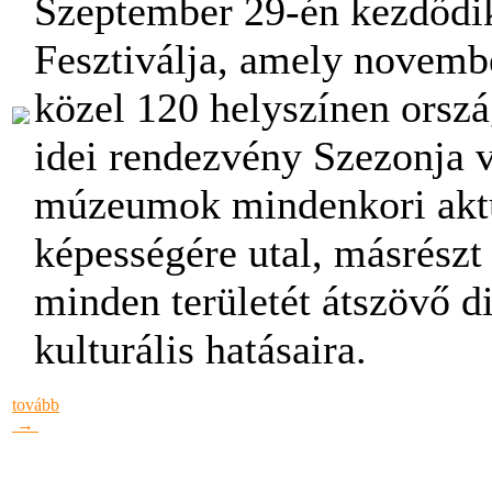
Szeptember 29-én kezdődi
Fesztiválja, amely novem
közel 120 helyszínen orszá
idei rendezvény Szezonja v
múzeumok mindenkori aktu
képességére utal, másrészt 
minden területét átszövő d
kulturális hatásaira.
tovább
→