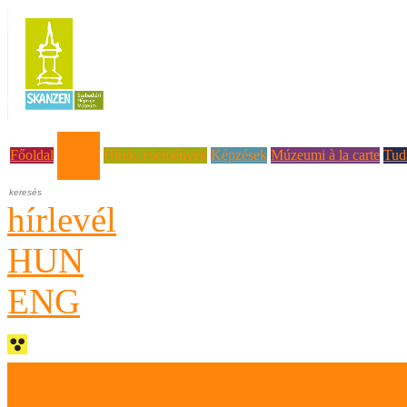
Rólunk
Főoldal
Hírek, események
Képzések
Múzeumi à la carte
Tud
hírlevél
HUN
ENG
Kik vagyunk