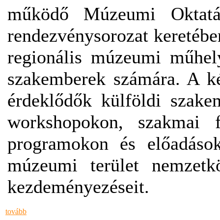
működő Múzeumi Oktatá
rendezvénysorozat keretéb
regionális múzeumi műhely
szakemberek számára. A k
érdeklődők külföldi szak
workshopokon, szakmai f
programokon és előadások
múzeumi terület nemzetkö
kezdeményezéseit.
tovább