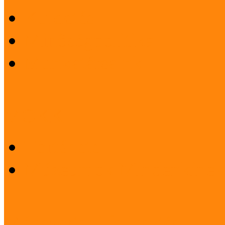
Küldetés
Minőségpolitika
Munkatársaink
MOKK
Története
Múzeumok Mindenkinek
Módszertani fejlesztés