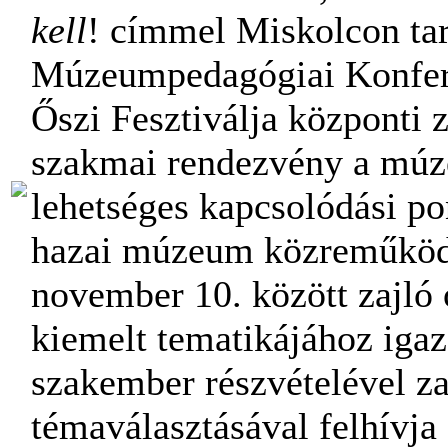
kell
! címmel Miskolcon tar
Múzeumpedagógiai Konfer
Őszi Fesztiválja központi
szakmai rendezvény a múz
lehetséges kapcsolódási pon
hazai múzeum közreműködé
november 10. között zajló 
kiemelt tematikájához iga
szakember részvételével za
témaválasztásával felhívja 