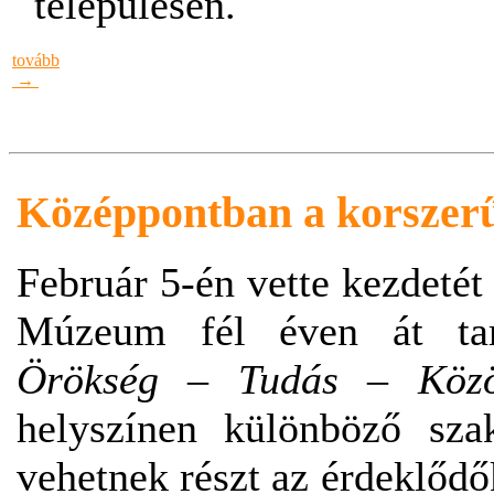
településén.
tovább
→
Középpontban a korszer
Február 5-én vette kezdetét
Múzeum fél éven át tart
Örökség – Tudás – Közö
helyszínen különböző sza
vehetnek részt az érdeklőd