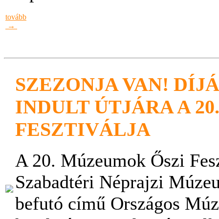
tovább
→
SZEZONJA VAN! DÍ
INDULT ÚTJÁRA A 2
FESZTIVÁLJA
A 20. Múzeumok Őszi Feszt
Szabadtéri Néprajzi Múz
befutó című Országos Múz