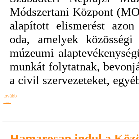
Módszertani Központ (MO
alapított elismerést azo
oda, amelyek közösségi 
múzeumi alaptevékenységü
munkát folytatnak, bevonj
a civil szervezeteket, egyé
tovább
→
Hamarosan indul a Közö