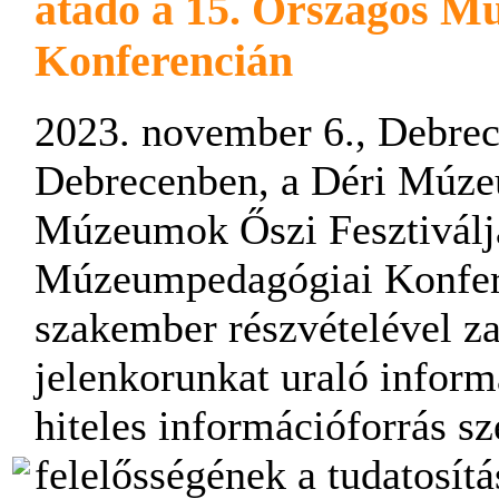
átadó a 15. Országos M
Konferencián
2023. november 6., Debre
Debrecenben, a Déri Múze
Múzeumok Őszi Fesztiváljá
Múzeumpedagógiai Konfere
szakember részvételével z
jelenkorunkat uraló info
hiteles információforrás s
felelősségének a tudatosítás