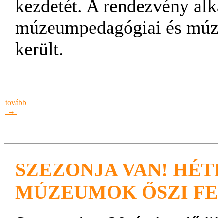
kezdetét. A rendezvény al
múzeumpedagógiai és múzeu
került.
tovább
→
SZEZONJA VAN! HÉT
MÚZEUMOK ŐSZI FE