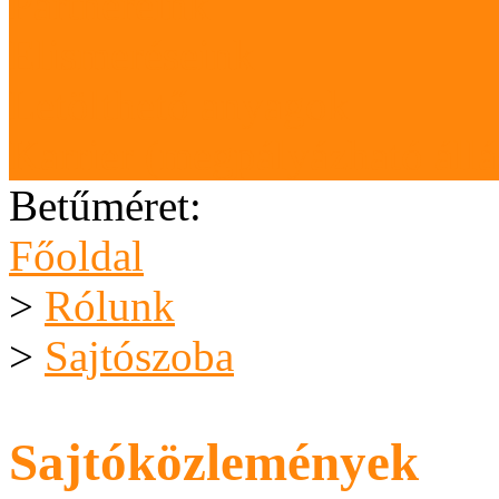
Partnereink
Elismeréseink
Letölthető anyagok
Karrier (megpályázható áll
Betűméret:
Főoldal
>
Rólunk
>
Sajtószoba
Sajtóközlemények