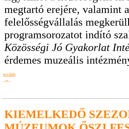
megtartó erejére, valamint 
felelősségvállalás megkerül
programsorozatot indító sza
Közösségi Jó Gyakorlat In
érdemes muzeális intézmény
tovább
→
KIEMELKEDŐ SZEZON
MÚZEUMOK ŐSZI FE