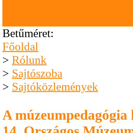
Letölthető anyagok
Karrier (megpályázható áll
Betűméret:
Főoldal
>
Rólunk
>
Sajtószoba
>
Sajtóközlemények
A múzeumpedagógia le
14. Országos Múzeum