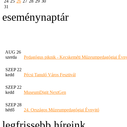
24
25
26
27
28
29
30
31
eseménynaptár
AUG 26
szerda
Pedagógus piknik - Kecskeméti Múzeumpedagógiai Évny
SZEP 22
kedd
Pécsi Tanuló Város Fesztivál
SZEP 22
kedd
MuseumDigit NextGen
SZEP 28
hétfő
24. Országos Múzeumpedagógiai Évnyitó
legfrissebb híreink