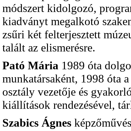
módszert kidolgozó, progra
kiadványt megalkotó szake
zsűri két felterjesztett mú
talált az elismerésre.
Pató Mária
1989 óta dolg
munkatársaként, 1998 óta a
osztály vezetője és gyakor
kiállítások rendezésével, tár
Szabics Ágnes
képzőművész