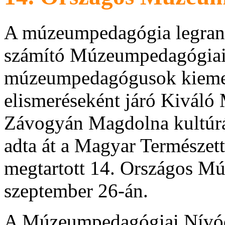
A múzeumpedagógia legrang
számító Múzeumpedagógiai 
múzeumpedagógusok kieme
elismeréseként járó Kivál
Závogyán Magdolna kultúráér
adta át a Magyar Termész
megtartott 14. Országos M
szeptember 26-án.
A Múzeumpedagógiai Nívódíj