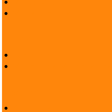
Minőségpolitika
Munkatársaink
MOKK
Története
Múzeumok Mindenkinek
Módszertani fejlesztés
Kutatások