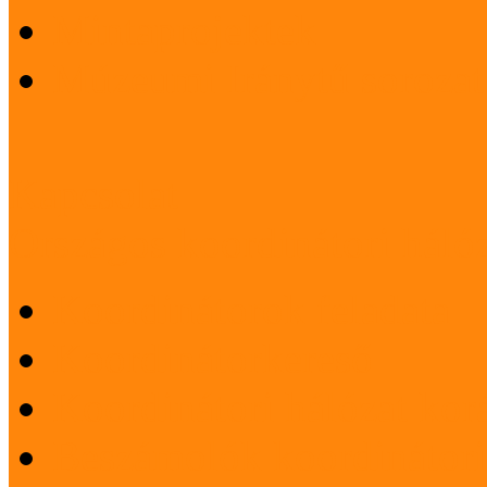
Mintaprojektek
Múzeumi Iránytű sorozat
Kapcsolat
Országos koordinátori háló
Koordinátorok feladata
Koordinátorkereső
Koordinátori hálózat korá
Beszámolók koordinátori