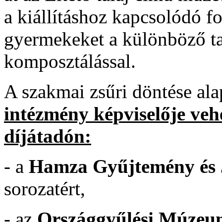
a kiállításhoz kapcsolódó fo
gyermekeket a különböző ta
komposztálással.
A szakmai zsűri döntése al
intézmény képviselője vehe
díjátadón:
- a
Hamza Gyűjtemény és 
sorozatért,
- az
Országgyűlési Múzeu