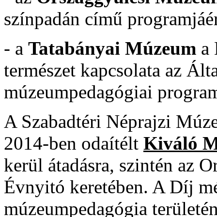
színpadán című programjáér
- a
Tatabányai Múzeum
a 
természet kapcsolata az Ált
múzeumpedagógiai program
A Szabadtéri Néprajzi Múzeu
2014-ben odaítélt
Kiváló 
kerül átadásra, szintén az
Évnyitó keretében. A Díj mél
múzeumpedagógia területé