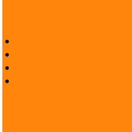
Sajtószoba
Logók
Sajtóközlemények
Sajtóvisszhang
Felhasználási feltételek 
Partnereink
Elismeréseink