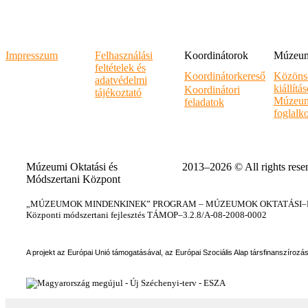
Impresszum
Felhasználási
Koordinátorok
Múzeumi
feltételek és
Koordinátorkereső
Közöns
adatvédelmi
kiállítá
Koordinátori
tájékoztató
Múzeum
feladatok
foglalk
Múzeumi Oktatási és
2013–2026 © All rights rese
Módszertani Központ
„MÚZEUMOK MINDENKINEK” PROGRAM – MÚZEUMOK OKTATÁSI–KÉ
Központi módszertani fejlesztés TÁMOP–3.2.8/A-08-2008-0002
A projekt az Európai Unió támogatásával, az Európai Szociális Alap társfinanszírozá