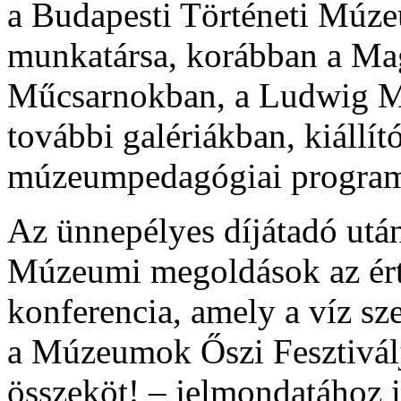
a Budapesti Történeti Múz
munkatársa, korábban a Ma
Műcsarnokban, a Ludwig M
további galériákban, kiállít
múzeumpedagógiai program
Az ünnepélyes díjátadó után
Múzeumi megoldások az ért
konferencia, amely a víz sz
a Múzeumok Őszi Fesztiválja
összeköt! – jelmondatához i