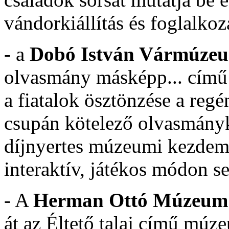
vándorkiállítás és foglalko
- a
Dobó István Vármúze
olvasmány másképp... című
a fiatalok ösztönzése a regé
csupán kötelező olvasmányk
díjnyertes múzeumi kezdem
interaktív, játékos módon seg
- A
Herman Ottó Múzeum
át az Éltető talaj című mú