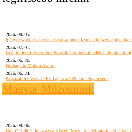
2026. 08. 05.
Igényre szabott változás- és válságmenedzsment képzéssel jelent
2026. 07. 01.
Ízek, inklúzió, Veszprém: Koordinátorainkkal belekóstoltunk a kirá
2026. 06. 26.
Heritage in Motion Award
2026. 06. 24.
Pályázati felhívás Az Év Tájháza 2026 cím elnyerésére
Magyar Múzeumok
2026. 08. 06.
Halló? Halló!: finisszázs a Kiscelli Múzeum telefontörténeti tárlatán