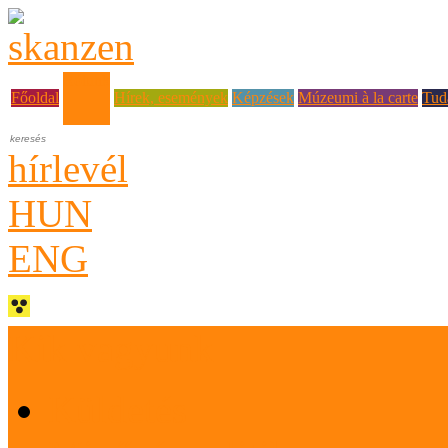
Rólunk
Főoldal
Hírek, események
Képzések
Múzeumi à la carte
Tud
hírlevél
HUN
ENG
Kik vagyunk
Küldetés