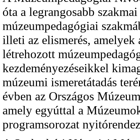
óta a legrangosabb szakmai 
múzeumpedagógiai szakmáb
illeti az elismerés, amelyek
létrehozott múzeumpedagóg
kezdeményezéseikkel kimagas
múzeumi ismeretátadás teré
évben az Országos Múzeump
amely egyúttal a Múzeumok 
programsorozat nyitórendez