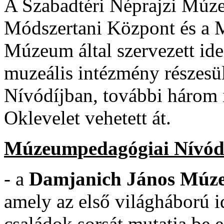
A Szabadtéri Néprajzi Múz
Módszertani Központ és a 
Múzeum által szervezett id
muzeális intézmény részes
Nívódíjban, további három
Oklevelet vehetett át.
Múzeumpedagógiai Nívódí
- a
Damjanich János Múz
amely az első világháború i
családok sorsát mutatja be 