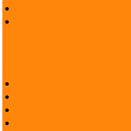
Mintaprojektek
Múzeumi Iránytű sorozat
Kapcsolat
Országos koordinátori háló
Koordinátorok feladata
Koordinátorkereső
Koordinátori hálózat korá
Beszámolók koordinátori