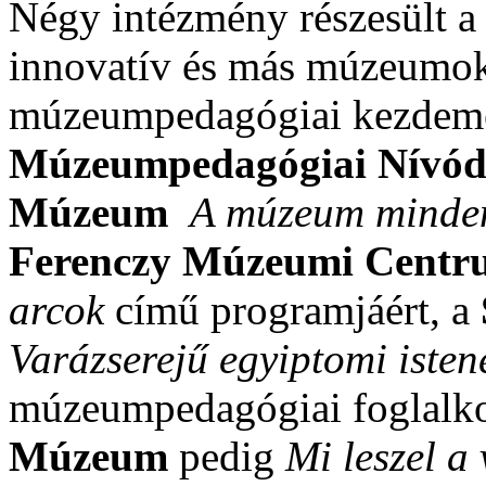
Négy intézmény részesült a
innovatív és más múzeumok 
múzeumpedagógiai kezdemé
Múzeumpedagógiai Nívód
Múzeum
A múzeum minde
Ferenczy
Múzeumi Centr
arcok
című programjáért, a
Varázserejű egyiptomi isten
múzeumpedagógiai foglalko
Múzeum
pedig
Mi leszel a