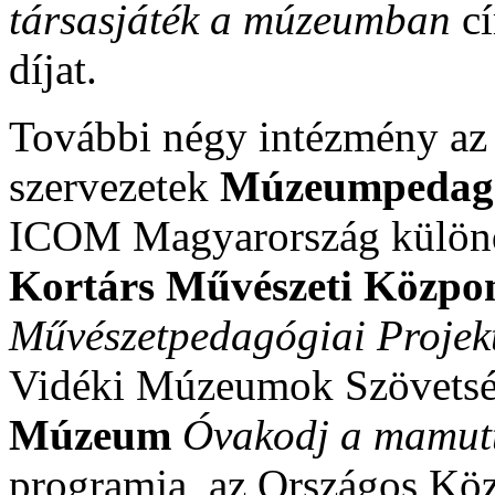
társasjáték a múzeumban
cí
díjat.
További négy intézmény az
szervezetek
Múzeumpedagó
ICOM Magyarország különd
Kortárs Művészeti Közpo
Művészetpedagógiai Projek
Vidéki Múzeumok Szövetsé
Múzeum
Óvakodj a mamuttó
programja, az Országos Kö