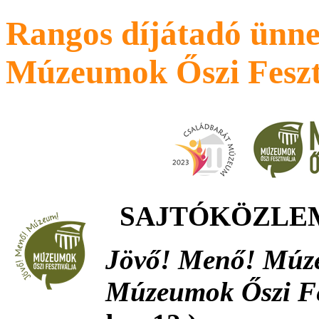
Rangos díjátadó ünne
Múzeumok Őszi Feszti
SAJTÓKÖZLE
Jövő! Menő! Múze
Múzeumok Őszi Fes