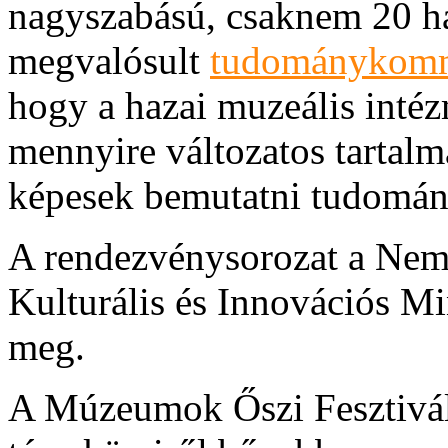
nagyszabású, csaknem 20 h
megvalósult
tudománykomm
hogy a hazai muzeális int
mennyire változatos tartalm
képesek bemutatni tudomán
A rendezvénysorozat a Nemz
Kulturális és Innovációs Mi
meg.
A Múzeumok Őszi Fesztiválj