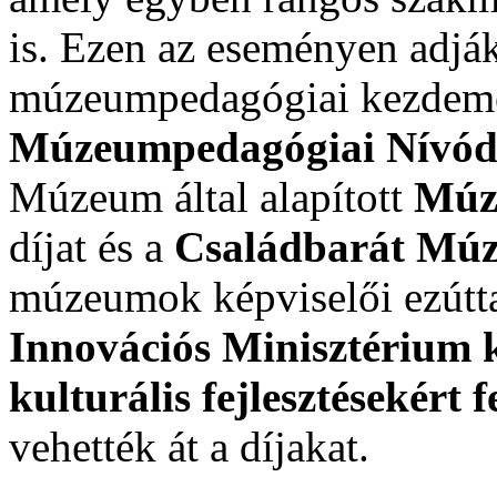
is. Ezen az eseményen adják
múzeumpedagógiai kezdemé
Múzeumpedagógiai Nívódí
Múzeum által alapított
Múz
díjat és a
Családbarát Mú
múzeumok képviselői ezútt
Innovációs Minisztérium 
kulturális fejlesztésekért f
vehették át a díjakat.