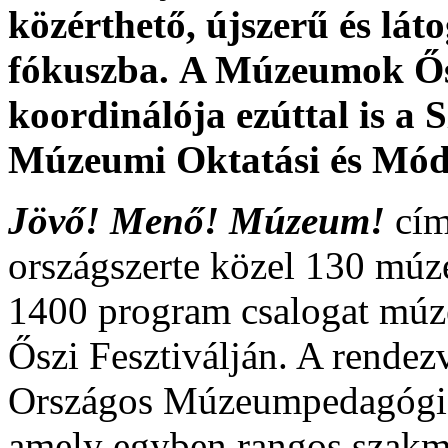
közérthető, újszerű és láto
fókuszba.
A Múzeumok Őszi
koordinálója ezúttal is a
Múzeumi Oktatási és Mó
Jövő! Menő! Múzeum!
cím
országszerte közel 130 múz
1400 program csalogat múz
Őszi Fesztiválján. A rendez
Országos Múzeumpedagógiai
amely egyben rangos szakma