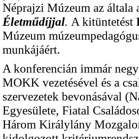
Néprajzi Múzeum az általa a
Életműdíjjal
.
A kitüntetést
Múzeum múzeumpedagógusa 
munkájáért.
A konferencián immár negye
MOKK vezetésével és a csal
szervezetek bevonásával (
Egyesülete, Fiatal Családos
Három Királylány Mozgalo
kidolgozott kritériumrendsz