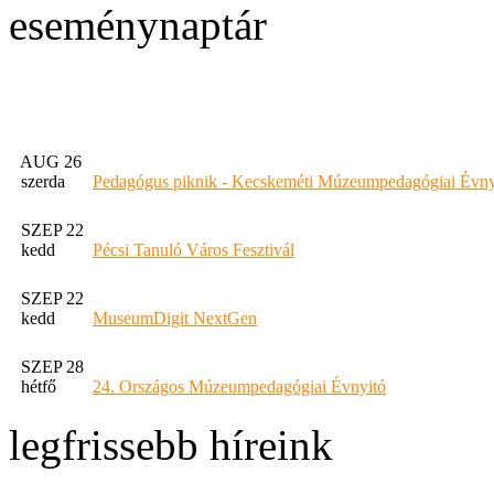
eseménynaptár
AUG 26
szerda
Pedagógus piknik - Kecskeméti Múzeumpedagógiai Évny
SZEP 22
kedd
Pécsi Tanuló Város Fesztivál
SZEP 22
kedd
MuseumDigit NextGen
SZEP 28
hétfő
24. Országos Múzeumpedagógiai Évnyitó
legfrissebb híreink