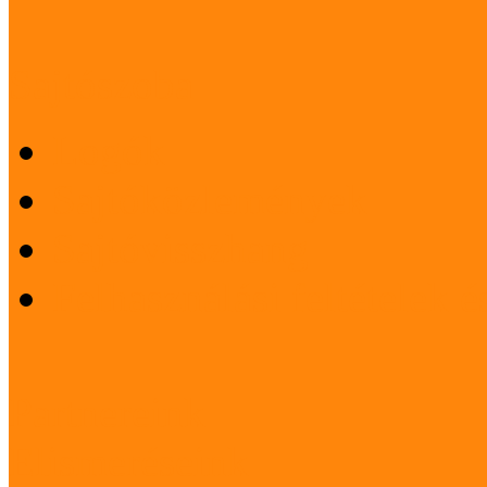
Sajtószoba
Logók
Sajtóközlemények
Sajtóvisszhang
Felhasználási feltételek 
Partnereink
Elismeréseink