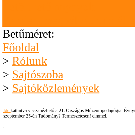
Letölthető anyagok
Karrier (megpályázható áll
Betűméret:
Főoldal
>
Rólunk
>
Sajtószoba
>
Sajtóközlemények
Ide
kattintva visszanézhető a 21. Országos Múzeumpedagógiai Évn
szeptember 25-én Tudomány? Természetesen! címmel.
.