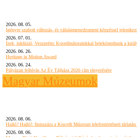
2026. 08. 05.
Igényre szabott változás- és válságmenedzsment képzéssel jelent
2026. 07. 01.
Ízek, inklúzió, Veszprém: Koordinátorainkkal belekóstoltunk a kirá
2026. 06. 26.
Heritage in Motion Award
2026. 06. 24.
Pályázati felhívás Az Év Tájháza 2026 cím elnyerésére
Magyar Múzeumok
2026. 08. 06.
Halló? Halló!: finisszázs a Kiscelli Múzeum telefontörténeti tárlatán
2026. 08. 06.