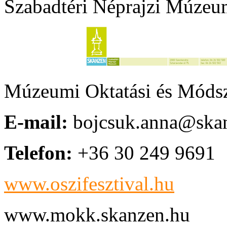
Szabadtéri Néprajzi Múze
Múzeumi Oktatási és Módsz
E-mail:
bojcsuk.anna@ska
Telefon:
+36 30 249 9691
www.oszifesztival.hu
www.mokk.skanzen.hu