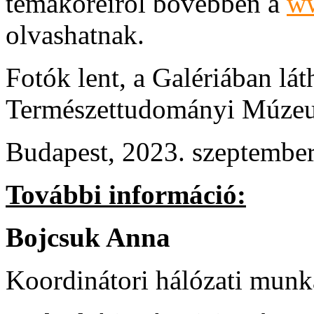
témaköreiről bővebben a
ww
olvashatnak.
Fotók lent, a Galériában l
Természettudományi Múz
Budapest, 2023. szeptember
További információ:
Bojcsuk Anna
Koordinátori hálózati munk