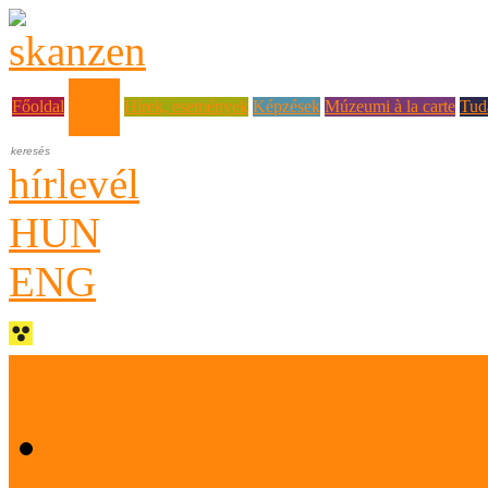
Rólunk
Főoldal
Hírek, események
Képzések
Múzeumi à la carte
Tud
hírlevél
HUN
ENG
Kik vagyunk
Küldetés