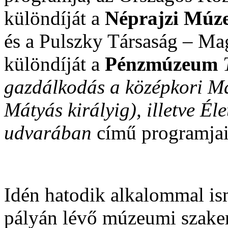
különdíját a
Néprajzi Múz
és a Pulszky Társaság – M
különdíját a
Pénzmúzeum
gazdálkodás a középkori Ma
Mátyás királyig), illetve Él
udvarában
című programjai
Idén hatodik alkalommal ism
pályán lévő múzeumi szake