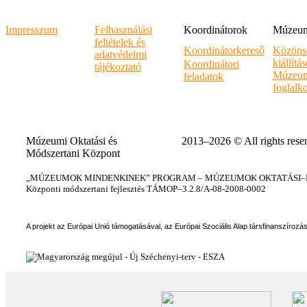
Impresszum
Felhasználási
Koordinátorok
Múzeumi
feltételek és
Koordinátorkereső
Közöns
adatvédelmi
kiállítá
Koordinátori
tájékoztató
Múzeum
feladatok
foglalk
Múzeumi Oktatási és
2013–2026 © All rights rese
Módszertani Központ
„MÚZEUMOK MINDENKINEK” PROGRAM – MÚZEUMOK OKTATÁSI–KÉ
Központi módszertani fejlesztés TÁMOP–3.2.8/A-08-2008-0002
A projekt az Európai Unió támogatásával, az Európai Szociális Alap társfinanszírozá