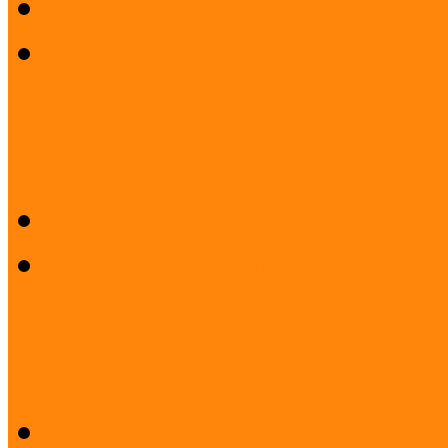
Minőségpolitika
Munkatársaink
MOKK
Története
Múzeumok Mindenkinek
Módszertani fejlesztés
Kutatások