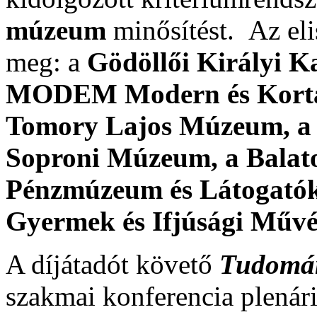
múzeum
minősítést. Az el
meg: a
Gödöllői Királyi K
MODEM Modern és Kortár
Tomory Lajos Múzeum, a 
Soproni Múzeum, a Bala
Pénzmúzeum és Látogatók
Gyermek és Ifjúsági Művés
A díjátadót követő
Tudomán
szakmai konferencia plenári