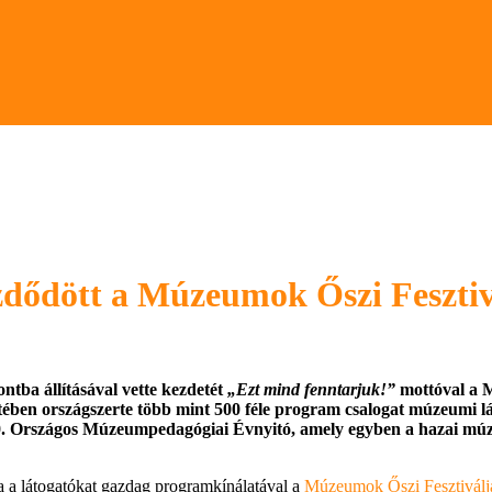
dődött a Múzeumok Őszi Fesztivá
tba állításával vette kezdetét
„Ezt mind fenntarjuk!”
mottóval a M
ben országszerte több mint 500 féle program csalogat múzeumi lát
. Országos Múzeumpedagógiai Évnyitó, amely egyben a hazai múze
a a látogatókat gazdag programkínálatával a
Múzeumok Őszi Fesztiválj