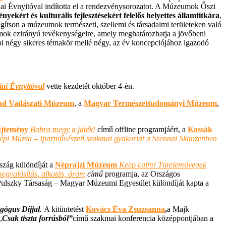
 Évnyitóval indította el a rendezvénysorozatot. A Múzeumok Őszi
ekért és kulturális fejlesztésekért felelős helyettes államtitkára
,
lágítson a múzeumok természeti, szellemi és társadalmi területeken való
umok ezirányú tevékenységeire, amely meghatározhatja a jövőbeni
i négy sikeres témakör mellé négy, az év koncepciójához igazodó
i Évnyitóval
vette kezdetét október 4-én.
nd Vadászati Múzeum
, a
Magyar Természettudományi Múzeum
,
űjtemény
Babra megy a játék!
című offline programjáért, a
Kassák
épi Múzsa – Iparművészeti szakmai gyakorlat a Szennai Skanzenben
zág különdíját a
Néprajzi Múzeum
Keep calm! Türelemüvegek
egvalósítás, alkotás, öröm
című
programja, az Országos
Pulszky Társaság – Magyar Múzeumi Egyesület különdíját kapta a
ógus Díjjal
.
A kitüntetést
Kovács Éva Zsuzsanna
,
a Majk
„
Csak tiszta forrásból”
című szakmai konferencia középpontjában a