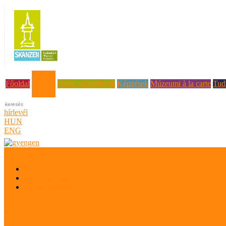
Rólunk
Főoldal
Hírek, események
Képzések
Múzeumi à la carte
Tud
hírlevél
HUN
ENG
Kik vagyunk
Küldetés
Minőségpolitika
Munkatársaink
MOKK