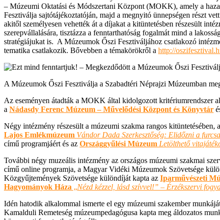
– Múzeumi Oktatási és Módszertani Központ (MOKK), amely a hazai 
Fesztiválja sajtótájékoztatóján, majd a megnyitó ünnepségen részt vet
akitől személyesen vehették át a díjakat a kitüntetésben részesült int
szerepvállalására, tisztázza a fenntarthatóság fogalmát mind a lako
stratégiájukat is. A Múzeumok Őszi Fesztiváljához csatlakozó intéz
tematika csatlakozik. Bővebben a témakörökről a
http://oszifesztival
A Múzeumok Őszi Fesztiválja a Szabadtéri Néprajzi Múzeumban meg
Az eseményen átadták a MOKK által kidolgozott kritériumrendszer al
a
Nádasdy Ferenc Múzeum – Művelődési Központ és Könyvtár
é
Négy intézmény részesült a múzeumi szakma rangos kitüntetésében, 
Lajos Emlékmúzeum
Vándor Dada Szerkesztőség: Elidőzni a furcs
című programjáért és az
Országgyűlési Múzeum
Letölthető vitajáték
További négy muzeális intézmény az országos múzeumi szakmai sze
című online programja, a Magyar Vidéki Múzeumok Szövetsége külö
Közgyűjtemények Szövetsége különdíját kapta az
Iparművészeti Mú
Hagyományok Háza
„
Nézd kézzel, lásd szívvel!” – Érzékszervi fog
Idén hatodik alkalommal ismerte el egy múzeumi szakember munkáját 
Kamalduli Remeteség múzeumpedagógusa kapta meg áldozatos munkáj