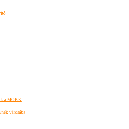
itó
kezik a MOKK
lynék városába