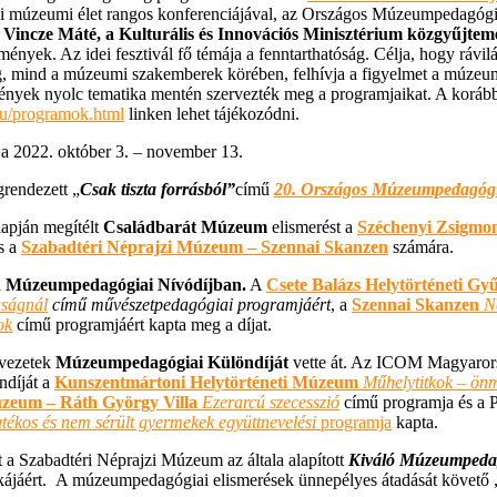
múzeumi élet rangos konferenciájával, az Országos Múzeumpedagógiai
t
Vincze Máté, a Kulturális és Innovációs Minisztérium közgyűjtemény
ézmények. Az idei fesztivál fő témája a fenntarthatóság. Célja, hogy rávi
sság, mind a múzeumi szakemberek körében, felhívja a figyelmet a múze
mények nyolc tematika mentén szervezték meg a programjaikat. A korább
.hu/programok.html
linken lehet tájékozódni.
rendezett „
Csak tiszta forrásból”
című
20.
Országos Múzeumpedagógia
apján megítélt
Családbarát Múzeum
elismerést a
Széchenyi Zsigmo
s a
Szabadtéri Néprajzi Múzeum – Szennai Skanzen
számára.
a
Múzeumpedagógiai Nívódíjban.
A
Csete Balázs Helytörténeti Gy
aságnál
című művészetpedagógiai programjáért
, a
Szennai Skanzen
N
ok
című programjáért kapta meg a díjat.
rvezetek
Múzeumpedagógiai
Különdíját
vette át. Az ICOM Magyarors
ndíját a
Kunszentmártoni Helytörténeti Múzeum
Műhelytitkok – önm
zeum – Ráth György Villa
Ezerarcú szecesszió
című programja és a 
yatékos és nem sérült gyermekek együttnevelési
programja
kapta.
a Szabadtéri Néprajzi Múzeum az általa alapított
Kiváló Múzeumpedag
áért. A múzeumpedagógiai elismerések ünnepélyes átadását követő 