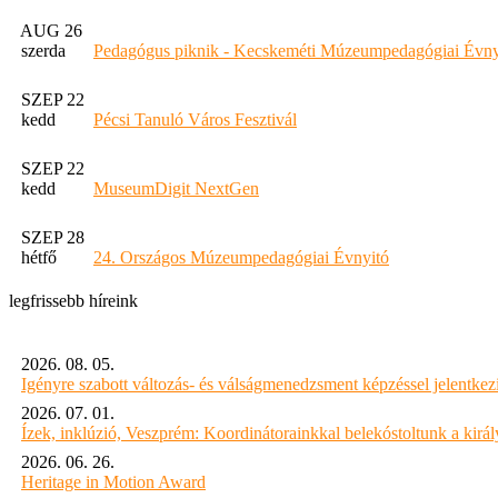
AUG 26
szerda
Pedagógus piknik - Kecskeméti Múzeumpedagógiai Évny
SZEP 22
kedd
Pécsi Tanuló Város Fesztivál
SZEP 22
kedd
MuseumDigit NextGen
SZEP 28
hétfő
24. Országos Múzeumpedagógiai Évnyitó
legfrissebb híreink
2026. 08. 05.
Igényre szabott változás- és válságmenedzsment képzéssel jelent
2026. 07. 01.
Ízek, inklúzió, Veszprém: Koordinátorainkkal belekóstoltunk a kirá
2026. 06. 26.
Heritage in Motion Award