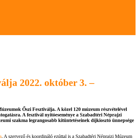
lja 2022. október 3. –
úzeumok Őszi Fesztiválja. A közel 120 múzeum részvételével
ogatásra. A fesztivál nyitóeseménye a Szabadtéri Néprajzi
umi szakma legrangosabb kitüntetéseinek díjkiosztó ünnepsége
a
. A szervező és koordináló ezúttal is a Szabadtéri Néprajzi Múzeum