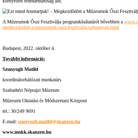
környezeti fenntarthatóság állt.
A Múzeumok Őszi Fesztiválja programkínálatáról bővebben a
www.os
megkezdodott-a-muzeumok-oszi-fesztivalja-sajtoanyag.html
Budapest, 2022. október 4.
További információ:
Szunyogh Matild
koordinátorhálózati munkatárs
Szabadtéri Néprajzi Múzeum
Múzeumi Oktatási és Módszertani Központ
tel.: 30/249 9691
E-mail:
szunyogh.matild@skanzen.hu
www.mokk.skanzen.hu