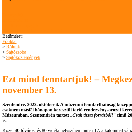
Partnereink
Elismeréseink
Letölthető anyagok
Karrier (megpályázható állások)
Betűméret:
Főoldal
>
Rólunk
>
Sajtószoba
>
Sajtóközlemények
Ezt mind fenntartjuk! – Megkez
november 13.
Szentendre, 2022. október 4. A múzeumi fenntarthatóság középpon
csaknem másfél hónapon keresztül tartó rendezvénysorozat kereté
Múzeumban, Szentendrén tartott
„Csak tiszta forrásból!”
című 20
is.
Közel 40 fővárosi és 80 vidéki helyszínen immár 17. alkalommal várj