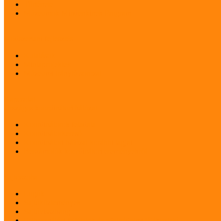
Története
Múzeumok Mindenkinek Program
Módszertani fejlesztés
Kutatások
Mintaprojektek
Múzeumi Iránytű sorozat
Kapcsolat
Országos koordinátori hálózat
Koordinátorok feladata
Koordinátorkereső
Koordinátori hálózat korábbi tagjai
Beszámolók koordinátori eseményekről
Sajtószoba
Logók
Sajtóközlemények
Sajtóvisszhang
Felhasználási feltételek és adatvédelmi tájékoztató