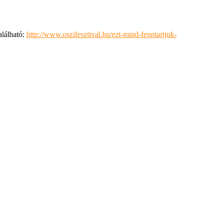
alálható:
http://www.oszifesztival.hu/ezt-mind-fenntartjuk-